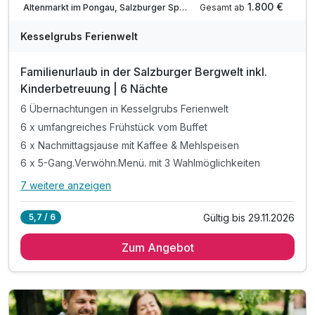
1.800 €
Gesamt ab
Altenmarkt im Pongau, Salzburger Sportwelt
Kesselgrubs Ferienwelt
Familienurlaub in der Salzburger Bergwelt inkl.
Kinderbetreuung | 6 Nächte
6 Übernachtungen in Kesselgrubs Ferienwelt
6 x umfangreiches Frühstück vom Buffet
6 x Nachmittagsjause mit Kaffee & Mehlspeisen
6 x 5-Gang.Verwöhn.Menü. mit 3 Wahlmöglichkeiten
7 weitere anzeigen
Alle Inklusivleistungen
11 enthalten
Gültig bis 29.11.2026
5,7 / 6
6 Übernachtungen in Kesselgrubs Ferienwelt
Zum Angebot
6 x umfangreiches Frühstück vom Buffet
6 x Nachmittagsjause mit Kaffee & Mehlspeisen
6 x 5-Gang.Verwöhn.Menü. mit 3 Wahlmöglichkeiten
inkl. Kesselgrubs kleine, feine Wellnesswelt