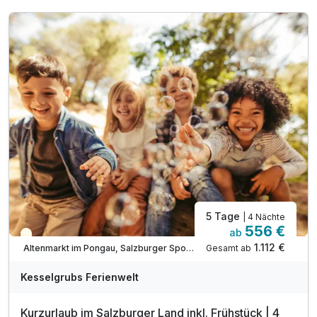
inkl. Kesselgrubs kleine, feine Wellnesswelt
inkl. Kesselgrubs Gesundheitswelt mit Vitaminkorb
inkl. Kesselgrubs Badetasche & Bademantel
inkl. Kesselinos Kinderwelt & Kinderclub
inkl. Kesselinos Kinder.Abenteuer.Land
inkl. Kesselgrubs Pony.Bauern.Hof
inkl. Kesselgrubs Streicheltierwelt
5 Tage
| 4 Nächte
556 €
ab
Teilweise ausgelastet
1.112 €
Gesamt ab
Altenmarkt im Pongau, Salzburger Sportwelt
Kesselgrubs Ferienwelt
Kurzurlaub im Salzburger Land inkl. Frühstück | 4