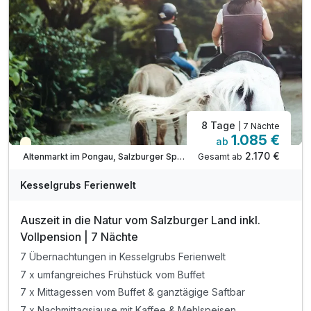
inkl. Kesselgrubs.Abend.Bar. „s’Kessei“
inkl. Kesselinos Kinderwelt*
inkl. Kesselinos Kinderclub mit Bastelwerkstatt
inkl. Kesselinos Kinder.Abenteuer.Land im Freien
8 Tage
| 7 Nächte
1.085 €
ab
Teilweise ausgelastet
2.170 €
Gesamt ab
Altenmarkt im Pongau, Salzburger Sportwelt
Kesselgrubs Ferienwelt
Auszeit in die Natur vom Salzburger Land inkl.
Vollpension | 7 Nächte
7 Übernachtungen in Kesselgrubs Ferienwelt
7 x umfangreiches Frühstück vom Buffet
7 x Mittagessen vom Buffet & ganztägige Saftbar
7 x Nachmittagsjause mit Kaffee & Mehlspeisen