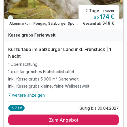
2 Tage
| 1 Nacht
174 €
ab
Viele Termine frei
348 €
Gesamt ab
Altenmarkt im Pongau, Salzburger Sportwelt
Kesselgrubs Ferienwelt
Kurzurlaub im Salzburger Land inkl. Frühstück | 1
Nacht
1 Übernachtung
1 x umfangreiches Frühstücksbuffet
inkl. Kesselgrubs 5.000 m² Gartenwelt
inkl. Kesselgrubs kleine, feine Wellnesswelt
7 weitere anzeigen
Alle Inklusivleistungen
11 enthalten
Gültig bis 30.04.2027
5,7 / 6
1 Übernachtung
Zum Angebot
1 x umfangreiches Frühstücksbuffet