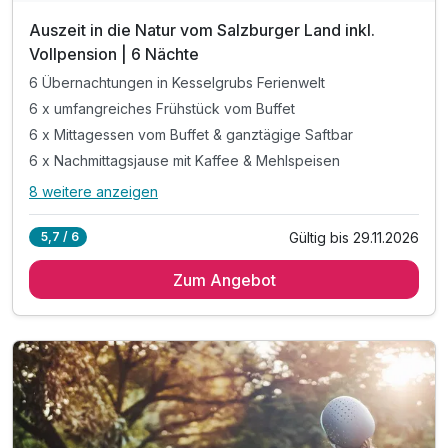
Auszeit in die Natur vom Salzburger Land inkl.
Vollpension | 6 Nächte
6 Übernachtungen in Kesselgrubs Ferienwelt
6 x umfangreiches Frühstück vom Buffet
6 x Mittagessen vom Buffet & ganztägige Saftbar
6 x Nachmittagsjause mit Kaffee & Mehlspeisen
8 weitere anzeigen
Alle Inklusivleistungen
12 enthalten
Gültig bis 29.11.2026
5,7 / 6
6 Übernachtungen in Kesselgrubs Ferienwelt
Zum Angebot
6 x umfangreiches Frühstück vom Buffet
6 x Mittagessen vom Buffet & ganztägige Saftbar
6 x Nachmittagsjause mit Kaffee & Mehlspeisen
6 x 5-Gang.Verwöhn.Menü. mit 3 Wahlmöglichkeiten
inkl. Kesselgrubs kleine, feine Wellnesswelt
inkl. Kesselgrubs Gesundheitswelt mit Vitaminkorb
inkl. Kesselgrubs Badetasche & Bademantel