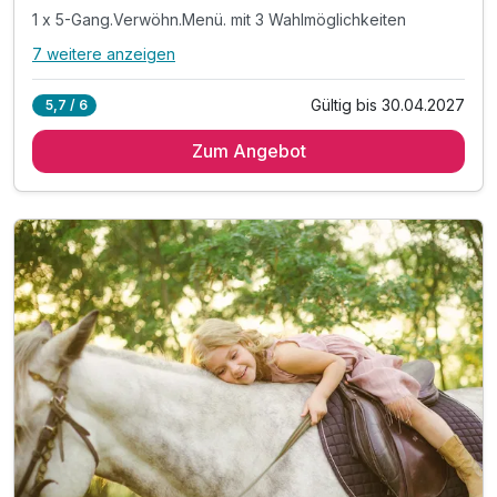
1 x 5-Gang.Verwöhn.Menü. mit 3 Wahlmöglichkeiten
7 weitere anzeigen
Alle Inklusivleistungen
11 enthalten
Gültig bis 30.04.2027
5,7 / 6
1 Übernachtung
Zum Angebot
1 x umfangreiches Frühstück vom Buffet
1 x Nachmittagsjause mit Kaffee & Mehlspeisen
1 x 5-Gang.Verwöhn.Menü. mit 3 Wahlmöglichkeiten
inkl. Kesselgrubs kleine, feine Wellnesswelt
inkl. Kesselgrubs Gesundheitswelt mit Vitaminkorb
inkl. Kesselgrubs Badetasche & Bademantel
inkl. Kesselgrubs.Abend.Bar. „s’Kessei“
inkl. Kesselinos Kinderwelt*
inkl. Kesselinos Kinderclub mit Bastelwerkstatt
inkl. Kesselinos Kinder.Abenteuer.Land im Freien