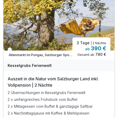
inkl. Kesselinos Kinderclub mit Bastelwerkstatt
inkl. Kesselinos Kinder.Abenteuer.Land im Freien
3 Tage
| 2 Nächte
390 €
ab
Viele Termine frei
780 €
Gesamt ab
Altenmarkt im Pongau, Salzburger Sportwelt
Kesselgrubs Ferienwelt
Auszeit in die Natur vom Salzburger Land inkl.
Vollpension | 2 Nächte
2 Übernachtungen in Kesselgrubs Ferienwelt
2 x umfangreiches Frühstück vom Buffet
2 x Mittagessen vom Buffet & ganztägige Saftbar
2 x Nachmittagsjause mit Kaffee & Mehlspeisen