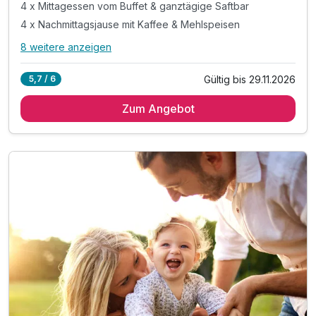
4 x Mittagessen vom Buffet & ganztägige Saftbar
4 x Nachmittagsjause mit Kaffee & Mehlspeisen
8 weitere anzeigen
Alle Inklusivleistungen
12 enthalten
Gültig bis 29.11.2026
5,7 / 6
4 Übernachtungen in Kesselgrubs Ferienwelt
Zum Angebot
4 x umfangreiches Frühstück vom Buffet
4 x Mittagessen vom Buffet & ganztägige Saftbar
4 x Nachmittagsjause mit Kaffee & Mehlspeisen
4 x 5-Gang.Verwöhn.Menü. mit 3 Wahlmöglichkeiten
inkl. Kesselgrubs kleine, feine Wellnesswelt
inkl. Kesselgrubs Gesundheitswelt mit Vitaminkorb
inkl. Kesselgrubs Badetasche & Bademantel
inkl. Kesselgrubs.Abend.Bar. „s’Kessei“
inkl. Kesselinos Kinderwelt*
inkl. Kesselinos Kinderclub mit Bastelwerkstatt
inkl. Kesselinos Kinder.Abenteuer.Land im Freien