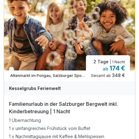
2 Tage
| 1 Nacht
174 €
ab
Viele Termine frei
348 €
Gesamt ab
Altenmarkt im Pongau, Salzburger Sportwelt
Kesselgrubs Ferienwelt
Familienurlaub in der Salzburger Bergwelt inkl.
Kinderbetreuung | 1 Nacht
1 Übernachtung
1 x umfangreiches Frühstück vom Buffet
1 x Nachmittagsjause mit Kaffee & Mehlspeisen