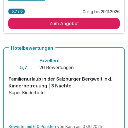
Alle Inklusivleistungen
10 enthalten
Gültig bis 29.11.2026
5,7 / 6
5 Übernachtungen
Zum Angebot
5 x umfangreiches Frühstücksbuffet
inkl. Kesselgrubs 5.000 m² Gartenwelt
inkl. Kesselgrubs kleine, feine Wellnesswelt
inkl. Kesselgrubs Gesundheitswelt mit Vitaminkorb
Hotelbewertungen
inkl. Kesselgrubs Badetasche & Bademantel
Exzellent
inkl. Kesselinos Kinderwelt & Kinderclub
5,7
26 Bewertungen
inkl. Kesselinos Kinder.Abenteuer.Land
inkl. Kesselgrubs Pony.Bauern.Hof
Familienurlaub in der Salzburger Bergwelt inkl.
inkl. Kesselgrubs Streicheltierwelt
Kinderbetreuung | 3 Nächte
Super Kinderhotel
Bewertet mit 6,0 Punkten
von Karin am 07.10.2025