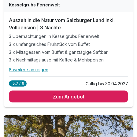
Kesselgrubs Ferienwelt
Auszeit in die Natur vom Salzburger Land inkl.
Vollpension | 3 Nächte
3 Übernachtungen in Kesselgrubs Ferienwelt
3 x umfangreiches Frühstück vom Buffet
3 x Mittagessen vom Buffet & ganztägige Saftbar
3 x Nachmittagsjause mit Kaffee & Mehlspeisen
8 weitere anzeigen
Alle Inklusivleistungen
12 enthalten
Gültig bis 30.04.2027
5,7 / 6
3 Übernachtungen in Kesselgrubs Ferienwelt
Zum Angebot
3 x umfangreiches Frühstück vom Buffet
3 x Mittagessen vom Buffet & ganztägige Saftbar
3 x Nachmittagsjause mit Kaffee & Mehlspeisen
3 x 5-Gang.Verwöhn.Menü. mit 3 Wahlmöglichkeiten
inkl. Kesselgrubs kleine, feine Wellnesswelt
inkl. Kesselgrubs Gesundheitswelt mit Vitaminkorb