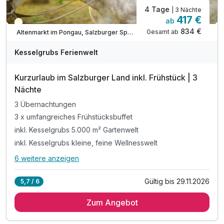
4 Tage
| 3 Nächte
417 €
ab
Teilweise ausgelastet
834 €
Gesamt ab
Altenmarkt im Pongau, Salzburger Sportwelt
Kesselgrubs Ferienwelt
Kurzurlaub im Salzburger Land inkl. Frühstück | 3
Nächte
3 Übernachtungen
3 x umfangreiches Frühstücksbuffet
inkl. Kesselgrubs 5.000 m² Gartenwelt
inkl. Kesselgrubs kleine, feine Wellnesswelt
6 weitere anzeigen
Alle Inklusivleistungen
10 enthalten
Gültig bis 29.11.2026
5,7 / 6
3 Übernachtungen
Zum Angebot
3 x umfangreiches Frühstücksbuffet
inkl. Kesselgrubs 5.000 m² Gartenwelt