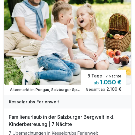
inkl. Kesselgrubs Gesundheitswelt mit Vitaminkorb
inkl. Kesselgrubs Badetasche & Bademantel
inkl. Kesselgrubs.Abend.Bar. „s’Kessei“
inkl. Kesselinos Kinderwelt*
inkl. Kesselinos Kinderclub mit Bastelwerkstatt
inkl. Kesselinos Kinder.Abenteuer.Land im Freien
8 Tage
| 7 Nächte
1.050 €
ab
Teilweise ausgelastet
2.100 €
Gesamt ab
Altenmarkt im Pongau, Salzburger Sportwelt
Kesselgrubs Ferienwelt
Familienurlaub in der Salzburger Bergwelt inkl.
Kinderbetreuung | 7 Nächte
7 Übernachtungen in Kesselgrubs Ferienwelt