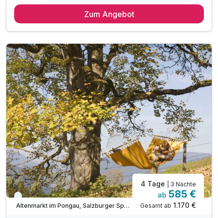
2 Übernachtungen
Zum Angebot
2 x umfangreiches Frühstücksbuffet
inkl. Kesselgrubs 5.000 m² Gartenwelt
inkl. Kesselgrubs kleine, feine Wellnesswelt
inkl. Kesselgrubs Gesundheitswelt mit Vitaminkorb
inkl. Kesselgrubs Badetasche & Bademantel
inkl. Kesselinos Kinderwelt & Kinderclub
inkl. Kesselinos Kinder.Abenteuer.Land
inkl. Kesselgrubs Pony.Bauern.Hof
inkl. Kesselgrubs Streicheltierwelt
4 Tage
| 3 Nächte
585 €
ab
Viele Termine frei
1.170 €
Gesamt ab
Altenmarkt im Pongau, Salzburger Sportwelt