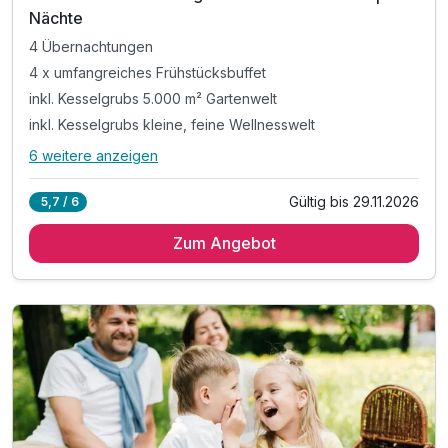
Nächte
4 Übernachtungen
4 x umfangreiches Frühstücksbuffet
inkl. Kesselgrubs 5.000 m² Gartenwelt
inkl. Kesselgrubs kleine, feine Wellnesswelt
6 weitere anzeigen
Alle Inklusivleistungen
10 enthalten
Gültig bis 29.11.2026
5,7 / 6
4 Übernachtungen
Zum Angebot
4 x umfangreiches Frühstücksbuffet
inkl. Kesselgrubs 5.000 m² Gartenwelt
inkl. Kesselgrubs kleine, feine Wellnesswelt
inkl. Kesselgrubs Gesundheitswelt mit Vitaminkorb
inkl. Kesselgrubs Badetasche & Bademantel
inkl. Kesselinos Kinderwelt & Kinderclub
inkl. Kesselinos Kinder.Abenteuer.Land
inkl. Kesselgrubs Pony.Bauern.Hof