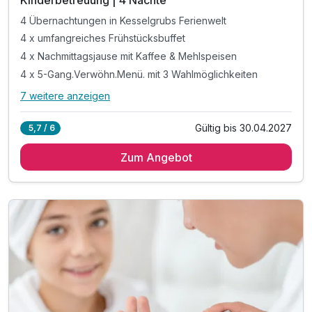
Kinderbetreuung | 4 Nächte
4 Übernachtungen in Kesselgrubs Ferienwelt
4 x umfangreiches Frühstücksbuffet
4 x Nachmittagsjause mit Kaffee & Mehlspeisen
4 x 5-Gang.Verwöhn.Menü. mit 3 Wahlmöglichkeiten
7 weitere anzeigen
Alle Inklusivleistungen
11 enthalten
Gültig bis 30.04.2027
5,7 / 6
4 Übernachtungen in Kesselgrubs Ferienwelt
Zum Angebot
4 x umfangreiches Frühstücksbuffet
4 x Nachmittagsjause mit Kaffee & Mehlspeisen
4 x 5-Gang.Verwöhn.Menü. mit 3 Wahlmöglichkeiten
inkl. Kesselgrubs kleine, feine Wellnesswelt
inkl. Kesselgrubs Gesundheitswelt mit Vitaminkorb
inkl. Kesselgrubs Badetasche & Bademantel
inkl. Kesselgrubs.Abend.Bar. „s’Kessei“
inkl. Kesselinos Kinderwelt*
inkl. Kesselinos Kinderclub mit Bastelwerkstatt