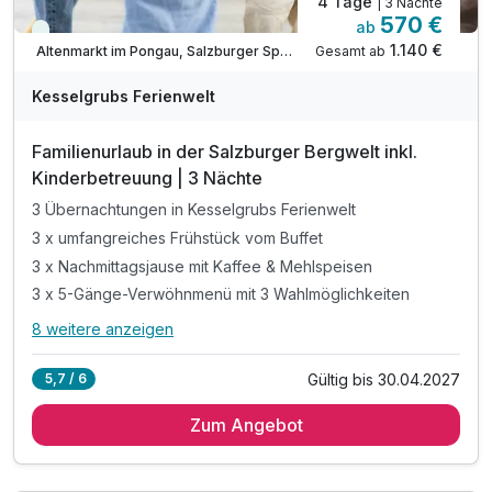
4 Tage
| 3 Nächte
570 €
ab
Viele Termine frei
1.140 €
Gesamt ab
Altenmarkt im Pongau, Salzburger Sportwelt
Kesselgrubs Ferienwelt
Familienurlaub in der Salzburger Bergwelt inkl.
Kinderbetreuung | 3 Nächte
3 Übernachtungen in Kesselgrubs Ferienwelt
3 x umfangreiches Frühstück vom Buffet
3 x Nachmittagsjause mit Kaffee & Mehlspeisen
3 x 5-Gänge-Verwöhnmenü mit 3 Wahlmöglichkeiten
8 weitere anzeigen
Alle Inklusivleistungen
12 enthalten
Gültig bis 30.04.2027
5,7 / 6
3 Übernachtungen in Kesselgrubs Ferienwelt
Zum Angebot
3 x umfangreiches Frühstück vom Buffet
3 x Nachmittagsjause mit Kaffee & Mehlspeisen
3 x 5-Gänge-Verwöhnmenü mit 3 Wahlmöglichkeiten