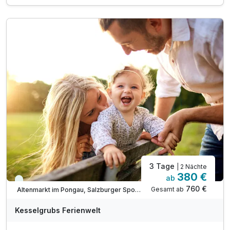
inkl. Kesselgrubs 5.000 m² Gartenwelt
inkl. Kesselgrubs kleine, feine Wellnesswelt
inkl. Kesselgrubs Gesundheitswelt mit Vitaminkorb
inkl. Kesselgrubs Badetasche & Bademantel
inkl. Kesselgrubs.Abend.Bar. „s’Kessei“
inkl. Kesselinos Kinderwelt & Kinderclub
inkl. Kesselinos Kinder.Abenteuer.Land
inkl. Kesselgrubs Pony.Bauern.Hof
inkl. Kesselgrubs Streicheltierwelt
3 Tage
| 2 Nächte
380 €
ab
Viele Termine frei
760 €
Gesamt ab
Altenmarkt im Pongau, Salzburger Sportwelt
Kesselgrubs Ferienwelt