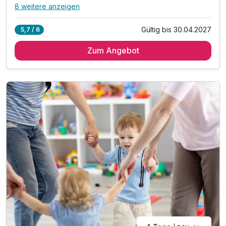
8 weitere anzeigen
Alle Inklusivleistungen
12 enthalten
Gültig bis 30.04.2027
5,7 / 6
2 Übernachtungen in Kesselgrubs Ferienwelt
Zum Angebot
2 x umfangreiches Frühstück vom Buffet
2 x Mittagessen vom Buffet & ganztägige Saftbar
2 x Nachmittagsjause mit Kaffee & Mehlspeisen
2 x 5-Gang.Verwöhn.Menü. mit 3 Wahlmöglichkeiten
inkl. Kesselgrubs kleine, feine Wellnesswelt
inkl. Kesselgrubs Gesundheitswelt mit Vitaminkorb
inkl. Kesselgrubs Badetasche & Bademantel
inkl. Kesselgrubs.Abend.Bar. „s’Kessei“
inkl. Kesselinos Kinderwelt*
inkl. Kesselinos Kinderclub mit Bastelwerkstatt
inkl. Kesselinos Kinder.Abenteuer.Land im Freien