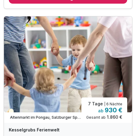
5 x Mittagessen vom Buffet & ganztägige Saftbar
5 x Nachmittagsjause mit Kaffee & Mehlspeisen
5 x 5-Gang.Verwöhn.Menü. mit 3 Wahlmöglichkeiten
inkl. Kesselgrubs kleine, feine Wellnesswelt
inkl. Kesselgrubs Gesundheitswelt mit Vitaminkorb
inkl. Kesselgrubs Badetasche & Bademantel
inkl. Kesselgrubs.Abend.Bar. „s’Kessei“
inkl. Kesselinos Kinderwelt*
inkl. Kesselinos Kinderclub mit Bastelwerkstatt
inkl. Kesselinos Kinder.Abenteuer.Land im Freien
7 Tage
| 6 Nächte
930 €
ab
Teilweise ausgelastet
1.860 €
Gesamt ab
Altenmarkt im Pongau, Salzburger Sportwelt
Kesselgrubs Ferienwelt