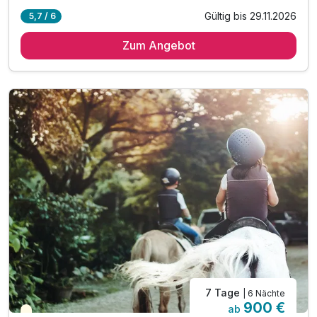
Gültig bis 29.11.2026
5,7 / 6
5 Übernachtungen in Kesselgrubs Ferienwelt
Zum Angebot
5 x umfangreiches Frühstück vom Buffet
5 x Nachmittagsjause mit Kaffee & Mehlspeisen
5 x 5-Gang.Verwöhn.Menü. mit 3 Wahlmöglichkeiten
inkl. Kesselgrubs kleine, feine Wellnesswelt
inkl. Kesselgrubs Gesundheitswelt mit Vitaminkorb
inkl. Kesselgrubs Badetasche & Bademantel
inkl. Kesselgrubs.Abend.Bar. „s’Kessei“
inkl. Kesselinos Kinderwelt*
inkl. Kesselinos Kinderclub mit Bastelwerkstatt
inkl. Kesselinos Kinder.Abenteuer.Land im Freien
7 Tage
| 6 Nächte
900 €
ab
Teilweise ausgelastet