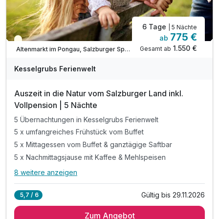
6 Tage
| 5 Nächte
775 €
ab
Teilweise ausgelastet
1.550 €
Gesamt ab
Altenmarkt im Pongau, Salzburger Sportwelt
Kesselgrubs Ferienwelt
Auszeit in die Natur vom Salzburger Land inkl.
Vollpension | 5 Nächte
5 Übernachtungen in Kesselgrubs Ferienwelt
5 x umfangreiches Frühstück vom Buffet
5 x Mittagessen vom Buffet & ganztägige Saftbar
5 x Nachmittagsjause mit Kaffee & Mehlspeisen
8 weitere anzeigen
Alle Inklusivleistungen
12 enthalten
Gültig bis 29.11.2026
5,7 / 6
5 Übernachtungen in Kesselgrubs Ferienwelt
Zum Angebot
5 x umfangreiches Frühstück vom Buffet