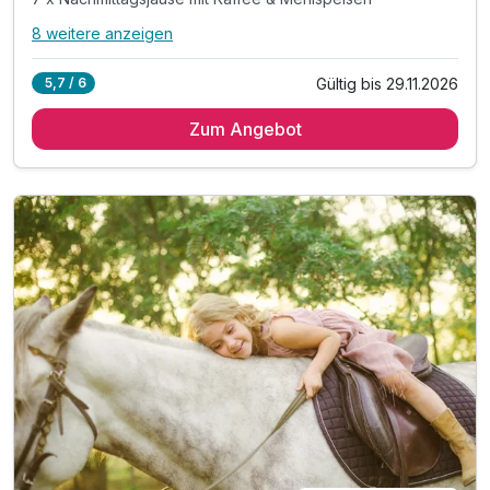
8 weitere anzeigen
Alle Inklusivleistungen
12 enthalten
Gültig bis 29.11.2026
5,7 / 6
7 Übernachtungen in Kesselgrubs Ferienwelt
Zum Angebot
7 x umfangreiches Frühstück vom Buffet
7 x Mittagessen vom Buffet & ganztägige Saftbar
7 x Nachmittagsjause mit Kaffee & Mehlspeisen
7 x 5-Gang.Verwöhn.Menü. mit 3 Wahlmöglichkeiten
inkl. Kesselgrubs kleine, feine Wellnesswelt
inkl. Kesselgrubs Gesundheitswelt mit Vitaminkorb
inkl. Kesselgrubs Badetasche & Bademantel
inkl. Kesselgrubs.Abend.Bar. „s’Kessei“
inkl. Kesselinos Kinderwelt*
inkl. Kesselinos Kinderclub mit Bastelwerkstatt
inkl. Kesselinos Kinder.Abenteuer.Land im Freien