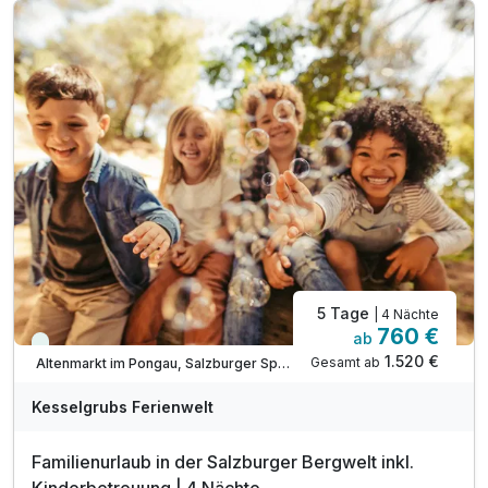
inkl. neuem Wellnessbereich mit Schleusenbecken
inkl. kleiner Wasserpark mit Rutschen
inkl. Kesselgrubs Badetasche & Bademantel
inkl. großzügigem Wellnessbereich
inkl. Mountain Adults Spa (ab 20.März 2024)
inkl. Kesselinos Kinderwelt
inkl. Kesselinos Kinderclub mit Bastelwerkstatt
inkl. Badesee und ca. 5000m² Gartenwelt
5 Tage
| 4 Nächte
760 €
ab
Viele Termine frei
1.520 €
Gesamt ab
Altenmarkt im Pongau, Salzburger Sportwelt
Kesselgrubs Ferienwelt
Familienurlaub in der Salzburger Bergwelt inkl.