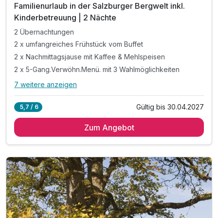
Familienurlaub in der Salzburger Bergwelt inkl.
Kinderbetreuung | 2 Nächte
2 Übernachtungen
2 x umfangreiches Frühstück vom Buffet
2 x Nachmittagsjause mit Kaffee & Mehlspeisen
2 x 5-Gang.Verwöhn.Menü. mit 3 Wahlmöglichkeiten
7 weitere anzeigen
Alle Inklusivleistungen
11 enthalten
Gültig bis 30.04.2027
5,7 / 6
2 Übernachtungen
Zum Angebot
2 x umfangreiches Frühstück vom Buffet
2 x Nachmittagsjause mit Kaffee & Mehlspeisen
2 x 5-Gang.Verwöhn.Menü. mit 3 Wahlmöglichkeiten
inkl. Kesselgrubs kleine, feine Wellnesswelt
inkl. Kesselgrubs Gesundheitswelt mit Vitaminkorb
inkl. Kesselgrubs Badetasche & Bademantel
inkl. Kesselgrubs.Abend.Bar. „s’Kessei“
inkl. Kesselinos Kinderwelt*