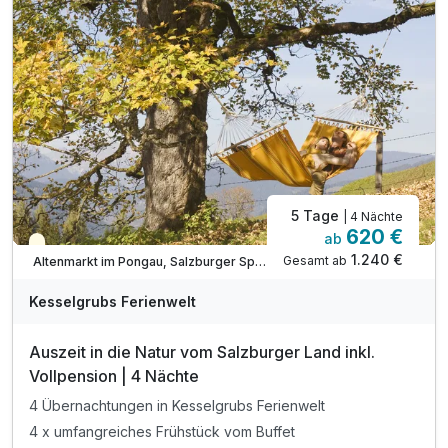
inkl. Kesselgrubs Badetasche & Bademantel
inkl. Kesselgrubs.Abend.Bar. „s’Kessei“
inkl. Kesselinos Kinderwelt*
inkl. Kesselinos Kinderclub mit Bastelwerkstatt
inkl. Kesselinos Kinder.Abenteuer.Land im Freien
5 Tage
| 4 Nächte
620 €
ab
Teilweise ausgelastet
1.240 €
Gesamt ab
Altenmarkt im Pongau, Salzburger Sportwelt
Kesselgrubs Ferienwelt
Auszeit in die Natur vom Salzburger Land inkl.
Vollpension | 4 Nächte
4 Übernachtungen in Kesselgrubs Ferienwelt
4 x umfangreiches Frühstück vom Buffet