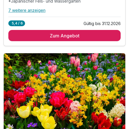
*Japanischer Fels- und Wassergarten
7 weitere anzeigen
Alle Inklusivleistungen
11 enthalten
Gültig bis 31.12.2026
5,4 / 6
3 Übernachtungen***
Zum Angebot
3 x reichhaltiges Frühstück vom Buffet
1 x Tageskarte Ega-Park
*Japanischer Fels- und Wassergarten
*Deutsches Gartenbaumuseum
*Gärtnerreich mit 29 Spielgeräten für Kinder
*Skulpturengarten mit Plastiken namhafter Künstler
*Rosengarten
1 x Begrüßungsgetränk
inkl. Voucher im Hotelshop
Late Check Out bis 14 Uhr, auf Anfrage nach Verf.