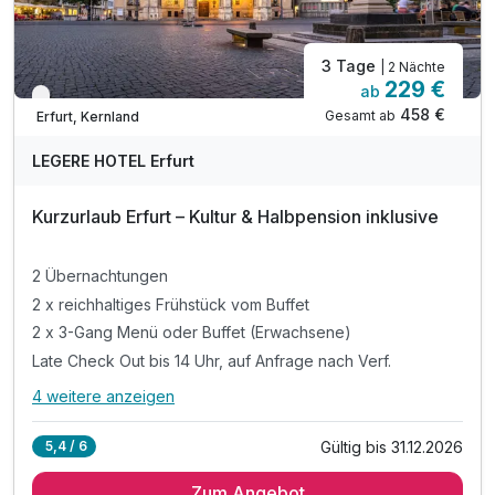
3 Tage
| 2 Nächte
229 €
ab
Verfügbar bis Dezember
458 €
Gesamt ab
Erfurt, Kernland
LEGERE HOTEL Erfurt
Kurzurlaub Erfurt – Kultur & Halbpension inklusive
2 Übernachtungen
2 x reichhaltiges Frühstück vom Buffet
2 x 3-Gang Menü oder Buffet (Erwachsene)
Late Check Out bis 14 Uhr, auf Anfrage nach Verf.
4 weitere anzeigen
Alle Inklusivleistungen
8 enthalten
Gültig bis 31.12.2026
5,4 / 6
2 Übernachtungen
Zum Angebot
2 x reichhaltiges Frühstück vom Buffet