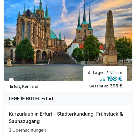
inkl. Voucher im Hotelshop
inkl. late check out bis 14 Uhr*
inkl. W-Lan
4 Tage
| 3 Nächte
198 €
ab
Verfügbar bis Dezember
396 €
Gesamt ab
Erfurt, Kernland
LEGERE HOTEL Erfurt
Kurzurlaub in Erfurt – Stadterkundung, Frühstück &
Saunazugang
3 Übernachtungen