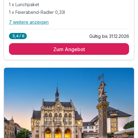
1 x Lunchpaket
1 x Feierabend-Radler 0,33l
7 weitere anzeigen
Alle Inklusivleistungen
11 enthalten
Gültig bis 31.12.2026
5,4 / 6
2 Übernachtungen
Zum Angebot
2 x reichhaltiges Frühstück vom Buffet
1 x Lunchpaket
1 x Feierabend-Radler 0,33l
1 x Fahrradreparatur-Set auf Anfrage n. Verf.
1 x Kartenmaterial der Region
inkl. Late Check Out bis 14 Uhr,auf Anfrage
inkl. W-Lan
inkl. Voucher im Hotelshop
inkl. Nutzung des Sauna- und Wellnessbereichs
inkl. Nutzung des Fitnessbereiches