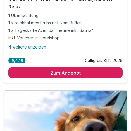
Relax
1 Übernachtung
1 x reichhaltiges Frühstück vom Buffet
1 x Tageskarte Avenida Therme inkl. Sauna*
inkl. Voucher im Hotelshop
4 weitere anzeigen
Alle Inklusivleistungen
8 enthalten
Gültig bis 31.12.2026
5,4 / 6
1 Übernachtung
Zum Angebot
1 x reichhaltiges Frühstück vom Buffet
1 x Tageskarte Avenida Therme inkl. Sauna*
inkl. Voucher im Hotelshop
inkl. late check out bis 14 Uhr**
inkl. Nutzung des hoteleigenen Fitnessbereiches
inkl. Nutzung des hoteleigenen Saunabereichs
inkl. W-LAN