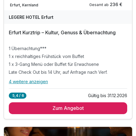
Verfügbar bis Dezember
236 €
Gesamt ab
Erfurt, Kernland
LEGERE HOTEL Erfurt
Erfurt Kurztrip – Kultur, Genuss & Übernachtung
1 Übernachtung***
1 x reichhaltiges Frühstück vom Buffet
1 x 3-Gang Menü oder Buffet für Erwachsene
Late Check Out bis 14 Uhr, auf Anfrage nach Verf.
4 weitere anzeigen
Alle Inklusivleistungen
8 enthalten
Gültig bis 31.12.2026
5,4 / 6
1 Übernachtung***
Zum Angebot
1 x reichhaltiges Frühstück vom Buffet
1 x 3-Gang Menü oder Buffet für Erwachsene
Late Check Out bis 14 Uhr, auf Anfrage nach Verf.
inkl. Voucher im Hotelshop