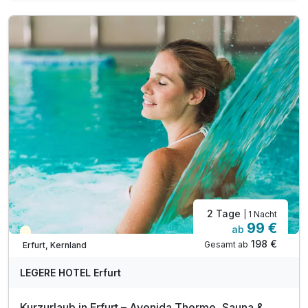
1 x Tageskarte Ega-Park*
*Japanischer Fels- und Wassergarten
*Deutsches Gartenbaumuseum
*Gärtnerreich mit 29 Spielgeräten für Kinder
*Skulpturengarten mit Plastiken namhafter Künstler
EgaPark ab dem 01.01.2023 Montags geschlossen
1 x Begrüßungsgetränk
inkl. Voucher im Hotelshop
Late Check Out bis 14 Uhr, auf Anfrage nach Verf.
2 Tage
| 1 Nacht
99 €
ab
Teilweise ausgelastet
198 €
Gesamt ab
Erfurt, Kernland
LEGERE HOTEL Erfurt
Kurzurlaub in Erfurt – Avenida Therme, Sauna &