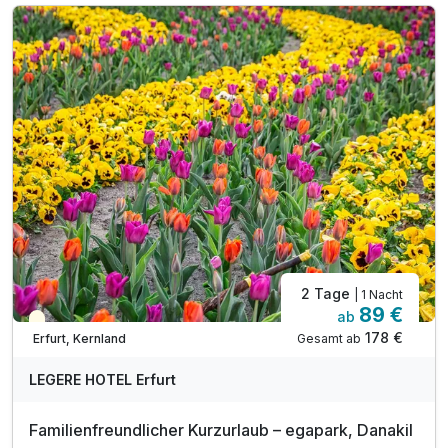
*Japanischer Fels- und Wassergarten
*Deutsches Gartenbaumuseum
*Gärtnerreich mit 29 Spielgeräten für Kinder
*Skulpturengarten mit Plastiken namhafter Künstler
EgaPark ab dem 01.01.2023 Montags geschlossen
1 x Begrüßungsgetränk
inkl. Voucher im Hotelshop
Late Check Out bis 14 Uhr, auf Anfrage nach Verf.
2 Tage
| 1 Nacht
89 €
ab
Teilweise ausgelastet
178 €
Gesamt ab
Erfurt, Kernland
LEGERE HOTEL Erfurt
Familienfreundlicher Kurzurlaub – egapark, Danakil