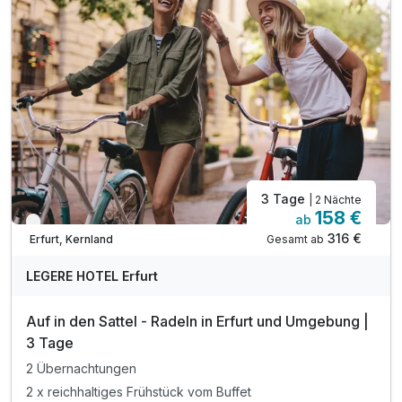
*Skulpturengarten mit Plastiken namhafter Künstler
*Rosengarten
EgaPark ab dem 01.01.2023 Montags geschlossen
1 x Begrüßungsgetränk
inkl. Voucher im Hotelshop
Late Check Out bis 14 Uhr, auf Anfrage nach Verf.
3 Tage
| 2 Nächte
158 €
ab
Verfügbar bis Dezember
316 €
Gesamt ab
Erfurt, Kernland
LEGERE HOTEL Erfurt
Auf in den Sattel - Radeln in Erfurt und Umgebung |
3 Tage
2 Übernachtungen
2 x reichhaltiges Frühstück vom Buffet