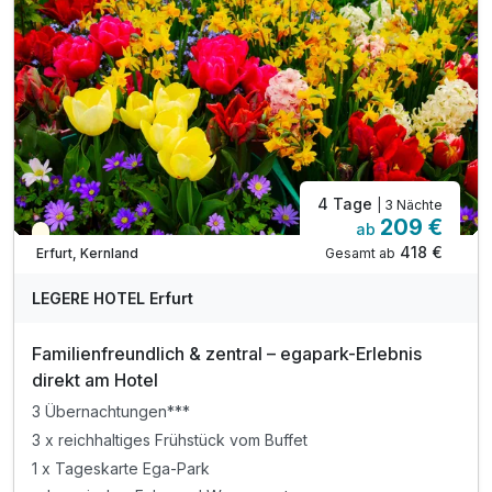
inkl. Nutzung des hoteleigenen Fitnessbereichs
inkl. Nutzung der hoteleigenen Saunabereichs
inkl. W-LAN
4 Tage
| 3 Nächte
209 €
ab
Teilweise ausgelastet
418 €
Gesamt ab
Erfurt, Kernland
LEGERE HOTEL Erfurt
Familienfreundlich & zentral – egapark-Erlebnis
direkt am Hotel
3 Übernachtungen***
3 x reichhaltiges Frühstück vom Buffet
1 x Tageskarte Ega-Park