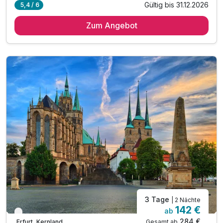
Gültig bis 31.12.2026
5,4 / 6
1 Übernachtung
Zum Angebot
1 x reichhaltiges Frühstück vom Buffet
***inkl. Übernachtung & Frühstück für 1 Kind
inkl. Nutzung des Sauna- und Wellnessbereichs
inkl. Nutzung des Fitnessbereichs
inkl. Voucher im Hotelshop
inkl. late check out bis 14 Uhr,*
inkl. W-Lan
* auf Anfrage und nach Verfügbarkeit
3 Tage
| 2 Nächte
142 €
ab
Verfügbar bis Dezember
284 €
Gesamt ab
Erfurt, Kernland