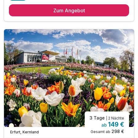
3 Übernachtungen
Zum Angebot
3 x reichhaltiges Frühstück vom Buffet
1 x 3-Gang Menü oder Buffet
1 x romantisch dekoriertes Zimmer
inkl. Voucher im Hotelshop
inkl. W-Lan
inkl. Nutzung des Sauna- und Wellnessbereichs
inkl. Nutzung des Fitnessbereiches
3 Tage
| 2 Nächte
149 €
ab
Teilweise ausgelastet
298 €
Gesamt ab
Erfurt, Kernland