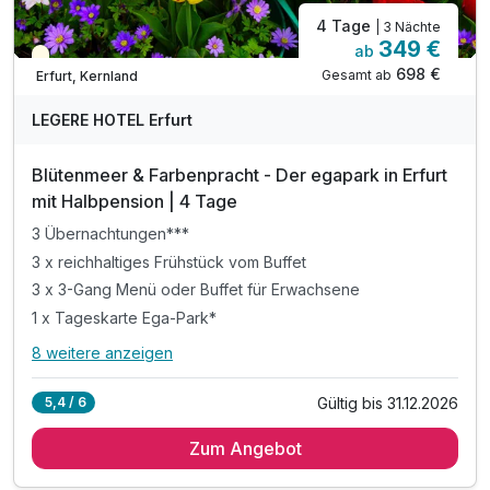
4 Tage
| 3 Nächte
349 €
ab
Teilweise ausgelastet
698 €
Gesamt ab
Erfurt, Kernland
LEGERE HOTEL Erfurt
Blütenmeer & Farbenpracht - Der egapark in Erfurt
mit Halbpension | 4 Tage
3 Übernachtungen***
3 x reichhaltiges Frühstück vom Buffet
3 x 3-Gang Menü oder Buffet für Erwachsene
1 x Tageskarte Ega-Park*
8 weitere anzeigen
Alle Inklusivleistungen
12 enthalten
Gültig bis 31.12.2026
5,4 / 6
3 Übernachtungen***
Zum Angebot
3 x reichhaltiges Frühstück vom Buffet
3 x 3-Gang Menü oder Buffet für Erwachsene