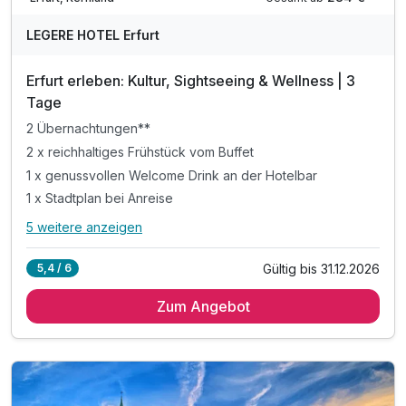
LEGERE HOTEL Erfurt
Erfurt erleben: Kultur, Sightseeing & Wellness | 3
Tage
2 Übernachtungen**
2 x reichhaltiges Frühstück vom Buffet
1 x genussvollen Welcome Drink an der Hotelbar
1 x Stadtplan bei Anreise
5 weitere anzeigen
Alle Inklusivleistungen
9 enthalten
Gültig bis 31.12.2026
5,4 / 6
2 Übernachtungen**
Zum Angebot
2 x reichhaltiges Frühstück vom Buffet
1 x genussvollen Welcome Drink an der Hotelbar
1 x Stadtplan bei Anreise
inkl. Nutzung des Sauna- und Wellnessbereichs
inkl. Nutzung des Fitnessbereichs