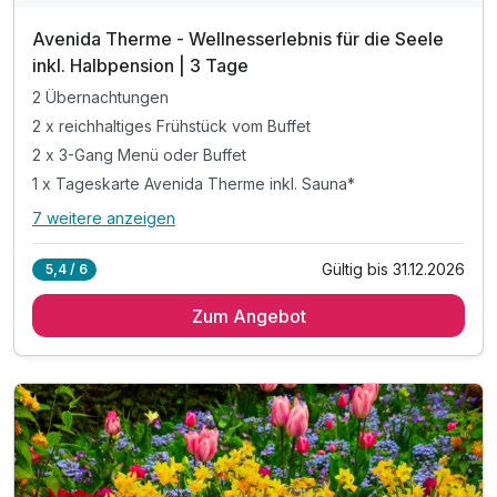
Avenida Therme - Wellnesserlebnis für die Seele
inkl. Halbpension | 3 Tage
2 Übernachtungen
2 x reichhaltiges Frühstück vom Buffet
2 x 3-Gang Menü oder Buffet
1 x Tageskarte Avenida Therme inkl. Sauna*
7 weitere anzeigen
Alle Inklusivleistungen
11 enthalten
Gültig bis 31.12.2026
5,4 / 6
2 Übernachtungen
Zum Angebot
2 x reichhaltiges Frühstück vom Buffet
2 x 3-Gang Menü oder Buffet
1 x Tageskarte Avenida Therme inkl. Sauna*
1 x Obsteller auf dem Zimmer
1 x Begrüßungsgetränk
inkl. Voucher im Hotelshop
inkl. late check out bis 14 Uhr**