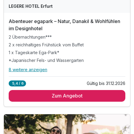
LEGERE HOTEL Erfurt
Abenteuer egapark – Natur, Danakil & Wohlfühlen
im Designhotel
2 Übernachtungen***
2 x reichhaltiges Frühstück vom Buffet
1 x Tageskarte Ega-Park*
*Japanischer Fels- und Wassergarten
8 weitere anzeigen
Alle Inklusivleistungen
12 enthalten
Gültig bis 31.12.2026
5,4 / 6
2 Übernachtungen***
Zum Angebot
2 x reichhaltiges Frühstück vom Buffet
1 x Tageskarte Ega-Park*
*Japanischer Fels- und Wassergarten
*Deutsches Gartenbaumuseum
*Gärtnerreich mit 29 Spielgeräten für Kinder