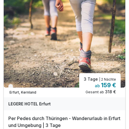
1 x Futter und Trinknapf
1 x Unterlage auf Leihbasis + Leckerlies
inkl. Voucher im Hotelshop
1 x Begrüßungsgetränk
1 x Kartenmaterial der Region
inkl. late check out bis 14 Uhr*
Hinweis: Hunde sind im Restaurant nicht gestattet.
inkl. Nutzung des Sauna- und Wellnessbereichs
3 Tage
| 2 Nächte
159 €
ab
Verfügbar bis Dezember
318 €
Gesamt ab
Erfurt, Kernland
LEGERE HOTEL Erfurt
Per Pedes durch Thüringen - Wanderurlaub in Erfurt
und Umgebung | 3 Tage