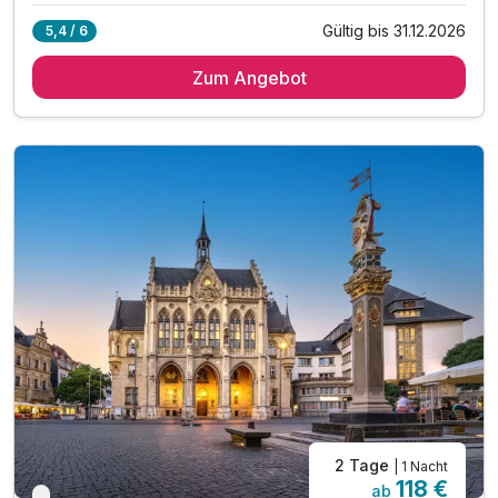
Gültig bis 31.12.2026
5,4 / 6
2 Übernachtungen***
Zum Angebot
2 x reichhaltiges Frühstück vom Buffet
2 x 3-Gang Menü oder Buffet für Erwachsene
1 x Tageskarte Ega-Park
*Japanischer Fels- und Wassergarten
*Deutsches Gartenbaumuseum
*Gärtnerreich mit 29 Spielgeräten für Kinder
*Skulpturengarten mit Plastiken namhafter Künstler
EgaPark ab dem 01.01.2023 Montags geschlossen
1 x Begrüßungsgetränk
inkl. Voucher im Hotelshop
Late Check Out bis 14 Uhr, auf Anfrage nach Verf.
2 Tage
| 1 Nacht
118 €
ab