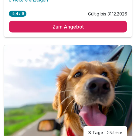
Alle Inklusivleistungen
12 enthalten
Gültig bis 31.12.2026
5,4 / 6
1 Übernachtung
Zum Angebot
1 x reichhaltiges Frühstück vom Buffet
1 x Übernachtung für Ihren Hund
1 x antibakterielles Hundebett auf Leihbasis
1 x Futter und Trinknapf für den Aufenthalt
1 x Unterlage auf Leihbasis + Leckerlies
1 x Begrüßungsgetränk
inkl. Voucher im Hotelshop
1 x Kartenmaterial der Region
inkl. late check out bis 14 Uhr*
inkl. Nutzung des Sauna- und Wellnessbereichs
Hinweis: Hunde sind im Restaurant nicht gestattet
3 Tage
| 2 Nächte