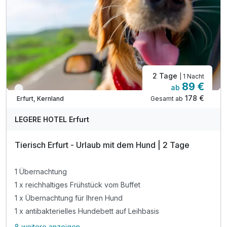
2 Tage
| 1 Nacht
89 €
ab
Verfügbar bis Dezember
178 €
Gesamt ab
Erfurt, Kernland
LEGERE HOTEL Erfurt
Tierisch Erfurt - Urlaub mit dem Hund | 2 Tage
1 Übernachtung
1 x reichhaltiges Frühstück vom Buffet
1 x Übernachtung für Ihren Hund
1 x antibakterielles Hundebett auf Leihbasis
8 weitere anzeigen