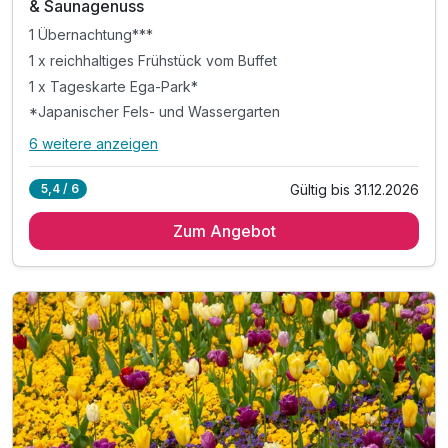
& Saunagenuss
1 Übernachtung***
1 x reichhaltiges Frühstück vom Buffet
1 x Tageskarte Ega-Park*
*Japanischer Fels- und Wassergarten
6 weitere anzeigen
Alle Inklusivleistungen
10 enthalten
Gültig bis 31.12.2026
5,4 / 6
1 Übernachtung***
Zum Angebot
1 x reichhaltiges Frühstück vom Buffet
1 x Tageskarte Ega-Park*
*Japanischer Fels- und Wassergarten
*Deutsches Gartenbaumuseum
*Gärtnerreich mit 29 Spielgeräten für Kinder
*Skulpturengarten mit Plastiken namhafter Künstler
*Rosengarten
inkl. Voucher im Hotelshop
Late Check Out bis 14 Uhr, auf Anfrage nach Verf.