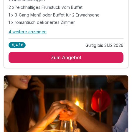
2 x reichhaltiges Frühstück vom Buffet
1 x 3-Gang Menü oder Buffet für 2 Erwachsene
1 x romantisch dekoriertes Zimmer
4 weitere anzeigen
Alle Inklusivleistungen
8 enthalten
Gültig bis 31.12.2026
5,4 / 6
2 Übernachtungen
Zum Angebot
2 x reichhaltiges Frühstück vom Buffet
1 x 3-Gang Menü oder Buffet für 2 Erwachsene
1 x romantisch dekoriertes Zimmer
inkl. Voucher im Hotelshop
inkl. W-Lan
inkl. Nutzung des Wellnessbereiches
inkl. Nutzung des Fitnessbereiches