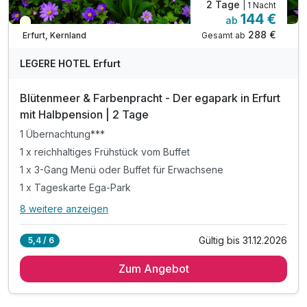
2 Tage
| 1 Nacht
144 €
ab
Teilweise ausgelastet
288 €
Gesamt ab
Erfurt, Kernland
LEGERE HOTEL Erfurt
Blütenmeer & Farbenpracht - Der egapark in Erfurt
mit Halbpension | 2 Tage
1 Übernachtung***
1 x reichhaltiges Frühstück vom Buffet
1 x 3-Gang Menü oder Buffet für Erwachsene
1 x Tageskarte Ega-Park
8 weitere anzeigen
Alle Inklusivleistungen
12 enthalten
Gültig bis 31.12.2026
5,4 / 6
1 Übernachtung***
Zum Angebot
1 x reichhaltiges Frühstück vom Buffet
1 x 3-Gang Menü oder Buffet für Erwachsene
1 x Tageskarte Ega-Park