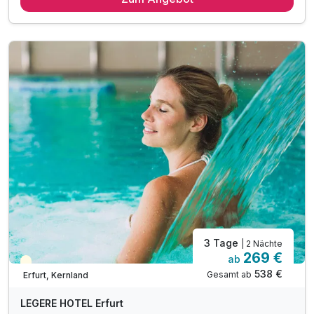
2 x 3-Gang Menü oder Buffet (Erwachsene)
Late Check Out bis 14 Uhr, auf Anfrage nach Verf.
inkl. Voucher im Hotelshop
inkl. Nutzung des Fitnessbereiches
inkl. Nutzung des Sauna- und Wellnessbereichs
inkl. W-LAN
3 Tage
| 2 Nächte
269 €
ab
Teilweise ausgelastet
538 €
Gesamt ab
Erfurt, Kernland
LEGERE HOTEL Erfurt