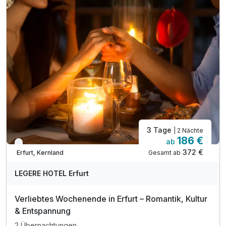
inkl. Nutzung des Fitnessbereiches
inkl. Nutzung des Sauna- und Wellnessbereichs
inkl. W-LAN
3 Tage
| 2 Nächte
186 €
ab
Verfügbar bis Dezember
372 €
Gesamt ab
Erfurt, Kernland
LEGERE HOTEL Erfurt
Verliebtes Wochenende in Erfurt – Romantik, Kultur
& Entspannung
2 Übernachtungen