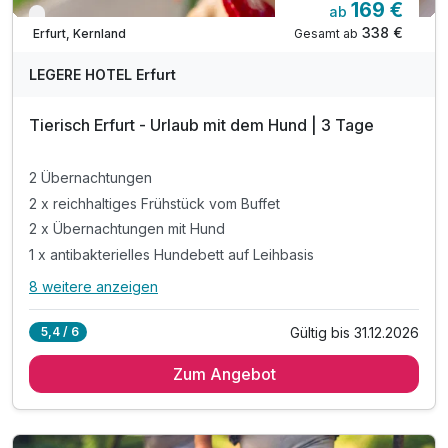
169 €
ab
Verfügbar bis Dezember
338 €
Gesamt ab
Erfurt, Kernland
LEGERE HOTEL Erfurt
Tierisch Erfurt - Urlaub mit dem Hund | 3 Tage
2 Übernachtungen
2 x reichhaltiges Frühstück vom Buffet
2 x Übernachtungen mit Hund
1 x antibakterielles Hundebett auf Leihbasis
8 weitere anzeigen
Alle Inklusivleistungen
12 enthalten
Gültig bis 31.12.2026
5,4 / 6
2 Übernachtungen
Zum Angebot
2 x reichhaltiges Frühstück vom Buffet
2 x Übernachtungen mit Hund
1 x antibakterielles Hundebett auf Leihbasis