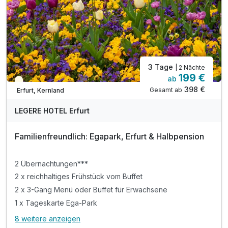
3 Tage
| 2 Nächte
199 €
ab
Teilweise ausgelastet
398 €
Gesamt ab
Erfurt, Kernland
LEGERE HOTEL Erfurt
Familienfreundlich: Egapark, Erfurt & Halbpension
2 Übernachtungen***
2 x reichhaltiges Frühstück vom Buffet
2 x 3-Gang Menü oder Buffet für Erwachsene
1 x Tageskarte Ega-Park
8 weitere anzeigen
Alle Inklusivleistungen
12 enthalten