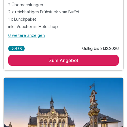
2 Übernachtungen
2 x reichhaltiges Frühstück vom Buffet
1 x Lunchpaket
inkl. Voucher im Hotelshop
6 weitere anzeigen
Alle Inklusivleistungen
10 enthalten
Gültig bis 31.12.2026
5,4 / 6
2 Übernachtungen
Zum Angebot
2 x reichhaltiges Frühstück vom Buffet
1 x Lunchpaket
inkl. Voucher im Hotelshop
inkl. Kartenmaterial der Region
Late Check Out bis 14 Uhr,*
inkl. W-Lan
inkl. Nutzung des Fitnessbereiches
inkl. Nutzung des Sauna- und Wellnessbereichs
* auf Anfrage nach Verfügbarkeit