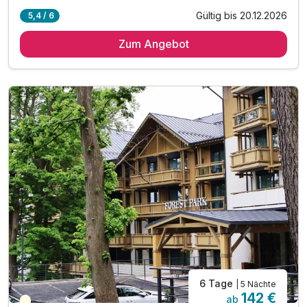
Gültig bis 20.12.2026
5,4 / 6
4 Übernachtungen
Zum Angebot
4 x reichhaltiges Frühstück vom Buffet
1 x 1 Flasche Wasser auf dem Zimmer
inkl. Kaffee und Teezubereitung im Zimmer
inkl. Nutzung des öffentlichen Nahverkehrs
inkl. Nutzung des neuen Aquaparks
inkl. Leihbademantel und Saunatuch
inkl. Nutzung W-Lan
6 Tage
| 5 Nächte
142 €
ab
Teilweise ausgelastet