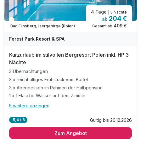
4 Tage
| 3 Nächte
204 €
ab
Teilweise ausgelastet
409 €
Gesamt ab
Bad Flinsberg, Isergebirge (Polen)
Forest Park Resort & SPA
Kurzurlaub im stilvollen Bergresort Polen inkl. HP 3
Nächte
3 Übernachtungen
3 x reichhaltiges Frühstück vom Buffet
3 x Abendessen im Rahmen der Halbpension
1 x 1 Flasche Wasser auf dem Zimmer
5 weitere anzeigen
Alle Inklusivleistungen
9 enthalten
Gültig bis 20.12.2026
5,4 / 6
3 Übernachtungen
Zum Angebot
3 x reichhaltiges Frühstück vom Buffet