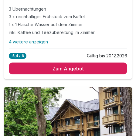
3 Übernachtungen
3 x reichhaltiges Frühstück vom Buffet
1 x 1 Flasche Wasser auf dem Zimmer
inkl. Kaffee und Teezubereitung im Zimmer
4 weitere anzeigen
Alle Inklusivleistungen
8 enthalten
Gültig bis 20.12.2026
5,4 / 6
3 Übernachtungen
Zum Angebot
3 x reichhaltiges Frühstück vom Buffet
1 x 1 Flasche Wasser auf dem Zimmer
inkl. Kaffee und Teezubereitung im Zimmer
inkl. Nutzung des öffentlichen Nahverkehrs
inkl. Nutzung des neuen Aquaparks
inkl. Leihbademantel und Saunatuch
inkl. Nutzung W-Lan