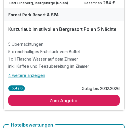
284 €
Gesamt ab
Bad Flinsberg, Isergebirge (Polen)
Forest Park Resort & SPA
Kurzurlaub im stilvollen Bergresort Polen 5 Nächte
5 Übernachtungen
5 x reichhaltiges Frühstück vom Buffet
1 x 1 Flasche Wasser auf dem Zimmer
inkl. Kaffee und Teezubereitung im Zimmer
4 weitere anzeigen
Alle Inklusivleistungen
8 enthalten
Gültig bis 20.12.2026
5,4 / 6
5 Übernachtungen
Zum Angebot
5 x reichhaltiges Frühstück vom Buffet
1 x 1 Flasche Wasser auf dem Zimmer
inkl. Kaffee und Teezubereitung im Zimmer
inkl. Nutzung des öffentlichen Nahverkehrs
Hotelbewertungen