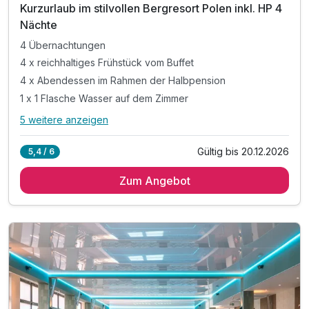
Kurzurlaub im stilvollen Bergresort Polen inkl. HP 4
Nächte
4 Übernachtungen
4 x reichhaltiges Frühstück vom Buffet
4 x Abendessen im Rahmen der Halbpension
1 x 1 Flasche Wasser auf dem Zimmer
5 weitere anzeigen
Alle Inklusivleistungen
9 enthalten
Gültig bis 20.12.2026
5,4 / 6
4 Übernachtungen
Zum Angebot
4 x reichhaltiges Frühstück vom Buffet
4 x Abendessen im Rahmen der Halbpension
1 x 1 Flasche Wasser auf dem Zimmer
inkl. Kaffee und Teezubereitung im Zimmer
inkl. Nutzung des öffentlichen Nahverkehrs
inkl. Nutzung des neuen Aquaparks
inkl. Leihbademantel und Saunatuch
inkl. Nutzung W-Lan