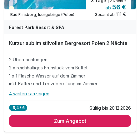
3 Tage
| 2 Nächte
56 €
ab
Teilweise ausgelastet
111 €
Gesamt ab
Bad Flinsberg, Isergebirge (Polen)
Forest Park Resort & SPA
Kurzurlaub im stilvollen Bergresort Polen 2 Nächte
2 Übernachtungen
2 x reichhaltiges Frühstück vom Buffet
1 x 1 Flasche Wasser auf dem Zimmer
inkl. Kaffee und Teezubereitung im Zimmer
4 weitere anzeigen
Alle Inklusivleistungen
8 enthalten
Gültig bis 20.12.2026
5,4 / 6
2 Übernachtungen
Zum Angebot
2 x reichhaltiges Frühstück vom Buffet
1 x 1 Flasche Wasser auf dem Zimmer
inkl. Kaffee und Teezubereitung im Zimmer