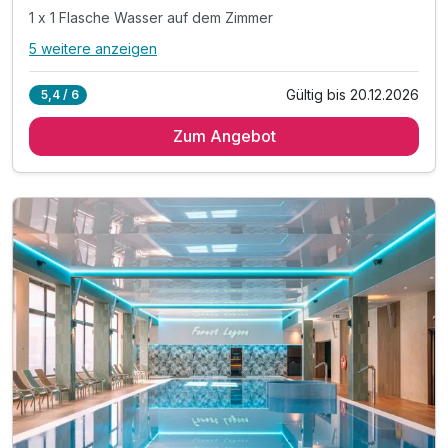
1 x 1 Flasche Wasser auf dem Zimmer
5 weitere anzeigen
Alle Inklusivleistungen
9 enthalten
Gültig bis 20.12.2026
5,4 / 6
2 Übernachtungen
Zum Angebot
2 x reichhaltiges Frühstück vom Buffet
2 x Abendessen im Rahmen der Halbpension
1 x 1 Flasche Wasser auf dem Zimmer
inkl. Kaffee und Teezubereitung im Zimmer
inkl. Nutzung des öffentlichen Nahverkehrs
inkl. Nutzung des neuen Aquaparks
inkl. Leihbademantel und Saunatuch
inkl. Nutzung W-Lan