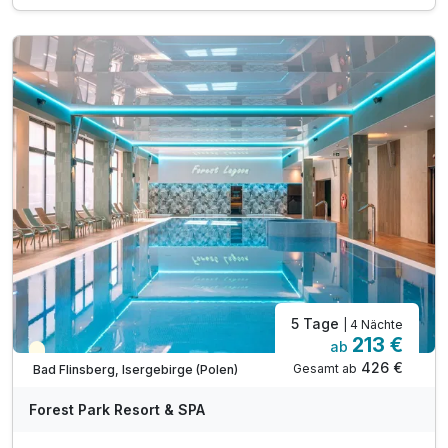
3 x Abendessen im Rahmen der Halbpension
1 x 1 Flasche Wasser auf dem Zimmer
inkl. Kaffee und Teezubereitung im Zimmer
inkl. Nutzung des öffentlichen Nahverkehrs
inkl. Nutzung des neuen Aquaparks
inkl. Leihbademantel und Saunatuch
inkl. Nutzung W-Lan
5 Tage
| 4 Nächte
213 €
ab
Teilweise ausgelastet
426 €
Gesamt ab
Bad Flinsberg, Isergebirge (Polen)
Forest Park Resort & SPA