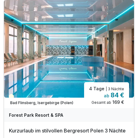
inkl. Nutzung des öffentlichen Nahverkehrs
inkl. Nutzung des neuen Aquaparks
inkl. Leihbademantel und Saunatuch
inkl. Nutzung W-Lan
4 Tage
| 3 Nächte
84 €
ab
Teilweise ausgelastet
169 €
Gesamt ab
Bad Flinsberg, Isergebirge (Polen)
Forest Park Resort & SPA
Kurzurlaub im stilvollen Bergresort Polen 3 Nächte