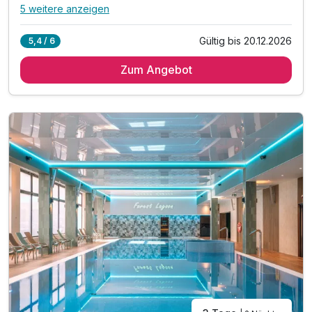
5 weitere anzeigen
Alle Inklusivleistungen
9 enthalten
Gültig bis 20.12.2026
5,4 / 6
5 Übernachtungen
Zum Angebot
5 x reichhaltiges Frühstück vom Buffet
5 x Abendessen im Rahmen der Halbpension
1 x 1 Flasche Wasser auf dem Zimmer
inkl. Kaffee und Teezubereitung im Zimmer
inkl. Nutzung des öffentlichen Nahverkehrs
inkl. Nutzung des neuen Aquaparks
inkl. Leihbademantel und Saunatuch
inkl. Nutzung W-Lan