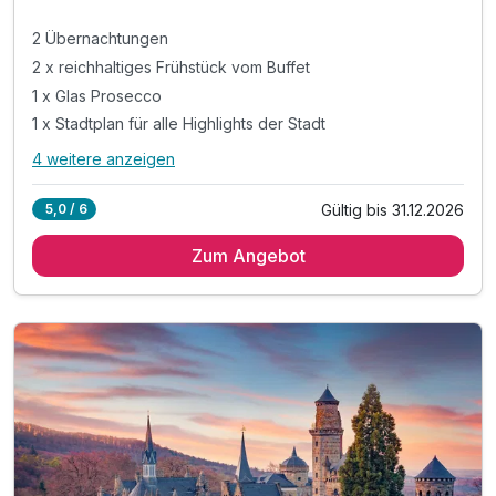
2 Übernachtungen
2 x reichhaltiges Frühstück vom Buffet
1 x Glas Prosecco
1 x Stadtplan für alle Highlights der Stadt
4 weitere anzeigen
Alle Inklusivleistungen
8 enthalten
Gültig bis 31.12.2026
5,0 / 6
2 Übernachtungen
Zum Angebot
2 x reichhaltiges Frühstück vom Buffet
1 x Glas Prosecco
1 x Stadtplan für alle Highlights der Stadt
inkl. Billard spielen in der penta Lounge
inkl. Late check-out 15 Uhr (nach Verfügbarkeit)
inkl. Nutzung des Fitnessbereiches
inkl. Wlan Nutzung