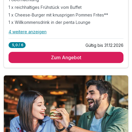
1 x reichhaltiges Frühstück vom Buffet
1 x Cheese-Burger mit knusprigen Pommes Frites**
1 x Willkommensdrink in der penta Lounge
4 weitere anzeigen
Alle Inklusivleistungen
8 enthalten
Gültig bis 31.12.2026
5,0 / 6
1 Übernachtung
Zum Angebot
1 x reichhaltiges Frühstück vom Buffet
1 x Cheese-Burger mit knusprigen Pommes Frites**
1 x Willkommensdrink in der penta Lounge
inkl. Billard spielen in der penta Lounge
inkl. Late check-out 15 Uhr (nach Verfügbarkeit)
inkl. Nutzung des Fitnessbereiches
inkl. Wlan Nutzung