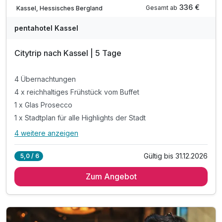
Teilweise ausgelastet
336 €
Gesamt ab
Kassel, Hessisches Bergland
pentahotel Kassel
Citytrip nach Kassel | 5 Tage
4 Übernachtungen
4 x reichhaltiges Frühstück vom Buffet
1 x Glas Prosecco
1 x Stadtplan für alle Highlights der Stadt
4 weitere anzeigen
Alle Inklusivleistungen
8 enthalten
Gültig bis 31.12.2026
5,0 / 6
4 Übernachtungen
Zum Angebot
4 x reichhaltiges Frühstück vom Buffet
1 x Glas Prosecco
1 x Stadtplan für alle Highlights der Stadt
inkl. Billard spielen in der penta Lounge