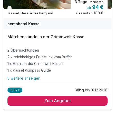
3 Tage
| 2 Nächte
94 €
ab
Verfügbar bis Dezember
188 €
Gesamt ab
Kassel, Hessisches Bergland
pentahotel Kassel
Märchenstunde in der Grimmwelt Kassel
2 Übernachtungen
2 x reichhaltiges Frühstück vom Buffet
1 x Eintritt in die Grimmwelt Kassel
1 x Kassel Kompass Guide
5 weitere anzeigen
Alle Inklusivleistungen
9 enthalten
Gültig bis 31.12.2026
5,0 / 6
2 Übernachtungen
Zum Angebot
2 x reichhaltiges Frühstück vom Buffet
1 x Eintritt in die Grimmwelt Kassel
1 x Kassel Kompass Guide