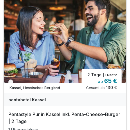
inkl. Late check-out 15 Uhr (nach Verfügbarkeit)
inkl. Nutzung des Fitnessbereiches
inkl. Wlan Nutzung
2 Tage
| 1 Nacht
65 €
ab
Verfügbar bis Dezember
130 €
Gesamt ab
Kassel, Hessisches Bergland
pentahotel Kassel
Pentastyle Pur in Kassel inkl. Penta-Cheese-Burger
| 2 Tage
1 Übernachtung