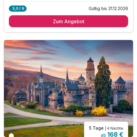
Gültig bis 31.12.2026
5,0 / 6
3 Übernachtungen
Zum Angebot
3 x reichhaltiges Frühstück vom Buffet
1 x Glas Prosecco
1 x Stadtplan für alle Highlights der Stadt
inkl. Billard spielen in der penta Lounge
inkl. Late check-out 15 Uhr (nach Verfügbarkeit)
inkl. Nutzung des Fitnessbereiches
inkl. Wlan Nutzung
5 Tage
| 4 Nächte
168 €
ab