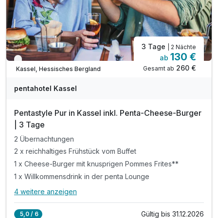
3 Tage
| 2 Nächte
130 €
ab
Verfügbar bis Dezember
260 €
Gesamt ab
Kassel, Hessisches Bergland
pentahotel Kassel
Pentastyle Pur in Kassel inkl. Penta-Cheese-Burger
| 3 Tage
2 Übernachtungen
2 x reichhaltiges Frühstück vom Buffet
1 x Cheese-Burger mit knusprigen Pommes Frites**
1 x Willkommensdrink in der penta Lounge
4 weitere anzeigen
Alle Inklusivleistungen
8 enthalten
Gültig bis 31.12.2026
5,0 / 6