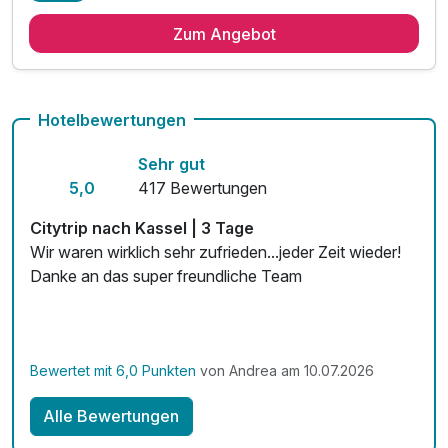
2 Übernachtungen
Zum Angebot
2 x reichhaltiges Frühstück vom Buffet
1 x Cheese-Burger mit knusprigen Pommes Frites**
1 x Willkommensdrink in der penta Lounge
inkl. Billard spielen in der penta Lounge
Hotelbewertungen
inkl. Late check-out 15 Uhr (nach Verfügbarkeit)
Sehr gut
inkl. Nutzung des Fitnessbereiches
5,0
417 Bewertungen
inkl. Wlan Nutzung
Citytrip nach Kassel | 3 Tage
Wir waren wirklich sehr zufrieden...jeder Zeit wieder!
Danke an das super freundliche Team
Bewertet mit 6,0 Punkten
von Andrea am 10.07.2026
Alle Bewertungen