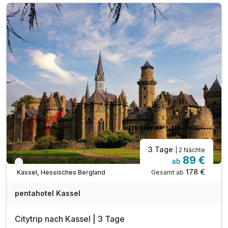
1 x KVG Ticket für den Nahverkehr
1 x Stadtplan für alle Highlights der Stadt
inkl. Ausflugsziele & Top-Highlights
inkl. Nutzung des Fitnessbereiches
inkl. Wlan Nutzung
3 Tage
| 2 Nächte
89 €
ab
Verfügbar bis Dezember
178 €
Gesamt ab
Kassel, Hessisches Bergland
pentahotel Kassel
Citytrip nach Kassel | 3 Tage