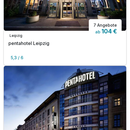
7 Angebote
104 €
ab
Leipzig
A
pentahotel Leipzig
WAR
D
5,3 / 6
202
6