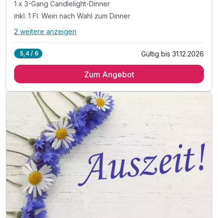
1 x 3-Gang Candlelight-Dinner
inkl. 1 Fl. Wein nach Wahl zum Dinner
2 weitere anzeigen
Alle Inklusivleistungen
6 enthalten
Gültig bis 31.12.2026
5,4 / 6
1 Übernachtung
Zum Angebot
1 x reichhaltiges Frühstück vom Buffet
1 x 3-Gang Candlelight-Dinner
inkl. 1 Fl. Wein nach Wahl zum Dinner
inkl. Parkplatz
inkl. W-LAN