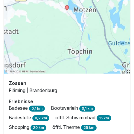
Ausstattung
Zusatznächte
Für 4 Tage
240,00 €
p.P. ab
Zossen
Fläming | Brandenburg
Erlebnisse
Badesee
Bootsverleih
0,1 km
0,1 km
Badestelle
öfftl. Schwimmbad
0,2 km
15 km
Shopping
öfftl. Therme
20 km
25 km