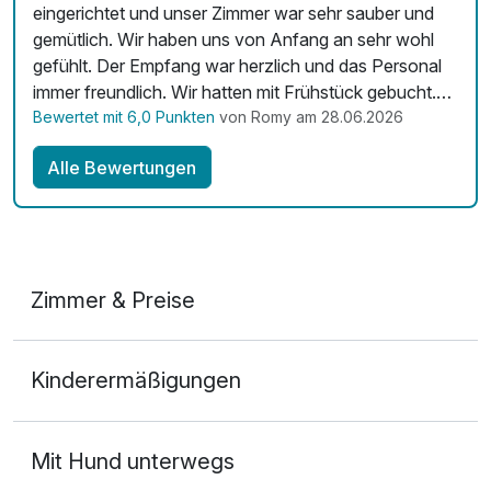
eingerichtet und unser Zimmer war sehr sauber und
gemütlich. Wir haben uns von Anfang an sehr wohl
gefühlt. Der Empfang war herzlich und das Personal
immer freundlich. Wir hatten mit Frühstück gebucht.
Es war immer ausreichend und von allem etwas da.
Bewertet mit 6,0 Punkten
von Romy am 28.06.2026
Der Motzener See um die Ecke, absolut toll. Liebe
Alle Bewertungen
Grüße aus Sachsen
Zimmer & Preise
Doppelzimmer
Kinderermäßigungen
2 Erwachsene
Mit Hund unterwegs