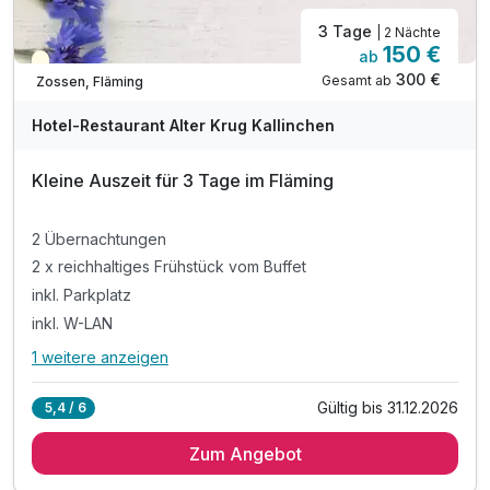
3 Tage
| 2 Nächte
150 €
ab
Teilweise ausgelastet
300 €
Gesamt ab
Zossen, Fläming
Hotel-Restaurant Alter Krug Kallinchen
Kleine Auszeit für 3 Tage im Fläming
2 Übernachtungen
2 x reichhaltiges Frühstück vom Buffet
inkl. Parkplatz
inkl. W-LAN
1 weitere anzeigen
Alle Inklusivleistungen
5 enthalten
Gültig bis 31.12.2026
5,4 / 6
2 Übernachtungen
Zum Angebot
2 x reichhaltiges Frühstück vom Buffet
inkl. Parkplatz