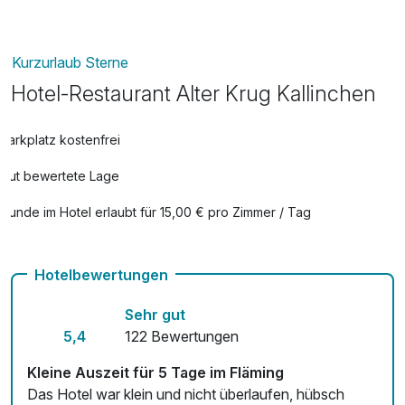
pro Nacht
Kurzurlaub Sterne
Rückenmassage
35,00 €
pro Person (30 Minuten)
Hotel-Restaurant Alter Krug Kallinchen
Parkplatz kostenfrei
Gut bewertete Lage
Hunde im Hotel erlaubt für 15,00 € pro Zimmer / Tag
Auch vegetarische Speisen
Hotelbewertungen
Kostenloses W-LAN
Sehr gut
5,4
122 Bewertungen
Kleine Auszeit für 5 Tage im Fläming
Das Hotel war klein und nicht überlaufen, hübsch