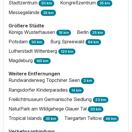
Stadtzentrum
Kongreßzentrum
30 km
35 km
Messegelände
35 km
Größere Städte
Königs Wusterhausen
Berlin
18 km
25 km
Potsdam
Burg Spreewald
30 km
84 km
Lutherstadt Wittenberg
120 km
Magdeburg
165 km
Weitere Entfernungen
Rundwanderweg Töpchiner Seen
3 km
Rangsdorfer Kinderparadies
14 km
Freilichtmuseum Germanische Siedlung
23 km
NaturPark am Wildgehege Glauer Tal
33 km
Tropical Islands
Tiergarten Teltow
35 km
46 km
Verkehrsanbindung