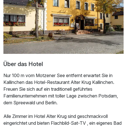
Zusatznächte
Für 4 Tage
209,00 €
p.P. ab
Über das Hotel
Einzelzimmer
1 Erwachsenen
Nur 100 m vom Motzener See entfernt erwartet Sie in
Kallinchen das Hotel-Restaurant Alter Krug Kallinchen.
Freuen Sie sich auf ein traditionell geführtes
Familienunternehmen mit toller Lage zwischen Potsdam,
dem Spreewald und Berlin.
Alle Zimmer im Hotel Alter Krug sind geschmackvoll
eingerichtet und bieten Flachbild-Sat-TV , ein eigenes Bad