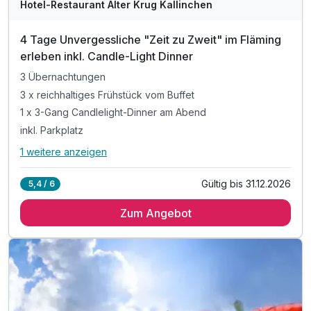
Hotel-Restaurant Alter Krug Kallinchen
4 Tage Unvergessliche "Zeit zu Zweit" im Fläming
erleben inkl. Candle-Light Dinner
3 Übernachtungen
3 x reichhaltiges Frühstück vom Buffet
1 x 3-Gang Candlelight-Dinner am Abend
inkl. Parkplatz
1 weitere anzeigen
Alle Inklusivleistungen
5 enthalten
Gültig bis 31.12.2026
5,4 / 6
3 Übernachtungen
Zum Angebot
3 x reichhaltiges Frühstück vom Buffet
1 x 3-Gang Candlelight-Dinner am Abend
inkl. Parkplatz
inkl. W-LAN