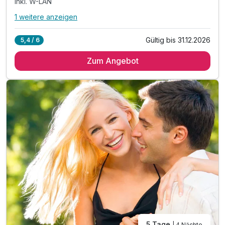
inkl. W-LAN
1 weitere anzeigen
Alle Inklusivleistungen
5 enthalten
Gültig bis 31.12.2026
5,4 / 6
4 Übernachtungen
Zum Angebot
4 x reichhaltiges Frühstück vom Buffet
inkl. Parkplatz
inkl. W-LAN
Familienspaß o. Zeit zu zweit - Alles ist möglich!
5 Tage
| 4 Nächte