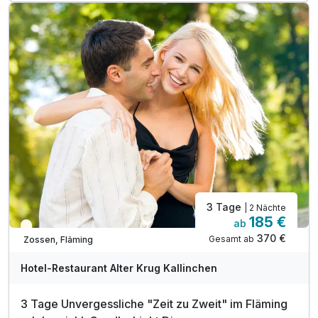
inkl. W-LAN
Familienspaß o. Zeit zu zweit - Alles ist möglich!
3 Tage
| 2 Nächte
185 €
ab
Teilweise ausgelastet
370 €
Gesamt ab
Zossen, Fläming
Hotel-Restaurant Alter Krug Kallinchen
3 Tage Unvergessliche "Zeit zu Zweit" im Fläming