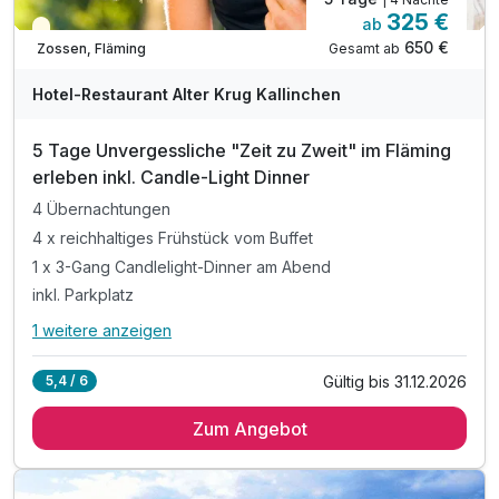
325 €
ab
Teilweise ausgelastet
650 €
Gesamt ab
Zossen, Fläming
Hotel-Restaurant Alter Krug Kallinchen
5 Tage Unvergessliche "Zeit zu Zweit" im Fläming
erleben inkl. Candle-Light Dinner
4 Übernachtungen
4 x reichhaltiges Frühstück vom Buffet
1 x 3-Gang Candlelight-Dinner am Abend
inkl. Parkplatz
1 weitere anzeigen
Alle Inklusivleistungen
5 enthalten
Gültig bis 31.12.2026
5,4 / 6
4 Übernachtungen
Zum Angebot
4 x reichhaltiges Frühstück vom Buffet
1 x 3-Gang Candlelight-Dinner am Abend
inkl. Parkplatz