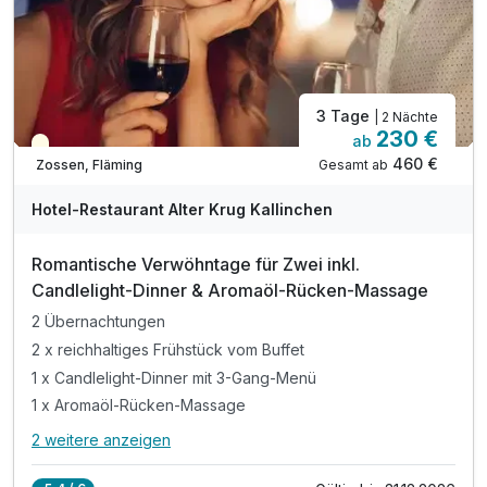
3 Tage
| 2 Nächte
230 €
ab
Teilweise ausgelastet
460 €
Gesamt ab
Zossen, Fläming
Hotel-Restaurant Alter Krug Kallinchen
Romantische Verwöhntage für Zwei inkl.
Candlelight-Dinner & Aromaöl-Rücken-Massage
2 Übernachtungen
2 x reichhaltiges Frühstück vom Buffet
1 x Candlelight-Dinner mit 3-Gang-Menü
1 x Aromaöl-Rücken-Massage
2 weitere anzeigen
Alle Inklusivleistungen
6 enthalten