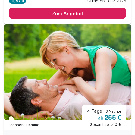
Gültig bis 31.12.2026
5,4 / 6
2 Übernachtungen
Zum Angebot
2 x reichhaltiges Frühstück vom Buffet
1 x Candlelight-Dinner mit 3-Gang-Menü
1 x Aromaöl-Rücken-Massage
inkl. Parkplatz
inkl. W-LAN
4 Tage
| 3 Nächte
255 €
ab
Teilweise ausgelastet
510 €
Gesamt ab
Zossen, Fläming