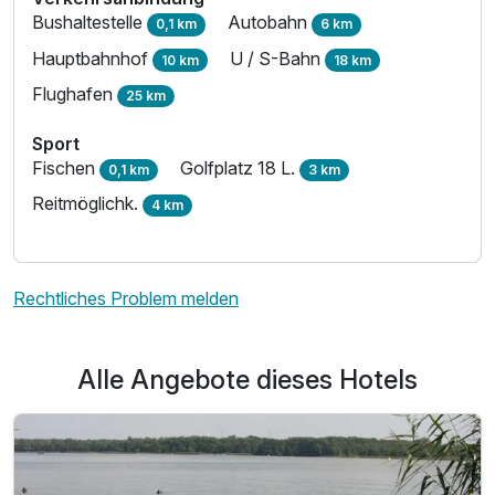
Bushaltestelle
Autobahn
0,1 km
6 km
Hauptbahnhof
U / S-Bahn
10 km
18 km
Flughafen
25 km
Sport
Fischen
Golfplatz 18 L.
0,1 km
3 km
Reitmöglichk.
4 km
Rechtliches Problem melden
Alle Angebote dieses Hotels