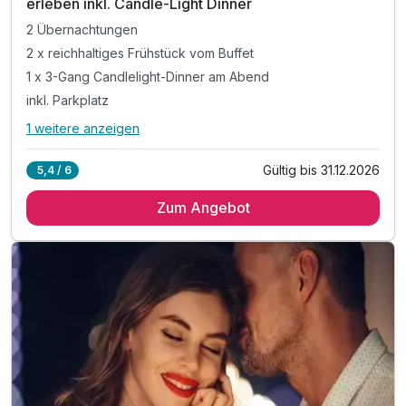
erleben inkl. Candle-Light Dinner
2 Übernachtungen
2 x reichhaltiges Frühstück vom Buffet
1 x 3-Gang Candlelight-Dinner am Abend
inkl. Parkplatz
1 weitere anzeigen
Alle Inklusivleistungen
5 enthalten
Gültig bis 31.12.2026
5,4 / 6
2 Übernachtungen
Zum Angebot
2 x reichhaltiges Frühstück vom Buffet
1 x 3-Gang Candlelight-Dinner am Abend
inkl. Parkplatz
inkl. W-LAN