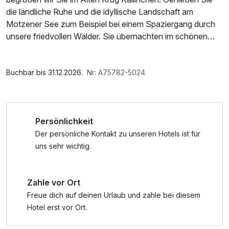
die ländliche Ruhe und die idyllische Landschaft am
Motzener See zum Beispiel bei einem Spaziergang durch
unsere friedvollen Wälder. Sie übernachten im schönen
Doppelzimmer inklusive reichhaltigem Schlemmerfrühstück
mit vielen Bioprodukten und frischen Eierspeisen und
Im Angebot enthalten
kehren so entspannt in den Alltag zurück.
Parkplatz, W-LAN Nutzung / Internetnutzung
Buchbar bis 31.12.2026.
Nr: A75782-5024
Auf Wunsch können zusätzlich eine Flasche Sekt zur
Ankunft, ein Candle light Dinner oder eine entspannende
Persönlichkeit
Rückenmassage gebucht werden.
Der persönliche Kontakt zu unseren Hotels ist für
uns sehr wichtig.
Zahle vor Ort
Freue dich auf deinen Urlaub und zahle bei diesem
Hotel erst vor Ort.