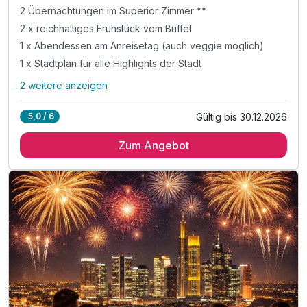
2 Übernachtungen im Superior Zimmer **
2 x reichhaltiges Frühstück vom Buffet
1 x Abendessen am Anreisetag (auch veggie möglich)
1 x Stadtplan für alle Highlights der Stadt
2 weitere anzeigen
Alle Inklusivleistungen
6 enthalten
Gültig bis 30.12.2026
5,0 / 6
2 Übernachtungen im Superior Zimmer **
Zum Angebot
2 x reichhaltiges Frühstück vom Buffet
1 x Abendessen am Anreisetag (auch veggie möglich)
1 x Stadtplan für alle Highlights der Stadt
inkl. Nutzung von Sauna & Fitness
inkl. Wlan Nutzung