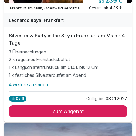
239 €
ab
Aktuell ausgebucht
478 €
Gesamt ab
Frankfurt am Main, Odenwald Bergstraße
Leonardo Royal Frankfurt
Silvester & Party in the Sky in Frankfurt am Main - 4
Tage
3 Übernachtungen
2 x reguläres Frühstücksbuffet
1 x Langschläferfrühstück am 01.01. bis 12 Uhr
1 x festliches Silvesterbuffet am Abend
4 weitere anzeigen
Alle Inklusivleistungen
8 enthalten
Gültig bis 03.01.2027
5,0 / 6
3 Übernachtungen
Zum Angebot
2 x reguläres Frühstücksbuffet
1 x Langschläferfrühstück am 01.01. bis 12 Uhr
1 x festliches Silvesterbuffet am Abend
inkl. Getränkepauschale (Softdrinks, Wein, Bier)