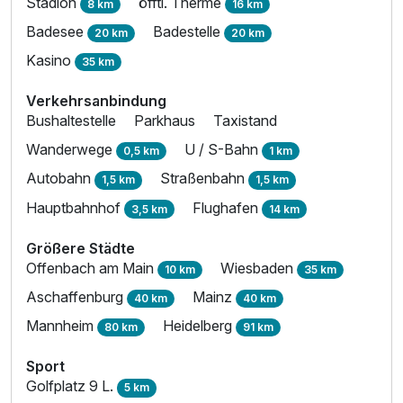
Stadion
öfftl. Therme
8 km
16 km
Für 3 Tage
127,00 €
p.P. ab
Badesee
Badestelle
20 km
20 km
Kasino
35 km
Verkehrsanbindung
Bushaltestelle
Parkhaus
Taxistand
Einzelzimmer Deluxe
Wanderwege
U / S-Bahn
1 Erwachsenen und 1 Kind
0,5 km
1 km
Autobahn
Straßenbahn
1,5 km
1,5 km
Hauptbahnhof
Flughafen
3,5 km
14 km
Größere Städte
Offenbach am Main
Wiesbaden
10 km
35 km
Aschaffenburg
Mainz
40 km
40 km
Mannheim
Heidelberg
80 km
91 km
Sport
Golfplatz 9 L.
5 km