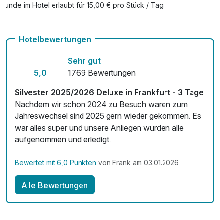
Zahlung gegen Nachweis befreit. An- und Abreisetag
Hunde im Hotel erlaubt für 15,00 € pro Stück / Tag
gelten zusammen als ein Tag. Kinder und Jugendliche sind
Check-out bis 12 Uhr
nicht von der Steuer befreit.
Hotelbewertungen
Auch vegetarische Speisen
Sehr gut
Fitnessgeräte stehen bereit
5,0
1769 Bewertungen
Kostenloses W-LAN
Silvester 2025/2026 Deluxe in Frankfurt - 3 Tage
Zimmerservice verfügbar
Nachdem wir schon 2024 zu Besuch waren zum
Jahreswechsel sind 2025 gern wieder gekommen. Es
Mit Hotelbar
war alles super und unsere Anliegen wurden alle
aufgenommen und erledigt.
Bewertet mit 6,0 Punkten
von Frank am 03.01.2026
Alle Bewertungen