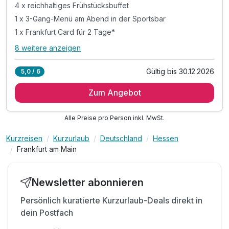
4 x reichhaltiges Frühstücksbuffet
1 x 3-Gang-Menü am Abend in der Sportsbar
1 x Frankfurt Card für 2 Tage*
8 weitere anzeigen
Alle Inklusivleistungen
12 enthalten
Gültig bis 30.12.2026
5,0 / 6
4 Übernachtungen**
Zum Angebot
4 x reichhaltiges Frühstücksbuffet
1 x 3-Gang-Menü am Abend in der Sportsbar
Alle Preise pro Person inkl. MwSt.
1 x Frankfurt Card für 2 Tage*
1 x Stadtplan für alle Highlights der Stadt
Kurzreisen
Kurzurlaub
Deutschland
Hessen
inkl. RMV-Ticket für den öffentlichen Nahverkehr
Frankfurt am Main
inkl. ermäßigter Eintritt im Frankfurter Zoo
inkl. ermäßigter Eintritt Time Ride & MAIN TOWER
Newsletter abonnieren
inkl. bis zu 50% Ermäßigung im Palmengarten
inkl. bis zu 50% Ermäßigung in Frankfurter Museen
Persönlich kuratierte Kurzurlaub-Deals direkt in
dein Postfach
inkl. Ermäßigung auf Flughafen Rundfahrten
inkl. Nutzung von Sauna & Fitness