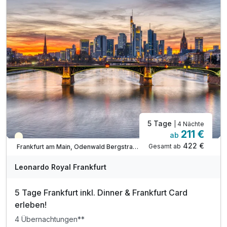
1 x Welcome Sekt zur Begrüßung
1 x Mitternachts-Snack an der Hotelbar
inkl. Musik und Tanz an der Hotelbar
5 Tage
| 4 Nächte
211 €
ab
Teilweise ausgelastet
422 €
Gesamt ab
Frankfurt am Main, Odenwald Bergstraße
Leonardo Royal Frankfurt
5 Tage Frankfurt inkl. Dinner & Frankfurt Card
erleben!
4 Übernachtungen**