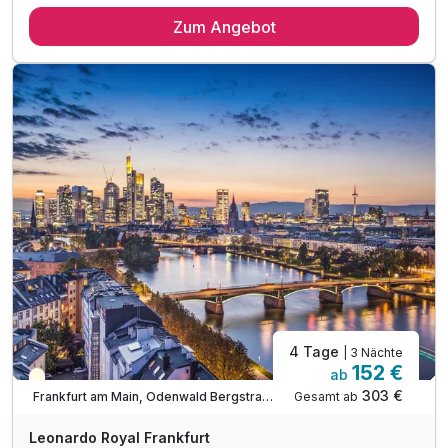
2 Übernachtungen
Zum Angebot
1 x reguläres Frühstücksbuffet
1 x Langschläferfrühstück am 01.01. bis 12 Uhr
1 x festliches Silvesterbuffet am Abend
inkl. Getränkepauschale (Softdrinks, Wein, Bier)
1 x Welcome Sekt zur Begrüßung
1 x Mitternachts-Snack an der Hotelbar
inkl. Musik und Tanz an der Hotelbar
4 Tage
| 3 Nächte
152 €
ab
Teilweise ausgelastet
303 €
Gesamt ab
Frankfurt am Main, Odenwald Bergstraße
Leonardo Royal Frankfurt