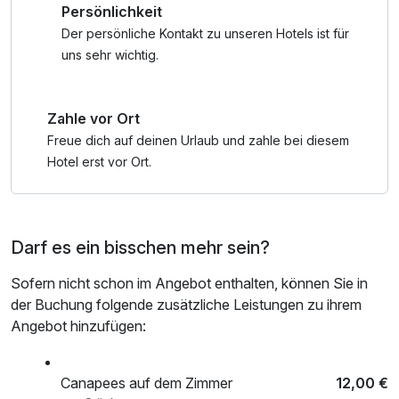
Persönlichkeit
Übernachtungen, zweimal üppiges Frühstück am großen
Büffet und dazu noch die Frankfurt-Card, mit dem man in
Der persönliche Kontakt zu unseren Hotels ist für
der Main-Metropole alle öffentlichen Verkehrsmittel nutzen
uns sehr wichtig.
kann, scheinen schon ein guter Deal. Doch hier gibt es
mehr: Innerhalb des Hauses können Sie den Fitness- und
Zahle vor Ort
Saunabereich kostenfrei nutzen und als Sahnestück
präsentiert Ihnen die exklusive Küche im Leonardo Royal
Freue dich auf deinen Urlaub und zahle bei diesem
Hotel Frankfurt ein Drei-Gänge-Menü der
Hotel erst vor Ort.
Spitzenkategorie. Der Kurzurlaub wird also vollgepackt mit
vielen Aktionen, die sich lohnen. Das Abendessen ist für
den Anreisetag bei uns in der Leonardo Sportsbar geplant.
Darf es ein bisschen mehr sein?
* Ihre Vorteile im Überblick
Sofern nicht schon im Angebot enthalten, können Sie in
- Kombiticket gültig im Stadtgebiet Frankfurt am Main
der Buchung folgende zusätzliche Leistungen zu ihrem
einschließlich Flughafen (Zone 50 und 5090)
Angebot hinzufügen:
- freie Fahrt mit dem öffentlichen Nahverkehr
(Straßenbahn, Bus, U-Bahn, S-Bahn und Regionalzüge)
- bis zu 50% Ermäßigung in vielen Frankfurter Museen und
Canapees auf dem Zimmer
12,00 €
im Palmengarten