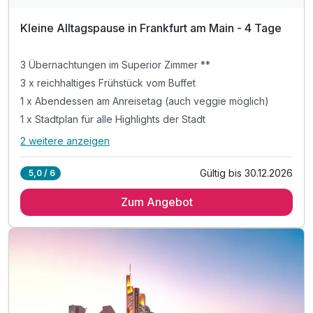
Kleine Alltagspause in Frankfurt am Main - 4 Tage
3 Übernachtungen im Superior Zimmer **
3 x reichhaltiges Frühstück vom Buffet
1 x Abendessen am Anreisetag (auch veggie möglich)
1 x Stadtplan für alle Highlights der Stadt
2 weitere anzeigen
Alle Inklusivleistungen
6 enthalten
Gültig bis 30.12.2026
5,0 / 6
3 Übernachtungen im Superior Zimmer **
Zum Angebot
3 x reichhaltiges Frühstück vom Buffet
1 x Abendessen am Anreisetag (auch veggie möglich)
1 x Stadtplan für alle Highlights der Stadt
inkl. Nutzung von Sauna & Fitness
inkl. Wlan Nutzung