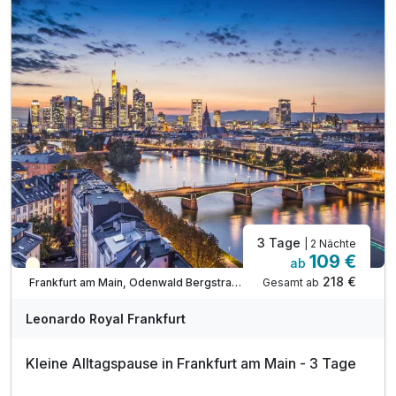
1 x Stadtplan für alle Highlights der Stadt
inkl. Nutzung von Sauna & Fitness
Einzelzimmer Komfort
inkl. Wlan Nutzung
1 Erwachsenen und 1 Kind
3 Tage
| 2 Nächte
109 €
ab
Teilweise ausgelastet
218 €
Gesamt ab
Frankfurt am Main, Odenwald Bergstraße
Leonardo Royal Frankfurt
Kleine Alltagspause in Frankfurt am Main - 3 Tage