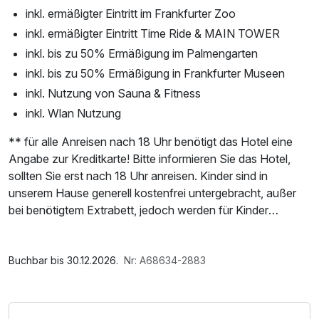
inkl. ermäßigter Eintritt im Frankfurter Zoo
inkl. ermäßigter Eintritt Time Ride & MAIN TOWER
inkl. bis zu 50% Ermäßigung im Palmengarten
inkl. bis zu 50% Ermäßigung in Frankfurter Museen
inkl. Nutzung von Sauna & Fitness
inkl. Wlan Nutzung
** für alle Anreisen nach 18 Uhr benötigt das Hotel eine
Angabe zur Kreditkarte! Bitte informieren Sie das Hotel,
sollten Sie erst nach 18 Uhr anreisen. Kinder sind in
unserem Hause generell kostenfrei untergebracht, außer
bei benötigtem Extrabett, jedoch werden für Kinder
Zusatzleistungen separat berechnet, wie z.B. die Frankfurt
Card.
Im Angebot enthalten
Saunabenutzung, Saunatuch, Nutzung des
Buchbar bis 30.12.2026.
Nr: A68634-2883
Etwas Einmaliges bietet jetzt das Leonardo Royal Hotel
Fitnessbereichs, W-LAN Nutzung / Internetnutzung,
Frankfurt - 3 Tage Frankfurt inklusive Dinner & Frankfurt
kostenfreier Kaffee/Tee im Zimmer
Card erleben! Schlagen Sie jetzt schnell zu. Zwei