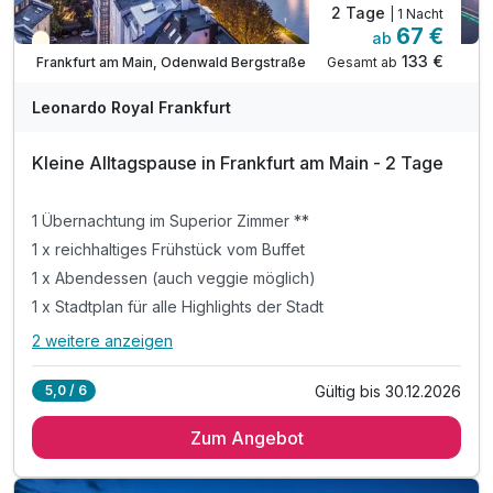
2 Tage
| 1 Nacht
67 €
ab
Teilweise ausgelastet
133 €
Gesamt ab
Frankfurt am Main, Odenwald Bergstraße
Leonardo Royal Frankfurt
Kleine Alltagspause in Frankfurt am Main - 2 Tage
1 Übernachtung im Superior Zimmer **
1 x reichhaltiges Frühstück vom Buffet
Ausstattung
1 x Abendessen (auch veggie möglich)
1 x Stadtplan für alle Highlights der Stadt
Zusatznächte
2 weitere anzeigen
Alle Inklusivleistungen
6 enthalten
Gültig bis 30.12.2026
5,0 / 6
Für 3 Tage
237,00 €
p.P. ab
1 Übernachtung im Superior Zimmer **
Zum Angebot
1 x reichhaltiges Frühstück vom Buffet
1 x Abendessen (auch veggie möglich)