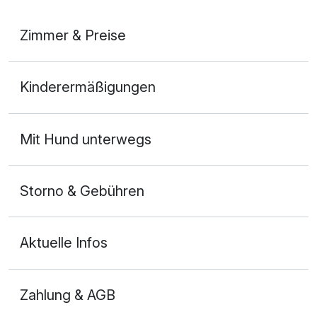
Zimmer & Preise
Doppelzimmer Deluxe
Kinderermäßigungen
2 Erwachsene und 1 Kind
Mit Hund unterwegs
Storno & Gebühren
Aktuelle Infos
Zahlung & AGB