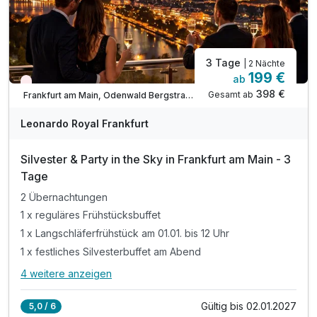
3 Tage
| 2 Nächte
199 €
ab
Aktuell ausgebucht
398 €
Gesamt ab
Frankfurt am Main, Odenwald Bergstraße
Ausstattung
Leonardo Royal Frankfurt
Zusatznächte
Silvester & Party in the Sky in Frankfurt am Main - 3
Tage
Für 3 Tage
197,00 €
p.P. ab
2 Übernachtungen
1 x reguläres Frühstücksbuffet
1 x Langschläferfrühstück am 01.01. bis 12 Uhr
1 x festliches Silvesterbuffet am Abend
4 weitere anzeigen
Alle Inklusivleistungen
8 enthalten
Gültig bis 02.01.2027
5,0 / 6