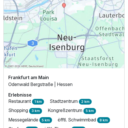
Frankfurt am Main
Odenwald Bergstraße | Hessen
Erlebnisse
Ausstattung
Restaurant
Stadtzentrum
1 km
2 km
Shopping
Kongreßzentrum
3 km
5 km
Zusatznächte
Messegelände
öfftl. Schwimmbad
5 km
8 km