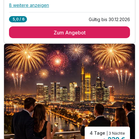
8 weitere anzeigen
Alle Inklusivleistungen
12 enthalten
Gültig bis 30.12.2026
5,0 / 6
3 Übernachtungen**
Zum Angebot
3 x reichhaltiges Frühstücksbuffets
1 x 3-Gang-Menü am Abend in der Sportsbar
1 x Frankfurt Card für 2 Tage*
1 x Stadtplan für alle Highlights der Stadt
inkl. RMV-Ticket für den öffentlichen Nahverkehr
inkl. ermäßigter Eintritt im Frankfurter Zoo
inkl. ermäßigter Eintritt Time Ride & MAIN TOWER
inkl. bis zu 50% Ermäßigung im Palmengarten
inkl. bis zu 50% Ermäßigung in Frankfurter Museen
inkl. Nutzung von Sauna & Fitness
inkl. Wlan Nutzung
4 Tage
| 3 Nächte