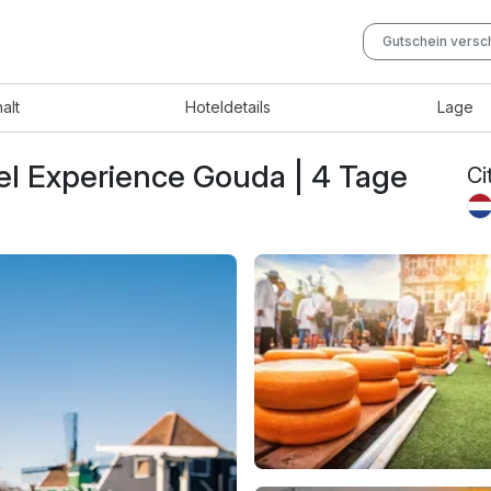
Gutschein vers
halt
Hotel
details
Lage
fel Experience Gouda | 4 Tage
Ci