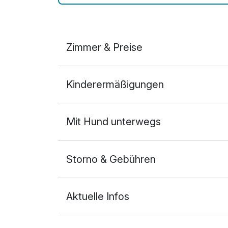
Zimmer & Preise
Doppelzimmer Komfort
Kinderermäßigungen
2 Erwachsene
Mit Hund unterwegs
Storno & Gebühren
Aktuelle Infos