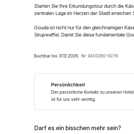
Starten Sie Ihre Erkundungstour durch die Käs
zentralen Lage im Herzen der Stadt erreichen 
Gouda ist nicht nur für den gleichnamigen Käse
Sirupwaffel. Damit Sie diese fundamentale Gou
einen Gutschein für eine leckere "Goudse Str
Im Angebot enthalten
Bitte beachten Sie, dass das Hotelrestaurant 
W-LAN Nutzung / Internetnutzung
Buchbar bis 31.12.2026.
Nr: A503280-9276
inkl. Dinner am Anreisetag buchen, wird dies
Persönlichkeit
Der persönliche Kontakt zu unseren Hotel
ist für uns sehr wichtig.
Darf es ein bisschen mehr sein?