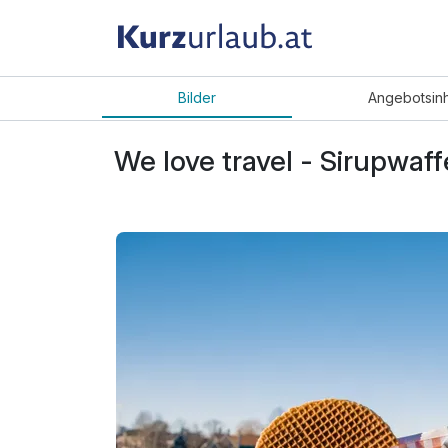
Bilder
Angebot
sin
We love travel - Sirupwaf