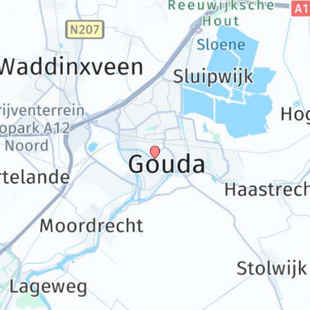
193,50 €
p.P. ab