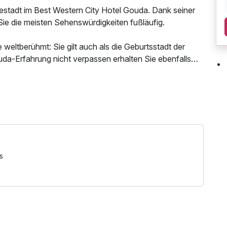
estadt im Best Western City Hotel Gouda. Dank seiner
Sie die meisten Sehenswürdigkeiten fußläufig.
 weltberühmt: Sie gilt auch als die Geburtsstadt der
da-Erfahrung nicht verpassen erhalten Sie ebenfalls
oopwafel" in der Kamphuisen Siroopwafelfabriek.
sonntags geschlossen ist. Sollten Sie ein Arrangement
es am darauffolgenden Tag angeboten.
s