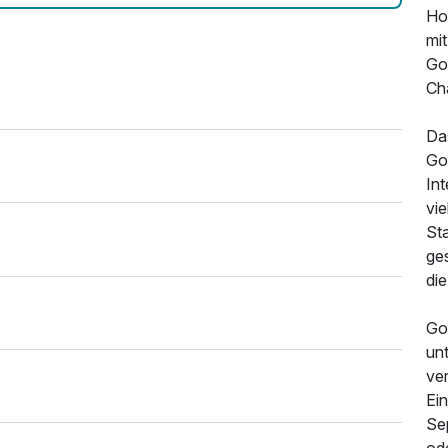
Ho
mi
Go
Cha
Das
Gou
Int
vi
Sta
ges
die
Gou
un
ve
Ein
Se