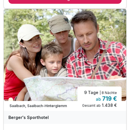
tägliche Nutzung des großzügigen Wellnessbereichs inkl.
Sauna. Erlebnisdusche und Dampfbad
tägliche Nutzung des Badebereichs mit Liegen
Nutzung der Seilbahnen, Minigolfanlagen und weitere
Ermäßigungen im Rahmen der "JOKER CARD"
WLAN-Nutzung
9 Tage
| 8 Nächte
719 €
ab
Teilweise ausgelastet
1.438 €
Gesamt ab
Saalbach, Saalbach-Hinterglemm
Berger's Sporthotel