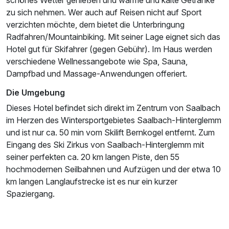
Familienzimmer
zu sich nehmen. Wer auch auf Reisen nicht auf Sport
verzichten möchte, dem bietet die Unterbringung
4 Erwachsene
Radfahren/Mountainbiking. Mit seiner Lage eignet sich das
Hotel gut für Skifahrer (gegen Gebühr). Im Haus werden
verschiedene Wellnessangebote wie Spa, Sauna,
Dampfbad und Massage-Anwendungen offeriert.
Die Umgebung
Dieses Hotel befindet sich direkt im Zentrum von Saalbach
im Herzen des Wintersportgebietes Saalbach-Hinterglemm
und ist nur ca. 50 min vom Skilift Bernkogel entfernt. Zum
Eingang des Ski Zirkus von Saalbach-Hinterglemm mit
seiner perfekten ca. 20 km langen Piste, den 55
hochmodernen Seilbahnen und Aufzügen und der etwa 10
Ausstattung
km langen Langlaufstrecke ist es nur ein kurzer
Spaziergang.
Für 7 Tage
593,00 €
p.P. ab