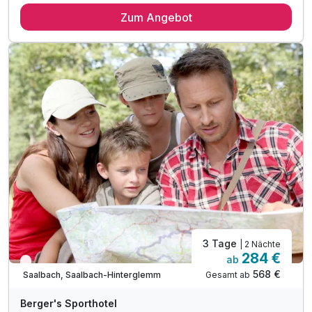
Zum Angebot
täglich Halbpension
tägliche Nutzung des großzügigen Wellnessbereichs inkl.
Sauna. Erlebnisdusche und Dampfbad
tägliche Nutzung des Badebereichs mit Liegen
Nutzung der Seilbahnen, Minigolfanlagen und weitere
Ermäßigungen im Rahmen der "JOKER CARD"
WLAN-Nutzung
3 Tage
| 2 Nächte
284 €
ab
Wieder frei ab September
568 €
Gesamt ab
Saalbach, Saalbach-Hinterglemm
Berger's Sporthotel