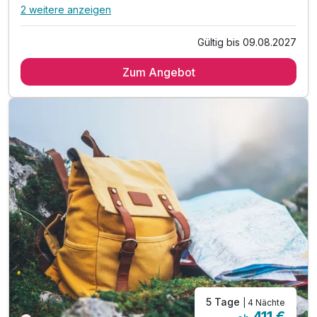
2 weitere anzeigen
Alle Inklusivleistungen
6 enthalten
Gültig bis 09.08.2027
4 Tage / 3 Übernachtungen
Zum Angebot
täglich Halbpension
tägliche Nutzung des großzügigen Wellnessbereichs inkl.
Sauna. Erlebnisdusche und Dampfbad
tägliche Nutzung des Badebereichs mit Liegen
Nutzung der Seilbahnen, Minigolfanlagen und weitere
Ermäßigungen im Rahmen der "JOKER CARD"
WLAN-Nutzung
5 Tage
| 4 Nächte
411 €