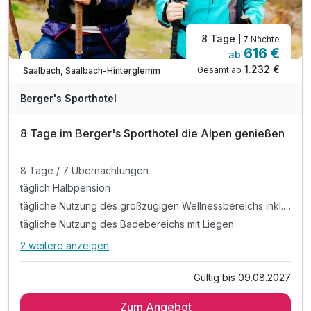
8 Tage
| 7 Nächte
616 €
ab
Teilweise ausgelastet
1.232 €
Gesamt ab
Saalbach, Saalbach-Hinterglemm
Berger's Sporthotel
8 Tage im Berger's Sporthotel die Alpen genießen
8 Tage / 7 Übernachtungen
täglich Halbpension
tägliche Nutzung des großzügigen Wellnessbereichs inkl. Sauna. Erlebnisdusche und Dampfbad
tägliche Nutzung des Badebereichs mit Liegen
2 weitere anzeigen
Alle Inklusivleistungen
6 enthalten
Gültig bis 09.08.2027
8 Tage / 7 Übernachtungen
Zum Angebot
täglich Halbpension