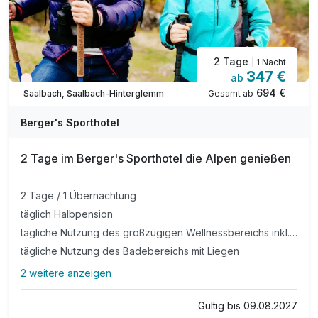
2 Tage
| 1 Nacht
347 €
ab
Wieder frei ab September
694 €
Gesamt ab
Saalbach, Saalbach-Hinterglemm
Berger's Sporthotel
2 Tage im Berger's Sporthotel die Alpen genießen
2 Tage / 1 Übernachtung
täglich Halbpension
tägliche Nutzung des großzügigen Wellnessbereichs inkl. Sauna. Erlebnisdusche und Dampfbad
tägliche Nutzung des Badebereichs mit Liegen
2 weitere anzeigen
Alle Inklusivleistungen
6 enthalten
Gültig bis 09.08.2027
2 Tage / 1 Übernachtung