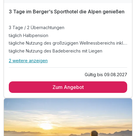
3 Tage im Berger's Sporthotel die Alpen genießen
3 Tage / 2 Übernachtungen
täglich Halbpension
tägliche Nutzung des großzügigen Wellnessbereichs inkl. Sauna. Erlebnisdusche und Dampfbad
tägliche Nutzung des Badebereichs mit Liegen
2 weitere anzeigen
Alle Inklusivleistungen
6 enthalten
Gültig bis 09.08.2027
3 Tage / 2 Übernachtungen
Zum Angebot
täglich Halbpension
tägliche Nutzung des großzügigen Wellnessbereichs inkl.
Sauna. Erlebnisdusche und Dampfbad
tägliche Nutzung des Badebereichs mit Liegen
Nutzung der Seilbahnen, Minigolfanlagen und weitere
Ermäßigungen im Rahmen der "JOKER CARD"
WLAN-Nutzung