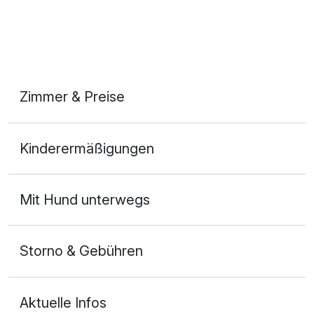
Zimmer & Preise
Appartment STANDARD
Kinderermäßigungen
4 Erwachsene
Mit Hund unterwegs
Storno & Gebühren
Aktuelle Infos