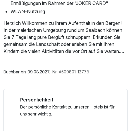
Ermäßigungen im Rahmen der "JOKER CARD"
WLAN-Nutzung
Herzlich Willkommen zu Ihrem Aufenthalt in den Bergen!
In der malerischen Umgebung rund um Saalbach können
Sie 7 Tage lang pure Bergluft schnuppern. Erkunden Sie
gemeinsam die Landschaft oder erleben Sie mit Ihren
Kindern die vielen Aktivitäten die vor Ort auf Sie warten.
Genuss wird hier groß geschrieben: Lassen Sie sich vom
Halbpension-Angebot verwöhnen.
Freuen Sie sich auf hervorragenden Service und eine
Buchbar bis 09.08.2027.
Nr: A500801-12778
entspannte Atmosphäre bei Ihrem unvergesslichen Urlaub
in den Bergen.
Kurzurlaub wünscht Ihnen einen tollen Aufenthalt im
Persönlichkeit
schönen Saalbach.
Der persönliche Kontakt zu unseren Hotels ist für
uns sehr wichtig.