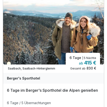
Nutzung der Seilbahnen, Minigolfanlagen und weitere
Ermäßigungen im Rahmen der "JOKER CARD"
WLAN-Nutzung
6 Tage
| 5 Nächte
415 €
ab
Teilweise ausgelastet
830 €
Gesamt ab
Saalbach, Saalbach-Hinterglemm
Berger's Sporthotel
6 Tage im Berger's Sporthotel die Alpen genießen
6 Tage / 5 Übernachtungen