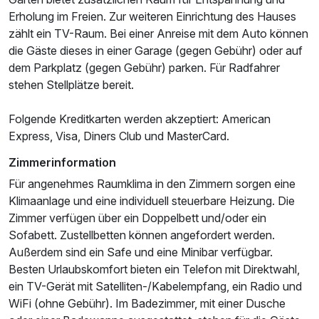
Erholung im Freien. Zur weiteren Einrichtung des Hauses
zählt ein TV-Raum. Bei einer Anreise mit dem Auto können
die Gäste dieses in einer Garage (gegen Gebühr) oder auf
dem Parkplatz (gegen Gebühr) parken. Für Radfahrer
stehen Stellplätze bereit.
Folgende Kreditkarten werden akzeptiert: American
Express, Visa, Diners Club und MasterCard.
Ausstattung
Zimmerinformation
Für angenehmes Raumklima in den Zimmern sorgen eine
Für 7 Tage
519,00 €
p.P. ab
Klimaanlage und eine individuell steuerbare Heizung. Die
Zimmer verfügen über ein Doppelbett und/oder ein
Sofabett. Zustellbetten können angefordert werden.
Außerdem sind ein Safe und eine Minibar verfügbar.
Besten Urlaubskomfort bieten ein Telefon mit Direktwahl,
Einzelzimmer Standard
ein TV-Gerät mit Satelliten-/Kabelempfang, ein Radio und
WiFi (ohne Gebühr). Im Badezimmer, mit einer Dusche
1 Erwachsenen und 1 Kind