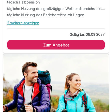
täglich Halbpension
tägliche Nutzung des großzügigen Wellnessbereichs inkl. Sauna. Erlebnisdusche und Dampfbad
tägliche Nutzung des Badebereichs mit Liegen
2 weitere anzeigen
Alle Inklusivleistungen
6 enthalten
Gültig bis 09.08.2027
6 Tage / 5 Übernachtungen
Zum Angebot
täglich Halbpension
tägliche Nutzung des großzügigen Wellnessbereichs inkl.
Sauna. Erlebnisdusche und Dampfbad
tägliche Nutzung des Badebereichs mit Liegen
Nutzung der Seilbahnen, Minigolfanlagen und weitere
Ermäßigungen im Rahmen der "JOKER CARD"
WLAN-Nutzung