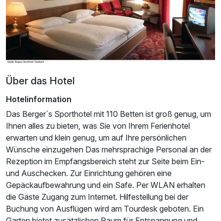
Ausstattung
Über das Hotel
Für 7 Tage
541,00 €
Hotelinformation
p.P. ab
Das Berger´s Sporthotel mit 110 Betten ist groß genug, um
Ihnen alles zu bieten, was Sie von Ihrem Ferienhotel
erwarten und klein genug, um auf Ihre persönlichen
Wünsche einzugehen Das mehrsprachige Personal an der
Rezeption im Empfangsbereich steht zur Seite beim Ein-
Dreibettzimmer COMFORT
und Auschecken. Zur Einrichtung gehören eine
3 Erwachsene
Gepäckaufbewahrung und ein Safe. Per WLAN erhalten
die Gäste Zugang zum Internet. Hilfestellung bei der
Buchung von Ausflügen wird am Tourdesk geboten. Ein
Garten bietet zusätzlichen Raum für Entspannung und