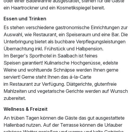
oder einer Badewanne ausgestattet, stehen für die Gäste
ein Haartrockner und ein Kosmetikspiegel bereit.
Essen und Trinken
Es stehen verschiedene gastronomische Einrichtungen zur
Auswahl, wie Restaurant, ein Speiseraum und eine Bar. Die
Unterbringung bietet als buchbare Verpflegungsleistungen
Übernachtung inkl. Frühstück und Halbpension.
Im Berger's Sporthotel in Saalbach ist feines
Speisen garantiert! Kulinarische Hochgenüsse, edelste
Weine und wohltuende Schnäpse werden Ihnen gerne
serviert! Gerne steht Ihnen das á-la-Carte
Ausstattung
im Restaurant zur Verfügung. Diätgerichte, glutenfreie
Mahlzeiten und vegetarische Gerichte werden auf Wunsch
zubereitet.
Für 7 Tage
652,00 €
p.P. ab
Wellness & Freizeit
An trüben Tagen können die Gäste das gut ausgestattete
Hallenbad nutzen. Auf der Terrasse können die Urlauber
schönes Wetter genießen und warme und kalte Getränke