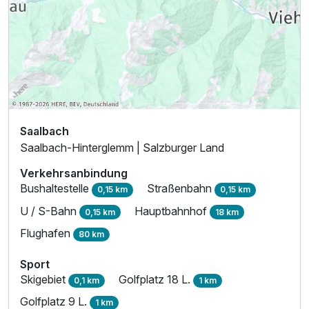
Saalbach
Saalbach-Hinterglemm | Salzburger Land
Verkehrsanbindung
Bushaltestelle
Straßenbahn
0,15 km
0,15 km
U / S-Bahn
Hauptbahnhof
0,15 km
18 km
Flughafen
80 km
Sport
Skigebiet
Golfplatz 18 L.
0,1 km
1 km
Golfplatz 9 L.
1 km