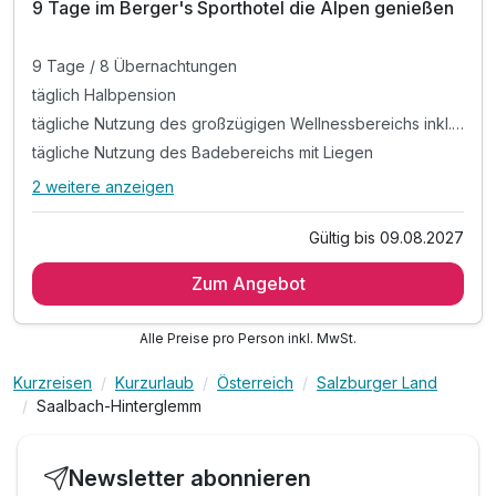
9 Tage im Berger's Sporthotel die Alpen genießen
9 Tage / 8 Übernachtungen
täglich Halbpension
tägliche Nutzung des großzügigen Wellnessbereichs inkl. Sauna. Erlebnisdusche und Dampfbad
tägliche Nutzung des Badebereichs mit Liegen
2 weitere anzeigen
Alle Inklusivleistungen
6 enthalten
Gültig bis 09.08.2027
9 Tage / 8 Übernachtungen
Zum Angebot
täglich Halbpension
tägliche Nutzung des großzügigen Wellnessbereichs inkl.
Sauna. Erlebnisdusche und Dampfbad
Alle Preise pro Person inkl. MwSt.
tägliche Nutzung des Badebereichs mit Liegen
Kurzreisen
Kurzurlaub
Österreich
Salzburger Land
Nutzung der Seilbahnen, Minigolfanlagen und weitere
Saalbach-Hinterglemm
Ermäßigungen im Rahmen der "JOKER CARD"
WLAN-Nutzung
Newsletter abonnieren