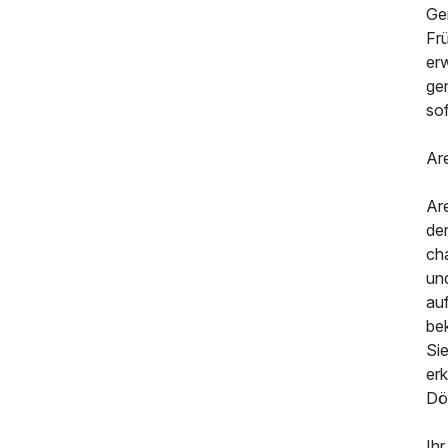
Ge
Fr
erw
ge
sof
492,50 €
p.P. ab
Ar
Are
de
ch
un
auf
be
Si
er
Dö
Ih