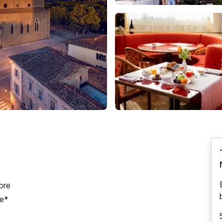
ore
de*