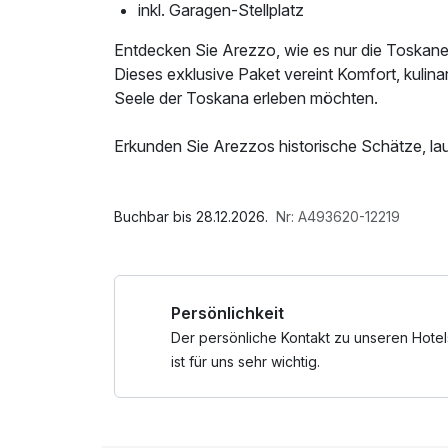
inkl. Garagen-Stellplatz
Entdecken Sie Arezzo, wie es nur die Toskane
Dieses exklusive Paket vereint Komfort, kulinar
Seele der Toskana erleben möchten.
Erkunden Sie Arezzos historische Schätze, la
Touristenpfade und genießen Sie ein tradition
Atmosphäre.
Im Angebot enthalten
Parkplatz, W-LAN Nutzung / Internetnutzung,
Buchbar bis 28.12.2026.
Nr: A493620-12219
Ihr Aufenthalt beinhaltet:
- Einen 2,5-stündigen geführten Rundgang durc
- Abendessen für 2 Personen im Hotelrestaur
Persönlichkeit
- Parken in der Tiefgarage
- Kostenlose Getränke aus der Minibar im Zimm
Der persönliche Kontakt zu unseren Hotel
ist für uns sehr wichtig.
Perfekt für Kulturbegeisterte, Paare und alle,
*Bei der Buchung müssen Sie Datum und Uhrzei