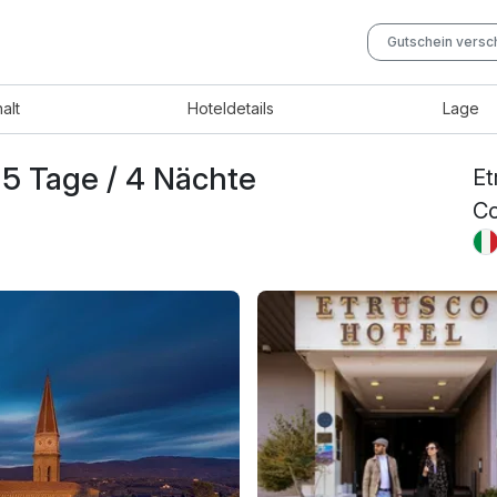
Gutschein vers
halt
Hotel
details
Lage
 5 Tage / 4 Nächte
Et
Co