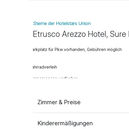
**Getränke nicht inbegriffen
Sterne der Hotelstars Union
Etrusco Arezzo Hotel, Sure
Parkplatz für Pkw vorhanden, Gebühren möglich
Fahrradverleih
Zimmerservice verfügbar
Zimmer & Preise
Doppelzimmer Komfort
Kinderermäßigungen
2 Erwachsene