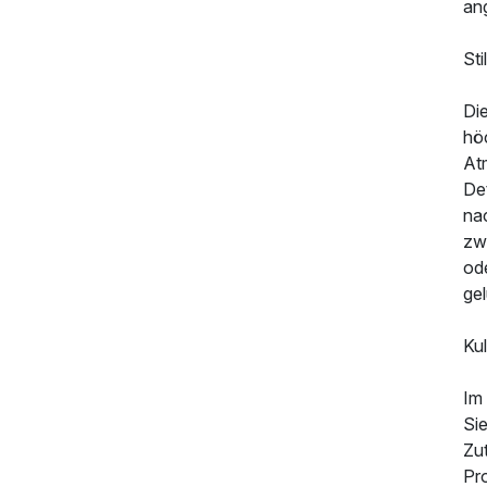
an
St
Di
hö
At
Det
na
zw
od
ge
Ku
Im
Si
Zu
Pr