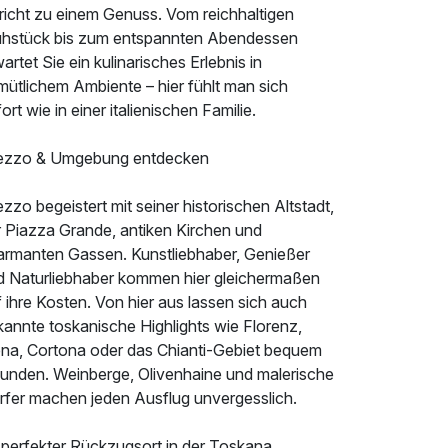
richt zu einem Genuss. Vom reichhaltigen
ühstück bis zum entspannten Abendessen
artet Sie ein kulinarisches Erlebnis in
mütlichem Ambiente – hier fühlt man sich
ort wie in einer italienischen Familie.
ezzo & Umgebung entdecken
zzo begeistert mit seiner historischen Altstadt,
r Piazza Grande, antiken Kirchen und
armanten Gassen. Kunstliebhaber, Genießer
d Naturliebhaber kommen hier gleichermaßen
 ihre Kosten. Von hier aus lassen sich auch
kannte toskanische Highlights wie Florenz,
ena, Cortona oder das Chianti-Gebiet bequem
kunden. Weinberge, Olivenhaine und malerische
rfer machen jeden Ausflug unvergesslich.
r perfekter Rückzugsort in der Toskana