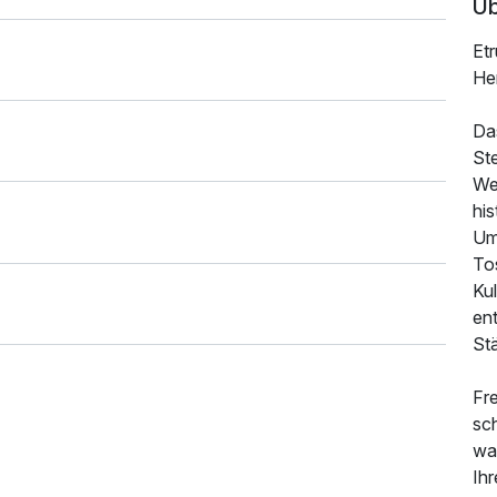
Üb
Et
He
Da
Ste
We
hi
Um
To
Kul
en
Stä
Fre
sc
wa
Ih