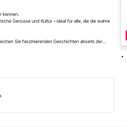
r kennen.
ische Genüsse und Kultur – ideal für alle, die die wahre
uschen Sie faszinierenden Geschichten abseits der
elles toskanisches Abendessen in einladender
 Tageszeitung
h die Altstadt*
ant**
er.
s
 die Arezzo intensiv und exklusiv kennenlernen möchten.
t für die Führung bestätigen.