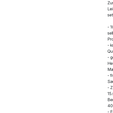
Zus
Le
se
- 1
se
Pr
- k
Qu
- 
He
Mat
- f
Sa
- 
15
Be
40
- 