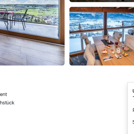
ent
ühstück