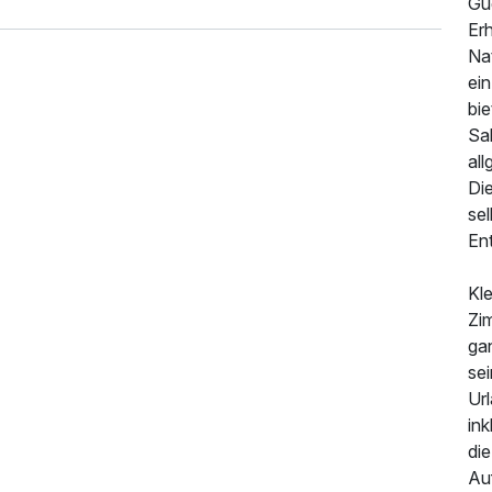
Gug
Er
Na
ein
bi
Sal
al
Di
sel
En
Kle
Zi
ga
sei
Ur
ink
die
Au