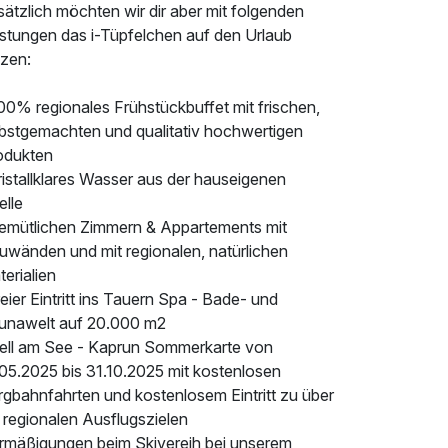
ätzlich möchten wir dir aber mit folgenden
istungen das i-Tüpfelchen auf den Urlaub
tzen:
00% regionales Frühstückbuffet mit frischen,
lbstgemachten und qualitativ hochwertigen
odukten
ristallklares Wasser aus der hauseigenen
elle
gemütlichen Zimmern & Appartements mit
uwänden und mit regionalen, natürlichen
erialien
reier Eintritt ins Tauern Spa - Bade- und
unawelt auf 20.000 m2
Zell am See - Kaprun Sommerkarte von
.05.2025 bis 31.10.2025 mit kostenlosen
rgbahnfahrten und kostenlosem Eintritt zu über
 regionalen Ausflugszielen
Ermäßigungen beim Skivereih bei unserem