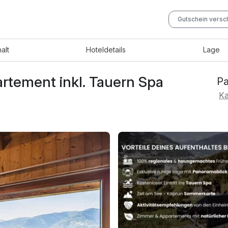
Gutschein vers
halt
Hotel
details
Lage
rtement inkl. Tauern Spa
Pa
e
Ka