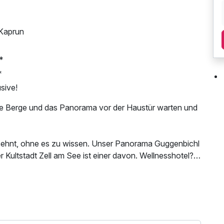
 Kaprun
*
*
sive!
die Berge und das Panorama vor der Haustür warten und
h sehnt, ohne es zu wissen. Unser Panorama Guggenbichl
Kultstadt Zell am See ist einer davon. Wellnesshotel?
ir in keine Schublade. Genau deshalb kreier, oder wie
eigene und füllen sie mit antiken Schätzen und jeder
nes Abschiedsgeschenk, W-LAN Nutzung /
 Nahverkehr