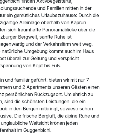
genbichl finden Aktivbegeisterte,
holungssuchende und Familien mitten in der
tur ein gemütliches Urlaubszuhause: Durch die
zigartige Alleinlage oberhalb von Kaprun
eten sich traumhafte Panoramablicke über die
zburger Bergwelt, sanfte Ruhe ist
lgegenwärtig und der Verkehrslärm weit weg.
e natürliche Umgebung kommt auch im Haus
bst überall zur Geltung und verspricht
tspannung von Kopf bis Fuß.
in und familiär geführt, bieten wir mit nur 7
mmern und 2 Apartments unseren Gästen einen
nz persönlichen Rückzugsort. Um ehrlich zu
n, sind die schönsten Leistungen, die ein
laub in den Bergen mitbringt, sowieso schon
lusive. Die frische Bergluft, die alpine Ruhe und
 unglaubliche Weitsicht krönen jeden
fenthalt im Guggenbichl.