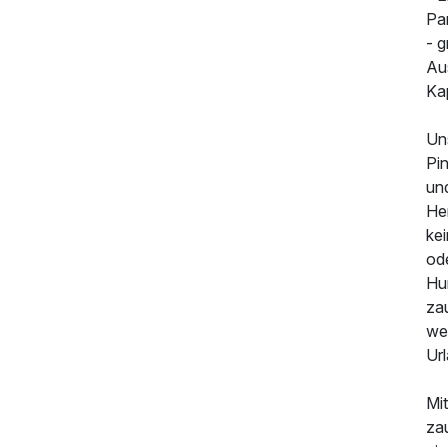
Pa
- 
Au
Ka
Uns
Pin
und
Her
kei
od
Hun
378,66 €
p.P. ab
za
we
Ur
Mit
za