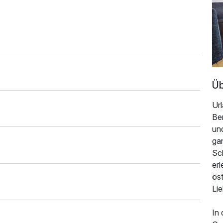
rasse mit Blick über den Dächern von Kaprun
ts mit Heuwänden (auch für Allergiker) und mit
eigenen Quelle
 unserem Partnersportshop
ung im Appartement fallen vor Ort noch eine
Üb
Url
Be
und
ga
Sc
erl
öst
Li
In