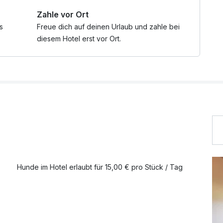
Zahle vor Ort
n Spa Therme - Wasser- und Sauna-Welt auf 20.000 m2 an
s
Freue dich auf deinen Urlaub und zahle bei
diesem Hotel erst vor Ort.
 von 15.05. bis 31.10.:
hängig von Wetter &
m
Hunde im Hotel erlaubt für 15,00 € pro Stück / Tag
it frischen, selbstgemachten und qualitativ