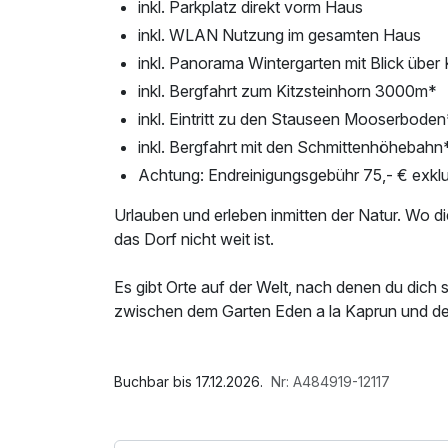
inkl. Parkplatz direkt vorm Haus
inkl. WLAN Nutzung im gesamten Haus
inkl. Panorama Wintergarten mit Blick über
inkl. Bergfahrt zum Kitzsteinhorn 3000m*
inkl. Eintritt zu den Stauseen Mooserboden
inkl. Bergfahrt mit den Schmittenhöhebahn
Achtung: Endreinigungsgebühr 75,- € exklu
Urlauben und erleben inmitten der Natur. Wo 
das Dorf nicht weit ist.
Es gibt Orte auf der Welt, nach denen du dic
zwischen dem Garten Eden a la Kaprun und der 
Luxusurlaub? Yoga Retreat? Irgendwie passen w
wir Pinzgauer sagen, „schuastan“ wir uns eine 
Im Angebot enthalten
Menge Glücksmomenten.
1 Flasche Mineralwasser, Parkplatz, 1 x klei
Buchbar bis 17.12.2026.
Nr: A484919-12117
Internetnutzung, kostenfreie Nutzung öffentl.
Wir, Claudia und Toni, freuen uns auf dich.