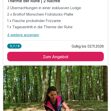
Therme der Ruhe | 2 Nächte
2 Übernachtungen in einer exklusiven Lodge
2 x Brothof Monschein Frühstücks-Platte
1 x Flasche prickelnder Frizzante
1 x Tageseintritt in die Therme der Ruhe
4 weitere anzeigen
Alle Inklusivleistungen
8 enthalten
Gültig bis 02.11.2026
5,7 / 6
2 Übernachtungen in einer exklusiven Lodge
Zum Angebot
2 x Brothof Monschein Frühstücks-Platte
1 x Flasche prickelnder Frizzante
1 x Tageseintritt in die Therme der Ruhe
inkl. GenussCard mit über 280 Ausflugszielen*
inkl. voll ausgestattete Küchenzeile
inkl. Nespresso Kaffeemaschine
inkl. Parkplatz & W-LAN Nutzung