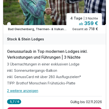
4 Tage
| 3 Nächte
359 €
ab
Nur noch bis Oktober
718 €
Gesamt ab
Bad Gleichenberg, Thermen- & Vulkanland Steiermark
Stock & Stein Lodges
Genussurlaub in Top modernen Lodges inkl.
Verkostungen und Führungen | 3 Nächte
3 Übernachtungen in einer exklusiven Lodge
inkl. Sonnenuntergangs-Balkon
inkl. GenussCard mit über 280 Ausflugszielen*
TIPP: Brothof Monschein Frühstücks-Platte
2 weitere anzeigen
Alle Inklusivleistungen
6 enthalten
Gültig bis 02.11.2026
5,7 / 6
3 Übernachtungen in einer exklusiven Lodge