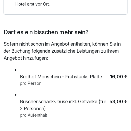
° Doppelbett (1,80 x 2 m) mit komfortabler, für Allergiker
Hotel erst vor Ort.
geeigneter Matratze
° Bettwäsche, Badetücher, Handtücher, Kuscheldecke
° Voll ausgestattete Küchenzeile mit Backofen, E-Herd (2
Darf es ein bisschen mehr sein?
Ceranfelder), Kühlschrank, Gefrierfach, Geschirrspüler,
Dunstabzug, Nespresso Kaffeemaschine, Wasserkocher,
Sofern nicht schon im Angebot enthalten, können Sie in
Eierkocher, Geschirr, Geschirrtücher
der Buchung folgende zusätzliche Leistungen zu ihrem
° Wohnbereich mit ausziehbarem Sofa, Lesesessel,
Angebot hinzufügen:
Esstisch
° TV, Schminktisch, Föhn, Kofferablage
° Rahmenlose Fenster mit Insektenschutz und
Brothof Monschein - Frühstücks Platte
16,00 €
Außenjalousien
pro Person
° WLAN
° Klimaanlage
Buschenschank-Jause inkl. Getränke (für
53,00 €
° Bodenheizung
2 Personen)
pro Aufenthalt
______________________________________________________________
Entdecke mit der GenussCard* die Region: Freier Eintritt zu