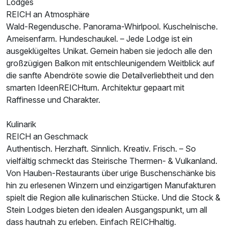
Lodges
REICH an Atmosphäre
Wald-Regendusche. Panorama-Whirlpool. Kuschelnische.
Ausstattung
Ameisenfarm. Hundeschaukel. – Jede Lodge ist ein
ausgeklügeltes Unikat. Gemein haben sie jedoch alle den
großzügigen Balkon mit entschleunigendem Weitblick auf
Für 3 Tage
239,00 €
p.P. ab
die sanfte Abendröte sowie die Detailverliebtheit und den
smarten IdeenREICHtum. Architektur gepaart mit
Raffinesse und Charakter.
Kulinarik
REICH an Geschmack
Authentisch. Herzhaft. Sinnlich. Kreativ. Frisch. – So
vielfältig schmeckt das Steirische Thermen- & Vulkanland.
Von Hauben-Restaurants über urige Buschenschänke bis
hin zu erlesenen Winzern und einzigartigen Manufakturen
spielt die Region alle kulinarischen Stücke. Und die Stock &
Stein Lodges bieten den idealen Ausgangspunkt, um all
dass hautnah zu erleben. Einfach REICHhaltig.