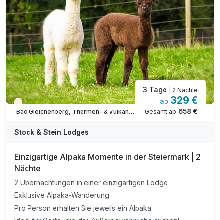
+ Butlerservice
inkl. GenussCard mit über 280 Ausflugszielen*
TIPP: Brothof Monschein Frühstücks-Platte
TIPP: Geschwister Rauch vulgo Steira Wirt
TIPP: Einfach FiTZ in der Delikaterie
3 Tage
| 2 Nächte
329 €
ab
Nur noch Restplätze
658 €
Gesamt ab
Bad Gleichenberg, Thermen- & Vulkanland Steiermark
Stock & Stein Lodges
Einzigartige Alpaka Momente in der Steiermark | 2
Nächte
2 Übernachtungen in einer einzigartigen Lodge
Exklusive Alpaka-Wanderung
Pro Person erhalten Sie jeweils ein Alpaka