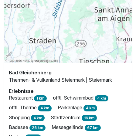
Bad Gleichenberg
Thermen- & Vulkanland Steiermark | Steiermark
Erlebnisse
Restaurant
öfftl. Schwimmbad
1 km
4 km
öfftl. Therme
Parkanlage
4 km
4 km
Shopping
Stadtzentrum
4 km
16 km
Badesee
Messegelände
26 km
67 km