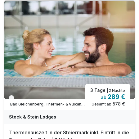
mit Balkon für Weitblick & Sonnenuntergänge
inkl. Wald-Regendusche im Bad
inkl. Wohnbereich mit Sofa, Lesesessel, Esstisch
TIPP: Brothof Monschein Frühstücks-Platte
TIPP: Saziani Stubn Straden
TIPP: Einfach FiTZ in der Delikaterie
3 Tage
| 2 Nächte
289 €
ab
Nur noch bis Oktober
578 €
Gesamt ab
Bad Gleichenberg, Thermen- & Vulkanland Steiermark
Stock & Stein Lodges
Thermenauszeit in der Steiermark inkl. Eintritt in die