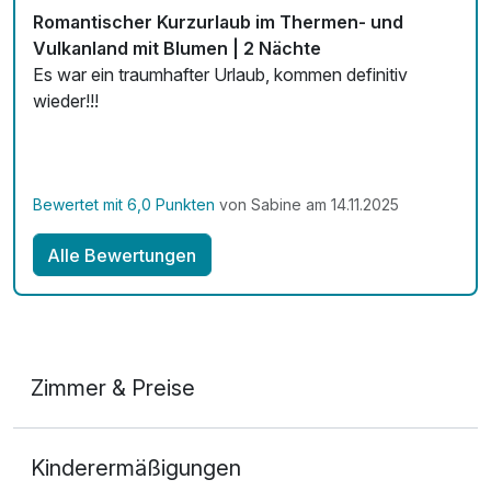
Romantischer Kurzurlaub im Thermen- und
Vulkanland mit Blumen | 2 Nächte
Es war ein traumhafter Urlaub, kommen definitiv
(C) Manuel Flor
wieder!!!
Bewertet mit 6,0 Punkten
von Sabine am 14.11.2025
Alle Bewertungen
Zimmer & Preise
Lodge-Suite
Kinderermäßigungen
2 Erwachsene und 1 Kind