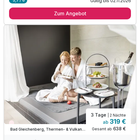
Gültig bis 02.11.2026
5,7 / 6
2 Übernachtungen in einer exklusiven Lodge
Zum Angebot
Bewusstes Verweilen im Wald für dein Wohlbefinden
exklusives Waldbaden mit Danja Gruber
inkl. GenussCard mit über 280 Ausflugszielen*
*Weinverkostung am Weinhof Wurzinger od. Ulrich
*Gölles Manufaktur für Edlen Brand & Feinen Essig
*Berghofer Mühle
TIPP: Brothof Monschein Frühstücks-Platte
TIPP: Einfach FiTZ in der Delikaterie
TIPP: Das LiebEck
3 Tage
| 2 Nächte
319 €
ab
Nur noch Restplätze
638 €
Gesamt ab
Bad Gleichenberg, Thermen- & Vulkanland Steiermark