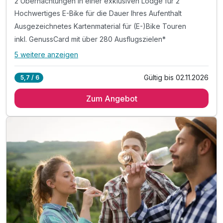
2 Übernachtungen in einer exklusiven Lodge für 2
Hochwertiges E-Bike für die Dauer Ihres Aufenthalt
Ausgezeichnetes Kartenmaterial für (E-)Bike Touren
inkl. GenussCard mit über 280 Ausflugszielen*
5 weitere anzeigen
Alle Inklusivleistungen
9 enthalten
Gültig bis 02.11.2026
5,7 / 6
2 Übernachtungen in einer exklusiven Lodge für 2
Zum Angebot
Hochwertiges E-Bike für die Dauer Ihres Aufenthalt
Ausgezeichnetes Kartenmaterial für (E-)Bike Touren
inkl. GenussCard mit über 280 Ausflugszielen*
*Weinverkostung in Weinhof Ulrich od. Wurzinger
*Führung und Verkostung- Vulcano Schinkenwelt
TIPP: Geschwister Rauch vulgo Steira Wirt
TIPP: Brothof Monschein Frühstücks-Platte
TIPP: Weinhof Scharl