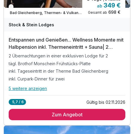
349 €
ab
Nur noch bis Oktober
698 €
Gesamt ab
Bad Gleichenberg, Thermen- & Vulkanland Steiermark
Stock & Stein Lodges
Entspannen und Genießen... Wellness Momente mit
Halbpension inkl. Thermeneintritt + Sauna| 2
Nächte
2 Übernachtungen in einer exklusiven Lodge für 2
tägl. Brothof Monschein Frühstücks-Platte
inkl. Tageseintritt in der Therme Bad Gleichenberg
inkl. Curpark-Dinner für zwei
5 weitere anzeigen
Alle Inklusivleistungen
9 enthalten
Gültig bis 02.11.2026
5,7 / 6
2 Übernachtungen in einer exklusiven Lodge für 2
Zum Angebot
tägl. Brothof Monschein Frühstücks-Platte
inkl. Tageseintritt in der Therme Bad Gleichenberg
inkl. Curpark-Dinner für zwei