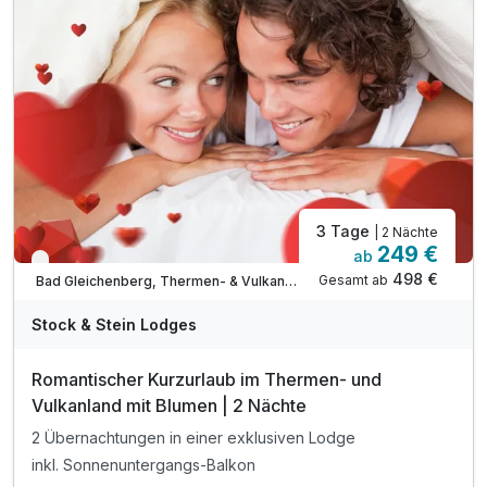
TIPP: Saziani Stubn Straden
TIPP: Therme der Ruhe Bad Gleichenberg
3 Tage
| 2 Nächte
249 €
ab
Nur noch bis Oktober
498 €
Gesamt ab
Bad Gleichenberg, Thermen- & Vulkanland Steiermark
Stock & Stein Lodges
Romantischer Kurzurlaub im Thermen- und
Vulkanland mit Blumen | 2 Nächte
2 Übernachtungen in einer exklusiven Lodge
inkl. Sonnenuntergangs-Balkon