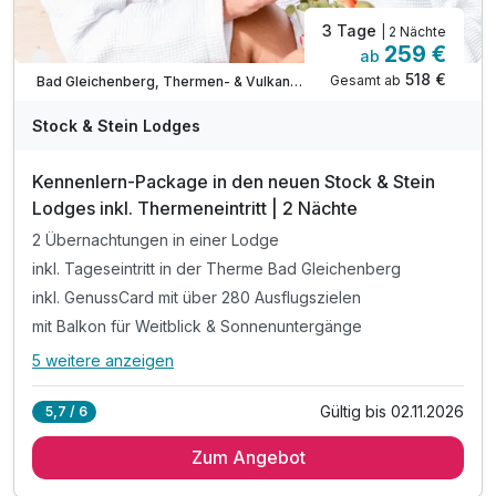
3 Tage
| 2 Nächte
259 €
ab
Nur noch bis Oktober
518 €
Gesamt ab
Bad Gleichenberg, Thermen- & Vulkanland Steiermark
Stock & Stein Lodges
Kennenlern-Package in den neuen Stock & Stein
Lodges inkl. Thermeneintritt | 2 Nächte
2 Übernachtungen in einer Lodge
inkl. Tageseintritt in der Therme Bad Gleichenberg
inkl. GenussCard mit über 280 Ausflugszielen
mit Balkon für Weitblick & Sonnenuntergänge
5 weitere anzeigen
Alle Inklusivleistungen
9 enthalten
Gültig bis 02.11.2026
5,7 / 6
2 Übernachtungen in einer Lodge
Zum Angebot
inkl. Tageseintritt in der Therme Bad Gleichenberg
inkl. GenussCard mit über 280 Ausflugszielen