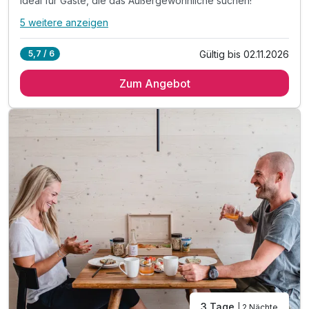
Ideal für Gäste, die das Außergewöhnliche suchen!
5 weitere anzeigen
Alle Inklusivleistungen
9 enthalten
Gültig bis 02.11.2026
5,7 / 6
2 Übernachtungen in einer einzigartigen Lodge
Zum Angebot
Exklusive Alpaka-Wanderung
Pro Person erhalten Sie jeweils ein Alpaka
Ideal für Gäste, die das Außergewöhnliche suchen!
inkl. GenussCard mit über 280 Ausflugszielen*
inkl. Parkplatz & W-LAN Nutzung
TIPP: Brothof Monschein Frühstücks-Platte
TIPP: Maitz-Kaffeerösterei
TIPP: LOUNGE 81
3 Tage
| 2 Nächte