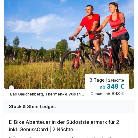
inkl. Buschenschank-Jause & Getränken- Anreisetag
inkl. GenussCard mit über 280 Ausflugszielen
kostenfreier Parkplatz & W-LAN Nutzung
TIPP: Einfach FiTZ in der Delikaterie
TIPP: Maitz Kaffeerösterei
3 Tage
| 2 Nächte
349 €
ab
Nur noch Restplätze
698 €
Gesamt ab
Bad Gleichenberg, Thermen- & Vulkanland Steiermark
Stock & Stein Lodges
E-Bike Abenteuer in der Südoststeiermark für 2
inkl. GenussCard | 2 Nächte