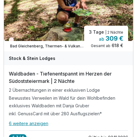
3 Tage
| 2 Nächte
309 €
ab
Nur noch Restplätze
618 €
Gesamt ab
Bad Gleichenberg, Thermen- & Vulkanland Steiermark
Stock & Stein Lodges
Waldbaden - Tiefenentspannt im Herzen der
Südoststeiermark | 2 Nächte
2 Übernachtungen in einer exklusiven Lodge
Bewusstes Verweilen im Wald für dein Wohlbefinden
exklusives Waldbaden mit Danja Gruber
inkl. GenussCard mit über 280 Ausflugszielen*
6 weitere anzeigen
Alle Inklusivleistungen
10 enthalten