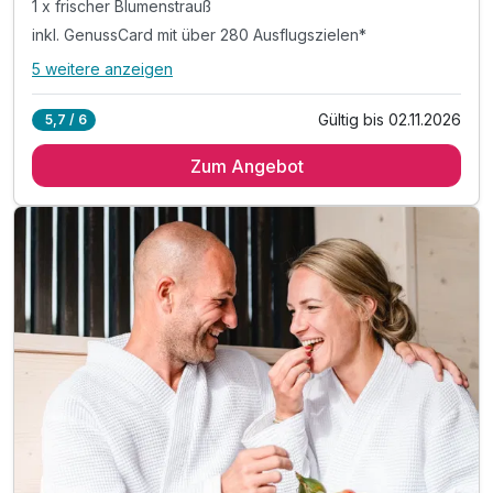
1 x frischer Blumenstrauß
inkl. GenussCard mit über 280 Ausflugszielen*
5 weitere anzeigen
Alle Inklusivleistungen
9 enthalten
Gültig bis 02.11.2026
5,7 / 6
2 Übernachtungen in einer exklusiven Lodge
Zum Angebot
inkl. Sonnenuntergangs-Balkon
1 x frischer Blumenstrauß
inkl. GenussCard mit über 280 Ausflugszielen*
TIPP: Stock & Stein Wanderweg
TIPP: Brothof Monschein Frühstücks-Platte
TIPP: Einfach FiTZ in der Delikaterie
TIPP: LiebEck
TIPP: Therme der Ruhe Bad Gleichenberg