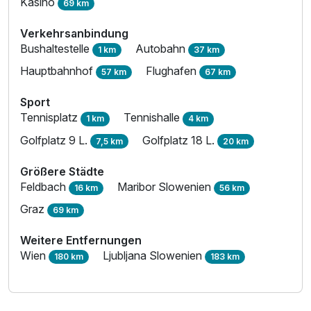
Kasino
69 km
Verkehrsanbindung
Bushaltestelle
Autobahn
1 km
37 km
Hauptbahnhof
Flughafen
57 km
67 km
Sport
Tennisplatz
Tennishalle
1 km
4 km
Golfplatz 9 L.
Golfplatz 18 L.
7,5 km
20 km
Größere Städte
Feldbach
Maribor Slowenien
16 km
56 km
Graz
69 km
Weitere Entfernungen
Wien
Ljubljana Slowenien
180 km
183 km