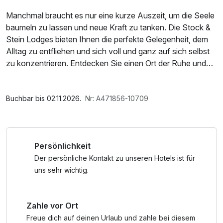
Manchmal braucht es nur eine kurze Auszeit, um die Seele
baumeln zu lassen und neue Kraft zu tanken. Die Stock &
Stein Lodges bieten Ihnen die perfekte Gelegenheit, dem
Alltag zu entfliehen und sich voll und ganz auf sich selbst
zu konzentrieren. Entdecken Sie einen Ort der Ruhe und
Gelassenheit, umgeben von Natur und wohltuender Stille.
Lassen Sie den Stress hinter sich und genießen Sie
Im Angebot enthalten
Momente voller Entspannung, Harmonie und innerem
Parkplatz, W-LAN Nutzung / Internetnutzung,
Buchbar bis 02.11.2026.
Nr: A471856-10709
Frieden – Ihr persönlicher Kurzurlaub für die Seele.
Tageszeitung
Persönlichkeit
Lodges
° 45 m² Wohnfläche
Der persönliche Kontakt zu unseren Hotels ist für
° 14 m² Balkon mit Weitblick und traumhaften
uns sehr wichtig.
Sonnenuntergängen
° je nach Lodge Multifunktionsboard, Liegebank oder
Zahle vor Ort
Lese-/Kuschelei
° Wald-Regendusche
Freue dich auf deinen Urlaub und zahle bei diesem