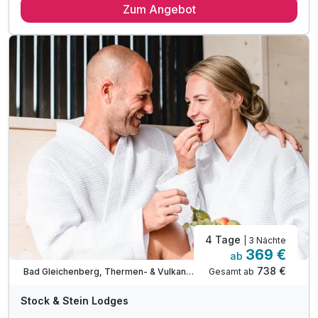
Zum Angebot
inkl. Sonnenuntergangs-Balkon
inkl. GenussCard mit über 280 Ausflugszielen*
TIPP: Brothof Monschein Frühstücks-Platte
TIPP: Saziani Stubn Straden
TIPP: Therme der Ruhe Bad Gleichenberg
4 Tage
| 3 Nächte
369 €
ab
Nur noch bis Oktober
738 €
Gesamt ab
Bad Gleichenberg, Thermen- & Vulkanland Steiermark
Stock & Stein Lodges