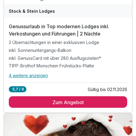
Stock & Stein Lodges
Genussurlaub in Top modernen Lodges inkl.
Verkostungen und Führungen | 2 Nächte
2 Übernachtungen in einer exklusiven Lodge
inkl. Sonnenuntergangs-Balkon
inkl. GenussCard mit über 280 Ausflugszielen*
TIPP: Brothof Monschein Frühstücks-Platte
4 weitere anzeigen
Alle Inklusivleistungen
8 enthalten
Gültig bis 02.11.2026
5,7 / 6
2 Übernachtungen in einer exklusiven Lodge
Zum Angebot
inkl. Sonnenuntergangs-Balkon
inkl. GenussCard mit über 280 Ausflugszielen*
TIPP: Brothof Monschein Frühstücks-Platte
TIPP: Therme Bad Gleichenberg
TIPP: Brothof Monschein Frühstücks-Platte