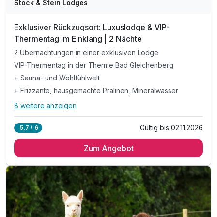
Stock & Stein Lodges
Exklusiver Rückzugsort: Luxuslodge & VIP-
Thermentag im Einklang | 2 Nächte
2 Übernachtungen in einer exklusiven Lodge
VIP-Thermentag in der Therme Bad Gleichenberg
+ Sauna- und Wohlfühlwelt
+ Frizzante, hausgemachte Pralinen, Mineralwasser
8 weitere anzeigen
Alle Inklusivleistungen
12 enthalten
Gültig bis 02.11.2026
5,7 / 6
2 Übernachtungen in einer exklusiven Lodge
Zum Angebot
VIP-Thermentag in der Therme Bad Gleichenberg
+ Sauna- und Wohlfühlwelt
+ Frizzante, hausgemachte Pralinen, Mineralwasser
+ Kulinarik-Teller mit verschiedenen Spezialitäten
+ Reservierte Kuschelliege mit Kuscheldecke
+ Gepackte Badetasche und herzige Überraschung