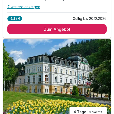
7 weitere anzeigen
Alle Inklusivleistungen
11 enthalten
Gültig bis 20.12.2026
5,2 / 6
3 Übernachtungen
Zum Angebot
3 x reichhaltiges Frühstück vom Buffet
3 x Abendessen vom Buffet
1 x klassische Ganzkörpermassage
2 x Mineralbad mit natürlichem CO2
1 x natürliches trockenes Kolendioxodbad
inkl. Trinkkur im Hotel
inkl. Ensana Marienbad Vorteilskarte
inkl. Eintritt römische Bädern im Nove Lazne
inkl. Nutzung Fitness
inkl. Eintritt Aqua Wellness Zentrum Resort Hvezda
4 Tage
| 3 Nächte