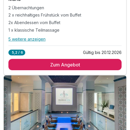
2 Übernachtungen
2 x reichhaltiges Frühstück vom Buffet
2x Abendessen vom Buffet
1 x klassische Teilmassage
5 weitere anzeigen
Alle Inklusivleistungen
9 enthalten
Gültig bis 20.12.2026
5,2 / 6
2 Übernachtungen
Zum Angebot
2 x reichhaltiges Frühstück vom Buffet
2x Abendessen vom Buffet
1 x klassische Teilmassage
1 x Mineralbad mit natürlichem CO2
1 x Paraffinbehandlung für Hände
inkl. Nutzung Pool und Sauna
inkl. Ensana Marienbad Vorteilskarte
inkl. Nutzung WLAN