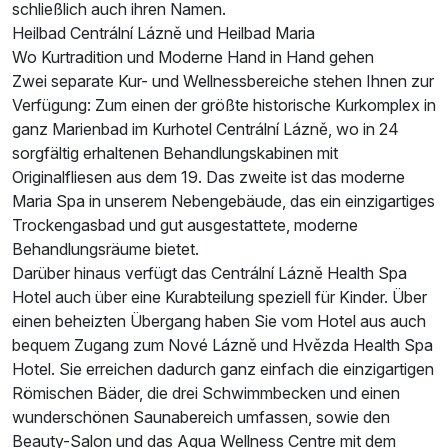
schließlich auch ihren Namen.
Heilbad Centrální Lázně und Heilbad Maria
Wo Kurtradition und Moderne Hand in Hand gehen
Zwei separate Kur- und Wellnessbereiche stehen Ihnen zur
Verfügung: Zum einen der größte historische Kurkomplex in
ganz Marienbad im Kurhotel Centrální Lázně, wo in 24
sorgfältig erhaltenen Behandlungskabinen mit
Originalfliesen aus dem 19. Das zweite ist das moderne
Maria Spa in unserem Nebengebäude, das ein einzigartiges
Trockengasbad und gut ausgestattete, moderne
Ausstattung
Behandlungsräume bietet.
Darüber hinaus verfügt das Centrální Lázně Health Spa
Hotel auch über eine Kurabteilung speziell für Kinder. Über
Für 4 Tage
396,00 €
p.P. ab
einen beheizten Übergang haben Sie vom Hotel aus auch
bequem Zugang zum Nové Lázně und Hvězda Health Spa
Hotel. Sie erreichen dadurch ganz einfach die einzigartigen
Römischen Bäder, die drei Schwimmbecken und einen
wunderschönen Saunabereich umfassen, sowie den
Doppelzimmer Superior B
Beauty-Salon und das Aqua Wellness Centre mit dem