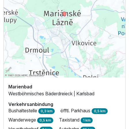
Marienbad
Westböhmisches Bäderdreieck | Karlsbad
Verkehrsanbindung
Bushaltestelle
öfftl. Parkhaus
0,3 km
0,5 km
Wanderwege
Taxistand
0,5 km
1 km