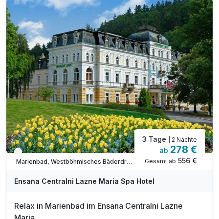
2 x Kuranwendungen
Eintritt ins Schwimmbad mit Whirlpool und Sauna
inkl. WLAN Nutzung im Hotel
3 Tage
| 2 Nächte
278 €
ab
Verfügbar bis Dezember
556 €
Gesamt ab
Marienbad, Westböhmisches Bäderdreieck
Ensana Centralni Lazne Maria Spa Hotel
Relax in Marienbad im Ensana Centralni Lazne
Maria