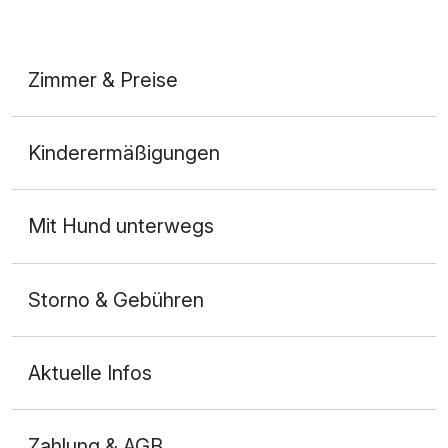
Zimmer & Preise
Doppelzimmer Superior A
Kinderermäßigungen
2 Erwachsene und 1 Kind
Mit Hund unterwegs
Storno & Gebühren
Aktuelle Infos
Zahlung & AGB