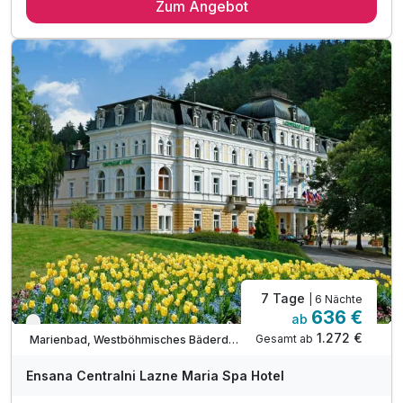
Zum Angebot
4 x reichhaltiges Frühstück vom Buffet
4x Abendessen vom Buffet
1 x klassische Teilmassage
1 x Mineralbad mit natürlichem CO2
1 x Paraffinbehandlung für Hände
inkl. Nutzung Pool und Sauna
inkl. Ensana Marienbad Vorteilskarte
inkl. Nutzung WLAN
7 Tage
| 6 Nächte
636 €
ab
Verfügbar bis Dezember
1.272 €
Gesamt ab
Marienbad, Westböhmisches Bäderdreieck
Ensana Centralni Lazne Maria Spa Hotel