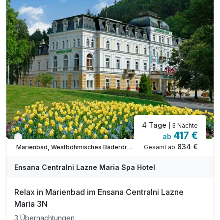
2 x Sauerstofftherapie
2 x Inhalation
inkl. Nutzung Pool
inkl. Nutzung Fitnessbereich
inkl. Ensana Marienbad Vorteilskarte
inkl. Nutzung W-Lan
4 Tage
| 3 Nächte
417 €
ab
Verfügbar bis Dezember
834 €
Gesamt ab
Marienbad, Westböhmisches Bäderdreieck
Ensana Centralni Lazne Maria Spa Hotel
Relax in Marienbad im Ensana Centralni Lazne
Maria 3N
3 Übernachtungen