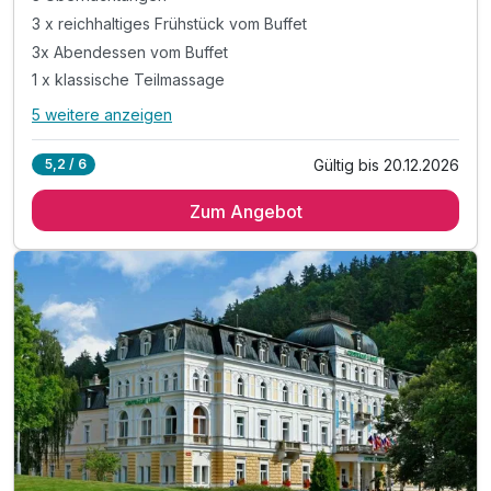
3 x reichhaltiges Frühstück vom Buffet
3x Abendessen vom Buffet
1 x klassische Teilmassage
5 weitere anzeigen
Alle Inklusivleistungen
9 enthalten
Gültig bis 20.12.2026
5,2 / 6
3 Übernachtungen
Zum Angebot
3 x reichhaltiges Frühstück vom Buffet
3x Abendessen vom Buffet
1 x klassische Teilmassage
1 x Mineralbad mit natürlichem CO2
1 x Paraffinbehandlung für Hände
inkl. Nutzung Pool und Sauna
inkl. Ensana Marienbad Vorteilskarte
inkl. Nutzung WLAN