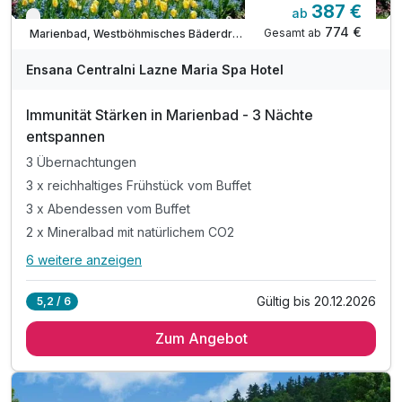
387 €
ab
Verfügbar bis Dezember
774 €
Gesamt ab
Marienbad, Westböhmisches Bäderdreieck
Ensana Centralni Lazne Maria Spa Hotel
Immunität Stärken in Marienbad - 3 Nächte
entspannen
3 Übernachtungen
3 x reichhaltiges Frühstück vom Buffet
3 x Abendessen vom Buffet
2 x Mineralbad mit natürlichem CO2
6 weitere anzeigen
Alle Inklusivleistungen
10 enthalten
Gültig bis 20.12.2026
5,2 / 6
3 Übernachtungen
Zum Angebot
3 x reichhaltiges Frühstück vom Buffet
3 x Abendessen vom Buffet
2 x Mineralbad mit natürlichem CO2