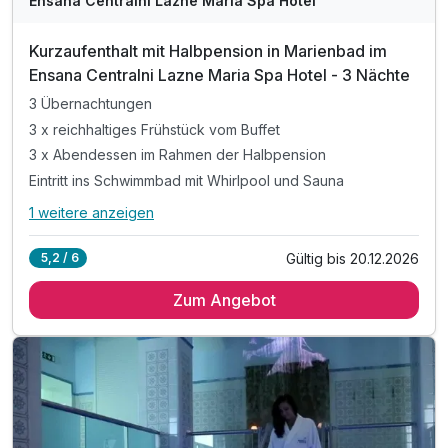
Ensana Centralni Lazne Maria Spa Hotel
Kurzaufenthalt mit Halbpension in Marienbad im
Ensana Centralni Lazne Maria Spa Hotel - 3 Nächte
3 Übernachtungen
3 x reichhaltiges Frühstück vom Buffet
3 x Abendessen im Rahmen der Halbpension
Eintritt ins Schwimmbad mit Whirlpool und Sauna
1 weitere anzeigen
Alle Inklusivleistungen
5 enthalten
Gültig bis 20.12.2026
5,2 / 6
3 Übernachtungen
Zum Angebot
3 x reichhaltiges Frühstück vom Buffet
3 x Abendessen im Rahmen der Halbpension
Eintritt ins Schwimmbad mit Whirlpool und Sauna
inkl. WLAN Nutzung im Hotel