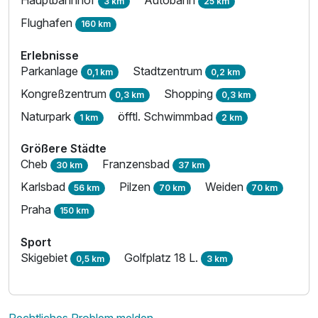
Hauptbahnhof
Autobahn
3 km
25 km
Flughafen
160 km
Erlebnisse
Ausstattung
Parkanlage
Stadtzentrum
0,1 km
0,2 km
Kongreßzentrum
Shopping
0,3 km
0,3 km
Für 4 Tage
336,00 €
p.P. ab
Naturpark
öfftl. Schwimmbad
1 km
2 km
Größere Städte
Cheb
Franzensbad
30 km
37 km
Karlsbad
Pilzen
Weiden
56 km
70 km
70 km
Einzelzimmer Superior
Praha
150 km
1 Erwachsenen
Sport
Skigebiet
Golfplatz 18 L.
0,5 km
3 km