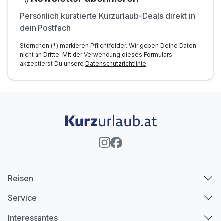
inkl. Ensana Marienbad Vorteilskarte
inkl. Nutzung W-Lan
Persönlich kuratierte Kurzurlaub-Deals direkt in
dein Postfach
Sternchen (*) markieren Pflichtfelder. Wir geben Deine Daten
nicht an Dritte. Mit der Verwendung dieses Formulars
akzeptierst Du unsere
Datenschutzrichtlinie
.
Reisen
Service
Interessantes