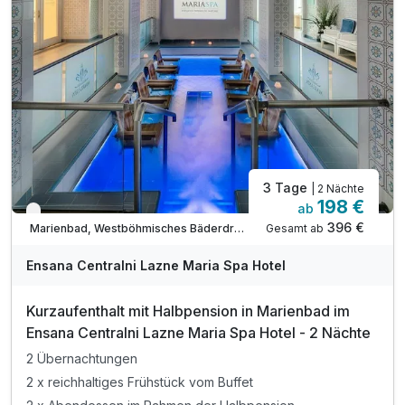
3 Tage
| 2 Nächte
198 €
ab
Verfügbar bis Dezember
396 €
Gesamt ab
Marienbad, Westböhmisches Bäderdreieck
Ensana Centralni Lazne Maria Spa Hotel
Kurzaufenthalt mit Halbpension in Marienbad im
Ensana Centralni Lazne Maria Spa Hotel - 2 Nächte
Ausstattung
2 Übernachtungen
2 x reichhaltiges Frühstück vom Buffet
Für 4 Tage