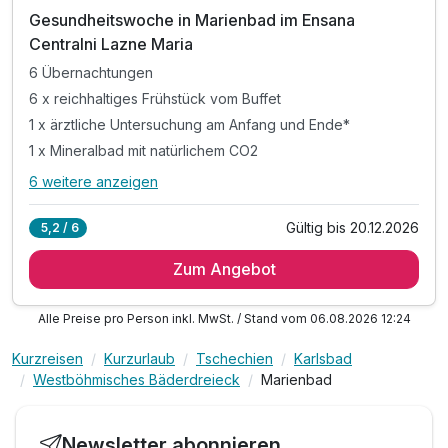
Gesundheitswoche in Marienbad im Ensana
Centralni Lazne Maria
6 Übernachtungen
6 x reichhaltiges Frühstück vom Buffet
1 x ärztliche Untersuchung am Anfang und Ende*
1 x Mineralbad mit natürlichem CO2
6 weitere anzeigen
Alle Inklusivleistungen
10 enthalten
Gültig bis 20.12.2026
5,2 / 6
6 Übernachtungen
Zum Angebot
6 x reichhaltiges Frühstück vom Buffet
1 x ärztliche Untersuchung am Anfang und Ende*
Alle Preise pro Person inkl. MwSt. / Stand vom 06.08.2026 12:24
1 x Mineralbad mit natürlichem CO2
1 x klassische Teilemassage
Kurzreisen
Kurzurlaub
Tschechien
Karlsbad
1 x natürliches trockenes Kohlendioxidbad
Westböhmisches Bäderdreieck
Marienbad
2 x Paraffinbehandlung für Hände
inkl. Nutzung Pool und Sauna
Newsletter abonnieren