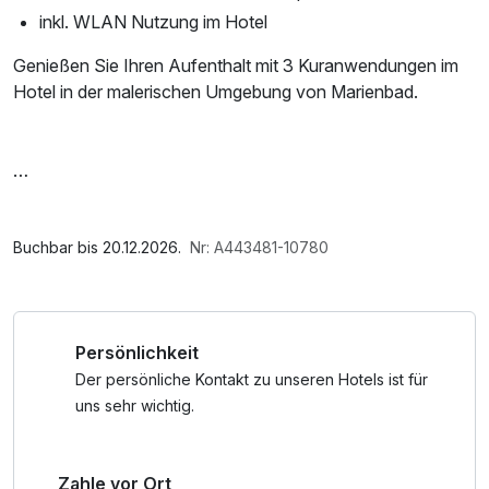
inkl. WLAN Nutzung im Hotel
Genießen Sie Ihren Aufenthalt mit 3 Kuranwendungen im
Hotel in der malerischen Umgebung von Marienbad.
Im Angebot enthalten
Saunabenutzung, Saunatuch, Leihbademantel, Nutzung
Buchbar bis 20.12.2026.
Nr: A443481-10780
des Fitnessbereichs, Nutzung des Wellnessbereichs, W-
LAN Nutzung / Internetnutzung, Nutzung Öffentliches
Internetterminal
Persönlichkeit
Der persönliche Kontakt zu unseren Hotels ist für
uns sehr wichtig.
Zahle vor Ort