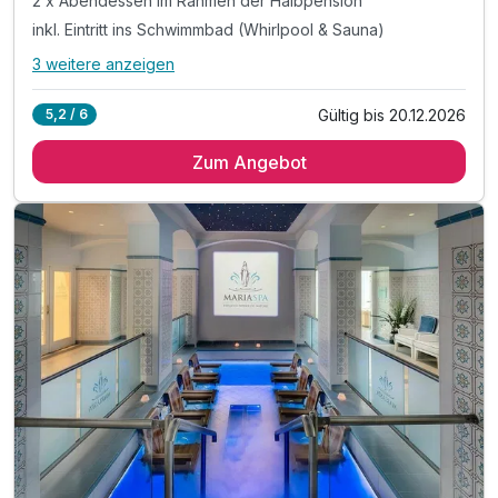
381,00 €
2 x Abendessen im Rahmen der Halbpension
p.P. ab
inkl. Eintritt ins Schwimmbad (Whirlpool & Sauna)
3 weitere anzeigen
Alle Inklusivleistungen
7 enthalten
Gültig bis 20.12.2026
5,2 / 6
2 Übernachtungen
Zum Angebot
2 x reichhaltiges Frühstück vom Buffet
2 x Abendessen im Rahmen der Halbpension
inkl. Eintritt ins Schwimmbad (Whirlpool & Sauna)
inkl. Saunatuch und Bademantel
inkl. Nutzung des Fitnessraumes
inkl. WLAN Nutzung im Hotel