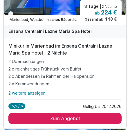
3 Tage
| 2 Nächte
224 €
ab
Verfügbar bis Dezember
448 €
Gesamt ab
Marienbad, Westböhmisches Bäderdreieck
Ensana Centralni Lazne Maria Spa Hotel
Minikur in Marienbad im Ensana Centralni Lazne
Maria Spa Hotel - 2 Nächte
2 Übernachtungen
2 x reichhaltiges Frühstück vom Buffet
2 x Abendessen im Rahmen der Halbpension
2 x Kuranwendungen
2 weitere anzeigen
Alle Inklusivleistungen
6 enthalten
Gültig bis 20.12.2026
5,2 / 6
2 Übernachtungen
Zum Angebot
2 x reichhaltiges Frühstück vom Buffet
2 x Abendessen im Rahmen der Halbpension