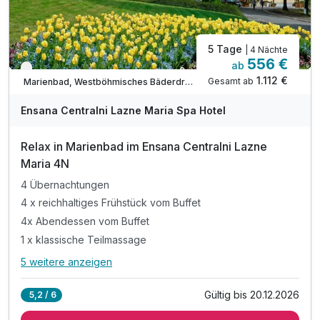
5 Tage
| 4 Nächte
556 €
ab
Verfügbar bis Dezember
1.112 €
Gesamt ab
Marienbad, Westböhmisches Bäderdreieck
Ensana Centralni Lazne Maria Spa Hotel
Relax in Marienbad im Ensana Centralni Lazne
Maria 4N
4 Übernachtungen
4 x reichhaltiges Frühstück vom Buffet
4x Abendessen vom Buffet
1 x klassische Teilmassage
5 weitere anzeigen
Alle Inklusivleistungen
9 enthalten
Gültig bis 20.12.2026
5,2 / 6
4 Übernachtungen