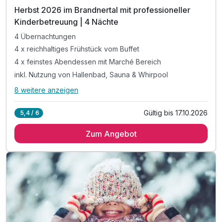
Herbst 2026 im Brandnertal mit professioneller
Kinderbetreuung | 4 Nächte
4 Übernachtungen
4 x reichhaltiges Frühstück vom Buffet
4 x feinstes Abendessen mit Marché Bereich
inkl. Nutzung von Hallenbad, Sauna & Whirpool
8 weitere anzeigen
Alle Inklusivleistungen
12 enthalten
Gültig bis 17.10.2026
5,4 / 6
4 Übernachtungen
Zum Angebot
4 x reichhaltiges Frühstück vom Buffet
4 x feinstes Abendessen mit Marché Bereich
inkl. Nutzung von Hallenbad, Sauna & Whirpool
inkl. 600m² Indoor-Aktivbereich mit Ritterburg
inkl. Spielplatz, Trampolin & Ziegengehege
inkl. professionelle Kinderbetreuung - 56 h/Woche*
inkl. leichter Mittags-Snack + Salat, nur Sommer