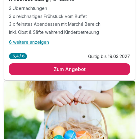
3 Übernachtungen
3 x reichhaltiges Frühstück vom Buffet
3 x feinstes Abendessen mit Marché Bereich
inkl. Obst & Säfte während Kinderbetreuung
6 weitere anzeigen
Alle Inklusivleistungen
10 enthalten
Gültig bis 19.03.2027
5,4 / 6
3 Übernachtungen
Zum Angebot
3 x reichhaltiges Frühstück vom Buffet
3 x feinstes Abendessen mit Marché Bereich
inkl. Obst & Säfte während Kinderbetreuung
inkl. Mineral & Saftbar während Essenszeiten
inkl. Professionelle Kinderbetreuung in der Natur
inkl. 600m² Indoor-Aktivbereich mit Ritterburg
inkl. Spielplatz, Trampolin & Ziegengehege
inkl. Komfortables Babylächeln Paket
Kinderpreise inkl. fam so gut Paket (HP)