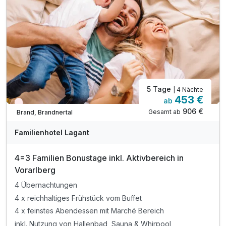
inkl. Professionelle Kinderbetreuung in der Natur
inkl. 600m² Indoor-Aktivbereich mit Ritterburg
inkl. Spielplatz, Trampolin & Ziegengehege
inkl. Komfortables Babylächeln Paket
Kinderpreise inkl. fam so gut Paket (HP)
5 Tage
| 4 Nächte
453 €
ab
Wieder frei ab September
906 €
Gesamt ab
Brand, Brandnertal
Familienhotel Lagant
4=3 Familien Bonustage inkl. Aktivbereich in
Vorarlberg
4 Übernachtungen
4 x reichhaltiges Frühstück vom Buffet
4 x feinstes Abendessen mit Marché Bereich
inkl. Nutzung von Hallenbad, Sauna & Whirpool