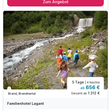
Zum Angebot
4 x reichhaltiges Frühstück vom Buffet
4 x feinstes Abendessen mit Marché Bereich
1 x EINE NACHT GESCENKT
inkl. weihnachtliches Rahmenprogramm wie
Weihnachtskeksen & Besuch des Weihnachtsmannes
inkl. Mineral & Saftbar während Essenszeiten
inkl. Professionelle Kinderbetreuung in der Natur
inkl. 600m² Indoor-Aktivbereich mit Ritterburg
inkl. Spielplatz, Trampolin & Ziegengehege
inkl. Komfortables Babylächeln Paket
Kinderpreise inkl. fam so gut Paket (HP)
5 Tage
| 4 Nächte
656 €
ab
Wieder frei ab September
1.312 €
Gesamt ab
Brand, Brandnertal
Familienhotel Lagant