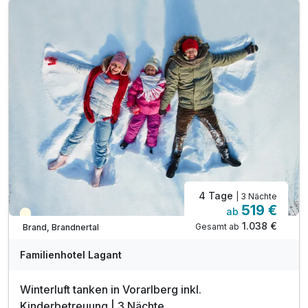
inkl. Nutzung von Hallenbad, Sauna & Whirpool
inkl. 600m² Indoor-Aktivbereich mit Ritterburg
inkl. Spielplatz, Trampolin & Ziegengehege
inkl. professionelle Kinderbetreuung - 56 h/Woche*
inkl. leichter Mittags-Snack + Salat, nur Sommer
inkl. Blechkuchen & Eis, Kaffee Tee, nur Sommer
inkl. Obst & Säfte während Kinderbetreuung
inkl. Mineral & Saftbar während Essenszeiten
Kinderpreise inkl. Halbpension
4 Tage
| 3 Nächte
519 €
ab
Saisonal verfügbar
1.038 €
Gesamt ab
Brand, Brandnertal
Familienhotel Lagant
Winterluft tanken in Vorarlberg inkl.
Kinderbetreuung | 3 Nächte