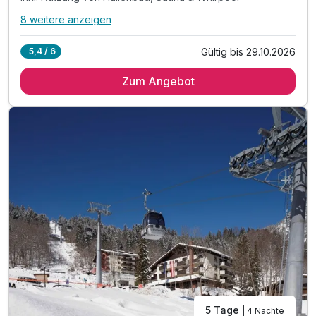
8 weitere anzeigen
Alle Inklusivleistungen
12 enthalten
Gültig bis 29.10.2026
5,4 / 6
4 Übernachtungen
Zum Angebot
4 x reichhaltiges Frühstück vom Buffet
4 x feinstes Abendessen mit Marché Bereich
inkl. Nutzung von Hallenbad, Sauna & Whirpool
inkl. 600m² Indoor-Aktivbereich mit Ritterburg
inkl. Spielplatz, Trampolin & Ziegengehege
inkl. professionelle Kinderbetreuung - 56 h/Woche*
inkl. leichter Mittags-Snack + Salat, nur Sommer
inkl. Blechkuchen & Eis, Kaffee Tee, nur Sommer
inkl. Obst & Säfte während Kinderbetreuung
inkl. Mineral & Saftbar während Essenszeiten
Kinderpreise inkl. Halbpension
5 Tage
| 4 Nächte