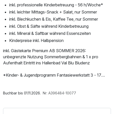
inkl. professionelle Kinderbetreuung - 56 h/Woche*
inkl. leichter Mittags-Snack + Salat, nur Sommer
inkl. Blechkuchen & Eis, Kaffee Tee, nur Sommer
inkl. Obst & Säfte während Kinderbetreuung
inkl. Mineral & Saftbar während Essenszeiten
Kinderpreise inkl. Halbpension
inkl. Gästekarte Premium AB SOMMER 2026:
unbegrenzte Nutzung Sommerbergbahnen & 1 x pro
Aufenthalt Eintritt ins Hallenbad Val Blu Bludenz
*Kinder- & Jugendprogramm Fantasiewerkstatt 3 - 17
Jahre / Kleinkindbetreuung
Kleinkindbetreuung 06.06. - 04.07.2026 & 05.09. -
Im Angebot enthalten
29.09.2026
Parkplatz, W-LAN Nutzung / Internetnutzung
Buchbar bis 01.11.2026.
Nr: A396484-10077
Das Brandnertal ist eine wunderschöne Region in den
österreichischen Alpen und bietet zahlreiche