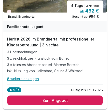
4 Tage
| 3 Nächte
492 €
ab
Wieder frei ab Oktober
984 €
Gesamt ab
Brand, Brandnertal
Familienhotel Lagant
Herbst 2026 im Brandnertal mit professioneller
Kinderbetreuung | 3 Nächte
3 Übernachtungen
3 x reichhaltiges Frühstück vom Buffet
3 x feinstes Abendessen mit Marché Bereich
inkl. Nutzung von Hallenbad, Sauna & Whirpool
8 weitere anzeigen
Alle Inklusivleistungen
12 enthalten
Gültig bis 17.10.2026
5,4 / 6
3 Übernachtungen
Zum Angebot
3 x reichhaltiges Frühstück vom Buffet
3 x feinstes Abendessen mit Marché Bereich