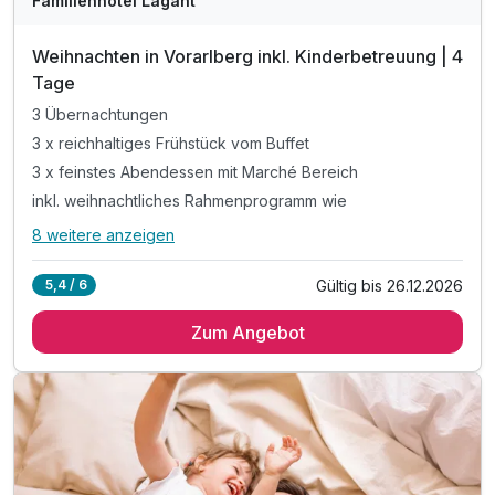
Familienhotel Lagant
Weihnachten in Vorarlberg inkl. Kinderbetreuung | 4
Tage
3 Übernachtungen
3 x reichhaltiges Frühstück vom Buffet
3 x feinstes Abendessen mit Marché Bereich
inkl. weihnachtliches Rahmenprogramm wie
8 weitere anzeigen
Alle Inklusivleistungen
12 enthalten
Gültig bis 26.12.2026
5,4 / 6
3 Übernachtungen
Zum Angebot
3 x reichhaltiges Frühstück vom Buffet
3 x feinstes Abendessen mit Marché Bereich
inkl. weihnachtliches Rahmenprogramm wie
Weihnachtskeksen & Besuch des Weihnachtsmannes
inkl. Obst & Säfte während Kinderbetreuung
inkl. Mineral & Saftbar während Essenszeiten