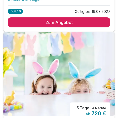
Alle Inklusivleistungen
10 enthalten
Gültig bis 19.03.2027
5,4 / 6
4 Übernachtungen
Zum Angebot
4 x reichhaltiges Frühstück vom Buffet
4 x feinstes Abendessen mit Marché Bereich
inkl. Obst & Säfte während Kinderbetreuung
inkl. Mineral & Saftbar während Essenszeiten
inkl. Professionelle Kinderbetreuung in der Natur
inkl. 600m² Indoor-Aktivbereich mit Ritterburg
inkl. Spielplatz, Trampolin & Ziegengehege
inkl. Komfortables Babylächeln Paket
Kinderpreise inkl. fam so gut Paket (HP)
5 Tage
| 4 Nächte
720 €
ab
Saisonal verfügbar