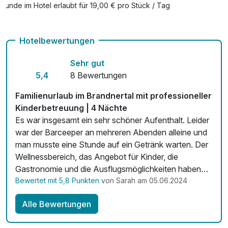
Hunde im Hotel erlaubt für 19,00 € pro Stück / Tag
Auch vegetarische Speisen
Hotelbewertungen
Kostenloses W-LAN
Sehr gut
Zimmerservice verfügbar
5,4
8 Bewertungen
Mit Hotelbar
Familienurlaub im Brandnertal mit professioneller
Kinderbetreuung | 4 Nächte
Es war insgesamt ein sehr schöner Aufenthalt. Leider
war der Barceeper an mehreren Abenden alleine und
man musste eine Stunde auf ein Getränk warten. Der
Wellnessbereich, das Angebot für Kinder, die
Gastronomie und die Ausflugsmöglichkeiten haben
uns vollkommen überzeugt wiederzukommen. Die
Bewertet mit 5,8 Punkten
von Sarah am 05.06.2024
Landschaft und die Lage des Hotels ist wirklich
Alle Bewertungen
überragend.