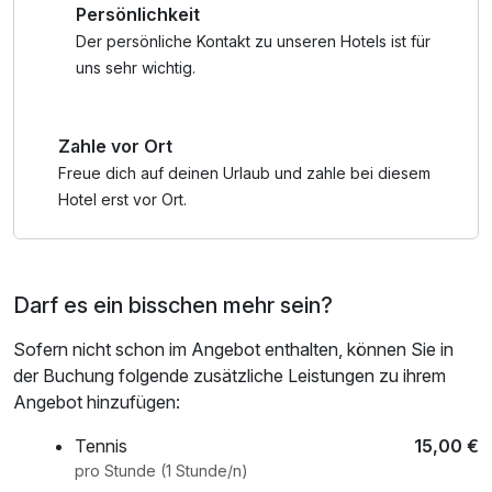
Persönlichkeit
familienfreundliche Aktivitäten. Hier sind einige Tipps für
Familien, die das Brandnertal besuchen:
Der persönliche Kontakt zu unseren Hotels ist für
uns sehr wichtig.
- Wandern: Das Brandnertal ist ein Paradies für Wanderer
jeden Alters. Es gibt viele gut markierte Wanderwege mit
Zahle vor Ort
verschiedenen Schwierigkeitsgraden. Für Familien mit
kleinen Kindern eignen sich leichtere Wanderungen entlang
Freue dich auf deinen Urlaub und zahle bei diesem
der Flüsse oder zu Almhütten.
Hotel erst vor Ort.
- Abenteuerpark Schoppernau: Dieser Abenteuerpark
bietet Spaß für die ganze Familie. Es gibt verschiedene
Darf es ein bisschen mehr sein?
Kletterparcours in unterschiedlichen Höhen und
Schwierigkeitsgraden. Auch Flying Fox und andere
Sofern nicht schon im Angebot enthalten, können Sie in
spannende Aktivitäten werden angeboten.
der Buchung folgende zusätzliche Leistungen zu ihrem
Angebot hinzufügen:
- Alvierbad Brand: An heißen Tagen ist ein Besuch im
Alvierbad in Brand perfekt. Das Freibad bietet nicht nur
Tennis
15,00 €
Abkühlung, sondern auch Spaß für die Kinder mit
pro Stunde (1 Stunde/n)
Rutschen, Sprungtürmen und einem separaten