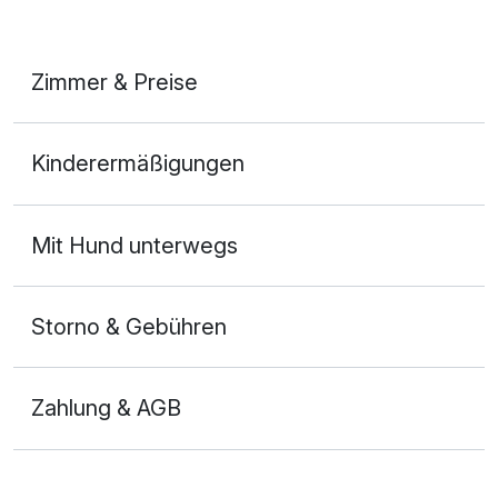
Zimmer & Preise
Doppelzimmer Premium
Kinderermäßigungen
2 Erwachsene und 2 Kinder
Mit Hund unterwegs
Storno & Gebühren
Zahlung & AGB