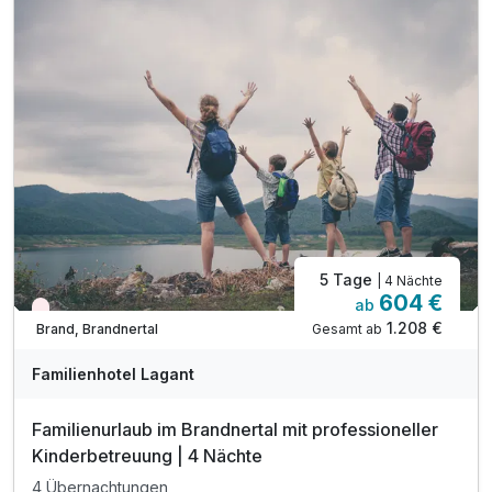
inkl. Mineral & Saftbar während Essenszeiten
inkl. Professionelle Kinderbetreuung in der Natur
inkl. 600m² Indoor-Aktivbereich mit Ritterburg
inkl. Spielplatz, Trampolin & Ziegengehege
inkl. Komfortables Babylächeln Paket
Kinderpreise inkl. fam so gut Paket (HP)
5 Tage
| 4 Nächte
604 €
ab
Wieder frei ab September
1.208 €
Gesamt ab
Brand, Brandnertal
Familienhotel Lagant
Familienurlaub im Brandnertal mit professioneller
Kinderbetreuung | 4 Nächte
4 Übernachtungen