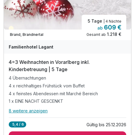
Kinderpreise inkl. Halbpension
5 Tage
| 4 Nächte
609 €
ab
Saisonal verfügbar
1.218 €
Gesamt ab
Brand, Brandnertal
Familienhotel Lagant
4=3 Weihnachten in Vorarlberg inkl.
Kinderbetreuung | 5 Tage
4 Übernachtungen
4 x reichhaltiges Frühstück vom Buffet
4 x feinstes Abendessen mit Marché Bereich
1 x EINE NACHT GESCENKT
8 weitere anzeigen
Alle Inklusivleistungen
12 enthalten
Gültig bis 25.12.2026
5,4 / 6
4 Übernachtungen