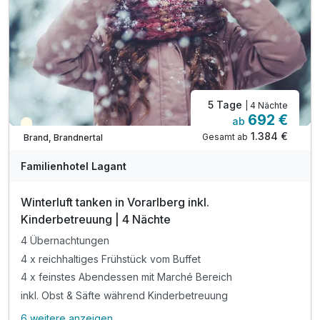
inkl. Blechkuchen & Eis, Kaffee Tee, nur Sommer
inkl. Obst & Säfte während Kinderbetreuung
inkl. Mineral & Saftbar während Essenszeiten
Kinderpreise inkl. Halbpension
5 Tage
| 4 Nächte
692 €
ab
Saisonal verfügbar
1.384 €
Gesamt ab
Brand, Brandnertal
Familienhotel Lagant
Winterluft tanken in Vorarlberg inkl.
Kinderbetreuung | 4 Nächte
4 Übernachtungen
4 x reichhaltiges Frühstück vom Buffet
4 x feinstes Abendessen mit Marché Bereich
inkl. Obst & Säfte während Kinderbetreuung
6 weitere anzeigen