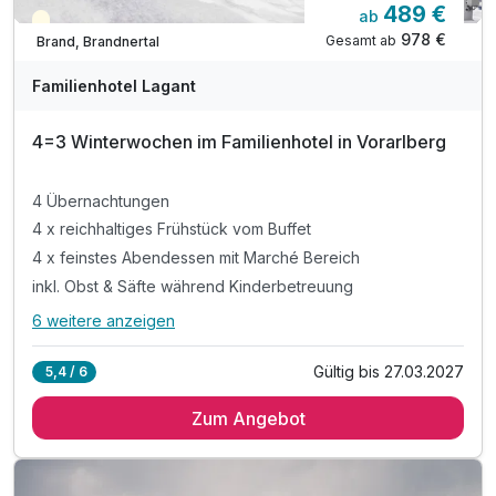
489 €
ab
Saisonal verfügbar
978 €
Gesamt ab
Brand, Brandnertal
Familienhotel Lagant
4=3 Winterwochen im Familienhotel in Vorarlberg
4 Übernachtungen
4 x reichhaltiges Frühstück vom Buffet
4 x feinstes Abendessen mit Marché Bereich
inkl. Obst & Säfte während Kinderbetreuung
6 weitere anzeigen
Alle Inklusivleistungen
10 enthalten
Gültig bis 27.03.2027
5,4 / 6
4 Übernachtungen
Zum Angebot
4 x reichhaltiges Frühstück vom Buffet
4 x feinstes Abendessen mit Marché Bereich
inkl. Obst & Säfte während Kinderbetreuung