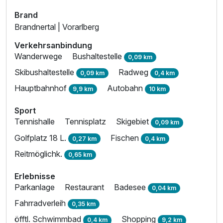
Brand
Brandnertal | Vorarlberg
Verkehrsanbindung
Wanderwege
Bushaltestelle
0,09 km
Skibushaltestelle
Radweg
0,09 km
0,4 km
Hauptbahnhof
Autobahn
9,9 km
10 km
Sport
Tennishalle
Tennisplatz
Skigebiet
0,09 km
Golfplatz 18 L.
Fischen
0,27 km
0,4 km
Reitmöglichk.
0,65 km
Erlebnisse
Parkanlage
Restaurant
Badesee
0,04 km
Fahrradverleih
0,35 km
öfftl. Schwimmbad
Shopping
0,4 km
9,2 km