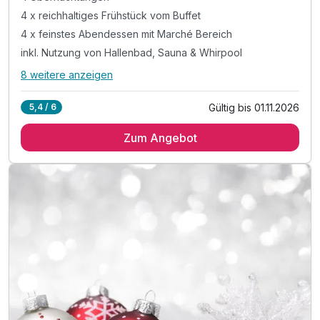
4 x reichhaltiges Frühstück vom Buffet
4 x feinstes Abendessen mit Marché Bereich
inkl. Nutzung von Hallenbad, Sauna & Whirpool
8 weitere anzeigen
Alle Inklusivleistungen
12 enthalten
Gültig bis 01.11.2026
5,4 / 6
4 Übernachtungen
Zum Angebot
4 x reichhaltiges Frühstück vom Buffet
4 x feinstes Abendessen mit Marché Bereich
inkl. Nutzung von Hallenbad, Sauna & Whirpool
inkl. 600m² Indoor-Aktivbereich mit Ritterburg
inkl. Spielplatz, Trampolin & Ziegengehege
inkl. professionelle Kinderbetreuung - 56 h/Woche*
inkl. leichter Mittags-Snack + Salat, nur Sommer
inkl. Blechkuchen & Eis, Kaffee Tee, nur Sommer
inkl. Obst & Säfte während Kinderbetreuung
inkl. Mineral & Saftbar während Essenszeiten