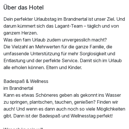
Über das Hotel
Dein perfekter Urlaubstag im Brandnertal ist unser Ziel. Und
darum kümmert sich das Lagant-Team – täglich und von
ganzem Herzen.
Was den fam Urlaub zudem unvergesslich macht?
Die Vielzahl an Mehrwerten für die ganze Familie, die
umfassende Unterstützung für mehr Sorglosigkeit und
Entlastung und der perfekte Service. Damit sich im Urlaub
Ausstattung
alle erholen können. Eltern und Kinder.
Badespaß & Wellness
Für 4 Tage
453,00 €
p.P. ab
im Brandnertal
Kann es etwas Schöneres geben als gekonnt ins Wasser
zu springen, plantschen, tauchen, genießen? Finden wir
auch! Und wenn es dann auch noch so viele Möglichkeiten
gibt. Dann ist der Badespaß und Wellnesstag perfekt!