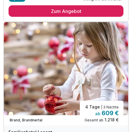
3 Übernachtungen
Zum Angebot
3 x reichhaltiges Frühstück vom Buffet
3 x feinstes Abendessen mit Marché Bereich
inkl. Obst & Säfte während Kinderbetreuung
inkl. Mineral & Saftbar während Essenszeiten
inkl. Professionelle Kinderbetreuung in der Natur
inkl. 600m² Indoor-Aktivbereich mit Ritterburg
inkl. Spielplatz, Trampolin & Ziegengehege
inkl. Komfortables Babylächeln Paket
Kinderpreise inkl. fam so gut Paket (HP)
4 Tage
| 3 Nächte
609 €
ab
Saisonal verfügbar
1.218 €
Gesamt ab
Brand, Brandnertal