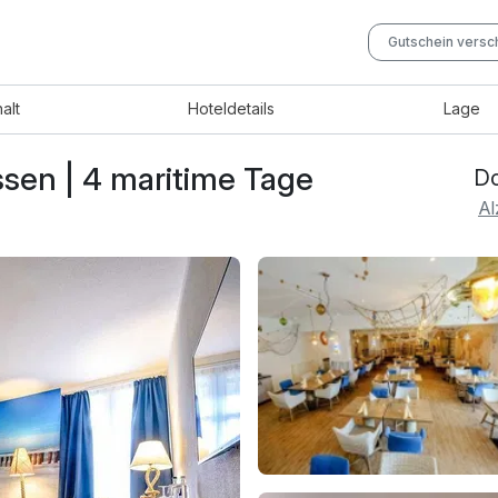
Gutschein vers
halt
Hotel
details
Lage
ssen | 4 maritime Tage
Do
Al