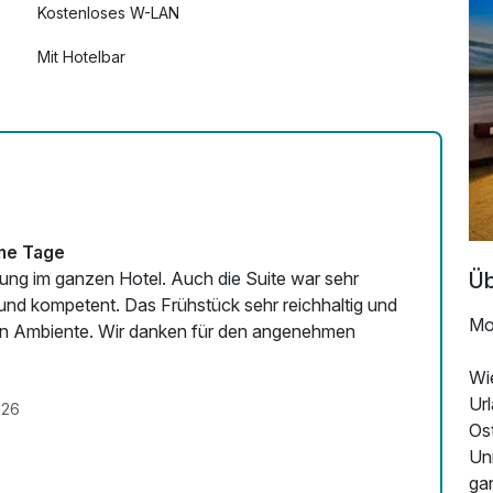
Kostenloses W-LAN
5,00 €
Mit Hotelbar
7,00 €
ime Tage
Üb
nzen Hotel. Auch die Suite war sehr
und kompetent. Das Frühstück sehr reichhaltig und
Moi
len Ambiente. Wir danken für den angenehmen
Wi
Ur
026
Os
Un
ga