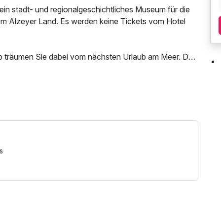
ein stadt- und regionalgeschichtliches Museum für die
em Alzeyer Land. Es werden keine Tickets vom Hotel
rb träumen Sie dabei vom nächsten Urlaub am Meer. Das
denlanger Autofahrt an die Ostsee.
 auch in Rheinhessen!
ir gewidmet. In jedem unserer Zimmer und Junior Suiten
sowie viele kleine Ostseedetails zum dahin träumen.
ieren wir nicht nur Getränke für echte Seebären,
s
ern. Nutzen Sie Ihren Kurzurlaub zur Erkundung der
anderen Winzerbesuch oder einfach nur zum