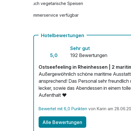
Auch vegetarische Speisen
Frühstück aufs Zimmer
Zimmerservice verfügbar
pro Person
Obstkorb
pro Zimmer
Hotelbewertungen
Sehr gut
5,0
192 Bewertungen
Ostseefeeling in Rheinhessen | 2 marit
Außergewöhnlich schöne maritime Ausstattung im ga
ansprechend! Das Personal sehr freundlich 
lecker, sowie das Abendessen in einem tol
Aufenthalt ❤️
Bewertet mit 6,0 Punkten
von Karin am 28.06.2
Alle Bewertungen