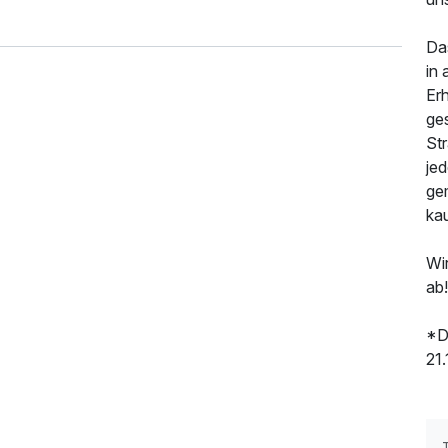
Da
in 
Er
ge
St
je
ge
ka
Wi
ab!
*D
21