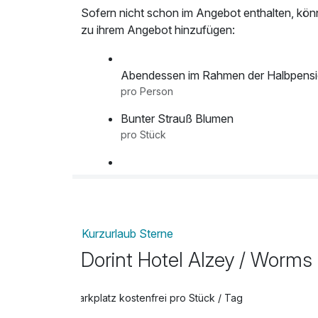
Sofern nicht schon im Angebot enthalten, kön
zu ihrem Angebot hinzufügen:
Abendessen im Rahmen der Halbpens
pro Person
Bunter Strauß Blumen
pro Stück
Flasche Prosecco 0,75l
pro Stück
Kurzurlaub Sterne
Flasche Sekt 0,75l
Dorint Hotel Alzey / Worms
pro Stück
Parkplatz kostenfrei pro Stück / Tag
Flasche Wein 0,75l
pro Stück