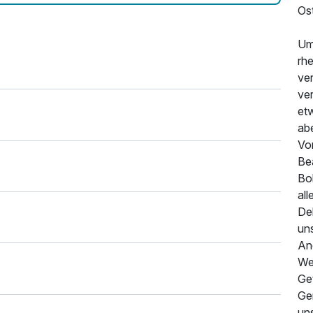
Os
Um
rh
ver
ve
et
ab
Vo
Be
Bo
all
De
un
An
Wei
Ge
Ge
un