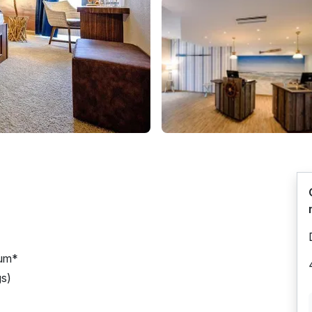
eum*
gs)