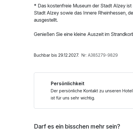
* Das kostenfreie Museum der Stadt Alzey ist 
Stadt Alzey sowie das Innere Rheinhessen, d
ausgestellt.
Genießen Sie eine kleine Auszeit im Strandko
geht ganz ohne Flug ans Mittelmeer oder stun
Im Angebot enthalten
Denn: ein kleines Stückchen Ostsee liegt jetzt
W-LAN Nutzung / Internetnutzung
Buchbar bis 29.12.2027.
Nr: A385279-9829
Wir haben unser Hotel ganz dem maritimen Fla
erwartet Sie ein einzigartiges Strandkorbbett 
Persönlichkeit
In unserer stilechten Hafenbar "Spelunke" serv
Der persönliche Kontakt zu unseren Hotel
sondern auch feine Weine von regionalen Winz
ist für uns sehr wichtig.
Weinregion Rheinhessen, für den einen oder 
Entspannen!
Darf es ein bisschen mehr sein?