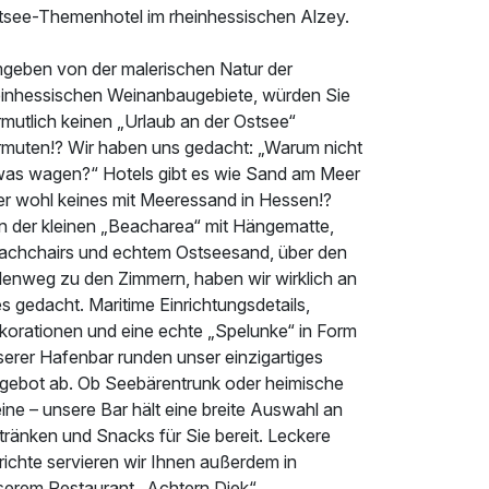
tsee-Themenhotel im rheinhessischen Alzey.
geben von der malerischen Natur der
einhessischen Weinanbaugebiete, würden Sie
mutlich keinen „Urlaub an der Ostsee“
rmuten!? Wir haben uns gedacht: „Warum nicht
was wagen?“ Hotels gibt es wie Sand am Meer
er wohl keines mit Meeressand in Hessen!?
n der kleinen „Beacharea“ mit Hängematte,
achchairs und echtem Ostseesand, über den
lenweg zu den Zimmern, haben wir wirklich an
es gedacht. Maritime Einrichtungsdetails,
korationen und eine echte „Spelunke“ in Form
serer Hafenbar runden unser einzigartiges
gebot ab. Ob Seebärentrunk oder heimische
ne – unsere Bar hält eine breite Auswahl an
tränken und Snacks für Sie bereit. Leckere
richte servieren wir Ihnen außerdem in
serem Restaurant „Achtern Diek“.