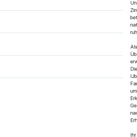
Un
Zim
be
nat
ruh
At
Üb
erw
Die
IJb
Fam
umw
Er
Ge
nac
Er
Ihr