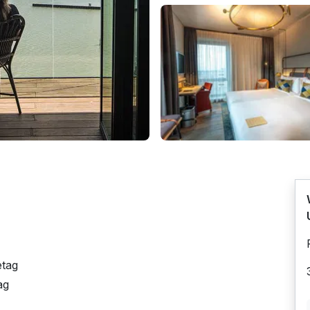
etag
ag