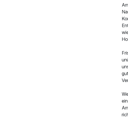
Am
Nac
Ko
En
wie
Hot
Fri
unü
uns
gut
Ve
147,50 €
p.P. ab
We
ei
Am
ric