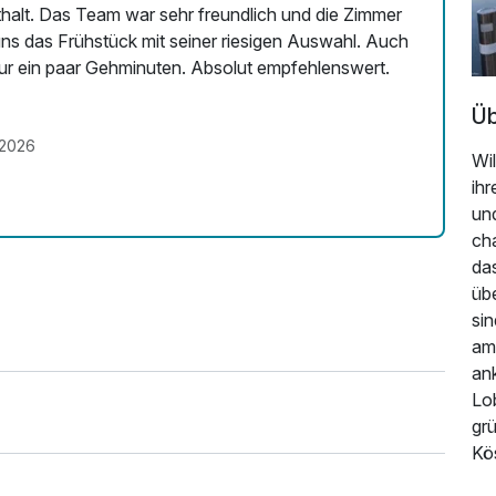
halt. Das Team war sehr freundlich und die Zimmer
uns das Frühstück mit seiner riesigen Auswahl. Auch
 nur ein paar Gehminuten. Absolut empfehlenswert.
Üb
.2026
Wil
ih
und
ch
da
üb
sin
am
an
Lo
gr
Kös