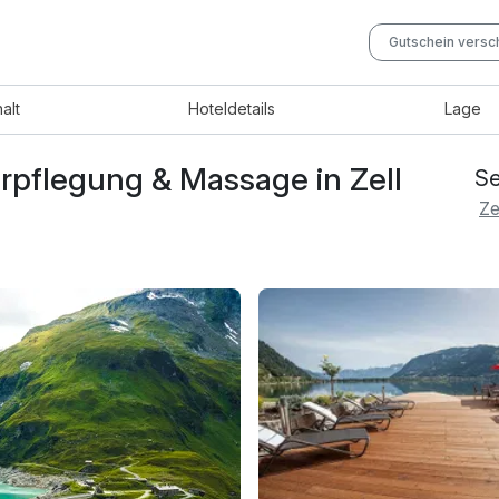
Gutschein vers
halt
Hotel
details
Lage
erpflegung & Massage in Zell
Se
Ze