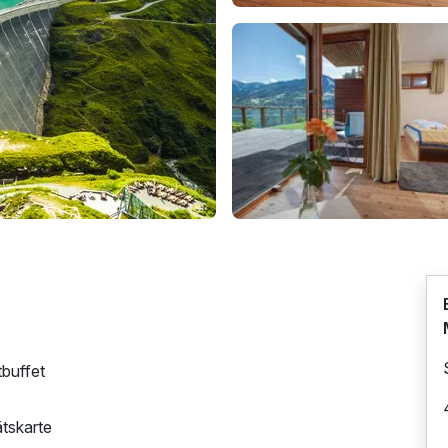
tbuffet
ätskarte