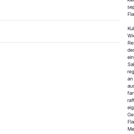
sep
Fla
620,00 €
p.P. ab
Kul
Wi
Res
de
ein
Sa
reg
an 
au
fan
raf
ei
Ge
660,00 €
p.P. ab
Fl
Me