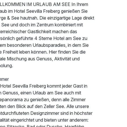
LLKOMMEN IM URLAUB AM SEE In Ihrem
aub im Hotel Seevilla Freiberg genießen Sie
ge & See hautnah. Die einzigartige Lage direkt
 See und doch im Zentrum kombiniert mit
terreichischer Gastlichkeit machen das
rsönlich geführte 4 Sterne Hotel am See zu
nem besonderen Urlaubsparadies, in dem Sie
e Freiheit leben können. Hier finden Sie die
eale Mischung aus Genuss, Aktivität und
holung.
mmer
Hotel Seevilla Freiberg kommt jeder Gast in
n Genuss, einen Urlaub am See auch mit
epanorama zu genießen, denn alle Zimmer
ten den Blick auf den Zeller See. Alle unsere
htdurchfluteten Designzimmer sind in höchster
lität eingerichtet und bieten unter anderem:
eine Sitzecke, Bad oder Dusche, Haarföhn,