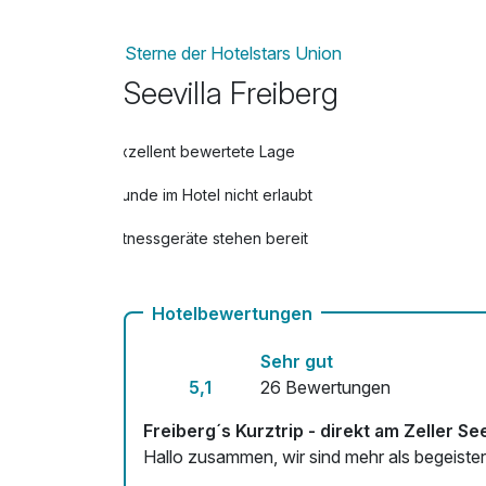
Flasche Prosecco
pro Stück
Sterne der Hotelstars Union
Seevilla Freiberg
Ganz-Körpermassage
pro Person (50 Minuten)
Exzellent bewertete Lage
Hunde im Hotel nicht erlaubt
Fitnessgeräte stehen bereit
Zimmerservice verfügbar
Hotelbewertungen
Sehr gut
5,1
26 Bewertungen
Freiberg´s Kurztrip - direkt am Zeller Se
Hallo zusammen, wir sind mehr als begeistert