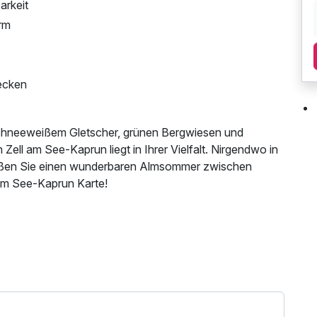
arkeit
irm
Becken
schneeweißem Gletscher, grünen Bergwiesen und
 Zell am See-Kaprun liegt in Ihrer Vielfalt. Nirgendwo in
nießen Sie einen wunderbaren Almsommer zwischen
 am See-Kaprun Karte!
 Nutzung des Fitnessbereichs, Nutzung des
utzung, kostenfreier Kaffee/Tee im Zimmer