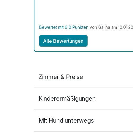
Bewertet mit 6,0 Punkten
von Galina am 10.01.2
Alle Bewertungen
Zimmer & Preise
Doppelzimmer Premium
Kinderermäßigungen
2 Erwachsene
Ausstattung
Mit Hund unterwegs
Zusatznächte