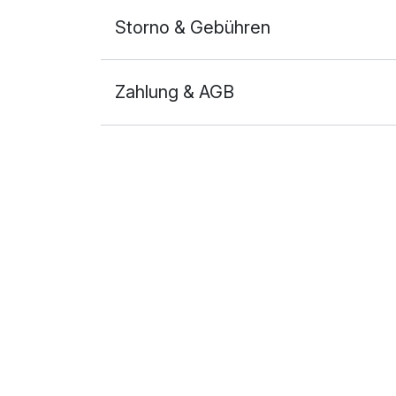
Storno & Gebühren
Für 4 Tage
Zahlung & AGB
Doppelzimmer Superior
2 Erwachsene und 1 Kind
Ausstattung
Zusatznächte
Für 4 Tage