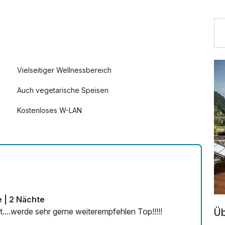
35,00 €
68,00 €
Vielseitiger Wellnessbereich
Auch vegetarische Speisen
Kostenloses W-LAN
Mit Hotelbar
e | 2 Nächte
Üb
....werde sehr gerne weiterempfehlen Top!!!!!