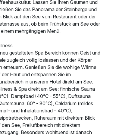
ffeehauskultur. Lassen Sie Ihren Gaumen und
nießen Sie das Panorama der Steinberge und
n Blick auf den See vom Restaurant oder der
eterrasse aus, ob beim Frühstück am See oder
i einem mehrgängigen Menü.
llness
 neu gestalteten Spa Bereich können Geist und
le zugleich völlig loslassen und der Körper
ch erneuern. Genießen Sie die wohlige Wärme
f der Haut und entspannen Sie im
unabereich in unserem Hotel direkt am See.
llness & Spa direkt am See: finnische Sauna
0°C), Dampfbad (40°C - 55°C), Duftsauna
räutersauna: 60° - 80°C), Caldarium (mildes
mpf- und Inhalationsbad – 40°C),
eipptretbecken, Ruheraum mit direktem Blick
 den See, Freiluftbereich mit direktem
ezugang. Besonders wohltuend ist danach