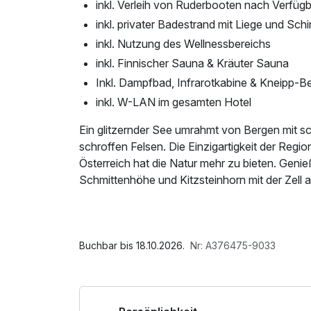
inkl. Verleih von Ruderbooten nach Verfügb
inkl. privater Badestrand mit Liege und Sch
inkl. Nutzung des Wellnessbereichs
inkl. Finnischer Sauna & Kräuter Sauna
Inkl. Dampfbad, Infrarotkabine & Kneipp-
inkl. W-LAN im gesamten Hotel
Ein glitzernder See umrahmt von Bergen mit 
schroffen Felsen. Die Einzigartigkeit der Region
Österreich hat die Natur mehr zu bieten. Ge
Schmittenhöhe und Kitzsteinhorn mit der Zell
Im Angebot enthalten
Saunabenutzung, Saunatuch, Leihbademantel,
Wellnessbereichs, W-LAN Nutzung / Internetn
Buchbar bis 18.10.2026.
Nr: A376475-9033