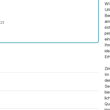
WI
Url
Ber
am
023
ös
pe
ei
Ihr
id
Er
Zi
Im 
de
Se
bie
lic
Qua
kl