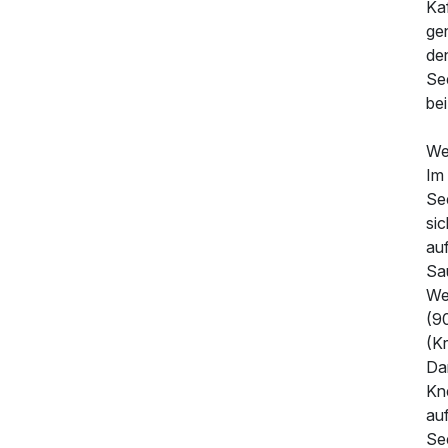
Ka
ge
de
Se
be
We
Im
See
si
au
Sa
We
(9
(K
Da
Kn
auf
Se