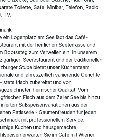
arate Toilette, Safe, Minibar, Telefon, Radio,
t-TV.
inarik
e ein Logenplatz am See lädt das Café-
taurant mit der herrlichen Seeterrasse und
m Bootssteg zum Verweilen ein. In unserem
zigartigen Seerestaurant und der traditionellen
lzburger Stube bietet unser Küchenteam
ionale und jahreszeitlich variierende Gerichte
- stets frisch zubereitet und von
sgezeichneter, heimischer Qualität. Vom
gfrischen Fisch aus dem Zeller See bis hinzu
finierten Süßspeisenvariationen aus der
genen Patisserie - Gaumenfreuden für jeden
schmack mit professionellem Service.
aumige Kuchen und hausgemachte
hlspeisen erwarten Sie im Café mit Wiener