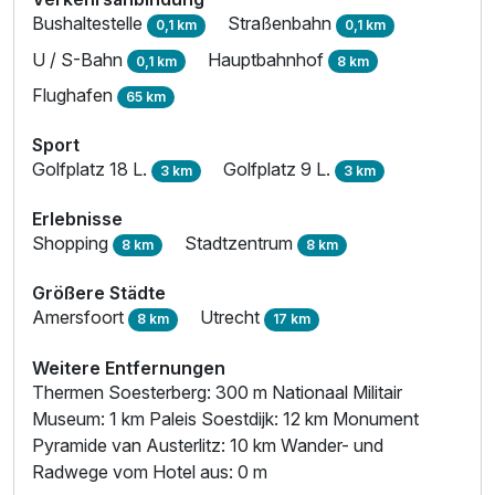
Bushaltestelle
Straßenbahn
0,1 km
0,1 km
U / S-Bahn
Hauptbahnhof
0,1 km
8 km
Flughafen
65 km
Sport
Golfplatz 18 L.
Golfplatz 9 L.
3 km
3 km
Erlebnisse
Shopping
Stadtzentrum
8 km
8 km
Größere Städte
Amersfoort
Utrecht
8 km
17 km
Weitere Entfernungen
Thermen Soesterberg: 300 m Nationaal Militair
Museum: 1 km Paleis Soestdijk: 12 km Monument
Pyramide van Austerlitz: 10 km Wander- und
Radwege vom Hotel aus: 0 m