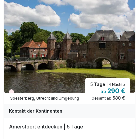
inkl. W-LAN im Hotel
Coffee to go
Einzelzimmer Standard
1 Erwachsenen und 1 Kind
5 Tage
| 4 Nächte
290 €
ab
Nur noch Restplätze
580 €
Gesamt ab
Soesterberg, Utrecht und Umgebung
Kontakt der Kontinenten
Amersfoort entdecken | 5 Tage