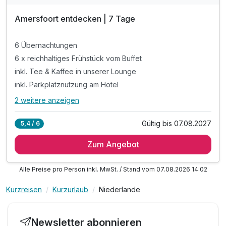
Amersfoort entdecken | 7 Tage
6 Übernachtungen
6 x reichhaltiges Frühstück vom Buffet
inkl. Tee & Kaffee in unserer Lounge
inkl. Parkplatznutzung am Hotel
2 weitere anzeigen
Alle Inklusivleistungen
6 enthalten
Gültig bis 07.08.2027
5,4 / 6
6 Übernachtungen
Zum Angebot
6 x reichhaltiges Frühstück vom Buffet
inkl. Tee & Kaffee in unserer Lounge
Alle Preise pro Person inkl. MwSt. / Stand vom 07.08.2026 14:02
inkl. Parkplatznutzung am Hotel
inkl. W-LAN im Hotel
Kurzreisen
Kurzurlaub
Niederlande
Coffee to go
Newsletter abonnieren