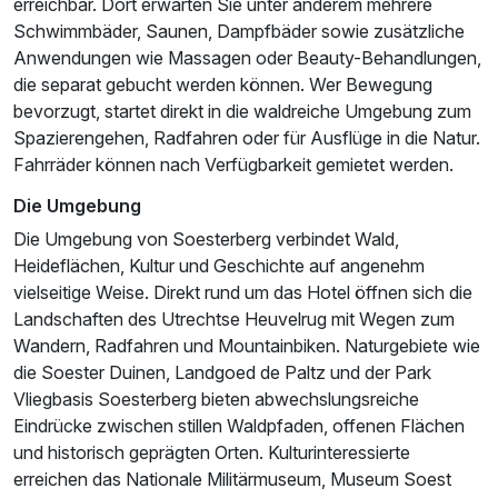
erreichbar. Dort erwarten Sie unter anderem mehrere
Schwimmbäder, Saunen, Dampfbäder sowie zusätzliche
Anwendungen wie Massagen oder Beauty-Behandlungen,
die separat gebucht werden können. Wer Bewegung
bevorzugt, startet direkt in die waldreiche Umgebung zum
Spazierengehen, Radfahren oder für Ausflüge in die Natur.
Fahrräder können nach Verfügbarkeit gemietet werden.
Die Umgebung
Die Umgebung von Soesterberg verbindet Wald,
Ausstattung
Heideflächen, Kultur und Geschichte auf angenehm
vielseitige Weise. Direkt rund um das Hotel öffnen sich die
Landschaften des Utrechtse Heuvelrug mit Wegen zum
Für 3 Tage
165,00 €
p.P. ab
Wandern, Radfahren und Mountainbiken. Naturgebiete wie
die Soester Duinen, Landgoed de Paltz und der Park
Vliegbasis Soesterberg bieten abwechslungsreiche
Eindrücke zwischen stillen Waldpfaden, offenen Flächen
und historisch geprägten Orten. Kulturinteressierte
Doppelzimmer Standard
erreichen das Nationale Militärmuseum, Museum Soest
2 Erwachsene und 1 Kind