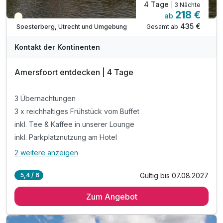
4 Tage
| 3 Nächte
218 €
ab
Teilweise ausgelastet
435 €
Gesamt ab
Soesterberg, Utrecht und Umgebung
Kontakt der Kontinenten
Amersfoort entdecken | 4 Tage
3 Übernachtungen
3 x reichhaltiges Frühstück vom Buffet
inkl. Tee & Kaffee in unserer Lounge
inkl. Parkplatznutzung am Hotel
2 weitere anzeigen
Alle Inklusivleistungen
6 enthalten
Gültig bis 07.08.2027
5,4 / 6
3 Übernachtungen
Ausstattung
Zum Angebot
3 x reichhaltiges Frühstück vom Buffet
inkl. Tee & Kaffee in unserer Lounge
Für 3 Tage
230,00 €
p.P. ab
inkl. Parkplatznutzung am Hotel