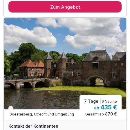
Zum Angebot
5 x reichhaltiges Frühstück vom Buffet
inkl. Tee & Kaffee in unserer Lounge
inkl. Parkplatznutzung am Hotel
inkl. W-LAN im Hotel
Coffee to go
Ausstattung
Für 3 Tage
230,00 €
p.P. ab
7 Tage
| 6 Nächte
435 €
ab
Nur noch Restplätze
870 €
Gesamt ab
Soesterberg, Utrecht und Umgebung
Kontakt der Kontinenten