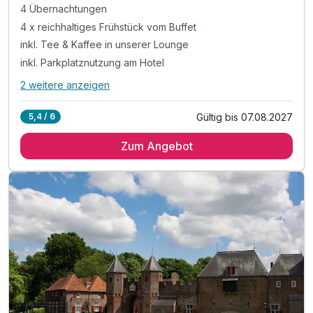
4 Übernachtungen
4 x reichhaltiges Frühstück vom Buffet
inkl. Tee & Kaffee in unserer Lounge
inkl. Parkplatznutzung am Hotel
2 weitere anzeigen
Alle Inklusivleistungen
6 enthalten
Gültig bis 07.08.2027
5,4 / 6
4 Übernachtungen
Zum Angebot
4 x reichhaltiges Frühstück vom Buffet
inkl. Tee & Kaffee in unserer Lounge
inkl. Parkplatznutzung am Hotel
inkl. W-LAN im Hotel
Coffee to go