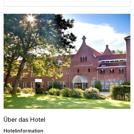
Ausstattung
Über das Hotel
Hotelinformation
Für 3 Tage
155,00 €
p.P. ab