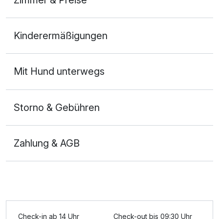
Doppelzimmer Premium
Kinderermäßigungen
2 Erwachsene und 1 Kind
Mit Hund unterwegs
Storno & Gebühren
Zahlung & AGB
Check-in ab 14 Uhr
Check-out bis 09:30 Uhr