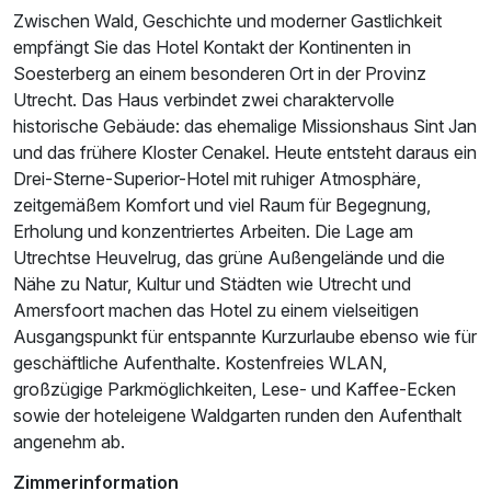
Zwischen Wald, Geschichte und moderner Gastlichkeit
empfängt Sie das Hotel Kontakt der Kontinenten in
Soesterberg an einem besonderen Ort in der Provinz
Utrecht. Das Haus verbindet zwei charaktervolle
historische Gebäude: das ehemalige Missionshaus Sint Jan
Doppelzimmer Premium Komfort
und das frühere Kloster Cenakel. Heute entsteht daraus ein
2 Erwachsene und 1 Kind
Drei-Sterne-Superior-Hotel mit ruhiger Atmosphäre,
zeitgemäßem Komfort und viel Raum für Begegnung,
Erholung und konzentriertes Arbeiten. Die Lage am
Utrechtse Heuvelrug, das grüne Außengelände und die
Nähe zu Natur, Kultur und Städten wie Utrecht und
Amersfoort machen das Hotel zu einem vielseitigen
Ausgangspunkt für entspannte Kurzurlaube ebenso wie für
geschäftliche Aufenthalte. Kostenfreies WLAN,
großzügige Parkmöglichkeiten, Lese- und Kaffee-Ecken
sowie der hoteleigene Waldgarten runden den Aufenthalt
angenehm ab.
Zimmerinformation