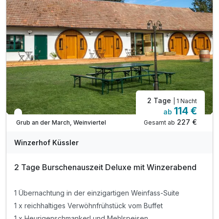
1 x Flasche Like a Kiss Cuvée rot
inkl. Parkplatz- und W-LAN Nutzung im Hotel
2 Tage
| 1 Nacht
114 €
ab
In 3 Wochen wieder frei
227 €
Gesamt ab
Grub an der March, Weinviertel
Winzerhof Küssler
2 Tage Burschenauszeit Deluxe mit Winzerabend
1 Übernachtung in der einzigartigen Weinfass-Suite
1 x reichhaltiges Verwöhnfrühstück vom Buffet
1 x Heurigenschmankerl und Mehlspeisen