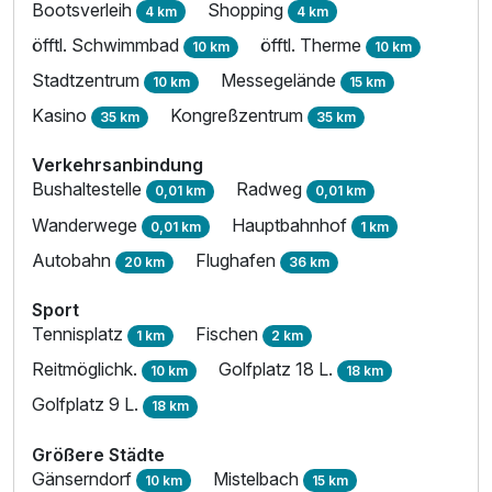
Bootsverleih
Shopping
4 km
4 km
öfftl. Schwimmbad
öfftl. Therme
10 km
10 km
Stadtzentrum
Messegelände
10 km
15 km
Kasino
Kongreßzentrum
35 km
35 km
Verkehrsanbindung
Bushaltestelle
Radweg
0,01 km
0,01 km
Wanderwege
Hauptbahnhof
0,01 km
1 km
Autobahn
Flughafen
20 km
36 km
Sport
Tennisplatz
Fischen
1 km
2 km
Reitmöglichk.
Golfplatz 18 L.
10 km
18 km
Golfplatz 9 L.
18 km
Größere Städte
Gänserndorf
Mistelbach
10 km
15 km