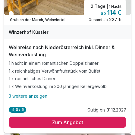
2 Tage
| 1 Nacht
114 €
ab
In 3 Wochen wieder frei
227 €
Gesamt ab
Grub an der March, Weinviertel
Winzerhof Küssler
Weinreise nach Niederösterreich inkl. Dinner &
Weinverkostung
1 Nacht in einem romantischen Doppelzimmer
1 x reichhaltiges Verwöhnfrühstück vom Buffet
1 x romantisches Dinner
1 x Weinverkostung im 300 jährigen Kellergewölb
3 weitere anzeigen
Alle Inklusivleistungen
7 enthalten
Gültig bis 31.12.2027
5,0 / 6
1 Nacht in einem romantischen Doppelzimmer
Zum Angebot
1 x reichhaltiges Verwöhnfrühstück vom Buffet
1 x romantisches Dinner