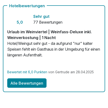
besondere Ambiente genießen, bevor es wieder an die
Hotelbewertungen
Mit Hotelbar
Heimreise geht. Entdeckt das südliche Weinviertel bei
Sehr gut
einem einzigartigen Urlaub hier bei uns am Winzerhof
5,0
77 Bewertungen
Küssler in Stillfried/Grub an der March, dem ältesten
Weinort Österreichs.
Urlaub im Weinviertel | Weinfass-Deluxe inkl.
Weinverkostung | 1 Nacht
Copyright_Küssler
Hotel/Weingut sehr gut - da aufgrund "nur" kalter
Speisen fehlt ein Gasthaus in der Umgebung für einen
längeren Aufenthalt.
Bewertet mit 6,0 Punkten
von Gertrude am 28.04.2025
Alle Bewertungen