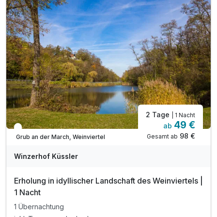
2 Tage
| 1 Nacht
49 €
ab
In 3 Wochen wieder frei
98 €
Gesamt ab
Grub an der March, Weinviertel
Winzerhof Küssler
Erholung in idyllischer Landschaft des Weinviertels |
1 Nacht
1 Übernachtung