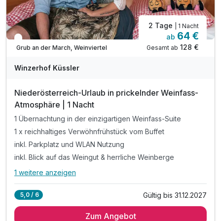
2 Tage
| 1 Nacht
64 €
ab
In 3 Wochen wieder frei
128 €
Gesamt ab
Grub an der March, Weinviertel
Winzerhof Küssler
Niederösterreich-Urlaub in prickelnder Weinfass-
Atmosphäre | 1 Nacht
1 Übernachtung in der einzigartigen Weinfass-Suite
1 x reichhaltiges Verwöhnfrühstück vom Buffet
inkl. Parkplatz und WLAN Nutzung
inkl. Blick auf das Weingut & herrliche Weinberge
1 weitere anzeigen
Alle Inklusivleistungen
5 enthalten
Gültig bis 31.12.2027
5,0 / 6
1 Übernachtung in der einzigartigen Weinfass-Suite
Zum Angebot
1 x reichhaltiges Verwöhnfrühstück vom Buffet