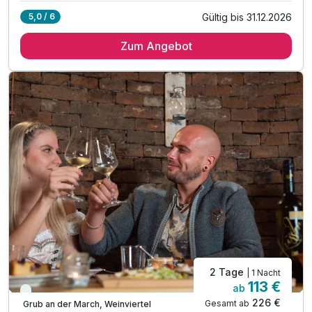
Gültig bis 31.12.2026
5,0 / 6
Übernachtung in der einzigartigen Weinfass-Suite
Zum Angebot
1 x reichhaltiges Verwöhnfrühstück vom Buffet
1x Heurigenschmankerl und Mehlspeisen
inkl. ein Kind im Preis inkludiert*
inkl. 1x "Tomi" das Kuschelfass für das Kind
inkl. Nutzung des Winzergartens
inkl. Nutzung von Weinviertler Stubn & Lounge
inkl. Parkplatz- und W-LAN Nutzung im Hotel
TIPP: Wandern, Radfahren, Schlösser besichtigen
TIPP: Kanufahren und Relaxen am Winzerhof
*Kinder müssen nicht extra dazugebucht werden
*sind im Preis enthalten
2 Tage
| 1 Nacht
113 €
ab
Immer verfügbar
226 €
Gesamt ab
Grub an der March, Weinviertel