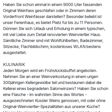
Haben Sie schon einmal in einem 9000 Liter fassenden
Original Weinfass geschlafen oder in Zimmern deren
Vorderfront Weinfässer darstellen? Besonder beliebt ist
unser Ferienhaus, es bietet Platz für bis zu 11 Personen.
Gönnen Sie sich Urlaub und Erholung in einem typischen,
mit viel Liebe zum Detail renovierten Weinviertler Haus.
Sämtliche Zimmer sind mit Wohlfühlbetten, Badezimmer,
Ausstattung
Sitzecke, Flachbildschirm, kostenloses WLAN bestens
ausgestattet.
Zusatznächte
KULINARIK
Jeden Morgen wird ein Frühstücksbuffet angeboten.
Für 2 Tage
113,50 €
p.P. ab
Nehmen Sie an einer Weinverkostung in einem urigen
300jährigen Kellergewölbe teil und bestaunen dabei die
Kellerei eines begnadeten Salonwinzers? Haben Sie schon
eine Flasche - im wahrsten Sinne des Wortes -
ausgezeichneten Küssler Weins genossen, mit oder ohne
Original-Weinviertler-Spezialitäten aus unserer Küche?