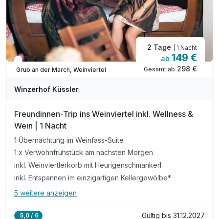
*Kinder müssen nicht extra dazugebucht werden
*sind im Preis enthalten
2 Tage
| 1 Nacht
149 €
ab
In 3 Wochen wieder frei
298 €
Gesamt ab
Grub an der March, Weinviertel
Winzerhof Küssler
Freundinnen-Trip ins Weinviertel inkl. Wellness &
Wein | 1 Nacht
1 Übernachtung im Weinfass-Suite
1 x Verwöhnfrühstück am nächsten Morgen
inkl. Weinviertlerkorb mit Heurigenschmankerl
inkl. Entspannen im einzigartigen Kellergewölbe*
5 weitere anzeigen
Alle Inklusivleistungen
9 enthalten
Gültig bis 31.12.2027
5,0 / 6