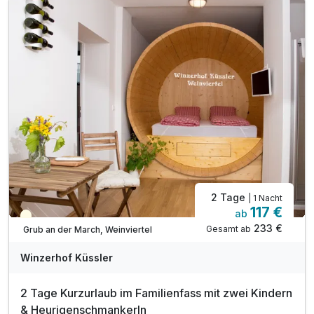
1 x Weinverkostung im 300 jährigen Kellergewölb
1 x Führung durch den Winzerhof inkl. Kellerrei
1 x Flasche Mineralwasser
inkl. Parkplatz- und W-LAN Nutzung im Hotel
2 Tage
| 1 Nacht
117 €
ab
Teilweise ausgelastet
233 €
Gesamt ab
Grub an der March, Weinviertel
Winzerhof Küssler
2 Tage Kurzurlaub im Familienfass mit zwei Kindern
& Heurigenschmankerln