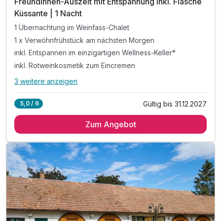
Freundinnen-Auszeit mit Entspannung inkl. Flasche
Küssante | 1 Nacht
1 Übernachtung im Weinfass-Chalet
1 x Verwöhnfrühstück am nächsten Morgen
inkl. Entspannen im einzigartigen Wellness-Keller*
inkl. Rotweinkosmetik zum Eincremen
3 weitere anzeigen
Alle Inklusivleistungen
7 enthalten
Gültig bis 31.12.2027
5,0 / 6
1 Übernachtung im Weinfass-Chalet
Zum Angebot
1 x Verwöhnfrühstück am nächsten Morgen
inkl. Entspannen im einzigartigen Wellness-Keller*
inkl. Rotweinkosmetik zum Eincremen
inkl. 1 Flasche Küssante (Frizannte)
inkl. Parkplatz & W-LAN Nutzung
Tipp: Winzerabend im Winzerhof Küssler