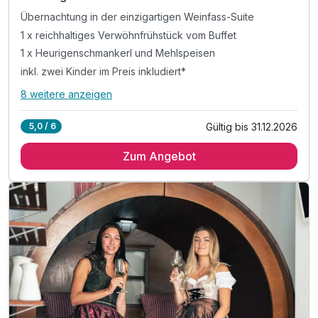
Übernachtung in der einzigartigen Weinfass-Suite
1 x reichhaltiges Verwöhnfrühstück vom Buffet
1 x Heurigenschmankerl und Mehlspeisen
inkl. zwei Kinder im Preis inkludiert*
8 weitere anzeigen
Alle Inklusivleistungen
12 enthalten
Gültig bis 31.12.2026
5,0 / 6
Übernachtung in der einzigartigen Weinfass-Suite
Zum Angebot
1 x reichhaltiges Verwöhnfrühstück vom Buffet
1 x Heurigenschmankerl und Mehlspeisen
inkl. zwei Kinder im Preis inkludiert*
inkl. 2x "Tomi" das Kuschelfass für die Kinder
inkl. Nutzung des Winzergartens
inkl. Nutzung von Weinviertler Stubn & Lounge
inkl. Parkplatz- und W-LAN Nutzung im Hotel
TIPP: Wandern, Radfahren, Schlösser besichtigen
TIPP: Kanufahren und Relaxen am Winzerhof