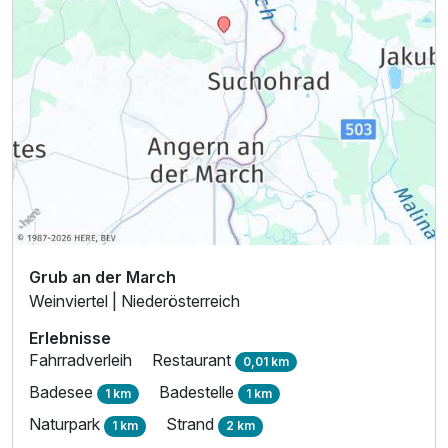
Grub an der March
Weinviertel | Niederösterreich
Erlebnisse
Fahrradverleih
Restaurant
0,01 km
Badesee
Badestelle
1 km
1 km
Naturpark
Strand
1 km
2 km