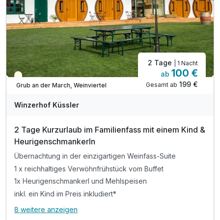
2 Tage
| 1 Nacht
100 €
ab
Teilweise ausgelastet
199 €
Gesamt ab
Grub an der March, Weinviertel
Winzerhof Küssler
2 Tage Kurzurlaub im Familienfass mit einem Kind &
Heurigenschmankerln
Übernachtung in der einzigartigen Weinfass-Suite
1 x reichhaltiges Verwöhnfrühstück vom Buffet
1x Heurigenschmankerl und Mehlspeisen
inkl. ein Kind im Preis inkludiert*
8 weitere anzeigen
Alle Inklusivleistungen
12 enthalten