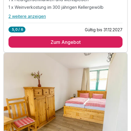
1 x Weinverkostung im 300 jährigen Kellergewölb
2 weitere anzeigen
Alle Inklusivleistungen
6 enthalten
Gültig bis 31.12.2027
5,0 / 6
1 Übernachtung in der einzigartigen Weinfass-Suite
Zum Angebot
1 x reichhaltiges Verwöhnfrühstück vom Buffet
1 x Heurigenschmankerl und Mehlspeisen
1 x Weinverkostung im 300 jährigen Kellergewölb
1 x Führung durch den Winzerhof inkl. Kellerrei
inkl. Parkplatz- und W-LAN Nutzung im Hotel