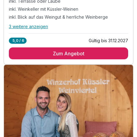
inkl. Terrasse oder Laube
inkl. Weinkeller mit Küssler-Weinen
inkl. Blick auf das Weingut & herrliche Weinberge
3 weitere anzeigen
Alle Inklusivleistungen
7 enthalten
Gültig bis 31.12.2027
5,0 / 6
1 Übernachtung
Zum Angebot
inkl. Terrasse oder Laube
inkl. Weinkeller mit Küssler-Weinen
inkl. Blick auf das Weingut & herrliche Weinberge
inkl. Parkplatz & W-LAN Nutzung
Tipp: Frühstück & Halbpension zubuchbar
Tipp: Winzerabend im Winzerhof Küssler