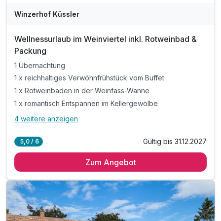
Winzerhof Küssler
Wellnessurlaub im Weinviertel inkl. Rotweinbad &
Packung
1 Übernachtung
1 x reichhaltiges Verwöhnfrühstück vom Buffet
1 x Rotweinbaden in der Weinfass-Wanne
1 x romantisch Entspannen im Kellergewölbe
4 weitere anzeigen
Alle Inklusivleistungen
8 enthalten
Gültig bis 31.12.2027
5,0 / 6
1 Übernachtung
Zum Angebot
1 x reichhaltiges Verwöhnfrühstück vom Buffet
1 x Rotweinbaden in der Weinfass-Wanne
1 x romantisch Entspannen im Kellergewölbe
1 x Rotweinpackung "Sinnesreise"
1 x Kosmetik-Geschenpaket