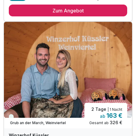
1 Übernachtung im Weinfass-Suite
Zum Angebot
1 x Verwöhnfrühstück am nächsten Morgen
inkl. Weinviertlerkorb mit Heurigenschmankerl
inkl. Entspannen im einzigartigen Kellergewölbe*
inkl. Rotweinkosmetik zum Selbsteincremen
inkl. Weinverkostung im 300jährigen Kellergewölbe
inkl. 1 Flasche Küssante (Frizzante)
inkl. Führung durch die Kellerei
inkl. Parkplatz & W-LAN Nutzung
2 Tage
| 1 Nacht
163 €
ab
Immer verfügbar
326 €
Gesamt ab
Grub an der March, Weinviertel
Winzerhof Küssler