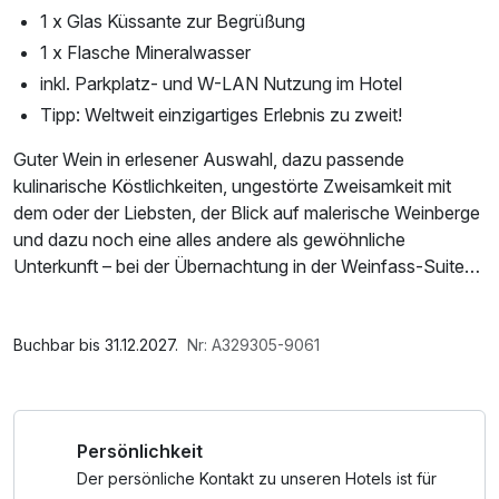
1 x Glas Küssante zur Begrüßung
1 x Flasche Mineralwasser
inkl. Parkplatz- und W-LAN Nutzung im Hotel
Tipp: Weltweit einzigartiges Erlebnis zu zweit!
Guter Wein in erlesener Auswahl, dazu passende
kulinarische Köstlichkeiten, ungestörte Zweisamkeit mit
dem oder der Liebsten, der Blick auf malerische Weinberge
und dazu noch eine alles andere als gewöhnliche
Unterkunft – bei der Übernachtung in der Weinfass-Suite
hier bei uns in Stillfried/Grub an der March kommt all das
zusammen, was einen unvergesslichen Romantikurlaub
Im Angebot enthalten
speziell für Weinliebhaber ausmacht. Ihr liebt Wein, schätzt
Parkplatz, W-LAN Nutzung / Internetnutzung
Buchbar bis 31.12.2027.
Nr: A329305-9061
das Besondere und wollt mehr über die Herstellung des
edlen Tropfens erfahren? Dann nichts wie los zur
Übernachtung im Weinfass in Stillfried/Grub an der March!
Persönlichkeit
Begrüßt werdet Ihr zu Eurem besonderen Kurzurlaub ganz
Der persönliche Kontakt zu unseren Hotels ist für