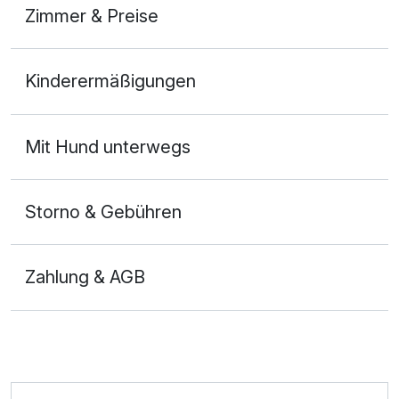
Zimmer & Preise
Suite/n
Kinderermäßigungen
2 Erwachsene
Mit Hund unterwegs
Storno & Gebühren
Zahlung & AGB