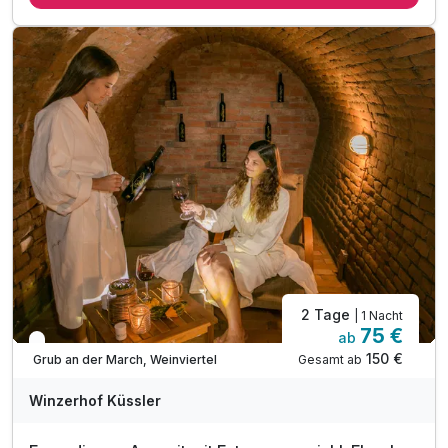
inkl. Parkplatz und WLAN Nutzung
inkl. Blick auf das Weingut & herrliche Weinberge
Tipp: Weltweit einzigartiges Erlebnis zu zweit!
2 Tage
| 1 Nacht
75 €
ab
In 3 Wochen wieder frei
150 €
Gesamt ab
Grub an der March, Weinviertel
Winzerhof Küssler