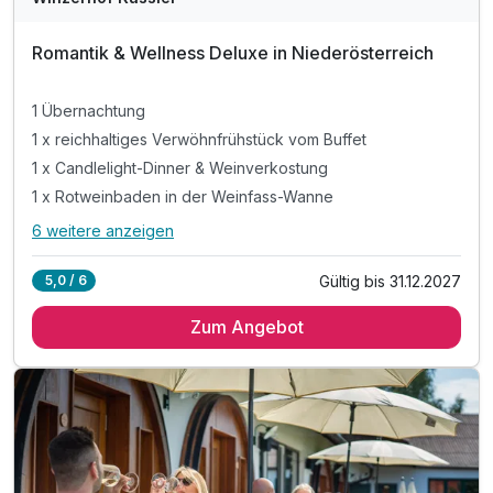
Romantik & Wellness Deluxe in Niederösterreich
1 Übernachtung
1 x reichhaltiges Verwöhnfrühstück vom Buffet
1 x Candlelight-Dinner & Weinverkostung
1 x Rotweinbaden in der Weinfass-Wanne
6 weitere anzeigen
Alle Inklusivleistungen
10 enthalten
Gültig bis 31.12.2027
5,0 / 6
1 Übernachtung
Zum Angebot
1 x reichhaltiges Verwöhnfrühstück vom Buffet
1 x Candlelight-Dinner & Weinverkostung
1 x Rotweinbaden in der Weinfass-Wanne
1 x Rotweinpackung "Sinnesreise"
1 x romantisches Entspannen im Kellergewölbe
1 x Kosmetik-Geschenkpaket