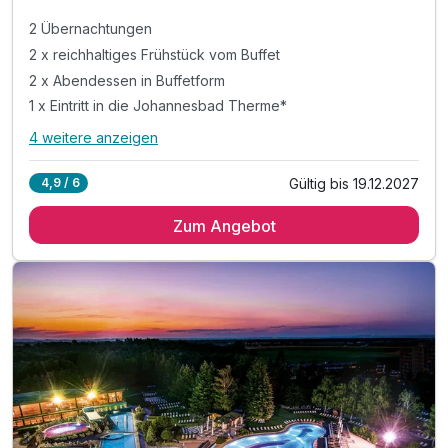
2 Übernachtungen
2 x reichhaltiges Frühstück vom Buffet
2 x Abendessen in Buffetform
1 x Eintritt in die Johannesbad Therme*
4 weitere anzeigen
Alle Inklusivleistungen
8 enthalten
Gültig bis 19.12.2027
4,9 / 6
2 Übernachtungen
Zum Angebot
2 x reichhaltiges Frühstück vom Buffet
2 x Abendessen in Buffetform
1 x Eintritt in die Johannesbad Therme*
inkl. Johannesbad Hotels Wohlfühlleistungen
inkl. kuscheliger Leihbademantel
inkl. Leistungen Kur- und Gästekarte Bad Füssing
inkl. Transfer Johannesbad & innerhalb des Kurorts