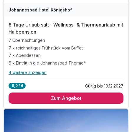
Johannesbad Hotel Königshof
8 Tage Urlaub satt - Wellness- & Thermenurlaub mit
Halbpension
7 Übernachtungen
7 x reichhaltiges Frühstück vom Buffet
7 x Abendessen
6 x Eintritt in die Johannesbad Therme*
4 weitere anzeigen
Alle Inklusivleistungen
8 enthalten
Gültig bis 19.12.2027
5,0 / 6
7 Übernachtungen
Zum Angebot
7 x reichhaltiges Frühstück vom Buffet
7 x Abendessen
6 x Eintritt in die Johannesbad Therme*
3 x Massage (ca. 20 Min)
inkl. Nutzung des hoteleigenen Wellnessbereiches