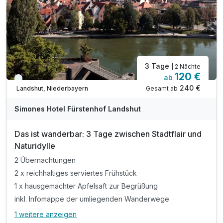
3 Tage
| 2 Nächte
120 €
ab
Viele Termine frei
240 €
Gesamt ab
Landshut, Niederbayern
Simones Hotel Fürstenhof Landshut
Das ist wanderbar: 3 Tage zwischen Stadtflair und
Naturidylle
2 Übernachtungen
2 x reichhaltiges serviertes Frühstück
1 x hausgemachter Apfelsaft zur Begrüßung
inkl. Infomappe der umliegenden Wanderwege
1 weitere anzeigen
Alle Inklusivleistungen
5 enthalten