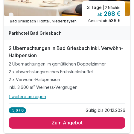
3 Tage
| 2 Nächte
268 €
ab
Verfügbar bis Dezember
536 €
Gesamt ab
Bad Griesbach i. Rottal, Niederbayern
Parkhotel Bad Griesbach
2 Übernachtungen in Bad Griesbach inkl. Verwöhn-
Halbpension
2 Übernachtungen im gemütlichen Doppelzimmer
2 x abwechslungsreiches Frühstücksbuffet
2 x Verwöhn-Halbpension
inkl. 3.600 m² Wellness-Vergnügen
1 weitere anzeigen
Alle Inklusivleistungen
5 enthalten
Gültig bis 20.12.2026
5,6 / 6
2 Übernachtungen im gemütlichen Doppelzimmer
Zum Angebot
2 x abwechslungsreiches Frühstücksbuffet
2 x Verwöhn-Halbpension