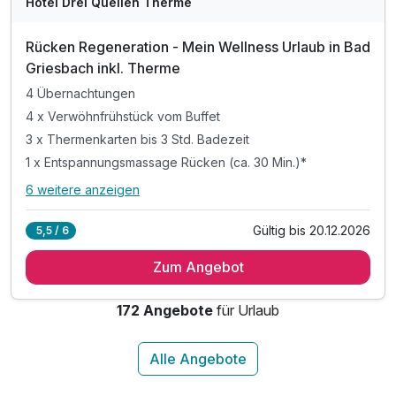
Hotel Drei Quellen Therme
Rücken Regeneration - Mein Wellness Urlaub in Bad
Griesbach inkl. Therme
4 Übernachtungen
4 x Verwöhnfrühstück vom Buffet
3 x Thermenkarten bis 3 Std. Badezeit
1 x Entspannungsmassage Rücken (ca. 30 Min.)*
6 weitere anzeigen
Alle Inklusivleistungen
10 enthalten
Gültig bis 20.12.2026
5,5 / 6
4 Übernachtungen
Zum Angebot
4 x Verwöhnfrühstück vom Buffet
3 x Thermenkarten bis 3 Std. Badezeit
172 Angebote
für Urlaub
1 x Entspannungsmassage Rücken (ca. 30 Min.)*
1 x Breuss-Massage (ca. 35 min)*
1 x Naturfango Großpackung
4 x erlesenes 4-Gang-Menü (Menüwahl)