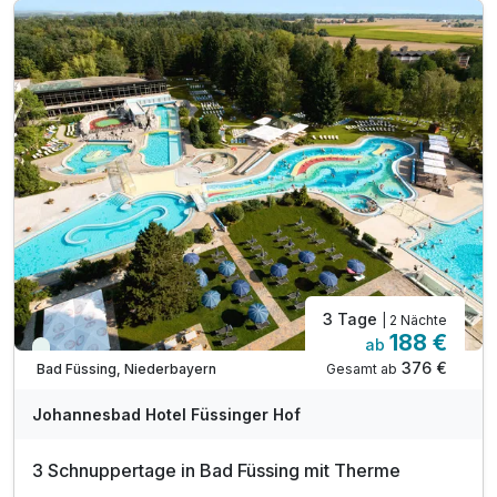
inkl. 3.600 m² Wellness-Vergnügen
inkl. Parkhotel-Verwöhnleistungen
3 Tage
| 2 Nächte
188 €
ab
Viele Termine frei
376 €
Gesamt ab
Bad Füssing, Niederbayern
Johannesbad Hotel Füssinger Hof
3 Schnuppertage in Bad Füssing mit Therme