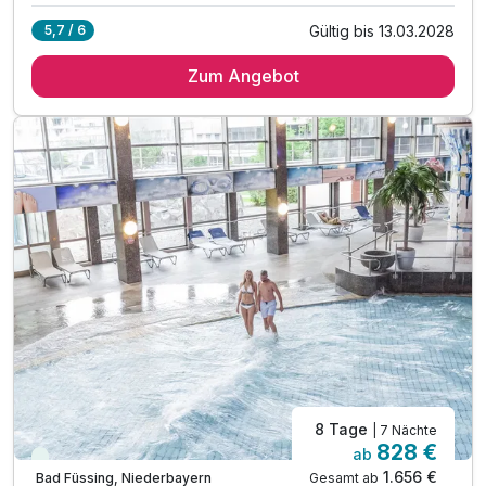
Gültig bis 13.03.2028
5,7 / 6
2 Übernachtungen
Zum Angebot
2 x reichhaltiges serviertes Frühstück
1 x hausgemachter Apfelsaft zur Begrüßung
inkl. Infomappe der umliegenden Wanderwege
inkl. WLAN
8 Tage
| 7 Nächte
828 €
ab
Viele Termine frei
1.656 €
Gesamt ab
Bad Füssing, Niederbayern