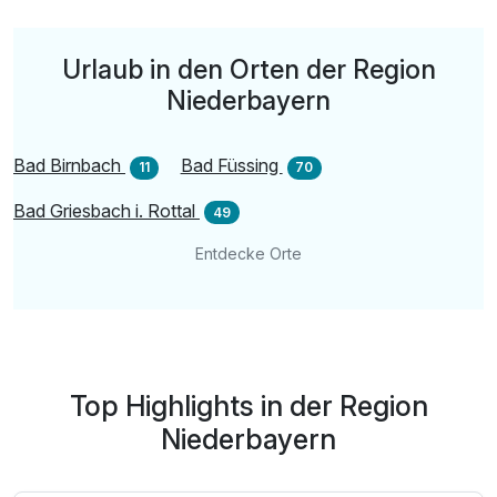
1 x Begrüßungsdrink
inkl. der Hotel Drei Quellen Verwöhnleistungen
Urlaub in den Orten der Region
Das Angebot ist erst ab 16 Jahren buchbar
Niederbayern
Bad Birnbach
Bad Füssing
11
70
Bad Griesbach i. Rottal
49
Entdecke Orte
Top Highlights in der Region
Niederbayern