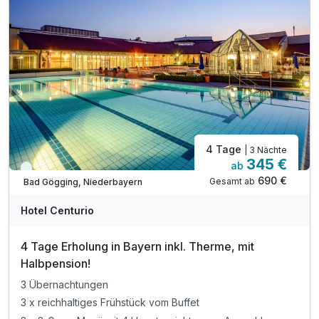
inkl. kuscheliger Leihbademantel
inkl. Johannesbad Hotels Wohlfühlleistungen
4 Tage
| 3 Nächte
345 €
ab
Immer verfügbar
690 €
Gesamt ab
Bad Gögging, Niederbayern
Hotel Centurio
4 Tage Erholung in Bayern inkl. Therme, mit
Halbpension!
3 Übernachtungen
3 x reichhaltiges Frühstück vom Buffet