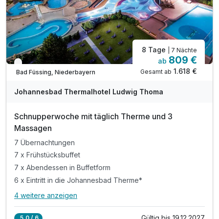
8 Tage
| 7 Nächte
809 €
ab
Verfügbar bis Januar
1.618 €
Gesamt ab
Bad Füssing, Niederbayern
Johannesbad Thermalhotel Ludwig Thoma
Schnupperwoche mit täglich Therme und 3
Massagen
7 Übernachtungen
7 x Frühstücksbuffet
7 x Abendessen in Buffetform
6 x Eintritt in die Johannesbad Therme*
4 weitere anzeigen
Alle Inklusivleistungen
8 enthalten
Gültig bis 19.12.2027
5,0 / 6