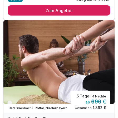
7 Übernachtungen
Zum Angebot
7 x Frühstücksbuffet
7 x Abendessen in Buffetform
6 x Eintritt in die Johannesbad Therme*
3 x Massage (ca. 20 Min)
inkl. Johannesbad Hotels Wohlfühlleistungen
inkl. Nutzung des Hotel-Wellnessbereiches
inkl. kuscheliger Leihbademantel
5 Tage
| 4 Nächte
696 €
ab
Verfügbar bis Dezember
1.392 €
Gesamt ab
Bad Griesbach i. Rottal, Niederbayern