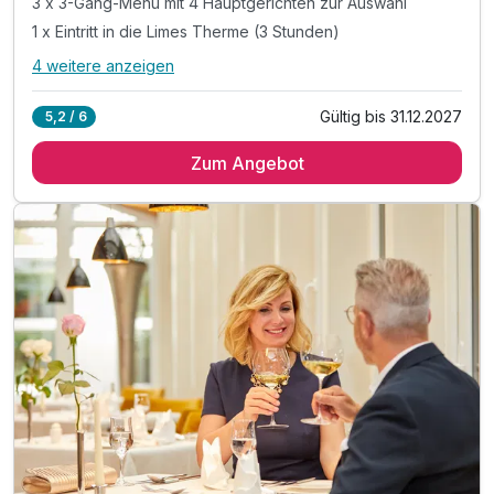
3 x 3-Gang-Menü mit 4 Hauptgerichten zur Auswahl
1 x Eintritt in die Limes Therme (3 Stunden)
4 weitere anzeigen
Alle Inklusivleistungen
8 enthalten
Gültig bis 31.12.2027
5,2 / 6
3 Übernachtungen
Zum Angebot
3 x reichhaltiges Frühstück vom Buffet
3 x 3-Gang-Menü mit 4 Hauptgerichten zur Auswahl
1 x Eintritt in die Limes Therme (3 Stunden)
1 x Tageskarte der Limes-Therme
1 x Besuch der "Totes-Meer-Salzgrotte"
inkl. Leihbademantel
inkl. WLAN