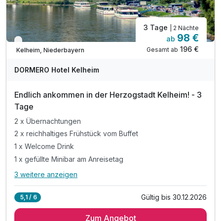
3 Tage
| 2 Nächte
98 €
ab
Verfügbar bis Dezember
196 €
Gesamt ab
Kelheim, Niederbayern
DORMERO Hotel Kelheim
Endlich ankommen in der Herzogstadt Kelheim! - 3
Tage
2 x Übernachtungen
2 x reichhaltiges Frühstück vom Buffet
1 x Welcome Drink
1 x gefüllte Minibar am Anreisetag
3 weitere anzeigen
Alle Inklusivleistungen
7 enthalten
Gültig bis 30.12.2026
5,1 / 6
2 x Übernachtungen
Zum Angebot
2 x reichhaltiges Frühstück vom Buffet