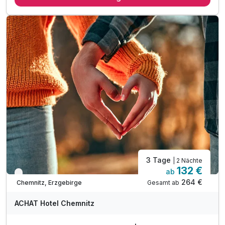
1 x Kaffee und Kuchen im Schlosscafé
inkl. Parkplatz
inkl. W-LAN
3 Tage
| 2 Nächte
132 €
ab
Verfügbar bis November
264 €
Gesamt ab
Chemnitz, Erzgebirge
ACHAT Hotel Chemnitz