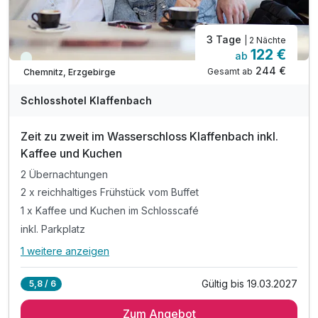
3 Tage
| 2 Nächte
122 €
ab
Viele Termine frei
244 €
Gesamt ab
Chemnitz, Erzgebirge
Schlosshotel Klaffenbach
Zeit zu zweit im Wasserschloss Klaffenbach inkl.
Kaffee und Kuchen
2 Übernachtungen
2 x reichhaltiges Frühstück vom Buffet
1 x Kaffee und Kuchen im Schlosscafé
inkl. Parkplatz
1 weitere anzeigen
Alle Inklusivleistungen
5 enthalten
Gültig bis 19.03.2027
5,8 / 6
2 Übernachtungen
Zum Angebot
2 x reichhaltiges Frühstück vom Buffet