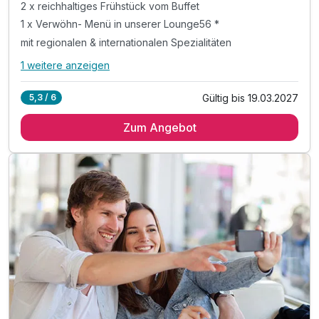
2 x reichhaltiges Frühstück vom Buffet
1 x Verwöhn- Menü in unserer Lounge56 *
mit regionalen & internationalen Spezialitäten
1 weitere anzeigen
Alle Inklusivleistungen
5 enthalten
Gültig bis 19.03.2027
5,3 / 6
2 Übernachtungen
Zum Angebot
2 x reichhaltiges Frühstück vom Buffet
1 x Verwöhn- Menü in unserer Lounge56 *
mit regionalen & internationalen Spezialitäten
1 x Pralinen- und Obstauswahl auf dem Zimmer