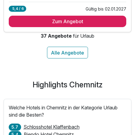
Gültig bis 02.01.2027
5,4 / 6
2 Übernachtungen
Zum Angebot
1 x reichhaltiges Frühstück vom Buffet
1 x Neujahrs- Frühstücksbüffet mit Sekt & Lachs
37 Angebote
für Urlaub
1 x Eintritt zum Silvesterabend im Pentagon3
- Empfangscocktail zur Begrüßung
Highlights Chemnitz
Welche Hotels in Chemnitz in der Kategorie Urlaub
sind die Besten?
Schlosshotel Klaffenbach
5.7
Biendo Hotel Chemnitz
5.4