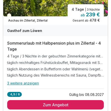
4 Tage
| 3 Nächte
239 €
ab
Teilweise ausgelastet
478 €
Gesamt ab
Aschau im Zillertal, Zillertal
Gasthof zum Löwen
Sommerurlaub mit Halbpension plus im Zillertal - 4
Tage
4 Tage / 3 Nächte in der gebuchten Zimmerkategorie mit All Inklusive
täglich reichhaltiges Frühstücksbuffet, Mittagssnack mit Suppen, Salaten und kleinen Gerichten, Kaffee und Kuchen am Nachmittag
täglich Abendessen in Buffetform oder Wahlmenü (vegetarisch möglich) sowie Auswahl an Getränken (Bier, Tischwein, alkoholfreie Getränke) von 16-20 Uhr (im Speisesaal, nicht im Restaurant)
täglich Nutzung des Wellnessbereichs mit Sauna, Dampfbad und Infrarotkabine
3 weitere anzeigen
Alle Inklusivleistungen
7 enthalten
Gültig bis 08.08.2027
4,9 / 6
4 Tage / 3 Nächte in der gebuchten Zimmerkategorie mit
All Inklusive
Zum Angebot
täglich reichhaltiges Frühstücksbuffet, Mittagssnack mit