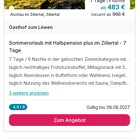
7 Tage
| 6 Nächte
483 €
ab
Teilweise ausgelastet
966 €
Gesamt ab
Aschau im Zillertal, Zillertal
Gasthof zum Löwen
Sommerurlaub mit Halbpension plus im Zillertal - 7
Tage
7 Tage / 6 Nächte in der gebuchten Zimmerkategorie mit All Inklusive
täglich reichhaltiges Frühstücksbuffet, Mittagssnack mit Suppen, Salaten und kleinen Gerichten, Kaffee und Kuchen am Nachmittag
täglich Abendessen in Buffetform oder Wahlmenü (vegetarisch möglich) sowie Auswahl an Getränken (Bier, Tischwein, alkoholfreie Getränke) von 16-20 Uhr (im Speisesaal, nicht im Restaurant)
täglich Nutzung des Wellnessbereichs mit Sauna, Dampfbad und Infrarotkabine
3 weitere anzeigen
Alle Inklusivleistungen
7 enthalten
Gültig bis 08.08.2027
4,9 / 6
7 Tage / 6 Nächte in der gebuchten Zimmerkategorie mit
All Inklusive
Zum Angebot
täglich reichhaltiges Frühstücksbuffet, Mittagssnack mit
Suppen, Salaten und kleinen Gerichten, Kaffee und