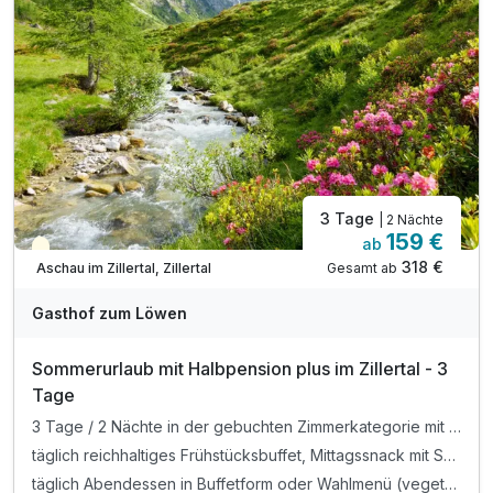
3 Tage
| 2 Nächte
159 €
ab
Teilweise ausgelastet
318 €
Gesamt ab
Aschau im Zillertal, Zillertal
Gasthof zum Löwen
Sommerurlaub mit Halbpension plus im Zillertal - 3
Tage
3 Tage / 2 Nächte in der gebuchten Zimmerkategorie mit All Inklusive
täglich reichhaltiges Frühstücksbuffet, Mittagssnack mit Suppen, Salaten und kleinen Gerichten, Kaffee und Kuchen am Nachmittag
täglich Abendessen in Buffetform oder Wahlmenü (vegetarisch möglich) sowie Auswahl an Getränken (Bier, Tischwein, alkoholfreie Getränke) von 16-20 Uhr (im Speisesaal, nicht im Restaurant)