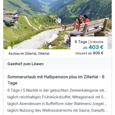
Dampfbad und Infrarotkabine
1 x Grillabend pro Woche (witterungsabhängig, von Juni-
September)
Parken am Hotel (nach Verfügbarkeit)
WLAN
6 Tage
| 5 Nächte
403 €
ab
Teilweise ausgelastet
806 €
Gesamt ab
Aschau im Zillertal, Zillertal
Gasthof zum Löwen
Sommerurlaub mit Halbpension plus im Zillertal - 6
Tage
6 Tage / 5 Nächte in der gebuchten Zimmerkategorie mit All Inklusive
täglich reichhaltiges Frühstücksbuffet, Mittagssnack mit Suppen, Salaten und kleinen Gerichten, Kaffee und Kuchen am Nachmittag
täglich Abendessen in Buffetform oder Wahlmenü (vegetarisch möglich) sowie Auswahl an Getränken (Bier, Tischwein, alkoholfreie Getränke) von 16-20 Uhr (im Speisesaal, nicht im Restaurant)
täglich Nutzung des Wellnessbereichs mit Sauna, Dampfbad und Infrarotkabine