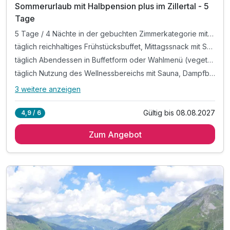
Sommerurlaub mit Halbpension plus im Zillertal - 5
Tage
5 Tage / 4 Nächte in der gebuchten Zimmerkategorie mit All Inklusive
täglich reichhaltiges Frühstücksbuffet, Mittagssnack mit Suppen, Salaten und kleinen Gerichten, Kaffee und Kuchen am Nachmittag
täglich Abendessen in Buffetform oder Wahlmenü (vegetarisch möglich) sowie Auswahl an Getränken (Bier, Tischwein, alkoholfreie Getränke) von 16-20 Uhr (im Speisesaal, nicht im Restaurant)
täglich Nutzung des Wellnessbereichs mit Sauna, Dampfbad und Infrarotkabine
3 weitere anzeigen
Alle Inklusivleistungen
7 enthalten
Gültig bis 08.08.2027
4,9 / 6
5 Tage / 4 Nächte in der gebuchten Zimmerkategorie mit
All Inklusive
Zum Angebot
täglich reichhaltiges Frühstücksbuffet, Mittagssnack mit
Suppen, Salaten und kleinen Gerichten, Kaffee und
Kuchen am Nachmittag
täglich Abendessen in Buffetform oder Wahlmenü
(vegetarisch möglich) sowie Auswahl an Getränken (Bier,
Tischwein, alkoholfreie Getränke) von 16-20 Uhr (im
Speisesaal, nicht im Restaurant)
täglich Nutzung des Wellnessbereichs mit Sauna,