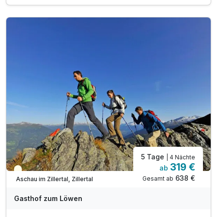
Suppen, Salaten und kleinen Gerichten, Kaffee und
Kuchen am Nachmittag
täglich Abendessen in Buffetform oder Wahlmenü
(vegetarisch möglich) sowie Auswahl an Getränken (Bier,
Tischwein, alkoholfreie Getränke) von 16-20 Uhr (im
Speisesaal, nicht im Restaurant)
täglich Nutzung des Wellnessbereichs mit Sauna,
Dampfbad und Infrarotkabine
1 x Grillabend pro Woche (witterungsabhängig, von Juni-
September)
Parken am Hotel (nach Verfügbarkeit)
WLAN
5 Tage
| 4 Nächte
319 €
ab
Teilweise ausgelastet
638 €
Gesamt ab
Aschau im Zillertal, Zillertal
Gasthof zum Löwen