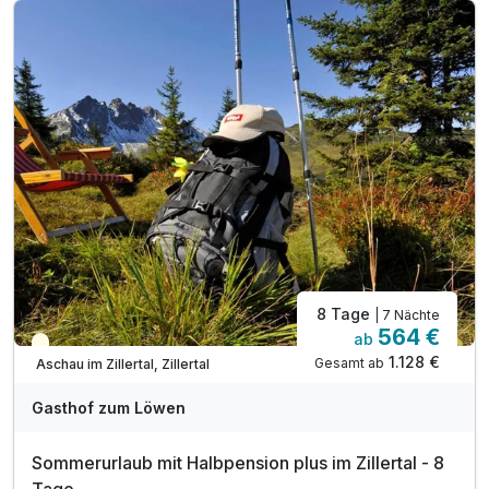
Kuchen am Nachmittag
täglich Abendessen in Buffetform oder Wahlmenü
(vegetarisch möglich) sowie Auswahl an Getränken (Bier,
Tischwein, alkoholfreie Getränke) von 16-20 Uhr (im
Speisesaal, nicht im Restaurant)
täglich Nutzung des Wellnessbereichs mit Sauna,
Dampfbad und Infrarotkabine
1 x Grillabend pro Woche (witterungsabhängig, von Juni-
September)
Parken am Hotel (nach Verfügbarkeit)
WLAN
8 Tage
| 7 Nächte
564 €
ab
Teilweise ausgelastet
1.128 €
Gesamt ab
Aschau im Zillertal, Zillertal
Gasthof zum Löwen
Sommerurlaub mit Halbpension plus im Zillertal - 8