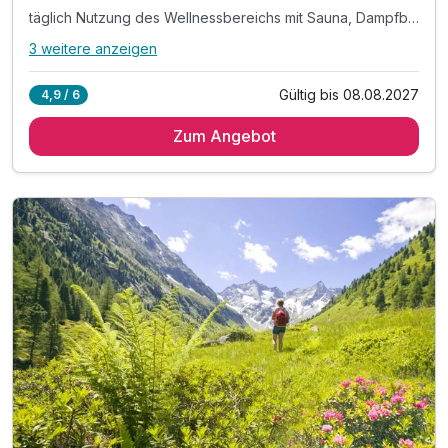
täglich Nutzung des Wellnessbereichs mit Sauna, Dampfbad und Infrarotkabine
3 weitere anzeigen
Alle Inklusivleistungen
7 enthalten
Gültig bis 08.08.2027
4,9 / 6
3 Tage / 2 Nächte in der gebuchten Zimmerkategorie mit
All Inklusive
Zum Angebot
täglich reichhaltiges Frühstücksbuffet, Mittagssnack mit
Suppen, Salaten und kleinen Gerichten, Kaffee und
Kuchen am Nachmittag
täglich Abendessen in Buffetform oder Wahlmenü
(vegetarisch möglich) sowie Auswahl an Getränken (Bier,
Tischwein, alkoholfreie Getränke) von 16-20 Uhr (im
Speisesaal, nicht im Restaurant)
täglich Nutzung des Wellnessbereichs mit Sauna,
Dampfbad und Infrarotkabine
1 x Grillabend pro Woche (witterungsabhängig, von Juni-
September)
Parken am Hotel (nach Verfügbarkeit)
WLAN