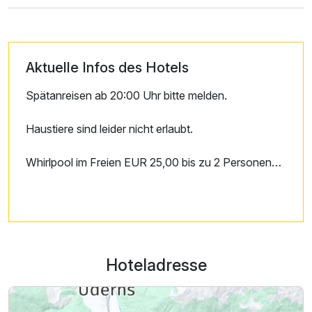
Aktuelle Infos des Hotels
Spätanreisen ab 20:00 Uhr bitte melden.
Haustiere sind leider nicht erlaubt.
Whirlpool im Freien EUR 25,00 bis zu 2 Personen
pro Nutzung (jede weitere Person kostet EUR 5,00
zusätzlich). Fitness EUR 5,00 pro Nutzung.
Solarium Nutzung: EUR 1,00 pro 2 Min.
Parkplatz für Wohnmobil oder Autos mit
Hoteladresse
Wohnmobil-Anhänger EUR 5,00 pro Tag.
Tiefgarage: EUR 8,00 pro Tag (Anmeldung
erforderlich).