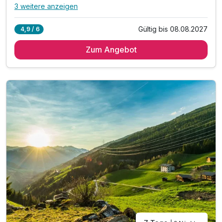
3 weitere anzeigen
Alle Inklusivleistungen
7 enthalten
Gültig bis 08.08.2027
4,9 / 6
6 Tage / 5 Nächte in der gebuchten Zimmerkategorie mit
All Inklusive
Zum Angebot
täglich reichhaltiges Frühstücksbuffet, Mittagssnack mit
Suppen, Salaten und kleinen Gerichten, Kaffee und
Kuchen am Nachmittag
täglich Abendessen in Buffetform oder Wahlmenü
(vegetarisch möglich) sowie Auswahl an Getränken (Bier,
Tischwein, alkoholfreie Getränke) von 16-20 Uhr (im
Speisesaal, nicht im Restaurant)
täglich Nutzung des Wellnessbereichs mit Sauna,
Dampfbad und Infrarotkabine
1 x Grillabend pro Woche (witterungsabhängig, von Juni-
September)
Parken am Hotel (nach Verfügbarkeit)
WLAN