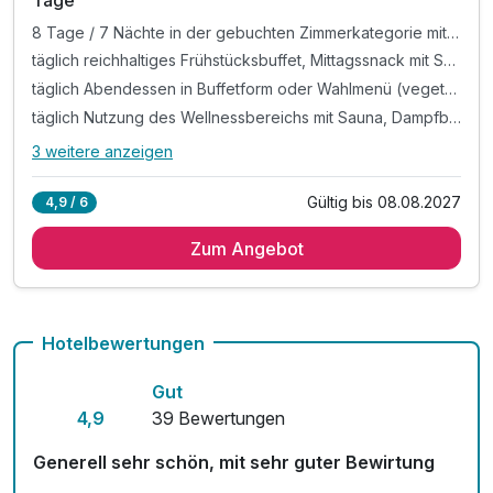
Tage
8 Tage / 7 Nächte in der gebuchten Zimmerkategorie mit All Inklusive
täglich reichhaltiges Frühstücksbuffet, Mittagssnack mit Suppen, Salaten und kleinen Gerichten, Kaffee und Kuchen am Nachmittag
täglich Abendessen in Buffetform oder Wahlmenü (vegetarisch möglich) sowie Auswahl an Getränken (Bier, Tischwein, alkoholfreie Getränke) von 16-20 Uhr (im Speisesaal, nicht im Restaurant)
täglich Nutzung des Wellnessbereichs mit Sauna, Dampfbad und Infrarotkabine
3 weitere anzeigen
Alle Inklusivleistungen
7 enthalten
Gültig bis 08.08.2027
4,9 / 6
8 Tage / 7 Nächte in der gebuchten Zimmerkategorie mit
All Inklusive
Zum Angebot
täglich reichhaltiges Frühstücksbuffet, Mittagssnack mit
Suppen, Salaten und kleinen Gerichten, Kaffee und
Kuchen am Nachmittag
Hotelbewertungen
täglich Abendessen in Buffetform oder Wahlmenü
(vegetarisch möglich) sowie Auswahl an Getränken (Bier,
Gut
Tischwein, alkoholfreie Getränke) von 16-20 Uhr (im
Speisesaal, nicht im Restaurant)
4,9
39 Bewertungen
täglich Nutzung des Wellnessbereichs mit Sauna,
Generell sehr schön, mit sehr guter Bewirtung
Dampfbad und Infrarotkabine