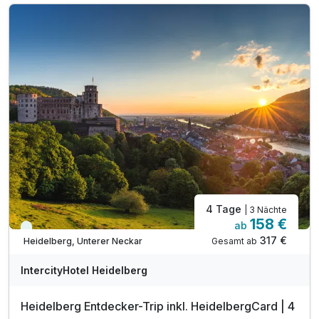
* inkl. Eintritt in das Universitätsmuseum
* inkl. freie Fahrt mit öffentl. Verkehrsmittel
* inkl. Heidelberg Guide
1 x Welcome Drink
inkl. Nutzung W-Lan
4 Tage
| 3 Nächte
158 €
ab
Viele Termine frei
317 €
Gesamt ab
Heidelberg, Unterer Neckar
IntercityHotel Heidelberg
Heidelberg Entdecker-Trip inkl. HeidelbergCard | 4