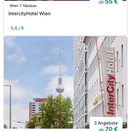
55 €
ab
Wien 7. Neubau
IntercityHotel Wien
5,4 / 6
3 Angebote
70 €
ab