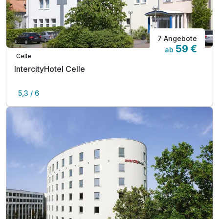
7 Angebote
59 €
ab
Celle
IntercityHotel Celle
5,3 / 6