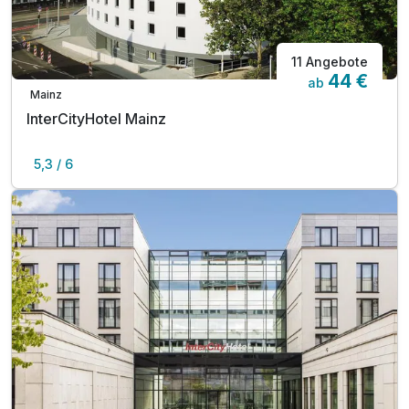
11 Angebote
44 €
ab
Mainz
InterCityHotel Mainz
5,3 / 6