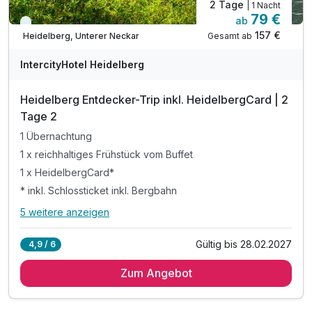
2 Tage
| 1 Nacht
79 €
ab
Viele Termine frei
157 €
Gesamt ab
Heidelberg, Unterer Neckar
IntercityHotel Heidelberg
Heidelberg Entdecker-Trip inkl. HeidelbergCard | 2
Tage 2
1 Übernachtung
1 x reichhaltiges Frühstück vom Buffet
1 x HeidelbergCard*
* inkl. Schlossticket inkl. Bergbahn
5 weitere anzeigen
Alle Inklusivleistungen
9 enthalten
Gültig bis 28.02.2027
4,9 / 6
1 Übernachtung
Zum Angebot
1 x reichhaltiges Frühstück vom Buffet
1 x HeidelbergCard*
* inkl. Schlossticket inkl. Bergbahn