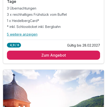
Tage
3 Übernachtungen
3 x reichhaltiges Frühstück vom Buffet
1 x HeidelbergCard*
* inkl. Schlossticket inkl. Bergbahn
5 weitere anzeigen
Alle Inklusivleistungen
9 enthalten
Gültig bis 28.02.2027
4,9 / 6
3 Übernachtungen
Zum Angebot
3 x reichhaltiges Frühstück vom Buffet
1 x HeidelbergCard*
* inkl. Schlossticket inkl. Bergbahn
* inkl. Eintritt in das Universitätsmuseum
* inkl. freie Fahrt mit öffentl. Verkehrsmittel
* inkl. Heidelberg Guide
1 x Welcome Drink
inkl. Nutzung W-Lan