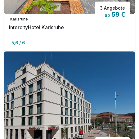
3 Angebote
59 €
ab
Karlsruhe
IntercityHotel Karlsruhe
5,6 / 6