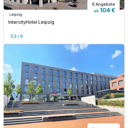
6 Angebote
104 €
ab
Leipzig
IntercityHotel Leipzig
5,3 / 6