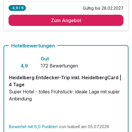
Gültig bis 28.02.2027
4,9 / 6
2 Übernachtungen
Zum Angebot
2 x reichhaltiges Frühstück vom Buffet
1 x HeidelbergCard*
* inkl. Schlossticket inkl. Bergbahn
* inkl. Eintritt in das Universitätsmuseum
Hotelbewertungen
* inkl. freie Fahrt mit öffentl. Verkehrsmittel
Gut
* inkl. Heidelberg Guide
4,9
172 Bewertungen
1 x Welcome Drink
inkl. Nutzung W-Lan
Heidelberg Entdecker-Trip inkl. HeidelbergCard |
4 Tage
Super Hotel - tolles Frühstück- ideale Lage mit super
Anbindung
Bewertet mit 6,0 Punkten
von Isabell am 05.07.2026