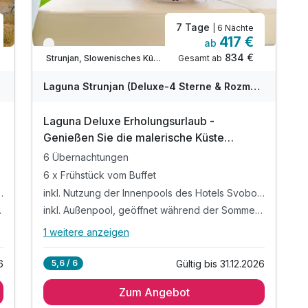
7 Tage
| 6 Nächte
417 €
ab
Verfügbar bis Dezember
834 €
Gesamt ab
Strunjan, Slowenisches Küstenland (Obalno-kraska)
Laguna Strunjan (Deluxe-4 Sterne & Rozmarin-3 Sterne) - Terme Krka
Laguna Deluxe Erholungsurlaub -
Genießen Sie die malerische Küste
Sloweniens | 6 Nächte
6 Übernachtungen
6 x Frühstück vom Buffet
ls des Hotels Svoboda*
inkl. Nutzung der Innenpools des Hotels Svoboda*
mmermonate
inkl. Außenpool, geöffnet während der Sommermonate
1 weitere anzeigen
Alle Inklusivleistungen
5 enthalten
6
Gültig bis 31.12.2026
5,6 / 6
6 Übernachtungen
Zum Angebot
6 x Frühstück vom Buffet