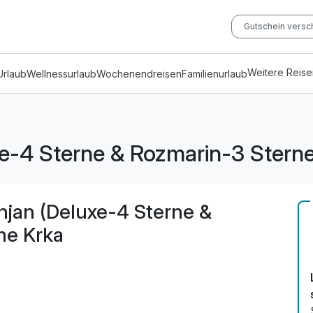
Gutschein vers
Weitere Reis
Urlaub
Wellnessurlaub
Wochenendreisen
Familienurlaub
e-4 Sterne & Rozmarin-3 Sterne
jan (Deluxe-4 Sterne &
me Krka