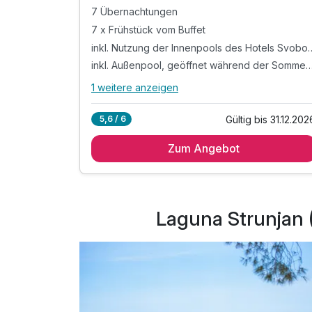
Sloweniens | 7 Nächte
7 Übernachtungen
7 x Frühstück vom Buffet
inkl. Nutzung der Innenpoo
inkl. Außenpool, geöffnet während der So
1 weitere anzeigen
Alle Inklusivleistungen
5 enthalten
Gültig bis 31.12.202
5,6 / 6
7 Übernachtungen
Zum Angebot
7 x Frühstück vom Buffet
inkl. Nutzung der Innenpools des Hotels
Svoboda*
inkl. Außenpool, geöffnet während der
Laguna Strunjan 
Sommermonate
inkl. W-Lan Nutzung & Parkplatz