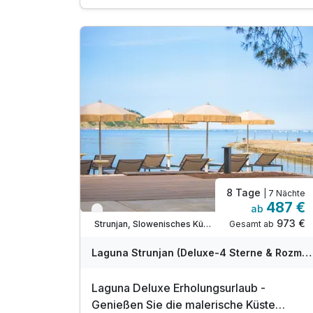
inkl. Nutzung der Innenpools des Hotels
Svoboda*
inkl. Außenpool, geöffnet während der
Sommermonate
inkl. W-Lan Nutzung & Parkplatz
8 Tage
| 7 Nächte
487 €
ab
Verfügbar bis Dezember
973 €
Gesamt ab
Strunjan, Slowenisches Küstenland (Obalno-kraska)
Laguna Strunjan (Deluxe-4 Sterne & Rozmarin-3 Sterne) - Terme Krka
Laguna Deluxe Erholungsurlaub -
Genießen Sie die malerische Küste