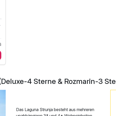
ls des Hotels Svoboda*
mmermonate
6
(Deluxe-4 Sterne & Rozmarin-3 Ste
Das Laguna Strunja besteht aus mehreren
unabhängigen 3* und 4* Wohneinheiten.