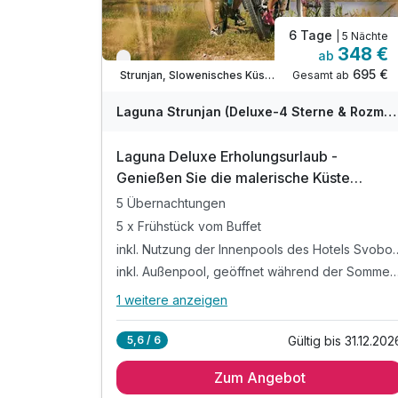
6 Tage
| 5 Nächte
348 €
ab
Verfügbar bis Dezember
695 €
Gesamt ab
Strunjan, Slowenisches Küstenland (Obalno-kraska)
Laguna Strunjan (Deluxe-4 Sterne & Rozmarin-3 Sterne) - Terme Krka
Laguna Deluxe Erholungsurlaub -
Genießen Sie die malerische Küste
Sloweniens | 5 Nächte
5 Übernachtungen
5 x Frühstück vom Buffet
inkl. Nutzung der Innenpoo
inkl. Außenpool, geöffnet während der So
1 weitere anzeigen
Alle Inklusivleistungen
5 enthalten
Gültig bis 31.12.202
5,6 / 6
5 Übernachtungen
Zum Angebot
5 x Frühstück vom Buffet