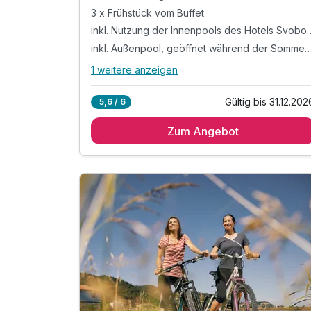
3 x Frühstück vom Buffet
inkl. Nutzung der Innenpoo
inkl. Außenpool, geöffnet während der So
1 weitere anzeigen
Alle Inklusivleistungen
5 enthalten
Gültig bis 31.12.202
5,6 / 6
3 Übernachtungen
Zum Angebot
3 x Frühstück vom Buffet
inkl. Nutzung der Innenpools des Hotels
Svoboda*
inkl. Außenpool, geöffnet während der
Sommermonate
inkl. W-Lan Nutzung & Parkplatz