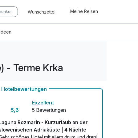
Meine Reisen
Wunschzettel
chenken
eideen
) - Terme Krka
Hotelbewertungen
Exzellent
5,6
5 Bewertungen
Laguna Rozmarin - Kurzurlaub an der
slowenischen Adriaküste | 4 Nächte
Sehr schönes Hotel mit allem drum und dran!