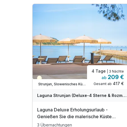
4 Tage
| 3 Nächte
209 €
ab
Teilweise ausgelastet
417 €
Gesamt ab
Strunjan, Slowenisches Küstenland (Obalno-kraska)
Laguna Strunjan (Deluxe-4 Sterne & Rozmarin-3 Sterne) - Terme Krka
Laguna Deluxe Erholungsurlaub -
Genießen Sie die malerische Küste
Sloweniens | 3 Nächte
3 Übernachtungen