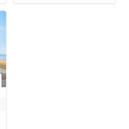
inkl. Nutzung der Innenpools des Hotels
Svoboda*
inkl. Außenpool, geöffnet während der
Sommermonate
inkl. W-Lan Nutzung & Parkplatz