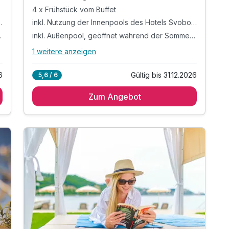
4 x Frühstück vom Buffet
ls des Hotels Svoboda*
inkl. Nutzung der Innenpools des Hotels Svoboda*
mmermonate
inkl. Außenpool, geöffnet während der Sommermonate
1 weitere anzeigen
Alle Inklusivleistungen
5 enthalten
6
Gültig bis 31.12.2026
5,6 / 6
4 Übernachtungen
Zum Angebot
4 x Frühstück vom Buffet
inkl. Nutzung der Innenpools des Hotels
Svoboda*
inkl. Außenpool, geöffnet während der
Sommermonate
inkl. W-Lan Nutzung & Parkplatz