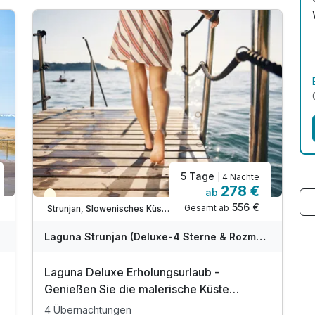
5 Tage
| 4 Nächte
278 €
ab
Teilweise ausgelastet
556 €
Gesamt ab
Strunjan, Slowenisches Küstenland (Obalno-kraska)
Laguna Strunjan (Deluxe-4 Sterne & Rozmarin-3 Sterne) - Terme Krka
Laguna Deluxe Erholungsurlaub -
Genießen Sie die malerische Küste
Sloweniens | 4 Nächte
4 Übernachtungen