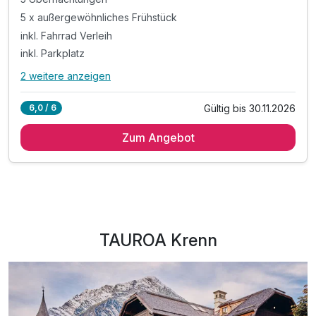
5 x außergewöhnliches Frühstück
inkl. Fahrrad Verleih
inkl. Parkplatz
2 weitere anzeigen
Alle Inklusivleistungen
6 enthalten
Gültig bis 30.11.2026
6,0 / 6
5 Übernachtungen
Zum Angebot
5 x außergewöhnliches Frühstück
inkl. Fahrrad Verleih
inkl. Parkplatz
inkl. Bademantel, Hausschuhe & Handtücher
inkl. WLAN
TAUROA Krenn