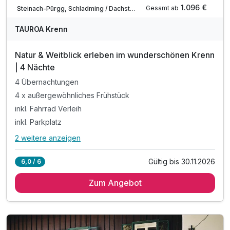
Teilweise ausgelastet
1.096 €
Gesamt ab
Steinach-Pürgg, Schladming / Dachstein
TAUROA Krenn
Natur & Weitblick erleben im wunderschönen Krenn
| 4 Nächte
4 Übernachtungen
4 x außergewöhnliches Frühstück
inkl. Fahrrad Verleih
inkl. Parkplatz
2 weitere anzeigen
Alle Inklusivleistungen
6 enthalten
Gültig bis 30.11.2026
6,0 / 6
4 Übernachtungen
Zum Angebot
4 x außergewöhnliches Frühstück
inkl. Fahrrad Verleih
inkl. Parkplatz
inkl. Bademantel, Hausschuhe & Handtücher