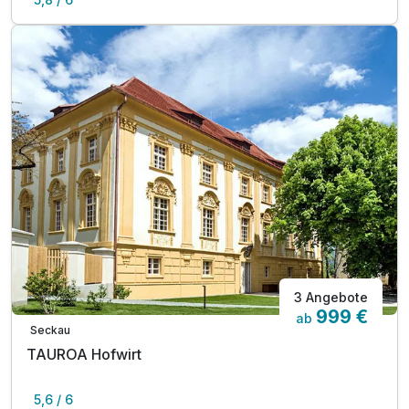
3 Angebote
999 €
ab
Seckau
TAUROA Hofwirt
5,6 / 6