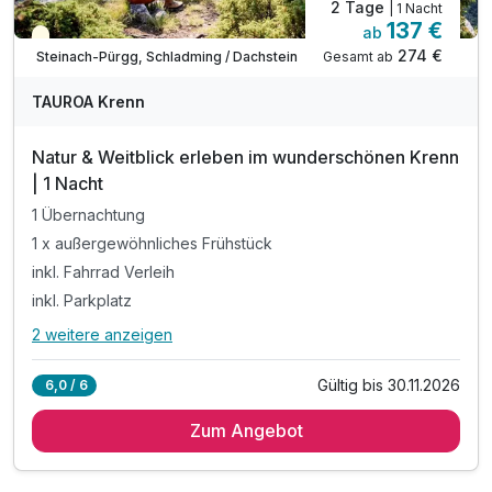
2 Tage
| 1 Nacht
137 €
ab
Teilweise ausgelastet
274 €
Gesamt ab
Steinach-Pürgg, Schladming / Dachstein
TAUROA Krenn
Natur & Weitblick erleben im wunderschönen Krenn
| 1 Nacht
1 Übernachtung
1 x außergewöhnliches Frühstück
inkl. Fahrrad Verleih
inkl. Parkplatz
2 weitere anzeigen
Alle Inklusivleistungen
6 enthalten
Gültig bis 30.11.2026
6,0 / 6
1 Übernachtung
Zum Angebot
1 x außergewöhnliches Frühstück
inkl. Fahrrad Verleih
inkl. Parkplatz