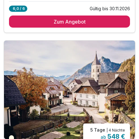
Gültig bis 30.11.2026
6,0 / 6
3 Übernachtungen
Zum Angebot
3 x außergewöhnliches Frühstück
inkl. Fahrrad Verleih
inkl. Parkplatz
inkl. Bademantel, Hausschuhe & Handtücher
inkl. WLAN
5 Tage
| 4 Nächte
548 €
ab