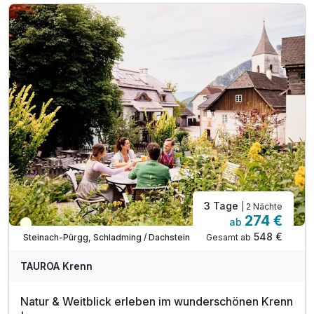
inkl. Bademantel, Hausschuhe & Handtücher
inkl. WLAN
3 Tage
| 2 Nächte
274 €
ab
Teilweise ausgelastet
548 €
Gesamt ab
Steinach-Pürgg, Schladming / Dachstein
TAUROA Krenn
Natur & Weitblick erleben im wunderschönen Krenn