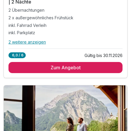
| 2 Nächte
2 Übernachtungen
2 x außergewöhnliches Frühstück
inkl. Fahrrad Verleih
inkl. Parkplatz
2 weitere anzeigen
Alle Inklusivleistungen
6 enthalten
Gültig bis 30.11.2026
6,0 / 6
2 Übernachtungen
Zum Angebot
2 x außergewöhnliches Frühstück
inkl. Fahrrad Verleih
inkl. Parkplatz
inkl. Bademantel, Hausschuhe & Handtücher
inkl. WLAN