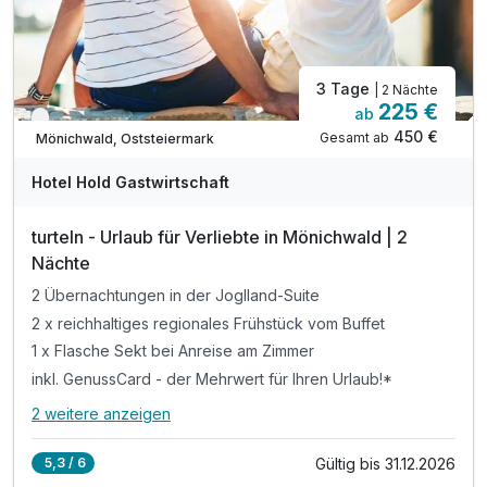
3 Tage
| 2 Nächte
225 €
ab
Verfügbar bis Dezember
450 €
Gesamt ab
Mönichwald, Oststeiermark
Hotel Hold Gastwirtschaft
turteln - Urlaub für Verliebte in Mönichwald | 2
Nächte
2 Übernachtungen in der Joglland-Suite
2 x reichhaltiges regionales Frühstück vom Buffet
1 x Flasche Sekt bei Anreise am Zimmer
inkl. GenussCard - der Mehrwert für Ihren Urlaub!*
2 weitere anzeigen
Alle Inklusivleistungen
6 enthalten
Gültig bis 31.12.2026
5,3 / 6
2 Übernachtungen in der Joglland-Suite