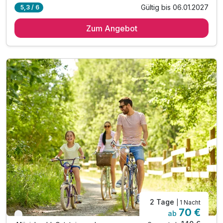
Gültig bis 06.01.2027
5,3 / 6
7 Übernachtungen
Zum Angebot
7 x reichhaltiges regionales Frühstück vom Buffet
7 x Abendessen im Rahmen der Halbpension
inkl. Begrüßungspräsent am Zimmer
inkl. GenussCard - der Mehrwert für Ihren Urlaub!*
inkl. Parkplatz & W-LAN Nutzung
2 Tage
| 1 Nacht
70 €
ab
Verfügbar bis Januar