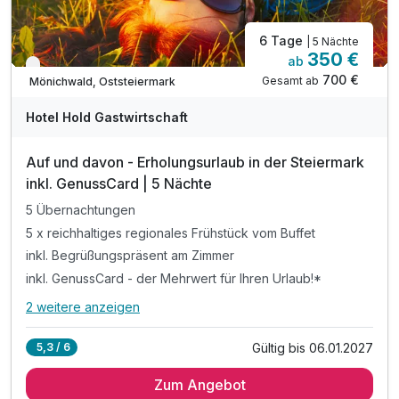
6 Tage
| 5 Nächte
350 €
ab
Verfügbar bis Januar
700 €
Gesamt ab
Mönichwald, Oststeiermark
Hotel Hold Gastwirtschaft
Auf und davon - Erholungsurlaub in der Steiermark
inkl. GenussCard | 5 Nächte
5 Übernachtungen
5 x reichhaltiges regionales Frühstück vom Buffet
inkl. Begrüßungspräsent am Zimmer
inkl. GenussCard - der Mehrwert für Ihren Urlaub!*
2 weitere anzeigen
Alle Inklusivleistungen
6 enthalten
Gültig bis 06.01.2027
5,3 / 6
5 Übernachtungen
Zum Angebot
5 x reichhaltiges regionales Frühstück vom Buffet