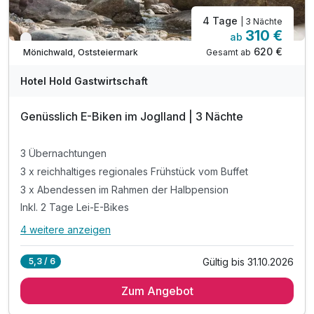
4 Tage
| 3 Nächte
310 €
ab
Nur noch bis Oktober
620 €
Gesamt ab
Mönichwald, Oststeiermark
Hotel Hold Gastwirtschaft
Genüsslich E-Biken im Joglland | 3 Nächte
3 Übernachtungen
3 x reichhaltiges regionales Frühstück vom Buffet
3 x Abendessen im Rahmen der Halbpension
Inkl. 2 Tage Lei-E-Bikes
4 weitere anzeigen
Alle Inklusivleistungen
8 enthalten
Gültig bis 31.10.2026
5,3 / 6
3 Übernachtungen
Zum Angebot
3 x reichhaltiges regionales Frühstück vom Buffet
3 x Abendessen im Rahmen der Halbpension