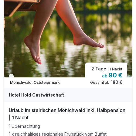
2 Tage
| 1 Nacht
90 €
ab
Verfügbar bis Januar
180 €
Gesamt ab
Mönichwald, Oststeiermark
Hotel Hold Gastwirtschaft
Urlaub im steirischen Mönichwald inkl. Halbpension
| 1 Nacht
1 Übernachtung
1 x reichhaltiges regionales Frühstück vom Buffet