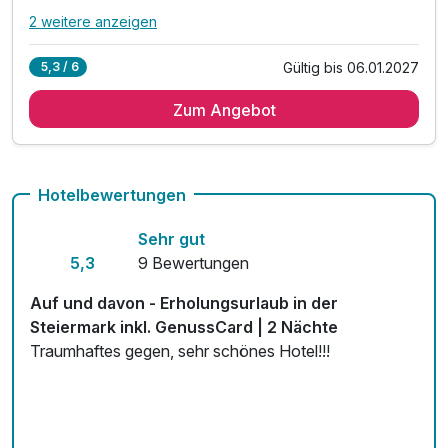
2 weitere anzeigen
Alle Inklusivleistungen
6 enthalten
Gültig bis 06.01.2027
5,3 / 6
7 Übernachtungen
Zum Angebot
7 x reichhaltiges regionales Frühstück vom Buffet
inkl. Begrüßungspräsent am Zimmer
inkl. GenussCard - der Mehrwert für Ihren Urlaub!*
inkl. Nutzung des Wellnessbereichs
Hotelbewertungen
inkl. Parkplatz & W-LAN Nutzung
Sehr gut
5,3
9 Bewertungen
Auf und davon - Erholungsurlaub in der
Steiermark inkl. GenussCard | 2 Nächte
Traumhaftes gegen, sehr schönes Hotel!!!