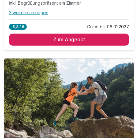
inkl. Begrüßungspräsent am Zimmer
2 weitere anzeigen
Alle Inklusivleistungen
6 enthalten
Gültig bis 06.01.2027
5,3 / 6
2 Übernachtungen
Zum Angebot
2 x reichhaltiges regionales Frühstück vom Buffet
2 x Abendessen im Rahmen der Halbpension
inkl. Begrüßungspräsent am Zimmer
inkl. GenussCard - der Mehrwert für Ihren Urlaub!*
inkl. Parkplatz und WLAN-Nutzung