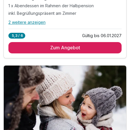
1 x Abendessen im Rahmen der Halbpension
inkl. Begrüßungspräsent am Zimmer
2 weitere anzeigen
Alle Inklusivleistungen
6 enthalten
Gültig bis 06.01.2027
5,3 / 6
1 Übernachtung
Zum Angebot
1 x reichhaltiges regionales Frühstück vom Buffet
1 x Abendessen im Rahmen der Halbpension
inkl. Begrüßungspräsent am Zimmer
inkl. GenussCard - der Mehrwert für Ihren Urlaub!*
inkl. Parkplatz & W-LAN Nutzung