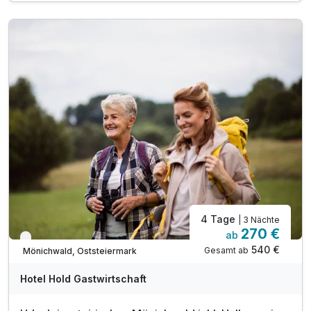
Inkl. 2 Tage Lei-E-Bikes
inkl. Begrüßungspräsent am Zimmer
inkl. GenussCard - der Mehrwert für Ihren Urlaub!*
inkl. Parkplatz & W-LAN Nutzung
Tipp: die Rund 188 km lange Mountainbikestrecke
4 Tage
| 3 Nächte
270 €
ab
Verfügbar bis Januar
540 €
Gesamt ab
Mönichwald, Oststeiermark
Hotel Hold Gastwirtschaft