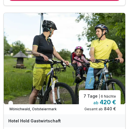
inkl. Begrüßungspräsent am Zimmer
inkl. GenussCard - der Mehrwert für Ihren Urlaub!*
inkl. Nutzung des Wellnessbereichs
inkl. Parkplatz & W-LAN Nutzung
7 Tage
| 6 Nächte
420 €
ab
Verfügbar bis Dezember
840 €
Gesamt ab
Mönichwald, Oststeiermark
Hotel Hold Gastwirtschaft