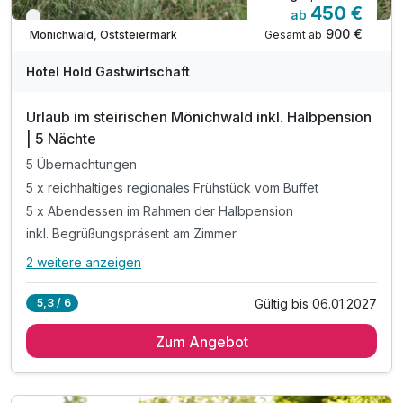
450 €
ab
Verfügbar bis Januar
900 €
Gesamt ab
Mönichwald, Oststeiermark
Hotel Hold Gastwirtschaft
Urlaub im steirischen Mönichwald inkl. Halbpension
| 5 Nächte
5 Übernachtungen
5 x reichhaltiges regionales Frühstück vom Buffet
5 x Abendessen im Rahmen der Halbpension
inkl. Begrüßungspräsent am Zimmer
2 weitere anzeigen
Alle Inklusivleistungen
6 enthalten
Gültig bis 06.01.2027
5,3 / 6
5 Übernachtungen
Zum Angebot
5 x reichhaltiges regionales Frühstück vom Buffet
5 x Abendessen im Rahmen der Halbpension
inkl. Begrüßungspräsent am Zimmer