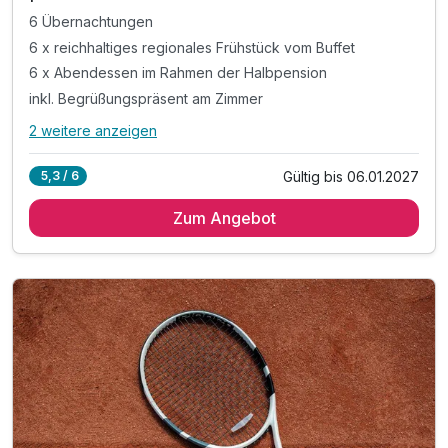
6 Übernachtungen
6 x reichhaltiges regionales Frühstück vom Buffet
6 x Abendessen im Rahmen der Halbpension
inkl. Begrüßungspräsent am Zimmer
2 weitere anzeigen
Alle Inklusivleistungen
6 enthalten
Gültig bis 06.01.2027
5,3 / 6
6 Übernachtungen
Zum Angebot
6 x reichhaltiges regionales Frühstück vom Buffet
6 x Abendessen im Rahmen der Halbpension
inkl. Begrüßungspräsent am Zimmer
inkl. GenussCard - der Mehrwert für Ihren Urlaub!*
inkl. Parkplatz & W-LAN Nutzung