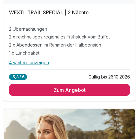
WEXTL TRAIL SPECIAL | 2 Nächte
2 Übernachtungen
2 x reichhaltiges regionales Frühstück vom Buffet
2 x Abendessen im Rahmen der Halbpension
1 x Lunchpaket
4 weitere anzeigen
Alle Inklusivleistungen
8 enthalten
Gültig bis 26.10.2026
5,3 / 6
2 Übernachtungen
Zum Angebot
2 x reichhaltiges regionales Frühstück vom Buffet
2 x Abendessen im Rahmen der Halbpension
1 x Lunchpaket
inkl. Radgarage, Waschplatz
inkl. 1-Tages-Eintritt STEIRISCHE WEXL TRAILS
inkl. GenussCard - der Mehrwert für Ihren Urlaub!*
inkl. Parkplatz & W-LAN Nutzung