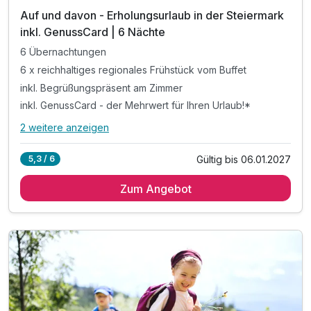
Auf und davon - Erholungsurlaub in der Steiermark
inkl. GenussCard | 6 Nächte
6 Übernachtungen
6 x reichhaltiges regionales Frühstück vom Buffet
inkl. Begrüßungspräsent am Zimmer
inkl. GenussCard - der Mehrwert für Ihren Urlaub!*
2 weitere anzeigen
Alle Inklusivleistungen
6 enthalten
Gültig bis 06.01.2027
5,3 / 6
6 Übernachtungen
Zum Angebot
6 x reichhaltiges regionales Frühstück vom Buffet
inkl. Begrüßungspräsent am Zimmer
inkl. GenussCard - der Mehrwert für Ihren Urlaub!*
inkl. Nutzung des Wellnessbereichs
inkl. Parkplatz & W-LAN Nutzung