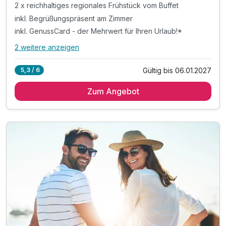
2 x reichhaltiges regionales Frühstück vom Buffet
inkl. Begrüßungspräsent am Zimmer
inkl. GenussCard - der Mehrwert für Ihren Urlaub!*
2 weitere anzeigen
Alle Inklusivleistungen
6 enthalten
Gültig bis 06.01.2027
5,3 / 6
2 Übernachtungen
Zum Angebot
2 x reichhaltiges regionales Frühstück vom Buffet
inkl. Begrüßungspräsent am Zimmer
inkl. GenussCard - der Mehrwert für Ihren Urlaub!*
inkl. Nutzung des Wellnessbereichs
inkl. Parkplatz & W-LAN Nutzung