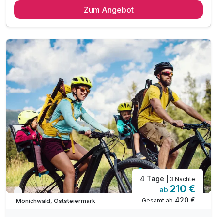
Zum Angebot
2 x reichhaltiges regionales Frühstück vom Buffet
1 x Flasche Sekt bei Anreise am Zimmer
inkl. GenussCard - der Mehrwert für Ihren Urlaub!*
inkl. Nutzung des Spa- und Wellnessbereiches
inkl. Parkplatz und WLAN-Nutzung
4 Tage
| 3 Nächte
210 €
ab
Verfügbar bis Januar
420 €
Gesamt ab
Mönichwald, Oststeiermark