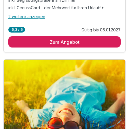
inkl. Begrüßungspräsent am Zimmer
inkl. GenussCard - der Mehrwert für Ihren Urlaub!*
2 weitere anzeigen
Alle Inklusivleistungen
6 enthalten
Gültig bis 06.01.2027
5,3 / 6
4 Übernachtungen
Zum Angebot
4 x reichhaltiges regionales Frühstück vom Buffet
inkl. Begrüßungspräsent am Zimmer
inkl. GenussCard - der Mehrwert für Ihren Urlaub!*
inkl. Nutzung des Wellnessbereichs
inkl. Parkplatz & W-LAN Nutzung