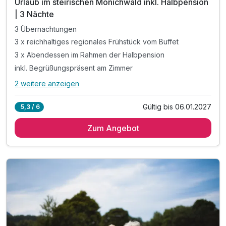
Urlaub im steirischen Mönichwald inkl. Halbpension
| 3 Nächte
3 Übernachtungen
3 x reichhaltiges regionales Frühstück vom Buffet
3 x Abendessen im Rahmen der Halbpension
inkl. Begrüßungspräsent am Zimmer
2 weitere anzeigen
Alle Inklusivleistungen
6 enthalten
Gültig bis 06.01.2027
5,3 / 6
3 Übernachtungen
Zum Angebot
3 x reichhaltiges regionales Frühstück vom Buffet
3 x Abendessen im Rahmen der Halbpension
inkl. Begrüßungspräsent am Zimmer
inkl. GenussCard - der Mehrwert für Ihren Urlaub!*
inkl. Parkplatz & W-LAN Nutzung