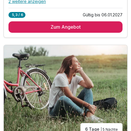
2 weitere anzeigen
Alle Inklusivleistungen
6 enthalten
Gültig bis 06.01.2027
5,3 / 6
4 Übernachtungen
Zum Angebot
4 x reichhaltiges regionales Frühstück vom Buffet
4 x Abendessen im Rahmen der Halbpension
inkl. Begrüßungspräsent am Zimmer
inkl. GenussCard - der Mehrwert für Ihren Urlaub!*
inkl. Parkplatz & W-LAN Nutzung
6 Tage
| 5 Nächte