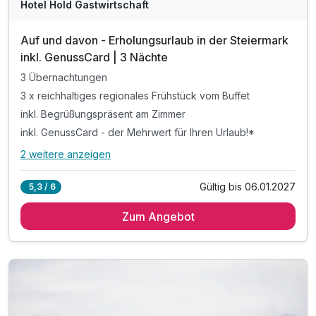
Hotel Hold Gastwirtschaft
Auf und davon - Erholungsurlaub in der Steiermark
inkl. GenussCard | 3 Nächte
3 Übernachtungen
3 x reichhaltiges regionales Frühstück vom Buffet
inkl. Begrüßungspräsent am Zimmer
inkl. GenussCard - der Mehrwert für Ihren Urlaub!*
2 weitere anzeigen
Alle Inklusivleistungen
6 enthalten
Gültig bis 06.01.2027
5,3 / 6
3 Übernachtungen
Zum Angebot
3 x reichhaltiges regionales Frühstück vom Buffet
inkl. Begrüßungspräsent am Zimmer
inkl. GenussCard - der Mehrwert für Ihren Urlaub!*
inkl. Nutzung des Wellnessbereichs
inkl. Parkplatz & W-LAN Nutzung