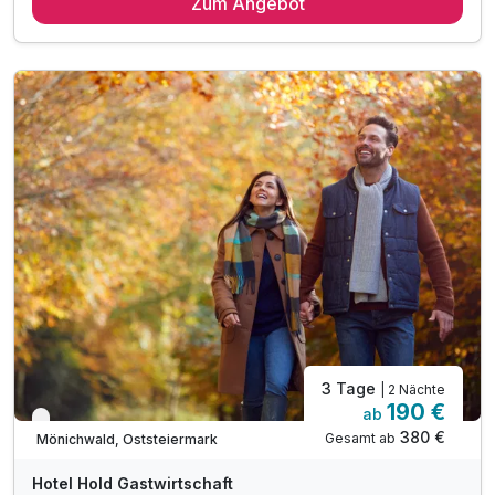
Zum Angebot
2 x reichhaltiges regionales Frühstück vom Buffet
2 x Abendessen im Rahmen der Halbpension
Inkl. Nutzung der Tennisplätze**
inkl. GenussCard - der Mehrwert für Ihren Urlaub!*
inkl. Parkplatz & W-LAN Nutzung
Tipp: 284 Ausflugsziele für kein Geld der Welt
Tipp: Rund 188km lange Mountainbike-Strecke
E-Bikes können geliehen werden
3 Tage
| 2 Nächte
190 €
ab
Nur noch bis Oktober
380 €
Gesamt ab
Mönichwald, Oststeiermark
Hotel Hold Gastwirtschaft