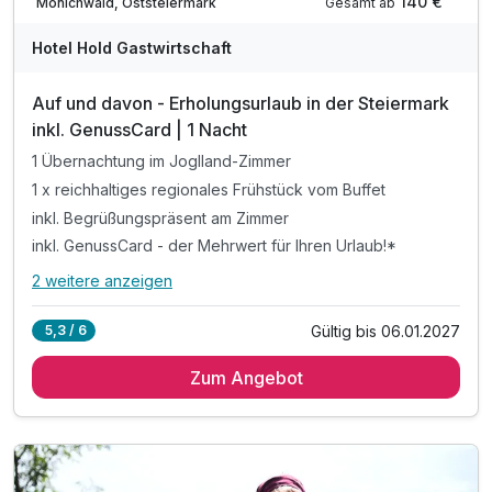
140 €
Gesamt ab
Mönichwald, Oststeiermark
Hotel Hold Gastwirtschaft
Auf und davon - Erholungsurlaub in der Steiermark
inkl. GenussCard | 1 Nacht
1 Übernachtung im Joglland-Zimmer
1 x reichhaltiges regionales Frühstück vom Buffet
inkl. Begrüßungspräsent am Zimmer
inkl. GenussCard - der Mehrwert für Ihren Urlaub!*
2 weitere anzeigen
Alle Inklusivleistungen
6 enthalten
Gültig bis 06.01.2027
5,3 / 6
1 Übernachtung im Joglland-Zimmer
Zum Angebot
1 x reichhaltiges regionales Frühstück vom Buffet
inkl. Begrüßungspräsent am Zimmer
inkl. GenussCard - der Mehrwert für Ihren Urlaub!*
inkl. Nutzung des Wellnessbereichs
inkl. Parkplatz und WLAN-Nutzung