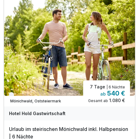
inkl. GenussCard - der Mehrwert für Ihren Urlaub!*
inkl. Parkplatz & W-LAN Nutzung
7 Tage
| 6 Nächte
540 €
ab
Verfügbar bis Dezember
1.080 €
Gesamt ab
Mönichwald, Oststeiermark
Hotel Hold Gastwirtschaft
Urlaub im steirischen Mönichwald inkl. Halbpension
| 6 Nächte