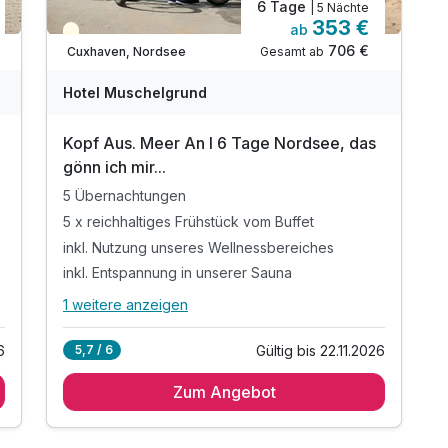
6 Tage
| 5 Nächte
353 €
ab
Teilweise ausgelastet
706 €
Gesamt ab
Cuxhaven, Nordsee
Hotel Muschelgrund
Kopf Aus. Meer An I 6 Tage Nordsee, das
gönn ich mir...
5 Übernachtungen
5 x reichhaltiges Frühstück vom Buffet
inkl. Nutzung unseres Wellnessbereiches
inkl. Entspannung in unserer Sauna
1 weitere anzeigen
Alle Inklusivleistungen
5 enthalten
6
Gültig bis 22.11.2026
5,7 / 6
5 Übernachtungen
Zum Angebot
5 x reichhaltiges Frühstück vom Buffet
inkl. Nutzung unseres Wellnessbereiches
inkl. Entspannung in unserer Sauna