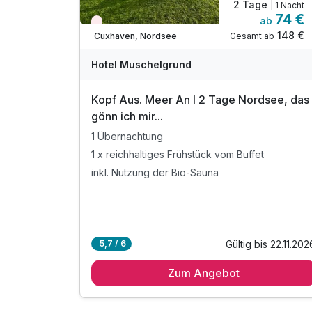
2 Tage
| 1 Nacht
74 €
ab
Wieder frei ab November
148 €
Gesamt ab
Cuxhaven, Nordsee
Hotel Muschelgrund
Kopf Aus. Meer An I 2 Tage Nordsee, das
gönn ich mir...
1 Übernachtung
1 x reichhaltiges Frühstück vom Buffet
inkl. Nutzung der Bio-Sauna
Gültig bis 22.11.202
5,7 / 6
Zum Angebot