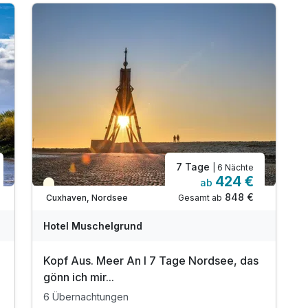
inkl. W-LAN Nutzung
7 Tage
| 6 Nächte
424 €
ab
Teilweise ausgelastet
848 €
Gesamt ab
Cuxhaven, Nordsee
Hotel Muschelgrund
Kopf Aus. Meer An I 7 Tage Nordsee, das
gönn ich mir...
6 Übernachtungen