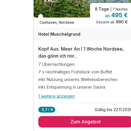
8 Tage
| 7 Nächte
495 €
ab
Teilweise ausgelastet
990 €
Gesamt ab
Cuxhaven, Nordsee
Hotel Muschelgrund
Kopf Aus. Meer An I 1 Woche Nordsee,
das gönn ich mir...
7 Übernachtungen
7 x reichhaltiges Frühstück vom Buffet
inkl. Nutzung unseres Wellnessbereiches
inkl. Entspannung in unserer Sauna
1 weitere anzeigen
Alle Inklusivleistungen
5 enthalten
Gültig bis 22.11.202
5,7 / 6
7 Übernachtungen
Zum Angebot
7 x reichhaltiges Frühstück vom Buffet
inkl. Nutzung unseres Wellnessbereiches