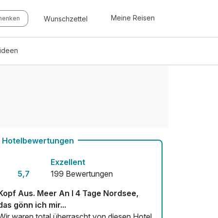
Meine Reisen
Wunschzettel
chenken
eideen
Hotelbewertungen
Exzellent
5,7
199 Bewertungen
Kopf Aus. Meer An I 4 Tage Nordsee,
das gönn ich mir...
Wir waren total überrascht von diesen Hotel