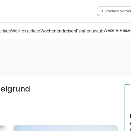
Gutschein vers
Weitere Reis
Urlaub
Wellnessurlaub
Wochenendreisen
Familienurlaub
helgrund