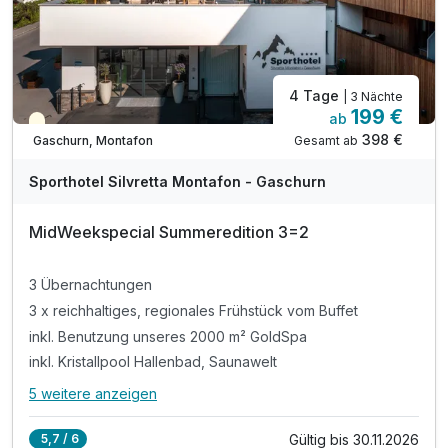
4 Tage
| 3 Nächte
199 €
ab
Teilweise ausgelastet
398 €
Gesamt ab
Gaschurn, Montafon
Sporthotel Silvretta Montafon - Gaschurn
MidWeekspecial Summeredition 3=2
3 Übernachtungen
3 x reichhaltiges, regionales Frühstück vom Buffet
inkl. Benutzung unseres 2000 m² GoldSpa
inkl. Kristallpool Hallenbad, Saunawelt
5 weitere anzeigen
Alle Inklusivleistungen
9 enthalten
Gültig bis 30.11.2026
5,7 / 6