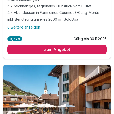
4 x reichhaltiges, regionales Frühstück vom Buffet
4 x Abendessen in Form eines Gourmet 3-Gang-Menüs
inkl. Benutzung unseres 2000 m² GoldSpa
6 weitere anzeigen
Alle Inklusivleistungen
10 enthalten
Gültig bis 30.11.2026
5,7 / 6
4 Übernachtungen
Zum Angebot
4 x reichhaltiges, regionales Frühstück vom Buffet
4 x Abendessen in Form eines Gourmet 3-Gang-Menüs
inkl. Benutzung unseres 2000 m² GoldSpa
inkl. Kristallpool Hallenbad, Saunawelt
inkl. unterschiedliche Ruheräume
inkl. Tepidarium, Fitnessraum
inkl. Leihbademantel & -Slipper für den Aufenthalt
inkl. Parkplatznutzung
inkl. W-LAN Nutzung