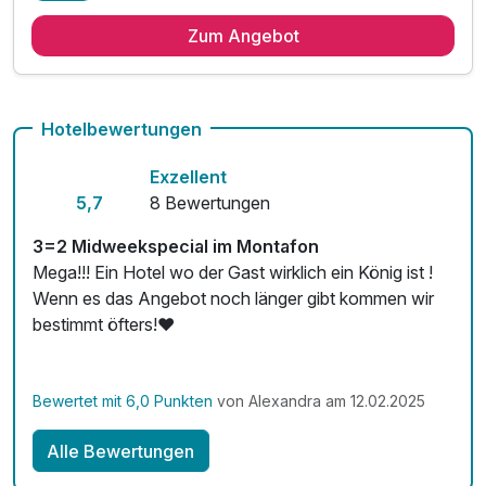
3 Übernachtungen
Zum Angebot
3 x reichhaltiges, regionales Frühstück vom Buffet
inkl. Benutzung unseres 2000 m² GoldSpa
inkl. Kristallpool Hallenbad, Saunawelt
inkl. unterschiedliche Ruheräume
Hotelbewertungen
inkl. Tepidarium, Fitnessraum
Exzellent
inkl. Leihbademantel & -Slipper für den Aufenthalt
5,7
8 Bewertungen
inkl. Parkplatznutzung
inkl. W-LAN Nutzung
3=2 Midweekspecial im Montafon
Mega!!! Ein Hotel wo der Gast wirklich ein König ist !
Wenn es das Angebot noch länger gibt kommen wir
bestimmt öfters!❤️
Bewertet mit 6,0 Punkten
von Alexandra am 12.02.2025
Alle Bewertungen