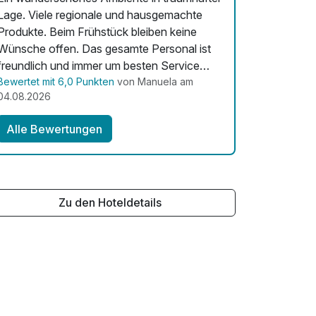
Lage. Viele regionale und hausgemachte
Produkte. Beim Frühstück bleiben keine
ünsche offen. Das gesamte Personal ist
freundlich und immer um besten Service
bemüht.
Bewertet mit 6,0 Punkten
von Manuela am
04.08.2026
Alle Bewertungen
Zu den Hoteldetails