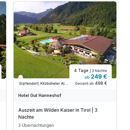
inkl. Kuchenbuffet bzw. Kesselsuppe am
Nachmittag
inkl. Sauna/Fitness je nach Tagesprogramm
inkl. W-Lan Nutzung
4 Tage
| 3 Nächte
249 €
ab
Nur noch Restplätze
498 €
Gesamt ab
Erpfendorf, Kitzbüheler Alpen
Hotel Gut Hanneshof
Auszeit am Wilden Kaiser in Tirol | 3
Nächte
3 Übernachtungen