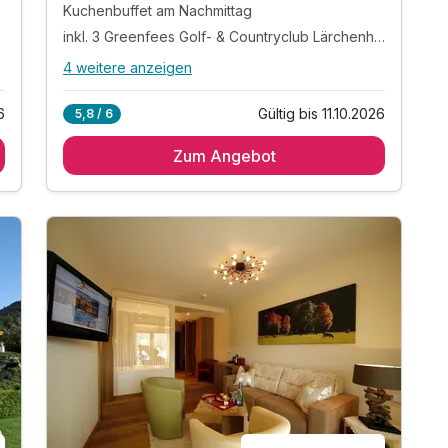
Kuchenbuffet am Nachmittag
inkl. 3 Greenfees Golf- & Countryclub Lärchenhof
4 weitere anzeigen
Alle Inklusivleistungen
8 enthalten
6
Gültig bis 11.10.2026
5,8 / 6
4 Übernachtungen
Zum Angebot
reichhaltiges Frühstück vom Buffet
Kuchenbuffet am Nachmittag
inkl. 3 Greenfees Golf- & Countryclub
Lärchenhof
Ermäßigung auf weitere Greenfees am GCC
Lärchenhof
inkl. Süße Überraschung
inkl. 1 Flasche Mineralwasser am Zimmer
inkl. täglich ein „Espresso“ an der Hausbar