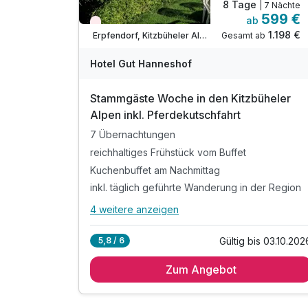
8 Tage
| 7 Nächte
599 €
ab
Wieder frei ab September
1.198 €
Gesamt ab
Erpfendorf, Kitzbüheler Alpen
Hotel Gut Hanneshof
Stammgäste Woche in den Kitzbüheler
Alpen inkl. Pferdekutschfahrt
7 Übernachtungen
reichhaltiges Frühstück vom Buffet
Kuchenbuffet am Nachmittag
inkl. täglich geführte Wanderung in der Region
4 weitere anzeigen
Alle Inklusivleistungen
8 enthalten
Gültig bis 03.10.202
5,8 / 6
7 Übernachtungen
Zum Angebot
reichhaltiges Frühstück vom Buffet
Kuchenbuffet am Nachmittag
inkl. täglich geführte Wanderung in der Region