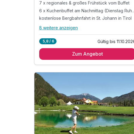
7 x regionales & großes Frühstück vom Buffet
6 x Kuchenbuffet am Nachmittag 
kostenlose Bergbahnfahrt in St. Johann in Tirol
8 weitere anzeigen
Alle Inklusivleistungen
12 enthalten
Gültig bis 11.10.202
5,8 / 6
7 Übernachtungen
Zum Angebot
7 x regionales & großes Frühstück vom Buffet
6 x Kuchenbuffet am Nachmittag (Dienstag
Ruhetag)
kostenlose Bergbahnfahrt in St. Johann in Tirol
inkl. Nutzung beheizter Pool (Sommer)
inkl. Nutzung Sauna, Infrarot, Ruhebereich
inkl. Nutzung Fitnessraum
inkl. Nutzung große Liegewiese
inkl. Nutzung Sonnenterrasse & Wintergarten
inkl. Wochenprogramm für Jung & Alt
inkl. Gästekarte*