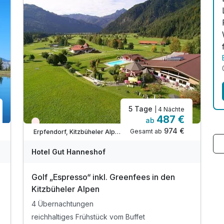
W
5 Tage
| 4 Nächte
487 €
ab
Nur noch Restplätze
974 €
Gesamt ab
Erpfendorf, Kitzbüheler Alpen
Hotel Gut Hanneshof
Golf „Espresso“ inkl. Greenfees in den
Kitzbüheler Alpen
4 Übernachtungen
reichhaltiges Frühstück vom Buffet