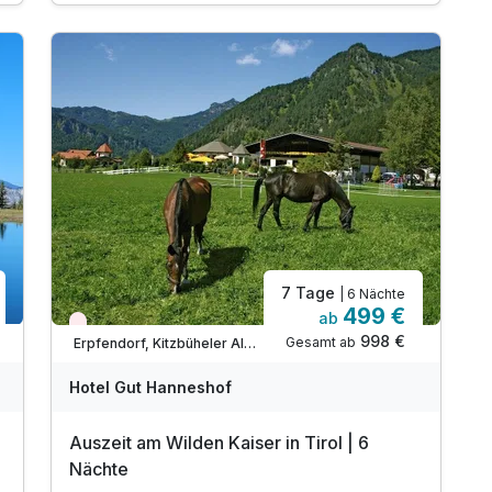
inkl. 7 Reiteinheiten (Halle oder Ausritt)
inkl. Glücksbringer Hufeisen für jeden Reiter
inkl. 1 Flasche Mineral am Zimmer
inkl. süße Überraschung am Zimmer
7 Tage
| 6 Nächte
499 €
ab
Nur noch Restplätze
998 €
Gesamt ab
Erpfendorf, Kitzbüheler Alpen
Hotel Gut Hanneshof
Auszeit am Wilden Kaiser in Tirol | 6
Nächte