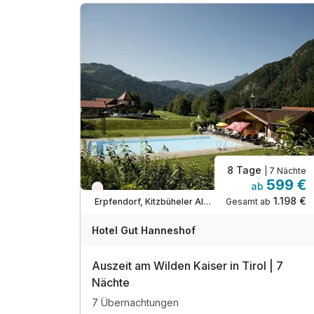
1 x romantische Pferdekutschenfahrt
inkl. Schnupper Reiten
Ausführliches Kartenmaterial der Region
inkl. Montags Schnuppergolf
(witterungsabhängig)
8 Tage
| 7 Nächte
599 €
ab
Nur noch Restplätze
1.198 €
Gesamt ab
Erpfendorf, Kitzbüheler Alpen
Hotel Gut Hanneshof
Auszeit am Wilden Kaiser in Tirol | 7
Nächte
7 Übernachtungen