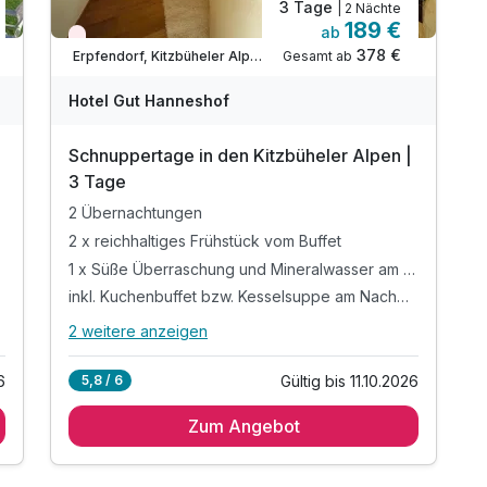
3 Tage
| 2 Nächte
189 €
ab
Nur noch Restplätze
378 €
Gesamt ab
Erpfendorf, Kitzbüheler Alpen
Hotel Gut Hanneshof
Schnuppertage in den Kitzbüheler Alpen |
3 Tage
2 Übernachtungen
2 x reichhaltiges Frühstück vom Buffet
1 x Süße Überraschung und Mineralwasser am Zimmer
inkl. Kuchenbuffet bzw. Kesselsuppe am Nachmittag
2 weitere anzeigen
Alle Inklusivleistungen
6 enthalten
6
Gültig bis 11.10.2026
5,8 / 6
2 Übernachtungen
Zum Angebot
2 x reichhaltiges Frühstück vom Buffet
1 x Süße Überraschung und Mineralwasser am
Zimmer