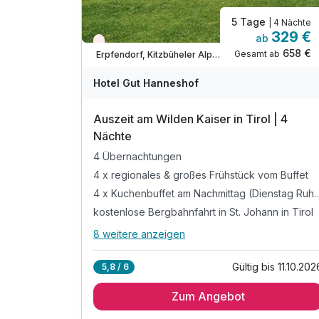
inkl. W-Lan Nutzung
5 Tage
| 4 Nächte
329 €
ab
Nur noch Restplätze
658 €
Gesamt ab
Erpfendorf, Kitzbüheler Alpen
Hotel Gut Hanneshof
Auszeit am Wilden Kaiser in Tirol | 4
Nächte
4 Übernachtungen
4 x regionales & großes Frühstück vom Buffet
4 x Kuchenbuffet am Nachmittag 
kostenlose Bergbahnfahrt in St. Johann in Tirol
8 weitere anzeigen
Alle Inklusivleistungen
12 enthalten
Gültig bis 11.10.202
5,8 / 6
4 Übernachtungen
Zum Angebot
4 x regionales & großes Frühstück vom Buffet
4 x Kuchenbuffet am Nachmittag (Dienstag