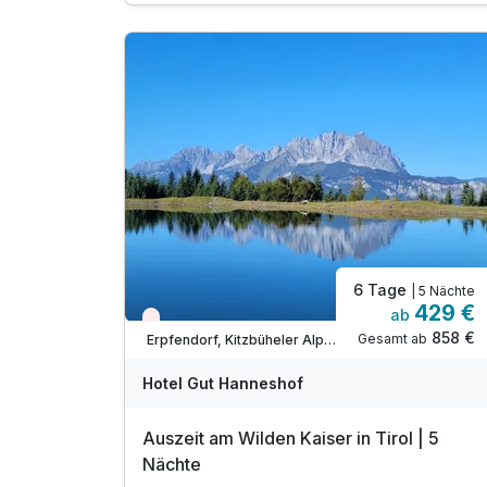
Ruhetag)
kostenlose Bergbahnfahrt in St. Johann in Tirol
inkl. Nutzung beheizter Pool (Sommer)
inkl. Nutzung Sauna, Infrarot, Ruhebereich,
inkl. Nutzung Fitnessraum
inkl. Nutzung große Liegewiese
inkl. Nutzung Sonnenterrasse & Wintergarten
inkl. Wochenprogramm für Jung & Alt
inkl. Gästekarte*
inkl. W-Lan Nutzung
6 Tage
| 5 Nächte
429 €
ab
Nur noch Restplätze
858 €
Gesamt ab
Erpfendorf, Kitzbüheler Alpen
Hotel Gut Hanneshof
Auszeit am Wilden Kaiser in Tirol | 5
Nächte