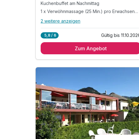
Kuchenbuffet am Nachmittag
1 x Verwöhnmassage (25 Min.) pro Erwachsenem
2 weitere anzeigen
Alle Inklusivleistungen
6 enthalten
Gültig bis 11.10.202
5,8 / 6
3 Übernachtungen
Zum Angebot
variantenreiches Frühstücksbuffet
Kuchenbuffet am Nachmittag
1 x Verwöhnmassage (25 Min.) pro
Erwachsenem
1 Schnupperreiten
inkl. Sauna/Fitness jeweils lt. Tagesprogramm