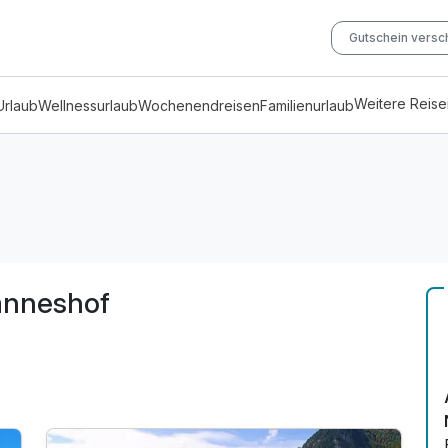
Gutschein vers
Weitere Reis
Urlaub
Wellnessurlaub
Wochenendreisen
Familienurlaub
anneshof