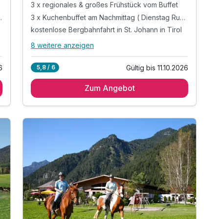
3 x regionales & großes Frühstück vom Buffet
(Dienstag Ruhetag)
3 x Kuchenbuffet am Nachmittag ( Dienstag Ruhetag)
kostenlose Bergbahnfahrt in St. Johann in Tirol
8 weitere anzeigen
Alle Inklusivleistungen
12 enthalten
6
Gültig bis 11.10.2026
5,8 / 6
3 Übernachtungen
Zum Angebot
3 x regionales & großes Frühstück vom Buffet
3 x Kuchenbuffet am Nachmittag ( Dienstag
Ruhetag)
kostenlose Bergbahnfahrt in St. Johann in Tirol
inkl. Nutzung beheizter Pool (Sommer)
inkl. Nutzung Sauna, Infrarot, Ruhebereich
inkl. Nutzung Fitnessraum
inkl. Nutzung große Liegewiese
inkl. Nutzung Sonnenterrasse & Wintergarten
inkl. Wochenprogramm für Jung & Alt
inkl. Gästekarte*