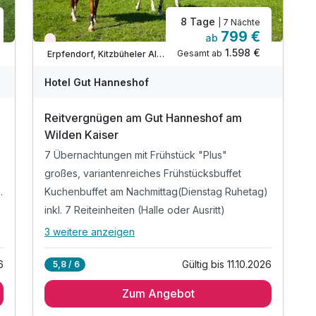
inkl. W-Lan Nutzung
8 Tage
| 7 Nächte
799 €
ab
Nur noch Restplätze
1.598 €
Gesamt ab
Erpfendorf, Kitzbüheler Alpen
Hotel Gut Hanneshof
Reitvergnügen am Gut Hanneshof am
Wilden Kaiser
7 Übernachtungen mit Frühstück "Plus"
großes, variantenreiches Frühstücksbuffet
(Dienstag Ruhetag)
Kuchenbuffet am Nachmittag(Dienstag Ruhetag)
inkl. 7 Reiteinheiten (Halle oder Ausritt)
3 weitere anzeigen
Alle Inklusivleistungen
7 enthalten
6
Gültig bis 11.10.2026
5,8 / 6
7 Übernachtungen mit Frühstück "Plus"
Zum Angebot
großes, variantenreiches Frühstücksbuffet
Kuchenbuffet am Nachmittag(Dienstag Ruhetag)