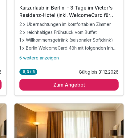
Kurzurlaub in Berlin! - 3 Tage im Victor's
Residenz-Hotel (inkl. WelcomeCard für
48h)
pelzimmer
2 x Übernachtungen im komfortablen Zimmer
2 x reichhaltiges Frühstück vom Buffet
1 x Willkommensgetränk (saisonaler Softdrink)
1 x Berlin WelcomeCard 48h mit folgenden Inhalten:
5 weitere anzeigen
Alle Inklusivleistungen
9 enthalten
6
Gültig bis 31.12.2026
5,3 / 6
2 x Übernachtungen im komfortablen Zimmer
Zum Angebot
2 x reichhaltiges Frühstück vom Buffet
1 x Willkommensgetränk (saisonaler Softdrink)
1 x Berlin WelcomeCard 48h mit folgenden
Inhalten:
inkl. öffentlicher Nahverkehr der Zone AB
inkl. bis 50% Rabatt in 200 Sehenswürdigkeiten*
*
1 x Stadtplan von Berlin