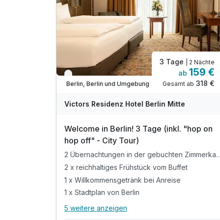
inkl. WLAN-Nutzung im gesamten Hotel
Gratis Phone Flat-kostenfreies Telefonieren
3 Tage
| 2 Nächte
159 €
ab
Verfügbar bis Dezember
318 €
Gesamt ab
Berlin, Berlin und Umgebung
Victors Residenz Hotel Berlin Mitte
Welcome in Berlin! 3 Tage (inkl. "hop on
hop off" - City Tour)
2 Übernachtungen in der gebuchten Z
2 x reichhaltiges Frühstück vom Buffet
1 x Willkommensgetränk bei Anreise
1 x Stadtplan von Berlin
5 weitere anzeigen
Alle Inklusivleistungen
9 enthalten