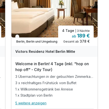
inkl. WLAN-Nutzung im gesamten Hotel
Gratis Phone Flat-kostenfreies Telefonieren
4 Tage
| 3 Nächte
189 €
ab
Verfügbar bis Dezember
378 €
Gesamt ab
Berlin, Berlin und Umgebung
Victors Residenz Hotel Berlin Mitte
Welcome in Berlin! 4 Tage (inkl. "hop on
hop off" - City Tour)
immerkategorie
3 Übernachtungen in der gebuchten Zimmerkategorie
3 x reichhaltiges Frühstück vom Buffet
1 x Willkommensgetränk bei Anreise
1 x Stadtplan von Berlin
5 weitere anzeigen
Alle Inklusivleistungen
9 enthalten