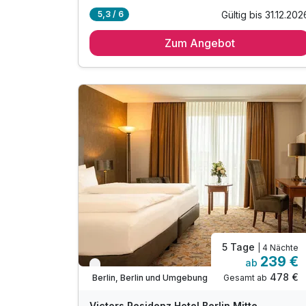
Gültig bis 31.12.202
5,3 / 6
2 Übernachtungen in der gebuchten
Zimmerkategorie
Zum Angebot
2 x reichhaltiges Frühstück vom Buffet
1 x Willkommensgetränk bei Anreise
1 x Stadtplan von Berlin
1 x Flasche Mineralwasser auf dem Zimmer
inkl. "hop on hop off" - Tour durch Berlin
inkl. garantierter Spätabreise bis 12 Uhr
inkl. WLAN-Nutzung im gesamten Hotel
inkl. Festnetz-Telefonie
5 Tage
| 4 Nächte
239 €
ab
Verfügbar bis Dezember
478 €
Gesamt ab
Berlin, Berlin und Umgebung
Victors Residenz Hotel Berlin Mitte