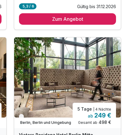
6
Gültig bis 31.12.2026
5,3 / 6
3 Übernachtungen in der gebuchten
Zimmerkategorie
Zum Angebot
3 x reichhaltiges Frühstück vom Buffet
1 x Willkommensgetränk bei Anreise
1 x Stadtplan von Berlin
1 x Flasche Mineralwasser auf dem Zimmer
inkl. "hop on hop off" - Tour durch Berlin
inkl. garantierter Spätabreise bis 12 Uhr
inkl. WLAN-Nutzung im gesamten Hotel
inkl. Festnetz-Telefonie
5 Tage
| 4 Nächte
249 €
ab
Verfügbar bis Dezember
498 €
Gesamt ab
Berlin, Berlin und Umgebung
Victors Residenz Hotel Berlin Mitte