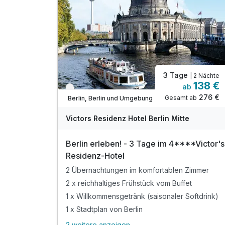
inkl. garantierter Spätabreise bis 12 Uhr
inkl. WLAN-Nutzung im gesamten Hotel
inkl. Festnetz-Telefonie
3 Tage
| 2 Nächte
138 €
ab
Verfügbar bis Dezember
276 €
Gesamt ab
Berlin, Berlin und Umgebung
Victors Residenz Hotel Berlin Mitte
Berlin erleben! - 3 Tage im 4****Victor's
Residenz-Hotel
2 Übernachtungen im komfortablen Zimmer
2 x reichhaltiges Frühstück vom Buffet
1 x Willkommensgetränk (saisonaler Softdrink)
1 x Stadtplan von Berlin
2 weitere anzeigen