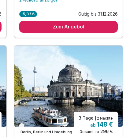
Alle Inklusivleistungen
6 enthalten
6
Gültig bis 31.12.2026
5,3 / 6
3 Übernachtungen im komfortablen
Doppelzimmer
Zum Angebot
3 x reichhaltiges Frühstück vom Buffet
1 x Willkommensgetränk (saisonaler Softdrink)
1 x Stadtplan von Berlin
inkl. WLAN-Nutzung im gesamten Hotel
Gratis Phone Flat-kostenfreies Telefonieren
3 Tage
| 2 Nächte
148 €
ab
Verfügbar bis Dezember
296 €
Gesamt ab
Berlin, Berlin und Umgebung