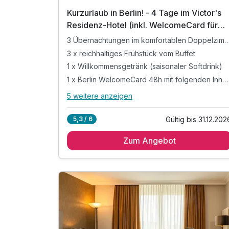
Kurzurlaub in Berlin! - 4 Tage im Victor's
Residenz-Hotel (inkl. WelcomeCard für
48h)
3 Übernachtungen im komfortablen Dop
3 x reichhaltiges Frühstück vom Buffet
1 x Willkommensgetränk (saisonaler Softdrink)
1 x Berlin WelcomeCard 48h mit folgenden Inhalten:
5 weitere anzeigen
Alle Inklusivleistungen
9 enthalten
Gültig bis 31.12.202
5,3 / 6
3 Übernachtungen im komfortablen
Doppelzimmer
Zum Angebot
3 x reichhaltiges Frühstück vom Buffet
1 x Willkommensgetränk (saisonaler Softdrink)
1 x Berlin WelcomeCard 48h mit folgenden
Inhalten:
inkl. öffentlicher Nahverkehr der Zone AB
inkl. bis 50% Rabatt in 200 Sehenswürdigkeiten
1 x Stadtplan von Berlin