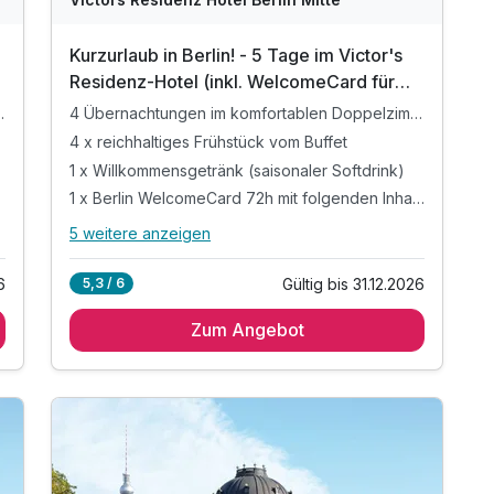
Kurzurlaub in Berlin! - 5 Tage im Victor's
Residenz-Hotel (inkl. WelcomeCard für
72h)
en Zimmerkategorie
4 Übernachtungen im komfortablen Doppelzimmer
4 x reichhaltiges Frühstück vom Buffet
1 x Willkommensgetränk (saisonaler Softdrink)
1 x Berlin WelcomeCard 72h mit folgenden Inhalten:
5 weitere anzeigen
Alle Inklusivleistungen
9 enthalten
6
Gültig bis 31.12.2026
5,3 / 6
4 Übernachtungen im komfortablen
Doppelzimmer
Zum Angebot
4 x reichhaltiges Frühstück vom Buffet
1 x Willkommensgetränk (saisonaler Softdrink)
1 x Berlin WelcomeCard 72h mit folgenden
Inhalten:
inkl. öffentlicher Nahverkehr der Zone AB
inkl. bis 50% Rabatt in 200 Sehenswürdigkeiten*