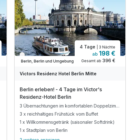
1 x Stadtplan von Berlin
inkl. WLAN-Nutzung im gesamten Hotel
Gratis Phone Flat-kostenfreies Telefonieren
4 Tage
| 3 Nächte
198 €
ab
Verfügbar bis Dezember
396 €
Gesamt ab
Berlin, Berlin und Umgebung
Victors Residenz Hotel Berlin Mitte
Berlin erleben! - 4 Tage im Victor's
Residenz-Hotel Berlin
3 Übernachtungen im komfortablen Doppelzimmer
3 x reichhaltiges Frühstück vom Buffet
1 x Willkommensgetränk (saisonaler Softdrink)
1 x Stadtplan von Berlin
2 weitere anzeigen