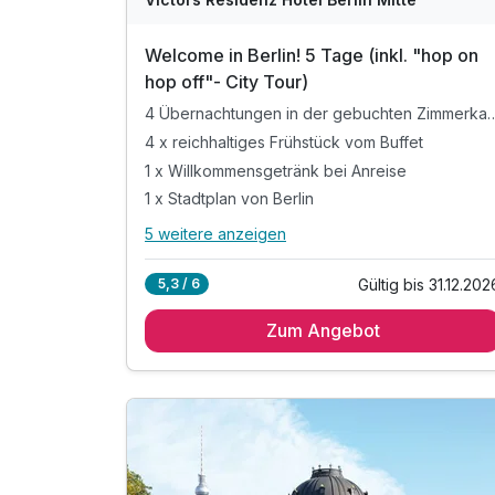
Welcome in Berlin! 5 Tage (inkl. "hop on
hop off"- City Tour)
4 Übernachtungen in der gebucht
4 x reichhaltiges Frühstück vom Buffet
1 x Willkommensgetränk bei Anreise
1 x Stadtplan von Berlin
5 weitere anzeigen
Alle Inklusivleistungen
9 enthalten
Gültig bis 31.12.202
5,3 / 6
4 Übernachtungen in der gebuchten
Zimmerkategorie
Zum Angebot
4 x reichhaltiges Frühstück vom Buffet
1 x Willkommensgetränk bei Anreise
1 x Stadtplan von Berlin
1 x Flasche Mineralwasser auf dem Zimmer
inkl. "hop on hop off" - Tour durch Berlin