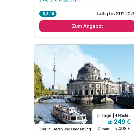
Alle Inklusivleistungen
6 enthalten
Gültig bis 31.12.202
5,3 / 6
2 Übernachtungen im komfortablen Zimmer
Zum Angebot
2 x reichhaltiges Frühstück vom Buffet
1 x Willkommensgetränk (saisonaler Softdrink)
1 x Stadtplan von Berlin
Gratis Phone Flat-kostenfreies Telefonieren
inkl. WLAN-Nutzung im gesamten Hotel
5 Tage
| 4 Nächte
249 €
ab
Verfügbar bis Dezember
498 €
Gesamt ab
Berlin, Berlin und Umgebung