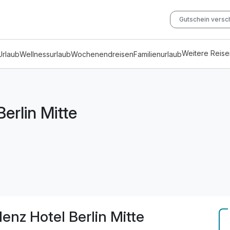
Gutschein vers
Weitere Reis
Urlaub
Wellnessurlaub
Wochenendreisen
Familienurlaub
erlin Mitte
enz Hotel Berlin Mitte