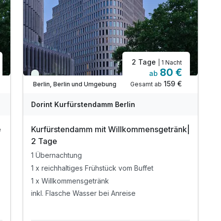
2 Tage
| 1 Nacht
80 €
ab
Viele Termine frei
159 €
Gesamt ab
Berlin, Berlin und Umgebung
Dorint Kurfürstendamm Berlin
e
Kurfürstendamm mit Willkommensgetränk|
2 Tage
1 Übernachtung
1 x reichhaltiges Frühstück vom Buffet
1 x Willkommensgetränk
inkl. Flasche Wasser bei Anreise