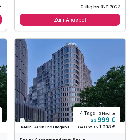
7
Gültig bis 18.11.2027
Zum Angebot
4 Tage
| 3 Nächte
999 €
ab
Viele Termine frei
1.998 €
Gesamt ab
Berlin, Berlin und Umgebung
Dorint Kurfürstendamm Berlin