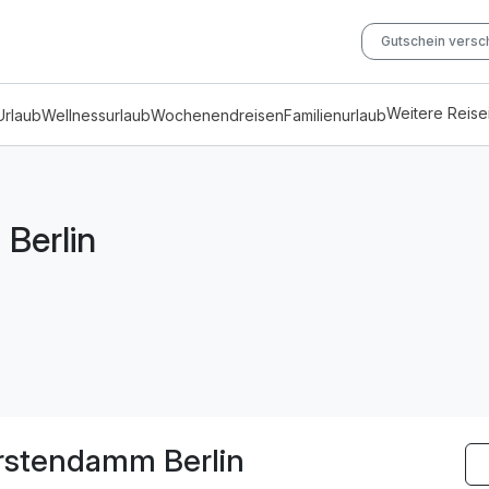
Gutschein vers
Weitere Reis
Urlaub
Wellnessurlaub
Wochenendreisen
Familienurlaub
Berlin
ürstendamm Berlin