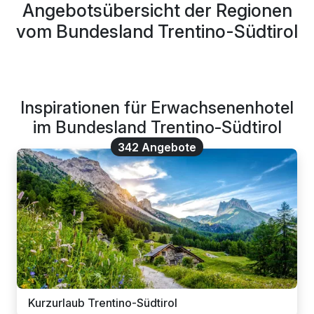
Angebotsübersicht der Regionen
ACHTUNG: Donnerstags Küche am Abend geschlossen!
vom Bundesland Trentino-Südtirol
Inspirationen für Erwachsenenhotel
im Bundesland Trentino-Südtirol
342 Angebote
Kurzurlaub Trentino-Südtirol