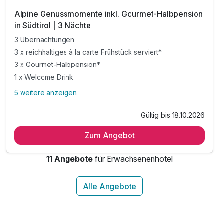
Alpine Genussmomente inkl. Gourmet-Halbpension
in Südtirol | 3 Nächte
3 Übernachtungen
3 x reichhaltiges à la carte Frühstück serviert*
3 x Gourmet-Halbpension*
1 x Welcome Drink
5 weitere anzeigen
Alle Inklusivleistungen
9 enthalten
Gültig bis 18.10.2026
3 Übernachtungen
Zum Angebot
3 x reichhaltiges à la carte Frühstück serviert*
3 x Gourmet-Halbpension*
11 Angebote
für Erwachsenenhotel
1 x Welcome Drink
inkl. Wellnesstasche für den Aufenthalt**
inkl. Nutzung des Wellnessbereiches
inkl. abschließbares Depot im Haus***
inkl. Parkplatz beim Hotel