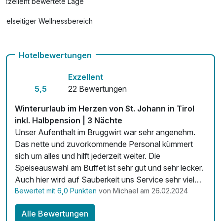
Exzellent bewertete Lage
Vielseitiger Wellnessbereich
Hunde im Hotel erlaubt für 15,00 € pro Stück / Tag
Hotelbewertungen
Auch vegetarische Speisen
Exzellent
Kostenloses W-LAN
5,5
22 Bewertungen
Winterurlaub im Herzen von St. Johann in Tirol
inkl. Halbpension | 3 Nächte
Unser Aufenthalt im Bruggwirt war sehr angenehm.
Das nette und zuvorkommende Personal kümmert
sich um alles und hilft jederzeit weiter. Die
Speiseauswahl am Buffet ist sehr gut und sehr lecker.
Auch hier wird auf Sauberkeit uns Service sehr viel
Wert gelegt. Auch die Sauna wurde von uns benutzt
Bewertet mit 6,0 Punkten
von Michael am 26.02.2024
und ist sehr sauber und ansprechend. Rundum waren
Alle Bewertungen
wir sehr zufrieden und kommen gerne wieder.