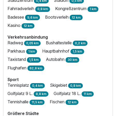
Stadtzentrum
Stadion
0,4 km
0,5 km
Fahrradverleih
Kongreßzentrum
0,8 km
1 km
Badesee
Bootsverleih
9,6 km
12 km
Kasino
12 km
Verkehrsanbindung
Radweg
Bushaltestelle
0,05 km
0,2 km
Parkhaus
Hauptbahnhof
1 km
1,5 km
Taxistand
Autobahn
1,5 km
30 km
Flughafen
62,8 km
Sport
Tennisplatz
Skigebiet
0,4 km
0,8 km
Golfplatz 9 L.
Golfplatz 18 L.
8,8 km
11 km
Tennishalle
Fischen
11,5 km
12 km
Größere Städte