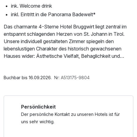
ink. Welcome drink
inkl. Eintritt in die Panorama Badewelt*
Das charmante 4-Sterne Hotel Bruggwirt liegt zentral im
entspannt schlagenden Herzen von St. Johann in Tirol.
Unsere individuell gestalteten Zimmer spiegeln den
lebenslustigen Charakter des historisch gewachsenen
Hauses wider: Ästhetische Vielfalt, Behaglichkeit und
persönliche Begegnung mit dem Gast schaffen hier eine
besondere Wohlfühlatmosphäre und laden zum Relaxen
Im Angebot enthalten
ein. Entdecken Sie das ursprüngliche Flair der Region ohne
Saunabenutzung, Leihbademantel, Nutzung des
Buchbar bis 16.09.2026.
Nr: A513175-9804
dabei auf zeitgemäßen Luxus verzichten zu müssen.
Wellnessbereichs, W-LAN Nutzung / Internetnutzung
Kostenloser Eintritt in die Panorama-Badewelt mit der St.
Persönlichkeit
Johann Card (drei Gehminuten vom Hotel entfernt)
Der persönliche Kontakt zu unseren Hotels ist für
uns sehr wichtig.