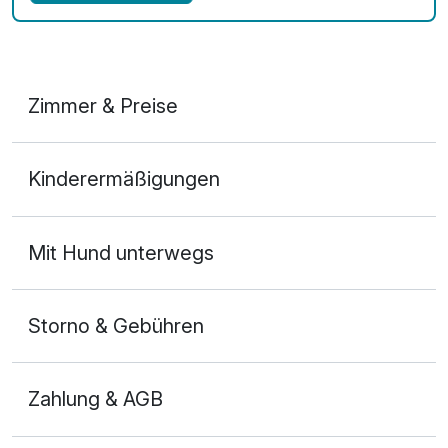
Zimmer & Preise
Doppelzimmer Deluxe
Kinderermäßigungen
2 Erwachsene und 1 Kind
Mit Hund unterwegs
Storno & Gebühren
Zahlung & AGB