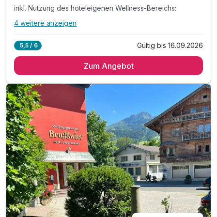
inkl. Nutzung des hoteleigenen Wellness-Bereichs:
4 weitere anzeigen
Alle Inklusivleistungen
8 enthalten
Gültig bis 16.09.2026
5,5 / 6
1 Übernachtung
Zum Angebot
1 x Frühstück vom Buffet
inkl. St. Johann Card mit vielen Vorteilen*
inkl. Nutzung des hoteleigenen Wellness-Bereichs:
mit Sauna, Infrarotkabine & Wärmeliegen
inkl. Fahrradabstellraum & Skistall
ink. Welcome drink
inkl. Eintritt in die Panorama Badewelt*