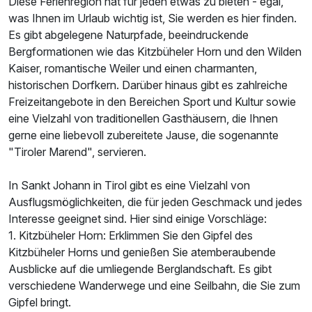
Diese Ferienregion hat für jeden etwas zu bieten - egal,
was Ihnen im Urlaub wichtig ist, Sie werden es hier finden.
Es gibt abgelegene Naturpfade, beeindruckende
Bergformationen wie das Kitzbüheler Horn und den Wilden
Kaiser, romantische Weiler und einen charmanten,
Ausstattung
historischen Dorfkern. Darüber hinaus gibt es zahlreiche
Freizeitangebote in den Bereichen Sport und Kultur sowie
eine Vielzahl von traditionellen Gasthäusern, die Ihnen
Für 3 Tage
115,00 €
p.P. ab
gerne eine liebevoll zubereitete Jause, die sogenannte
"Tiroler Marend", servieren.
In Sankt Johann in Tirol gibt es eine Vielzahl von
Ausflugsmöglichkeiten, die für jeden Geschmack und jedes
Interesse geeignet sind. Hier sind einige Vorschläge:
1. Kitzbüheler Horn: Erklimmen Sie den Gipfel des
Kitzbüheler Horns und genießen Sie atemberaubende
Ausblicke auf die umliegende Berglandschaft. Es gibt
verschiedene Wanderwege und eine Seilbahn, die Sie zum
Gipfel bringt.