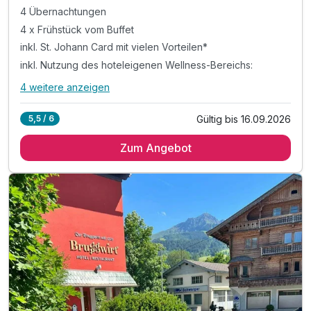
4 Übernachtungen
4 x Frühstück vom Buffet
inkl. St. Johann Card mit vielen Vorteilen*
inkl. Nutzung des hoteleigenen Wellness-Bereichs:
4 weitere anzeigen
Alle Inklusivleistungen
8 enthalten
Gültig bis 16.09.2026
5,5 / 6
4 Übernachtungen
Zum Angebot
4 x Frühstück vom Buffet
inkl. St. Johann Card mit vielen Vorteilen*
inkl. Nutzung des hoteleigenen Wellness-Bereichs:
mit Sauna, Infrarotkabine & Wärmeliegen
inkl. Fahrradabstellraum & Skistall
ink. Welcome drink
inkl. Eintritt in die Panorama Badewelt*