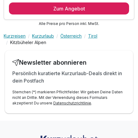
5 Übernachtungen
Zum Angebot
5 x Frühstück vom Buffet
inkl. St. Johann Card mit vielen Vorteilen*
Alle Preise pro Person inkl. MwSt.
inkl. Nutzung des hoteleigenen Wellness-Bereichs:
mit Sauna, Infrarotkabine & Wärmeliegen
Kurzreisen
Kurzurlaub
Österreich
Tirol
inkl. Fahrradabstellraum & Skistall
Kitzbüheler Alpen
ink. Welcome drink
inkl. Eintritt in die Panorama Badewelt*
Newsletter abonnieren
Persönlich kuratierte Kurzurlaub-Deals direkt in
dein Postfach
Sternchen (*) markieren Pflichtfelder. Wir geben Deine Daten
nicht an Dritte. Mit der Verwendung dieses Formulars
akzeptierst Du unsere
Datenschutzrichtlinie
.