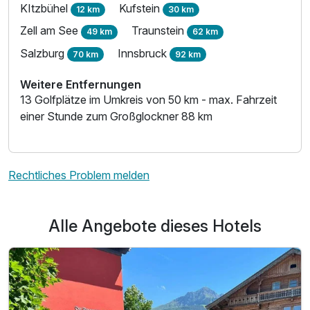
KItzbühel
Kufstein
12 km
30 km
Zell am See
Traunstein
49 km
62 km
Salzburg
Innsbruck
70 km
92 km
Weitere Entfernungen
13 Golfplätze im Umkreis von 50 km - max. Fahrzeit
einer Stunde zum Großglockner 88 km
Rechtliches Problem melden
Alle Angebote dieses Hotels