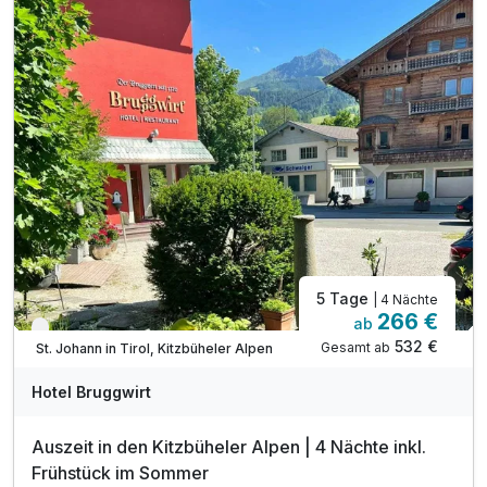
inkl. Nutzung des hoteleigenen Wellness-Bereichs:
mit Sauna, Infrarotkabine & Wärmeliegen
inkl. Fahrradabstellraum & Skistall
ink. Welcome drink
inkl. Eintritt in die Panorama Badewelt*
5 Tage
| 4 Nächte
266 €
ab
Nur noch bis September
532 €
Gesamt ab
St. Johann in Tirol, Kitzbüheler Alpen
Hotel Bruggwirt
Auszeit in den Kitzbüheler Alpen | 4 Nächte inkl.
Frühstück im Sommer