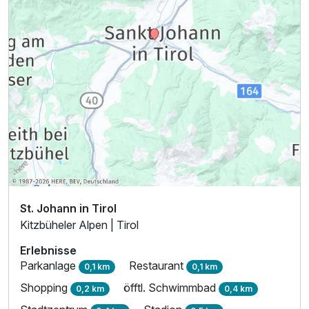
St. Johann in Tirol
Kitzbüheler Alpen | Tirol
Erlebnisse
Parkanlage
Restaurant
0,1 km
0,1 km
Shopping
öfftl. Schwimmbad
0,2 km
0,4 km