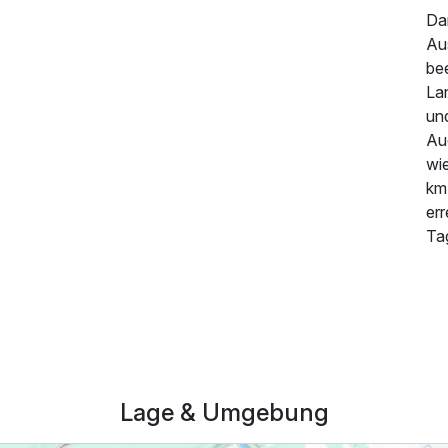
Dar
Au
be
La
un
Au
wi
km
err
Ta
189,00 €
p.P. ab
Lage & Umgebung