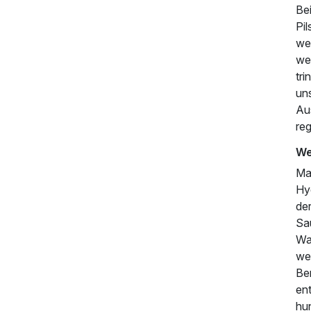
Be
Pil
wei
we
tri
uns
Au
reg
We
Ma
Hy
der
Sa
Wa
we
Ber
en
hu