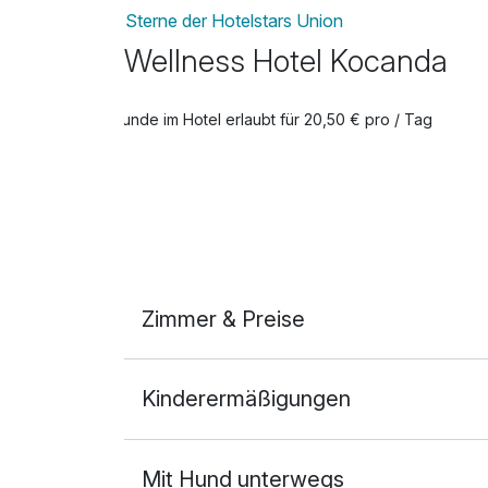
Sterne der Hotelstars Union
Wellness Hotel Kocanda
Hunde im Hotel erlaubt für 20,50 € pro / Tag
Zimmer & Preise
Doppelzimmer Business
Kinderermäßigungen
2 Erwachsene und 1 Kind
Mit Hund unterwegs