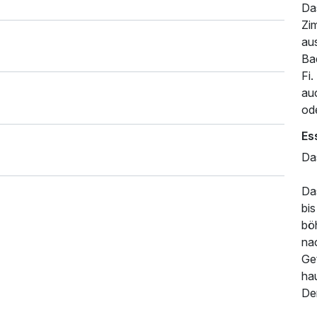
Da
Zi
aus
Ba
Fi
au
ode
Es
Da
Da
bis
bö
na
Get
ha
Der