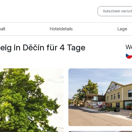
Gutschein vers
halt
Hotel
details
Lage
eig in Děčín für 4 Tage
We