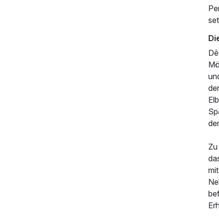
Per
se
Di
Dě
Mög
und
der
Elb
Sp
de
204,00 €
p.P. ab
Zu
da
mi
Ne
bef
Erh