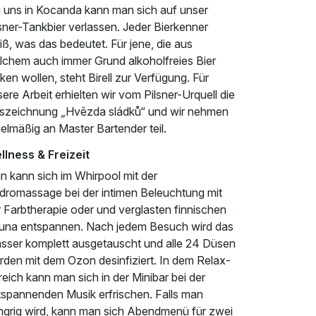
i uns in Kocanda kann man sich auf unser
sner-Tankbier verlassen. Jeder Bierkenner
ß, was das bedeutet. Für jene, die aus
lchem auch immer Grund alkoholfreies Bier
nken wollen, steht Birell zur Verfügung. Für
ere Arbeit erhielten wir vom Pilsner-Urquell die
szeichnung „Hvězda sládků“ und wir nehmen
elmäßig an Master Bartender teil.
llness & Freizeit
n kann sich im Whirpool mit der
dromassage bei der intimen Beleuchtung mit
 Farbtherapie oder und verglasten finnischen
una entspannen. Nach jedem Besuch wird das
sser komplett ausgetauscht und alle 24 Düsen
rden mit dem Ozon desinfiziert. In dem Relax-
eich kann man sich in der Minibar bei der
tspannenden Musik erfrischen. Falls man
ngrig wird, kann man sich Abendmenü für zwei