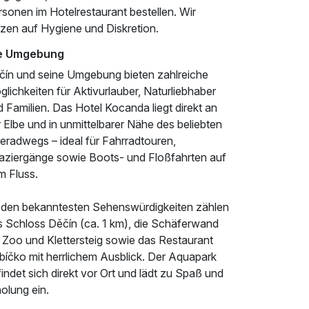
sonen im Hotelrestaurant bestellen. Wir
tzen auf Hygiene und Diskretion.
e Umgebung
čín und seine Umgebung bieten zahlreiche
lichkeiten für Aktivurlauber, Naturliebhaber
 Familien. Das Hotel Kocanda liegt direkt an
 Elbe und in unmittelbarer Nähe des beliebten
eradwegs – ideal für Fahrradtouren,
aziergänge sowie Boots- und Floßfahrten auf
m Fluss.
 den bekanntesten Sehenswürdigkeiten zählen
s Schloss Děčín (ca. 1 km), die Schäferwand
t Zoo und Klettersteig sowie das Restaurant
bíčko mit herrlichem Ausblick. Der Aquapark
indet sich direkt vor Ort und lädt zu Spaß und
olung ein.