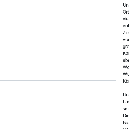
Un
Ort
vie
ent
Zim
vo
gro
Kä
ab
Wo
Wu
Kä
Un
Lan
sin
Di
Bi