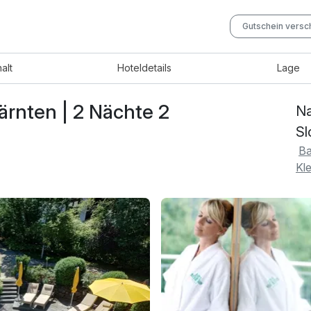
Gutschein vers
halt
Hotel
details
Lage
rnten | 2 Nächte 2
Na
Sl
Ba
Kl