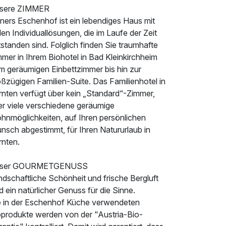
sere ZIMMER
ners Eschenhof ist ein lebendiges Haus mit
len Individuallösungen, die im Laufe der Zeit
standen sind. Folglich finden Sie traumhafte
mer in Ihrem Biohotel in Bad Kleinkirchheim
m geräumigen Einbettzimmer bis hin zur
ßzügigen Familien-Suite. Das Familienhotel in
rnten verfügt über kein „Standard“-Zimmer,
er viele verschiedene geräumige
hnmöglichkeiten, auf Ihren persönlichen
nsch abgestimmt, für Ihren Natururlaub in
rnten.
ser GOURMETGENUSS
dschaftliche Schönheit und frische Bergluft
d ein natürlicher Genuss für die Sinne.
e in der Eschenhof Küche verwendeten
oprodukte werden von der "Austria-Bio-