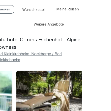
Meine Reisen
Wunschzettel
chenken
Weitere
Angebote
turhotel Ortners Eschenhof - Alpine
owness
d Kleinkirchheim, Nockberge / Bad
einkirchheim