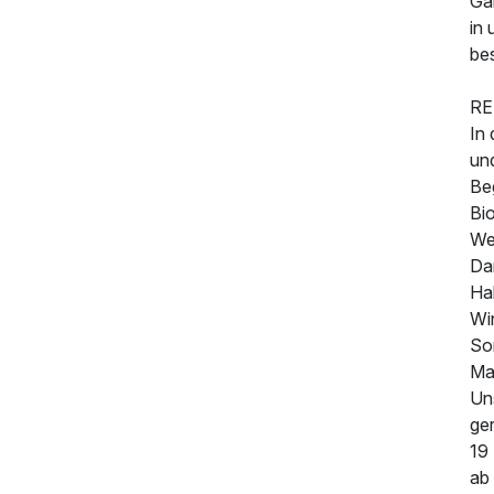
Gar
in 
bes
RE
In
und
Be
Bi
Wel
Da
Ha
Wi
So
Ma
Un
ge
284,00 €
p.P. ab
19 
ab 