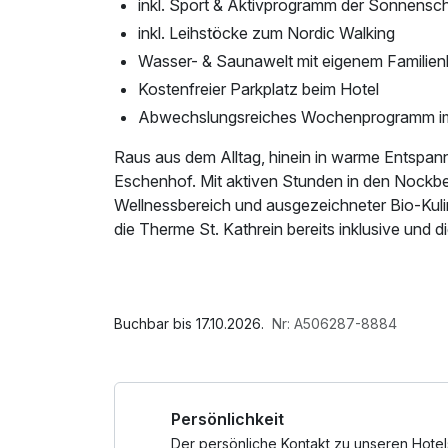
inkl. Sport & Aktivprogramm der Sonnensc
inkl. Leihstöcke zum Nordic Walking
Wasser- & Saunawelt mit eigenem Familien
Kostenfreier Parkplatz beim Hotel
Abwechslungsreiches Wochenprogramm im
Raus aus dem Alltag, hinein in warme Entspan
Eschenhof. Mit aktiven Stunden in den Nock
Wellnessbereich und ausgezeichneter Bio-Kulina
die Therme St. Kathrein bereits inklusive und 
Im Angebot enthalten
1 x Welcome Drink, Saunabenutzung, Saunatuch
Abschiedsgeschenk, Nutzung des Wellnessber
Buchbar bis 17.10.2026.
Nr: A506287-8884
Tageszeitung, Badetasche mit Bademantel und
Persönlichkeit
Der persönliche Kontakt zu unseren Hotel