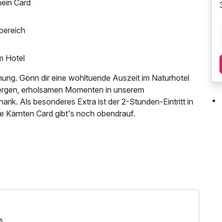
hein Card
bereich
 Hotel
nung. Gönn dir eine wohltuende Auszeit im Naturhotel
bergen, erholsamen Momenten in unserem
rik. Als besonderes Extra ist der 2-Stunden-Eintritt in
die Kärnten Card gibt's noch obendrauf.
, Leihbademantel, Parkplatz, 1 x kleines
eichs, W-LAN Nutzung / Internetnutzung,
 -tücher
s