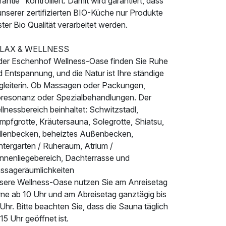
antie" kontrolliert. Damit wird garantiert, dass
unserer zertifizierten BIO-Küche nur Produkte
ter Bio Qualität verarbeitet werden.
LAX & WELLNESS
 der Eschenhof Wellness-Oase finden Sie Ruhe
 Entspannung, und die Natur ist Ihre ständige
gleiterin. Ob Massagen oder Packungen,
oresonanz oder Spezialbehandlungen. Der
lnessbereich beinhaltet: Schwitzstadl,
mpfgrotte, Kräutersauna, Solegrotte, Shiatsu,
llenbecken, beheiztes Außenbecken,
ntergarten / Ruheraum, Atrium /
nnenliegebereich, Dachterrasse und
ssageräumlichkeiten
sere Wellness-Oase nutzen Sie am Anreisetag
rne ab 10 Uhr und am Abreisetag ganztägig bis
Uhr. Bitte beachten Sie, dass die Sauna täglich
15 Uhr geöffnet ist.