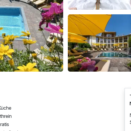
-Küche
threin
ratis