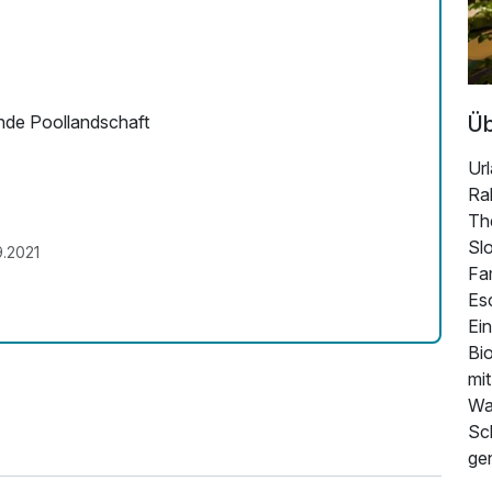
Üb
nde Poollandschaft
Url
Ra
The
Sl
9.2021
Fam
Es
Ein
Bi
mi
Wa
Sc
ge