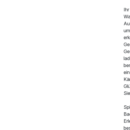
Ih
Was
Au
um
erk
Ge
Ge
lad
be
ei
Kär
Gl
Sie
Spi
Ba
Erl
be