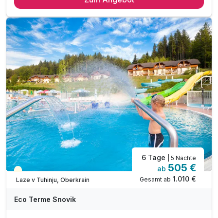
5 x Abendbuffet im Rahmen der Halbpension
1 x Eintritt in die Saunawelt
inkl. 10% Ermäßigung auf Wellnessbehandlungen
inkl. Eintritt in die Innen- und Außenthermalbäder
inkl. Kneippbäder & geführte Wassergymnastik
inkl. Nachtschwimmen in den Thermalbädern*
inkl. traditionell slowenisches Abendessen**
inkl. unbegrenzt heilendes Thermalwasser
inkl. Outdoor-Fitnessbereich & Kneipp-Barfußwege
inkl. Parkplatz
6 Tage
| 5 Nächte
505 €
ab
Teilweise ausgelastet
1.010 €
Gesamt ab
Laze v Tuhinju, Oberkrain
Eco Terme Snovik