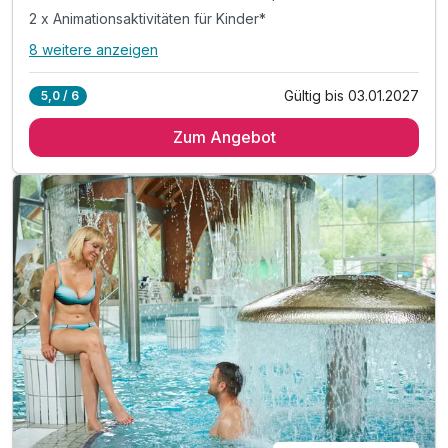
2 x Animationsaktivitäten für Kinder*
8 weitere anzeigen
Alle Inklusivleistungen
12 enthalten
Gültig bis 03.01.2027
5,0 / 6
2 Übernachtungen
Zum Angebot
2 x reichhaltiges Frühstück vom Buffet
2 x Abendbuffet im Rahmen der Halbpension
2 x Animationsaktivitäten für Kinder*
inkl. Eintritt in die Innen- und Außenthermalbäder
inkl. Leitfaden zur Familienerforschung**
inkl. Snovicek Malbuch für Kinder
inkl. Nacht-Fackelwanderung zur Thermalquelle***
inkl. Eintritt in die Innen- und Außenthermalbäder
inkl. Nachtschwimmen in den Thermalbädern****
inkl. Outdoor-Fitnessbereich & Kneipp-Barfußwege
inkl. traditionell slowenisches Abendessen*****