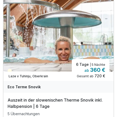
inkl. Leitfaden zur Familienerforschung**
inkl. Snovicek Malbuch für Kinder
inkl. Nacht-Fackelwanderung zur Thermalquelle***
inkl. Eintritt in die Innen- und Außenthermalbäder
inkl. Nachtschwimmen in den Thermalbädern****
inkl. Outdoor-Fitnessbereich & Kneipp-Barfußwege
inkl. traditionell slowenisches Abendessen*****
6 Tage
| 5 Nächte
360 €
ab
Teilweise ausgelastet
720 €
Gesamt ab
Laze v Tuhinju, Oberkrain
Eco Terme Snovik
Auszeit in der slowenischen Therme Snovik inkl.
Halbpension | 6 Tage
5 Übernachtungen