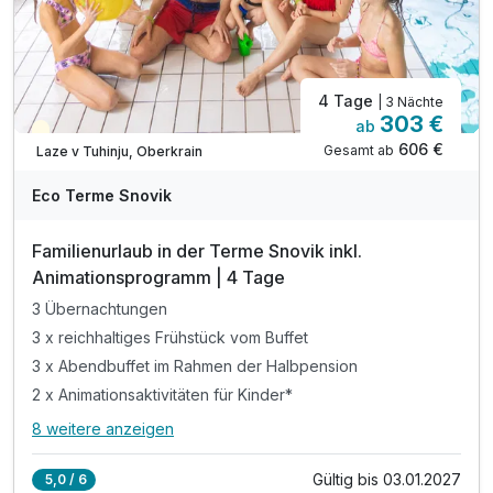
inkl. Parkplatz
4 Tage
| 3 Nächte
303 €
ab
Teilweise ausgelastet
606 €
Gesamt ab
Laze v Tuhinju, Oberkrain
Eco Terme Snovik
Familienurlaub in der Terme Snovik inkl.
Animationsprogramm | 4 Tage
3 Übernachtungen
3 x reichhaltiges Frühstück vom Buffet
3 x Abendbuffet im Rahmen der Halbpension
2 x Animationsaktivitäten für Kinder*
8 weitere anzeigen
Alle Inklusivleistungen
12 enthalten
Gültig bis 03.01.2027
5,0 / 6