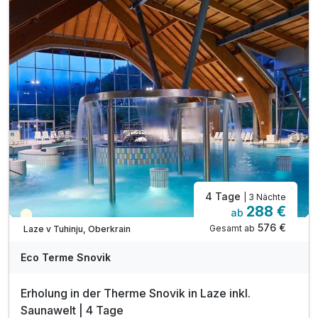
inkl. Eintritt in die Innen- und Außenthermalbäder
inkl. Kneippbäder & geführte Wassergymnastik
inkl. Nachtschwimmen in den Thermalbädern*
inkl. traditionell slowenisches Abendessen**
inkl. unbegrenzt heilendes Thermalwasser
inkl. Outdoor-Fitnessbereich & Kneipp-Barfußwege
inkl. Parkplatz
4 Tage
| 3 Nächte
288 €
ab
Teilweise ausgelastet
576 €
Gesamt ab
Laze v Tuhinju, Oberkrain
Eco Terme Snovik
Erholung in der Therme Snovik in Laze inkl.
Saunawelt | 4 Tage