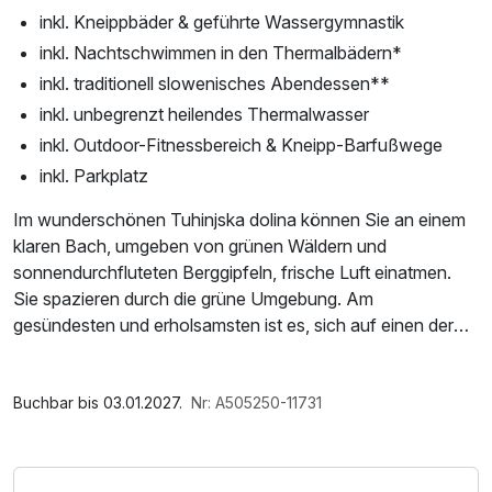
inkl. Kneippbäder & geführte Wassergymnastik
inkl. Nachtschwimmen in den Thermalbädern*
inkl. traditionell slowenisches Abendessen**
inkl. unbegrenzt heilendes Thermalwasser
inkl. Outdoor-Fitnessbereich & Kneipp-Barfußwege
inkl. Parkplatz
Im wunderschönen Tuhinjska dolina können Sie an einem
klaren Bach, umgeben von grünen Wäldern und
sonnendurchfluteten Berggipfeln, frische Luft einatmen.
Sie spazieren durch die grüne Umgebung. Am
gesündesten und erholsamsten ist es, sich auf einen der
Kneipp-Fußwege zu begeben. Sie werden Ihre Muskeln
entspannen und eine sanfte Fußmassage wird Sie
Im Angebot enthalten
festhalten.
Parkplatz
Buchbar bis 03.01.2027.
Nr: A505250-11731
Genießen Sie gesunde, aus lokalen Zutaten zubereitete
Speisen in einem unserer Restaurants. Natürlich können