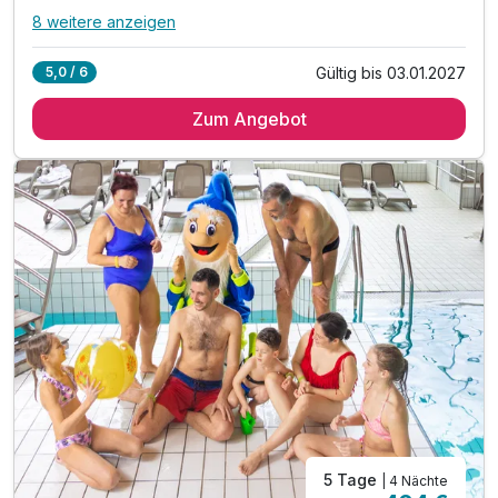
8 weitere anzeigen
Alle Inklusivleistungen
12 enthalten
Gültig bis 03.01.2027
5,0 / 6
4 Übernachtungen
Zum Angebot
4 x reichhaltiges Frühstück vom Buffet
4 x Abendbuffet im Rahmen der Halbpension
1 x Eintritt in die Saunawelt
inkl. 10% Ermäßigung auf Wellnessbehandlungen
inkl. Eintritt in die Innen- und Außenthermalbäder
inkl. Kneippbäder & geführte Wassergymnastik
inkl. Nachtschwimmen in den Thermalbädern*
inkl. traditionell slowenisches Abendessen**
inkl. unbegrenzt heilendes Thermalwasser
inkl. Outdoor-Fitnessbereich & Kneipp-Barfußwege
inkl. Parkplatz
5 Tage
| 4 Nächte