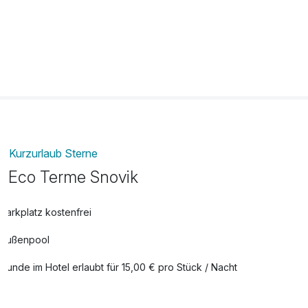
Moment suchen!
* Nachtschwimmen in den Thermalbädern am Mittwoch,
Freitag und Samstag
**jeden Samstag slowenisches Abendessen mit
traditionellen Gerichten
Kurzurlaub Sterne
Eco Terme Snovik
Parkplatz kostenfrei
Außenpool
Hunde im Hotel erlaubt für 15,00 € pro Stück / Nacht
Auch vegetarische Speisen