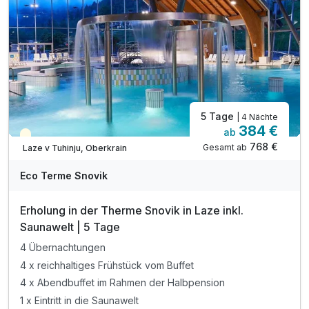
inkl. Outdoor-Fitnessbereich & Kneipp-Barfußwege
inkl. Parkplatz
5 Tage
| 4 Nächte
384 €
ab
Teilweise ausgelastet
768 €
Gesamt ab
Laze v Tuhinju, Oberkrain
Eco Terme Snovik
Erholung in der Therme Snovik in Laze inkl.
Saunawelt | 5 Tage
4 Übernachtungen
4 x reichhaltiges Frühstück vom Buffet
4 x Abendbuffet im Rahmen der Halbpension
1 x Eintritt in die Saunawelt