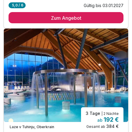
Gültig bis 03.01.2027
5,0 / 6
2 Übernachtungen
Zum Angebot
2 x reichhaltiges Frühstück vom Buffet
2 x Abendbuffet im Rahmen der Halbpension
inkl. Eintritt in die Innen- und Außenthermalbäder
inkl. Kneippbäder & geführte Wassergymnastik
inkl. Nachtschwimmen in den Thermalbädern*
inkl. traditionell slowenisches Abendessen**
inkl. unbegrenzt heilendes Thermalwasser
inkl. Outdoor-Fitnessbereich & Kneipp-Barfußwege
inkl. Parkplatz
3 Tage
| 2 Nächte
192 €
ab
Teilweise ausgelastet
384 €
Gesamt ab
Laze v Tuhinju, Oberkrain