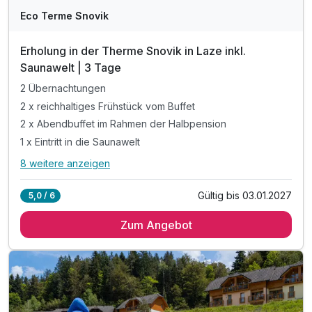
Eco Terme Snovik
Erholung in der Therme Snovik in Laze inkl.
Saunawelt | 3 Tage
2 Übernachtungen
2 x reichhaltiges Frühstück vom Buffet
2 x Abendbuffet im Rahmen der Halbpension
1 x Eintritt in die Saunawelt
8 weitere anzeigen
Alle Inklusivleistungen
12 enthalten
Gültig bis 03.01.2027
5,0 / 6
2 Übernachtungen
Zum Angebot
2 x reichhaltiges Frühstück vom Buffet
2 x Abendbuffet im Rahmen der Halbpension
1 x Eintritt in die Saunawelt
inkl. 10% Ermäßigung auf Wellnessbehandlungen
inkl. Eintritt in die Innen- und Außenthermalbäder