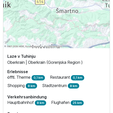
Laze v Tuhinju
Oberkrain | Oberkrain (Gorenjska Region )
Erlebnisse
öfftl. Therme
Restaurant
0,1 km
0,1 km
Shopping
Stadtzentrum
8 km
8 km
Verkehrsanbindung
Hauptbahnhof
Flughafen
8 km
25 km