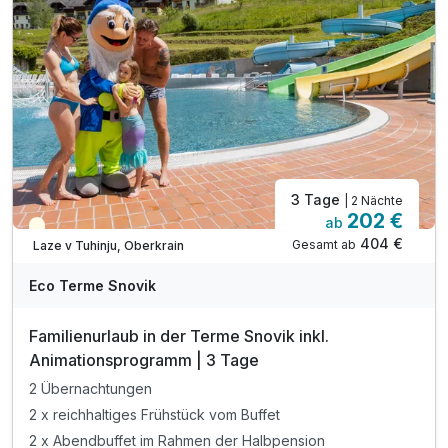
inkl. Kneippbäder & geführte Wassergymnastik
inkl. Nachtschwimmen in den Thermalbädern*
inkl. traditionell slowenisches Abendessen**
inkl. unbegrenzt heilendes Thermalwasser
inkl. Outdoor-Fitnessbereich & Kneipp-Barfußwege
inkl. Parkplatz
3 Tage
| 2 Nächte
202 €
ab
Teilweise ausgelastet
404 €
Gesamt ab
Laze v Tuhinju, Oberkrain
Eco Terme Snovik
Familienurlaub in der Terme Snovik inkl.
Animationsprogramm | 3 Tage
2 Übernachtungen
2 x reichhaltiges Frühstück vom Buffet
2 x Abendbuffet im Rahmen der Halbpension