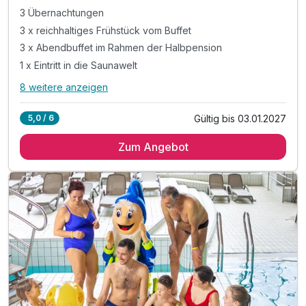
3 Übernachtungen
3 x reichhaltiges Frühstück vom Buffet
3 x Abendbuffet im Rahmen der Halbpension
1 x Eintritt in die Saunawelt
8 weitere anzeigen
Alle Inklusivleistungen
12 enthalten
Gültig bis 03.01.2027
5,0 / 6
3 Übernachtungen
Zum Angebot
3 x reichhaltiges Frühstück vom Buffet
3 x Abendbuffet im Rahmen der Halbpension
1 x Eintritt in die Saunawelt
inkl. 10% Ermäßigung auf Wellnessbehandlungen
inkl. Eintritt in die Innen- und Außenthermalbäder
inkl. Kneippbäder & geführte Wassergymnastik
inkl. Nachtschwimmen in den Thermalbädern*
inkl. Outdoor-Fitnessbereich & Kneipp-Barfußwege
inkl. traditionell slowenisches Abendessen**
inkl. unbegrenzt heilendes Thermalwasser