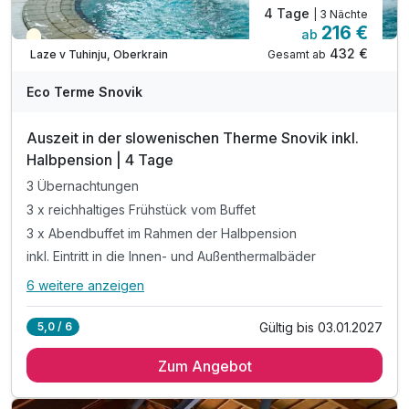
4 Tage
| 3 Nächte
216 €
ab
Teilweise ausgelastet
432 €
Gesamt ab
Laze v Tuhinju, Oberkrain
Eco Terme Snovik
Auszeit in der slowenischen Therme Snovik inkl.
Halbpension | 4 Tage
3 Übernachtungen
3 x reichhaltiges Frühstück vom Buffet
3 x Abendbuffet im Rahmen der Halbpension
inkl. Eintritt in die Innen- und Außenthermalbäder
6 weitere anzeigen
Alle Inklusivleistungen
10 enthalten
Gültig bis 03.01.2027
5,0 / 6
3 Übernachtungen
Zum Angebot
3 x reichhaltiges Frühstück vom Buffet
3 x Abendbuffet im Rahmen der Halbpension