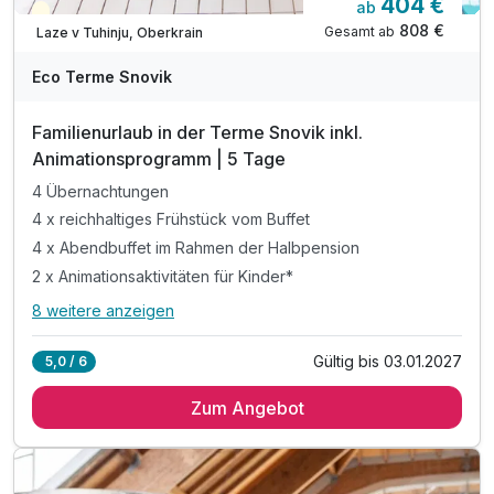
404 €
ab
Teilweise ausgelastet
808 €
Gesamt ab
Laze v Tuhinju, Oberkrain
Eco Terme Snovik
Familienurlaub in der Terme Snovik inkl.
Animationsprogramm | 5 Tage
4 Übernachtungen
4 x reichhaltiges Frühstück vom Buffet
4 x Abendbuffet im Rahmen der Halbpension
2 x Animationsaktivitäten für Kinder*
8 weitere anzeigen
Alle Inklusivleistungen
12 enthalten
Gültig bis 03.01.2027
5,0 / 6
4 Übernachtungen
Zum Angebot
4 x reichhaltiges Frühstück vom Buffet
4 x Abendbuffet im Rahmen der Halbpension
2 x Animationsaktivitäten für Kinder*
inkl. Eintritt in die Innen- und Außenthermalbäder