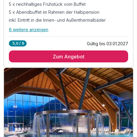
5 x reichhaltiges Frühstück vom Buffet
5 x Abendbuffet im Rahmen der Halbpension
inkl. Eintritt in die Innen- und Außenthermalbäder
6 weitere anzeigen
Alle Inklusivleistungen
10 enthalten
Gültig bis 03.01.2027
5,0 / 6
5 Übernachtungen
Zum Angebot
5 x reichhaltiges Frühstück vom Buffet
5 x Abendbuffet im Rahmen der Halbpension
inkl. Eintritt in die Innen- und Außenthermalbäder
inkl. Kneippbäder & geführte Wassergymnastik
inkl. Nachtschwimmen in den Thermalbädern*
inkl. traditionell slowenisches Abendessen**
inkl. unbegrenzt heilendes Thermalwasser
inkl. Outdoor-Fitnessbereich & Kneipp-Barfußwege
inkl. Parkplatz