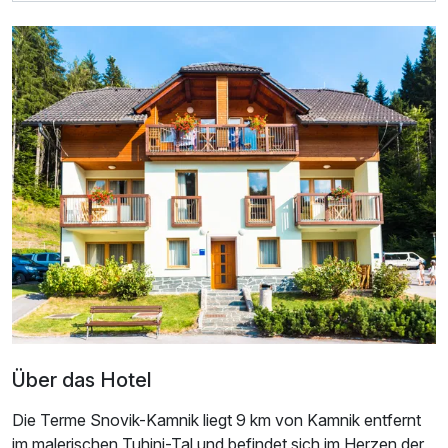
Doppelzimmer
2 Erwachsene
Ausstattung
Für 7 Tage
576,00 €
p.P. ab
Über das Hotel
Doppelzimmer mit Balkon
2 Erwachsene
Die Terme Snovik-Kamnik liegt 9 km von Kamnik entfernt
im malerischen Tuhinj-Tal und befindet sich im Herzen der