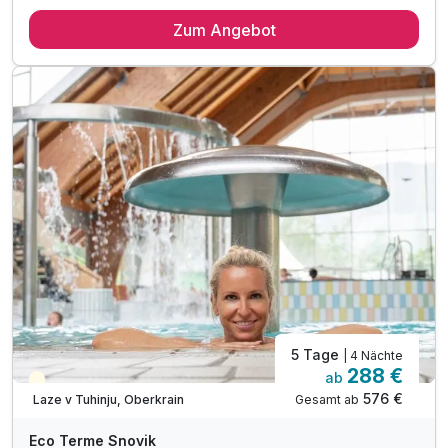
3 Übernachtungen
Zum Angebot
3 x reichhaltiges Frühstück vom Buffet
3 x Abendbuffet im Rahmen der Halbpension
2 x Animationsaktivitäten für Kinder*
inkl. Eintritt in die Innen- und Außenthermalbäder
inkl. Leitfaden zur Familienerforschung**
inkl. Snovicek Malbuch für Kinder
inkl. Nacht-Fackelwanderung zur Thermalquelle***
inkl. Eintritt in die Innen- und Außenthermalbäder
inkl. Nachtschwimmen in den Thermalbädern****
inkl. Outdoor-Fitnessbereich & Kneipp-Barfußwege
inkl. traditionell slowenisches Abendessen*****
5 Tage
| 4 Nächte
288 €
ab
Teilweise ausgelastet
576 €
Gesamt ab
Laze v Tuhinju, Oberkrain
Eco Terme Snovik