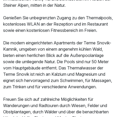
Steiner Alpen, mitten in der Natur.
Ausstattung
Genießen Sie unbegrenzten Zugang zu den Thermalpools,
Für 7 Tage
666,00 €
p.P. ab
kostenloses WLAN an der Rezeption und im Restaurant
sowie einen kostenlosen Fitnessbereich im Freien.
Die modern eingerichteten Apartments der Terme Snovik-
Kamnik, umgeben von einem angenehm kühlen Wald,
bieten einen herrlichen Blick auf die Außenpoolanlage
sowie die umliegende Natur. Die Pools sind nur 50 Meter
vom Hauptgebäude entfernt. Das Thermalwasser der
Terme Snovik ist reich an Kalzium und Magnesium und
eignet sich hervorragend zum Schwimmen, für Massagen,
zum Trinken und für verschiedene Anwendungen.
Freuen Sie sich auf zahlreiche Möglichkeiten für
Wanderungen und Radtouren durch Wiesen, Felder und
Obstplantagen, durch Wälder und über die benachbarten