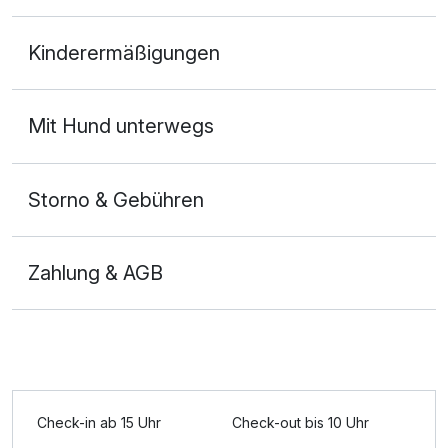
1-Raum Appartement
Kinderermäßigungen
2 Erwachsene und 2 Kinder
Ausstattung
Mit Hund unterwegs
Für 7 Tage
606,00 €
p.P. ab
Storno & Gebühren
Zahlung & AGB
Appartement/s
3 Erwachsene und 2 Kinder
Ausstattung
Check-in ab 15 Uhr
Check-out bis 10 Uhr
Für 7 Tage
606,00 €
p.P. ab