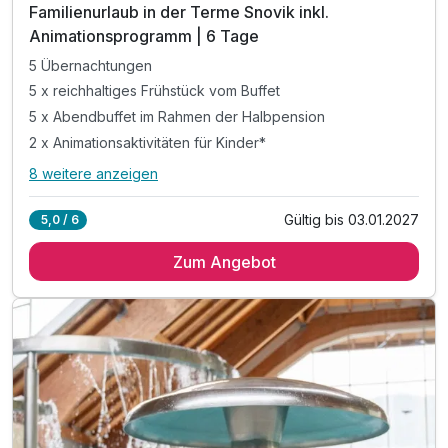
Familienurlaub in der Terme Snovik inkl.
Animationsprogramm | 6 Tage
5 Übernachtungen
5 x reichhaltiges Frühstück vom Buffet
5 x Abendbuffet im Rahmen der Halbpension
2 x Animationsaktivitäten für Kinder*
8 weitere anzeigen
Alle Inklusivleistungen
12 enthalten
Gültig bis 03.01.2027
5,0 / 6
5 Übernachtungen
Zum Angebot
5 x reichhaltiges Frühstück vom Buffet
5 x Abendbuffet im Rahmen der Halbpension
2 x Animationsaktivitäten für Kinder*
inkl. Eintritt in die Innen- und Außenthermalbäder
inkl. Leitfaden zur Familienerforschung**
inkl. Snovicek Malbuch für Kinder
inkl. Nacht-Fackelwanderung zur Thermalquelle***
inkl. Eintritt in die Innen- und Außenthermalbäder