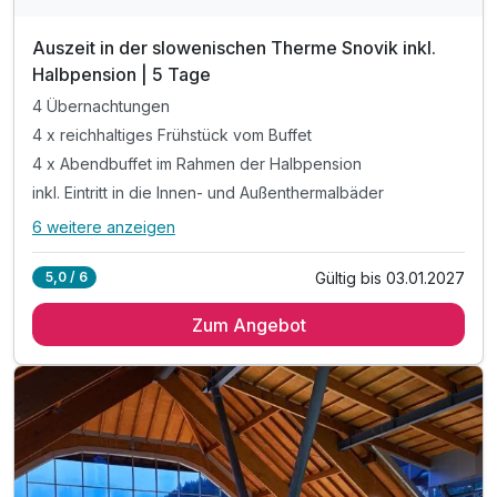
Auszeit in der slowenischen Therme Snovik inkl.
Halbpension | 5 Tage
4 Übernachtungen
4 x reichhaltiges Frühstück vom Buffet
4 x Abendbuffet im Rahmen der Halbpension
inkl. Eintritt in die Innen- und Außenthermalbäder
6 weitere anzeigen
Alle Inklusivleistungen
10 enthalten
Gültig bis 03.01.2027
5,0 / 6
4 Übernachtungen
Zum Angebot
4 x reichhaltiges Frühstück vom Buffet
4 x Abendbuffet im Rahmen der Halbpension
inkl. Eintritt in die Innen- und Außenthermalbäder
inkl. Kneippbäder & geführte Wassergymnastik
inkl. Nachtschwimmen in den Thermalbädern*
inkl. traditionell slowenisches Abendessen**
inkl. unbegrenzt heilendes Thermalwasser