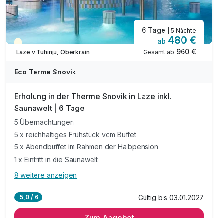
6 Tage
| 5 Nächte
480 €
ab
Teilweise ausgelastet
960 €
Gesamt ab
Laze v Tuhinju, Oberkrain
Eco Terme Snovik
Erholung in der Therme Snovik in Laze inkl.
Saunawelt | 6 Tage
5 Übernachtungen
5 x reichhaltiges Frühstück vom Buffet
5 x Abendbuffet im Rahmen der Halbpension
1 x Eintritt in die Saunawelt
8 weitere anzeigen
Alle Inklusivleistungen
12 enthalten
Gültig bis 03.01.2027
5,0 / 6
5 Übernachtungen
Zum Angebot
5 x reichhaltiges Frühstück vom Buffet