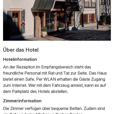
Ausstattung
Über das Hotel
Für 7 Tage
1.048,00 €
Hotelinformation
p.P. ab
An der Rezeption im Empfangsbereich steht das
freundliche Personal mit Rat und Tat zur Seite. Das Haus
bietet einen Safe. Per WLAN erhalten die Gäste Zugang
zum Internet. Wer mit dem Fahrzeug anreist, kann es auf
dem Parkplatz des Hotels abstellen.
Junior Suite
2 Erwachsene
Zimmerinformation
Die Zimmer verfügen über bequeme Betten. Zudem sind