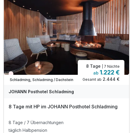
Rituals-Körperpflegeprodukte am Zimmer
Parkplatznutzung während des gesamten Aufenthaltes
WLAN-Nutzung
8 Tage
| 7 Nächte
1.222 €
ab
Wieder frei ab September
2.444 €
Gesamt ab
Schladming, Schladming / Dachstein
JOHANN Posthotel Schladming
8 Tage mit HP im JOHANN Posthotel Schladming
8 Tage / 7 Übernachtungen
täglich Halbpension