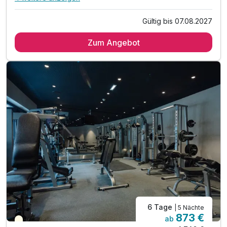
Alle Inklusivleistungen
8 enthalten
Gültig bis 07.08.2027
5 Tage / 4 Übernachtungen
Zum Angebot
täglich Halbpension
freie Nutzung des Wellnessbereichs inkl. Außenpool,
Saunawelt, Chillarea und Fitnessraum
tägliche Nutzung des Fitnessbereichs
Kuscheliger Leihbademantel
Rituals-Körperpflegeprodukte am Zimmer
Parkplatznutzung während des gesamten Aufenthaltes
WLAN-Nutzung
6 Tage
| 5 Nächte
873 €
ab
Teilweise ausgelastet