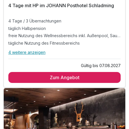
4 Tage mit HP im JOHANN Posthotel Schladming
4 Tage / 3 Übernachtungen
täglich Halbpension
freie Nutzung des Wellnessbereichs inkl. Außenpool, Saunawelt, Chillarea und Fitnessraum
tägliche Nutzung des Fitnessbereichs
4 weitere anzeigen
Alle Inklusivleistungen
8 enthalten
Gültig bis 07.08.2027
4 Tage / 3 Übernachtungen
Zum Angebot
täglich Halbpension
freie Nutzung des Wellnessbereichs inkl. Außenpool,
Saunawelt, Chillarea und Fitnessraum
tägliche Nutzung des Fitnessbereichs
Kuscheliger Leihbademantel
Rituals-Körperpflegeprodukte am Zimmer
Parkplatznutzung während des gesamten Aufenthaltes
WLAN-Nutzung