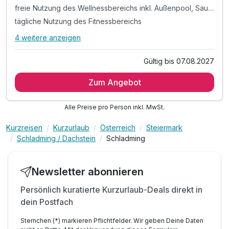
freie Nutzung des Wellnessbereichs inkl. Außenpool, Saunawelt, Chillarea und Fitnessraum
tägliche Nutzung des Fitnessbereichs
4 weitere anzeigen
Alle Inklusivleistungen
8 enthalten
Gültig bis 07.08.2027
8 Tage / 7 Übernachtungen
Zum Angebot
täglich Halbpension
freie Nutzung des Wellnessbereichs inkl. Außenpool,
Saunawelt, Chillarea und Fitnessraum
Alle Preise pro Person inkl. MwSt.
tägliche Nutzung des Fitnessbereichs
Kurzreisen
Kurzurlaub
Österreich
Steiermark
Kuscheliger Leihbademantel
Schladming / Dachstein
Schladming
Rituals-Körperpflegeprodukte am Zimmer
Parkplatznutzung während des gesamten Aufenthaltes
Newsletter abonnieren
WLAN-Nutzung
Persönlich kuratierte Kurzurlaub-Deals direkt in
dein Postfach
Sternchen (*) markieren Pflichtfelder. Wir geben Deine Daten