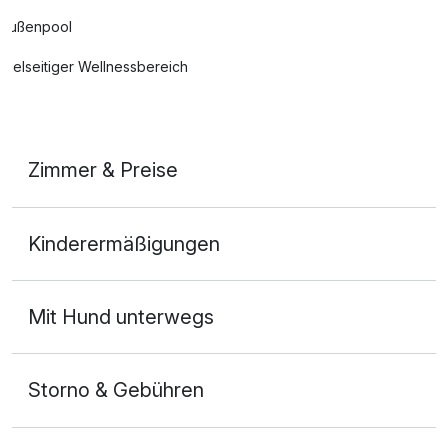
Außenpool
Vielseitiger Wellnessbereich
Auch vegetarische Speisen
Fitnessgeräte stehen bereit
Zimmer & Preise
Mit Hotelbar
Doppelzimmer
Kinderermäßigungen
2 Erwachsene
Mit Hund unterwegs
Storno & Gebühren