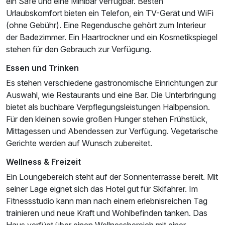
ein Safe und eine Minibar verfügbar. Besten
Urlaubskomfort bieten ein Telefon, ein TV-Gerät und WiFi
(ohne Gebühr). Eine Regendusche gehört zum Interieur
der Badezimmer. Ein Haartrockner und ein Kosmetikspiegel
stehen für den Gebrauch zur Verfügung.
Essen und Trinken
Es stehen verschiedene gastronomische Einrichtungen zur
Auswahl, wie Restaurants und eine Bar. Die Unterbringung
bietet als buchbare Verpflegungsleistungen Halbpension.
Für den kleinen sowie großen Hunger stehen Frühstück,
Ausstattung
Mittagessen und Abendessen zur Verfügung. Vegetarische
Gerichte werden auf Wunsch zubereitet.
Für 7 Tage
1.109,00 €
p.P. ab
Wellness & Freizeit
Ein Loungebereich steht auf der Sonnenterrasse bereit. Mit
seiner Lage eignet sich das Hotel gut für Skifahrer. Im
Fitnessstudio kann man nach einem erlebnisreichen Tag
trainieren und neue Kraft und Wohlbefinden tanken. Das
Haus verfügt über einen Wellnessbereich mit einer