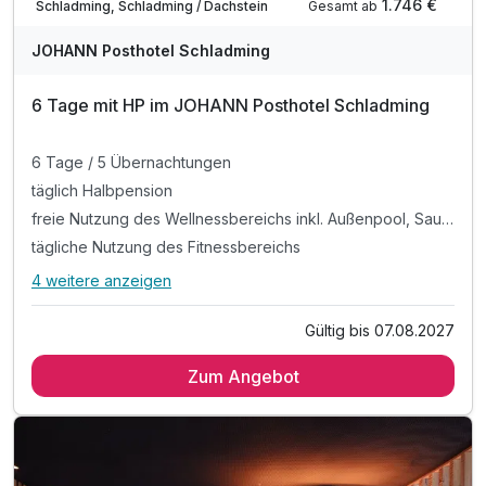
1.746 €
Gesamt ab
Schladming, Schladming / Dachstein
JOHANN Posthotel Schladming
6 Tage mit HP im JOHANN Posthotel Schladming
6 Tage / 5 Übernachtungen
täglich Halbpension
freie Nutzung des Wellnessbereichs inkl. Außenpool, Saunawelt, Chillarea und Fitnessraum
tägliche Nutzung des Fitnessbereichs
4 weitere anzeigen
Alle Inklusivleistungen
8 enthalten
Gültig bis 07.08.2027
6 Tage / 5 Übernachtungen
Zum Angebot
täglich Halbpension
freie Nutzung des Wellnessbereichs inkl. Außenpool,
Saunawelt, Chillarea und Fitnessraum
tägliche Nutzung des Fitnessbereichs
Kuscheliger Leihbademantel