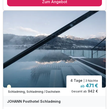
Zum Angebot
täglich Halbpension
freie Nutzung des Wellnessbereichs inkl. Außenpool,
Saunawelt, Chillarea und Fitnessraum
tägliche Nutzung des Fitnessbereichs
Kuscheliger Leihbademantel
Rituals-Körperpflegeprodukte am Zimmer
Parkplatznutzung während des gesamten Aufenthaltes
WLAN-Nutzung
4 Tage
| 3 Nächte
471 €
ab
Teilweise ausgelastet
942 €
Gesamt ab
Schladming, Schladming / Dachstein
JOHANN Posthotel Schladming