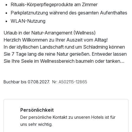
Rituals-Körperpflegeprodukte am Zimmer
Parkplatznutzung während des gesamten Aufenthaltes
WLAN-Nutzung
Urlaub in der Natur-Arrangement (Wellness)
Herzlich Willkommen zu Ihrer Auszeit vom Alltag!
In der idyllischen Landschaft rund um Schladming können
Sie 7 Tage lang die reine Natur genießen. Entweder lassen
Sie Ihre Seele im Wellnessbereich baumeln oder tanken
Kraft bei einem Ausflug in die Natur. Hier stehen Ihnen alle
Möglichkeiten offen!
Auch Genuss wird hier groß geschrieben: Lassen Sie sich
Buchbar bis 07.08.2027.
Nr: A502115-12865
vom Halbpension-Angebot verwöhnen. Freuen Sie sich
auf hervorragenden Service und eine erholsame
Atmosphäre bei Ihrem Urlaub in der Natur.
Persönlichkeit
Kurzurlaub wünscht Ihnen einen tollen Aufenthalt im
schönen Schladming.
Der persönliche Kontakt zu unseren Hotels ist für
uns sehr wichtig.