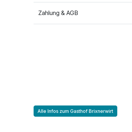
Zahlung & AGB
Ausstattung
Für 7 Tage
Dreibettzimmer
3 Erwachsene
Alle Infos zum Gasthof Brixnerwirt