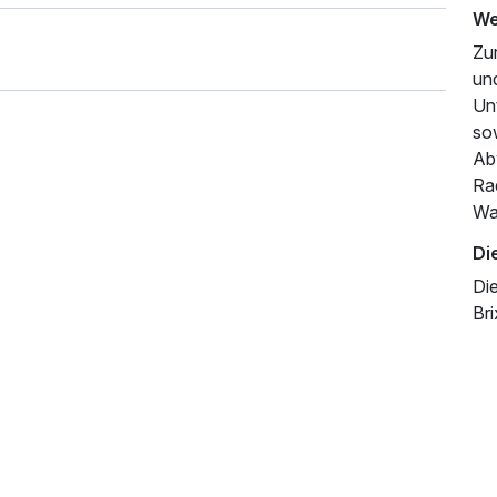
We
Zur
un
Un
so
Ab
Ra
313,00 €
Wa
p.P. ab
Di
Di
Bri