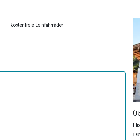
kostenfreie Leihfahrräder
Üb
Ho
Di