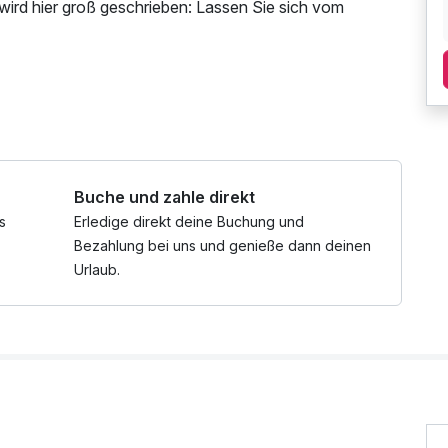
 wird hier groß geschrieben: Lassen Sie sich vom
nd eine entspannte Atmosphäre bei Ihrem
alt im schönen Brixen im Thale.
Buche und zahle direkt
s
Erledige direkt deine Buchung und
Bezahlung bei uns und genieße dann deinen
Urlaub.