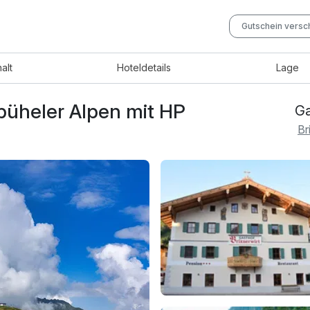
Gutschein vers
halt
Hotel
details
Lage
zbüheler Alpen mit HP
Ga
Br