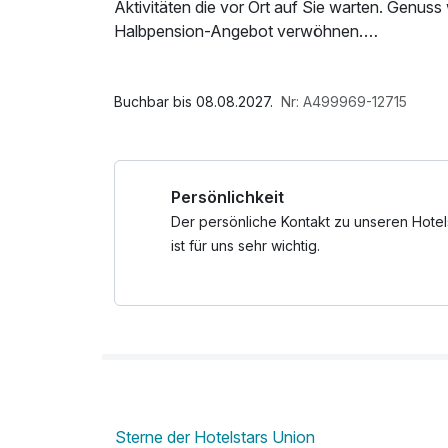
Aktivitäten die vor Ort auf Sie warten. Genuss
Halbpension-Angebot verwöhnen.
Freuen Sie sich auf hervorragenden Service u
unvergesslichen Urlaub in den Bergen.
Kurzurlaub wünscht Ihnen einen tollen Aufenth
Buchbar bis 08.08.2027.
Nr: A499969-12715
Persönlichkeit
Der persönliche Kontakt zu unseren Hotel
ist für uns sehr wichtig.
Sterne der Hotelstars Union