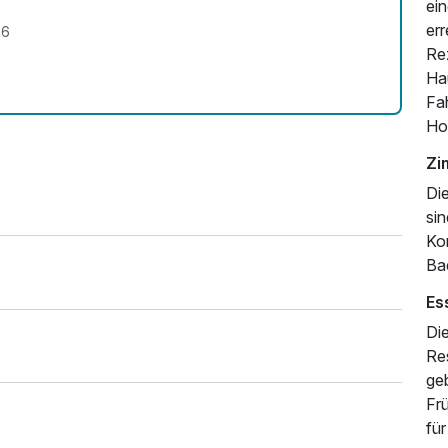
ein
err
26
Rez
Ha
Fa
Hot
Zi
Di
sin
Ko
Ba
Es
Di
Re
geb
Fr
für