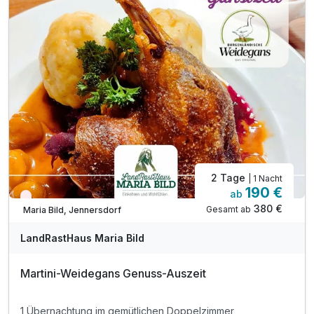
Für 3 Tage
175,00 €
p.P. ab
2 Tage
| 1 Nacht
190 €
ab
Wieder frei ab November
380 €
Gesamt ab
Maria Bild, Jennersdorf
LandRastHaus Maria Bild
Martini-Weidegans Genuss-Auszeit
1 Übernachtung im gemütlichen Doppelzimmer