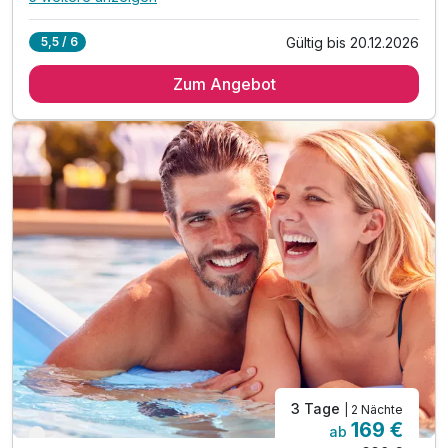
Alle Inklusivleistungen
9 enthalten
Gültig bis 20.12.2026
5,5 / 6
2 Übernachtungen im gemütlichen Familienzimmer
Zum Angebot
Genuss-Frühstück mit regionalen Produkten
1 x Tageskarte: Bogenschießen am Krumphof*
*für die Erwachsenen bzw. Kinder ab 16 Jahren
*für Kinder Tickets vor Ort buchbar, je nach Alter
1 x Eintritt ins Erlebnisfreibad Jennersdorf
1 x Eintritt Naturbadesee Königsdorf
inkl. Korb zum selbst pflücken der Äpfel im Garten
inkl. Burgenland Card für zahlreiche Ermäßigungen
3 Tage
| 2 Nächte
169 €
ab
Verfügbar bis Dezember