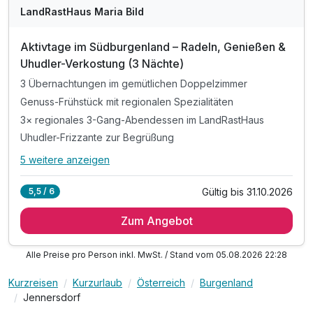
LandRastHaus Maria Bild
Aktivtage im Südburgenland – Radeln, Genießen &
Uhudler-Verkostung (3 Nächte)
3 Übernachtungen im gemütlichen Doppelzimmer
Genuss-Frühstück mit regionalen Spezialitäten
3× regionales 3-Gang-Abendessen im LandRastHaus
Uhudler-Frizzante zur Begrüßung
5 weitere anzeigen
Alle Inklusivleistungen
9 enthalten
Gültig bis 31.10.2026
5,5 / 6
3 Übernachtungen im gemütlichen Doppelzimmer
Zum Angebot
Genuss-Frühstück mit regionalen Spezialitäten
3× regionales 3-Gang-Abendessen im LandRastHaus
Alle Preise pro Person inkl. MwSt. / Stand vom 05.08.2026 22:28
Uhudler-Frizzante zur Begrüßung
Verkostung: Uhudler ODER regionale Biersorten
Kurzreisen
Kurzurlaub
Österreich
Burgenland
20 % Ermäßigung für die Therme Loipersdorf*
Jennersdorf
1 Einheit: Embodiment-Core Training mit Marion**