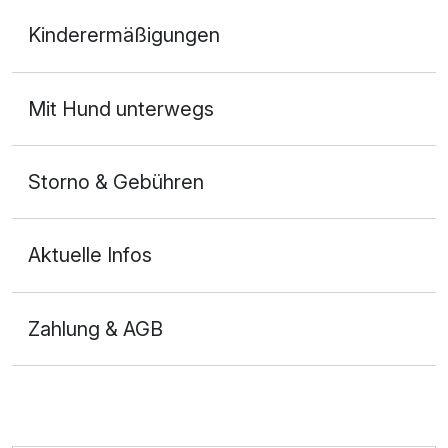
Doppelzimmer Komfort Plus
Kinderermäßigungen
2 Erwachsene und 2 Kinder
Mit Hund unterwegs
Storno & Gebühren
Aktuelle Infos
Zahlung & AGB