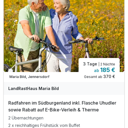
1 Einheit: Embodiment-Core Training mit Marion**
inkl. Burgenland Card für zahlreiche Ermäßigungen
3 Tage
| 2 Nächte
185 €
ab
Verfügbar bis November
370 €
Gesamt ab
Maria Bild, Jennersdorf
LandRastHaus Maria Bild
Radfahren im Südburgenland inkl. Flasche Uhudler
sowie Rabatt auf E-Bike-Verleih & Therme
2 Übernachtungen
2 x reichhaltiges Frühstück vom Buffet