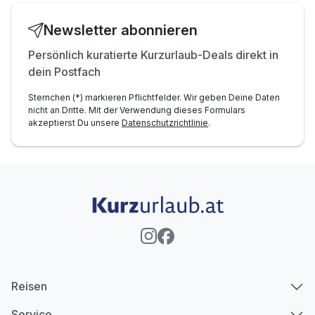
Tipp: geführte E-Bike Tour Naturpark Raab
Newsletter abonnieren
Optional: E-Bike-Verleih direkt im Haus möglich
Persönlich kuratierte Kurzurlaub-Deals direkt in
dein Postfach
Sternchen (*) markieren Pflichtfelder. Wir geben Deine Daten
nicht an Dritte. Mit der Verwendung dieses Formulars
akzeptierst Du unsere
Datenschutzrichtlinie
.
Reisen
Service