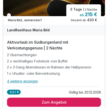
3 Tage
| 2 Nächte
215 €
ab
Verfügbar bis Dezember
430 €
Gesamt ab
Maria Bild, Jennersdorf
LandRastHaus Maria Bild
Aktivurlaub im Südburgenland mit
Verkostungsgenuss | 2 Nächte
2 Übernachtungen
2 x reichhaltiges Frühstück vom Buffet
2 x 3-Gang Abendessen im Rahmen der Halbpension
1 x Uhudler- oder Bierverkostung
4 weitere anzeigen
Alle Inklusivleistungen
8 enthalten
Gültig bis 20.12.2026
5,5 / 6
2 Übernachtungen
Zum Angebot
2 x reichhaltiges Frühstück vom Buffet