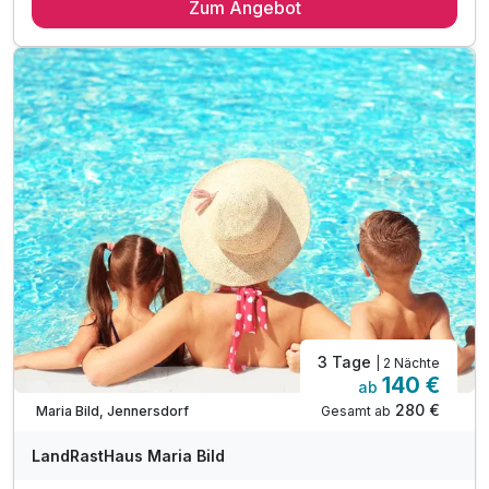
Zum Angebot
2 x reichhaltiges Frühstück vom Buffet
inkl. 20% Ermäßigung Therme Loipersdorf*
inkl. geführter Wanderung ODER
1 Einheit: Embodiment-Core Training mit Marion**
inkl. Burgenland Card für zahlreiche Ermäßigungen
3 Tage
| 2 Nächte
140 €
ab
Nur noch bis September
280 €
Gesamt ab
Maria Bild, Jennersdorf
LandRastHaus Maria Bild