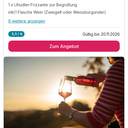
1 x Uhudler-Frizzante zur Begrüßung
inkl.1 Flasche Wein (Zweigelt oder Weissburgunder)
6 weitere anzeigen
Alle Inklusivleistungen
10 enthalten
Gültig bis 20.11.2026
5,5 / 6
2 Übernachtungen
Zum Angebot
2 x reichhaltiges Frühstück vom Buffet
1 x Uhudler-Frizzante zur Begrüßung
inkl.1 Flasche Wein (Zweigelt oder Weissburgunder)
inkl. 20% Rabatt auf E-Bike Verleih Jennersdorf*
inkl. 20% Ermäßigung Therme Loipersdorf*
1 x Radkarte der Region pro Zimmer
1 Einheit: Embodiment-Core Training mit Marion**
Tipp: geführte E-Bike Tour Naturpark Raab
*Bitte Angebotsbeschreibung beachten