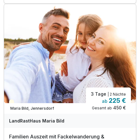
2 x 3-Gang Abendessen im Rahmen der Halbpension
1 x Uhudler- oder Bierverkostung
1 x Uhudler-Frizzante zur Begrüßung
inkl. 20% Ermäßigung Therme Loipersdorf*
1 Einheit: Embodiment-Core Training mit Marion**
Tipp: geführte E-Bike Tour Naturpark Raab
3 Tage
| 2 Nächte
225 €
ab
Teilweise ausgelastet
450 €
Gesamt ab
Maria Bild, Jennersdorf
LandRastHaus Maria Bild
Familien Auszeit mit Fackelwanderung &