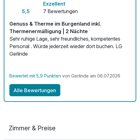
Exzellent
mentalen Techniken.
Kostenloses W-LAN
5,5
7 Bewertungen
Durch diese Integration von Körper & mentaler
Fokussierung hilft das Training dabei, Stress abzubauen,
Genuss & Therme im Burgenland inkl.
die Körperhaltung zu verbessern, die Flexibilität zu steigern
Thermenermäßigung | 2 Nächte
und die mentale Klarheit zu fördern. Für Anfänger genauso
Sehr ruhige Lage, sehr freundliches, kompetentes
wie für erfahrene Praktizierende.
Personal . Würde jederzeit wieder dort buchen. LG
Gerlinde
Bewertet mit 5,9 Punkten
von Gerlinde am 06.07.2026
Alle Bewertungen
Zimmer & Preise