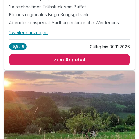
1 x reichhaltiges Frühstück vom Buffet
Kleines regionales Begrüßungsgetränk
Abendessenspecial: Südburgenländische Weidegans
1 weitere anzeigen
Alle Inklusivleistungen
5 enthalten
Gültig bis 30.11.2026
5,5 / 6
1 Übernachtung im gemütlichen Doppelzimmer
Zum Angebot
1 x reichhaltiges Frühstück vom Buffet
Kleines regionales Begrüßungsgetränk
Abendessenspecial: Südburgenländische Weidegans
Burgenland-Card