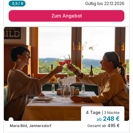
Gültig bis 22.12.2026
5,5 / 6
2 Übernachtungen
Zum Angebot
2 x reichhaltiges Frühstück vom Buffet
Tägliche Bewegungs- und Meditationseinheiten
Geführte Wanderungen durch die wunderschöne Natu
Einzel-Coaching zur Selbstreflexion + Zielsetzung
leichtes Mittagessen
mehrgängiges Abendessen mit regionalen Produkten
Klangreise, 50min.
4 Tage
| 3 Nächte
248 €
ab
Nur noch bis Oktober
495 €
Gesamt ab
Maria Bild, Jennersdorf