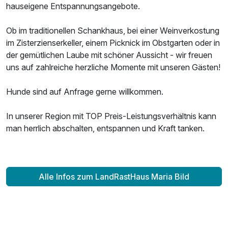
hauseigene Entspannungsangebote.
Ob im traditionellen Schankhaus, bei einer Weinverkostung
im Zisterzienserkeller, einem Picknick im Obstgarten oder in
der gemütlichen Laube mit schöner Aussicht - wir freuen
Ausstattung
uns auf zahlreiche herzliche Momente mit unseren Gästen!
Hunde sind auf Anfrage gerne willkommen.
Zusatznächte
In unserer Region mit TOP Preis-Leistungsverhältnis kann
Für 3 Tage
175,00 €
p.P. ab
man herrlich abschalten, entspannen und Kraft tanken.
Alle Infos zum LandRastHaus Maria Bild
Doppelzimmer Panorama
2 Erwachsene