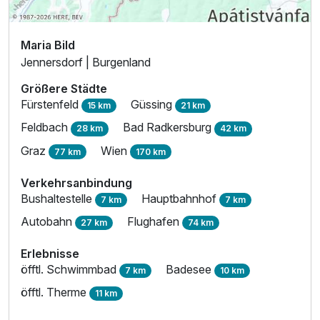
Maria Bild
Jennersdorf | Burgenland
Größere Städte
Fürstenfeld
Güssing
15 km
21 km
Feldbach
Bad Radkersburg
28 km
42 km
Graz
Wien
77 km
170 km
Verkehrsanbindung
Bushaltestelle
Hauptbahnhof
7 km
7 km
Autobahn
Flughafen
27 km
74 km
Erlebnisse
öfftl. Schwimmbad
Badesee
7 km
10 km
öfftl. Therme
11 km