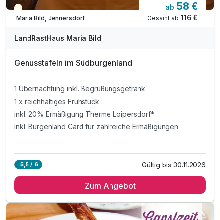
58 €
ab
Teilweise ausgelastet
Ausstattung
116 €
Gesamt ab
Maria Bild, Jennersdorf
LandRastHaus Maria Bild
Zusatznächte
Genusstafeln im Südburgenland
Für 3 Tage
185,00 €
p.P. ab
1 Übernachtung inkl. Begrüßungsgetränk
1 x reichhaltiges Frühstück
inkl. 20% Ermäßigung Therme Loipersdorf*
inkl. Burgenland Card für zahlreiche Ermäßigungen
Doppelzimmer Standard Klassik
2 Erwachsene und 1 Kind
Gültig bis 30.11.2026
5,5 / 6
Ausstattung
Zum Angebot
Zusatznächte