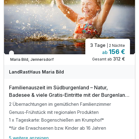
3 Tage
| 2 Nächte
156 €
ab
Verfügbar bis Dezember
312 €
Gesamt ab
Maria Bild, Jennersdorf
LandRastHaus Maria Bild
Familienauszeit im Südburgenland – Natur,
Badesee & viele Gratis-Eintritte mit der Burgenland
Card
2 Übernachtungen im gemütlichen Familienzimmer
Genuss-Frühstück mit regionalen Produkten
1 x Tageskarte: Bogenschießen am Krumphof*
*für die Erwachsenen bzw. Kinder ab 16 Jahren
5 weitere anzeigen