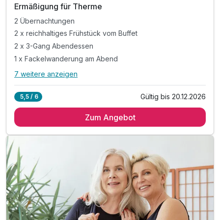
Ermäßigung für Therme
2 Übernachtungen
2 x reichhaltiges Frühstück vom Buffet
2 x 3-Gang Abendessen
1 x Fackelwanderung am Abend
7 weitere anzeigen
Alle Inklusivleistungen
11 enthalten
Gültig bis 20.12.2026
5,5 / 6
2 Übernachtungen
Zum Angebot
2 x reichhaltiges Frühstück vom Buffet
2 x 3-Gang Abendessen
1 x Fackelwanderung am Abend
1 x Kinder-hausgemachte Limonade
inkl. 20% Ermäßigung Therme Loipersdorf*
inkl. Ziegentrekking ****
inkl. 15% Rabat auf Lama-Wanderung
inkl. Burgenland Card für zahlreiche Ermäßigungen
***ACHTUNG bei diesen Angebot gibt es spezielle