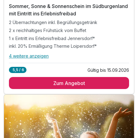
Sommer, Sonne & Sonnenschein im Südburgenland
mit Eintritt ins Erlebnisfreibad
2 Übernachtungen inkl. Begrüßungsgetränk
2 x reichhaltiges Frühstück vom Buffet
1 x Eintritt ins Erlebnisfreibad Jennersdorf*
inkl. 20% Ermäßigung Therme Loipersdorf*
4 weitere anzeigen
Alle Inklusivleistungen
8 enthalten
Gültig bis 15.09.2026
5,5 / 6
2 Übernachtungen inkl. Begrüßungsgetränk
Zum Angebot
2 x reichhaltiges Frühstück vom Buffet
1 x Eintritt ins Erlebnisfreibad Jennersdorf*
inkl. 20% Ermäßigung Therme Loipersdorf*
inkl. geführter Wanderung ODER
1 Einheit: Embodiment-Core Training mit Marion**
inkl. Burgenland Card für zahlreiche Ermäßigungen
* mit der Burgenland Card