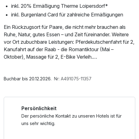
inkl. 20% Ermäßigung Therme Loipersdorf*
inkl. Burgenland Card für zahlreiche Ermäßigungen
Ein Rückzugsort für Paare, die nicht mehr brauchen als
Ruhe, Natur, gutes Essen – und Zeit füreinander. Weitere
vor Ort zubuchbare Leistungen: Pferdekutschenfahrt für 2,
Kanufahrt auf der Raab - die Romantiktour (Mai –
Oktober), Massage für 2, E-Bike Verleih.
Romantik am letzten Zipfel des Südburgenlands
Im Angebot enthalten
Manchmal braucht es keinen Luxus, sondern einen Ort, der
Parkplatz, 1 x kleines Abschiedsgeschenk, W-LAN
Buchbar bis 20.12.2026.
Nr: A491075-11357
ehrlich, warm und echt ist – einen Ort, der Raum für
Nutzung / Internetnutzung
Zweisamkeit schafft.
Am südlichsten Zipfel des Burgenlands, eingebettet in
Persönlichkeit
sanfte Hügel und weite Landschaft, inmitten des Naturpark
Raab, liegt das LandRastHaus Maria Bild. Ein Haus, das
Der persönliche Kontakt zu unseren Hotels ist für
Ruhe schenkt, Entschleunigung möglich macht und seine
uns sehr wichtig.
Gäste mit geerdeter Gastlichkeit empfängt.