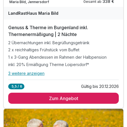
338 €
Gesamt ab
Maria Bild, Jennersdorf
LandRastHaus Maria Bild
Genuss & Therme im Burgenland inkl.
Thermenermäßigung | 2 Nächte
2 Übernachtungen inkl. Begrüßungsgetränk
2 x reichhaltiges Frühstück vom Buffet
1 x 3-Gang Abendessen im Rahmen der Halbpension
inkl. 20% Ermäßigung Therme Loipersdorf*
3 weitere anzeigen
Alle Inklusivleistungen
7 enthalten
Gültig bis 20.12.2026
5,5 / 6
2 Übernachtungen inkl. Begrüßungsgetränk
Zum Angebot
2 x reichhaltiges Frühstück vom Buffet
1 x 3-Gang Abendessen im Rahmen der Halbpension
inkl. 20% Ermäßigung Therme Loipersdorf*
inkl. geführter Wanderung ODER