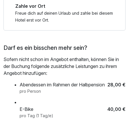
Zahle vor Ort
Hier trifft Wirtshauskultur in Spitzenqualität auf liebevoll
gestaltete Rückzugsmomente: regionale Küche, saisonale
Freue dich auf deinen Urlaub und zahle bei diesem
Spezialitäten, stimmiges Ambiente – und viel Herz.
Hotel erst vor Ort.
Paare, die hier ankommen, spüren sofort, dass der Alltag
draußen bleibt.
Darf es ein bisschen mehr sein?
*Therme Loipersdorf:
Sofern nicht schon im Angebot enthalten, können Sie in
20% Rabatt auf die Tageskarte für Erwachsene ins
der Buchung folgende zusätzliche Leistungen zu ihrem
Thermen- und Erlebnisbad inkl. Saunadorf mit der
Angebot hinzufügen:
Burgenland Card.
Abendessen im Rahmen der Halbpension
28,00 €
Bitte beachten Sie:
pro Person
Reservierung per Telefon am Gäste-Service-Center unter
+43 3382 8204 0 oder online mit Angabe des Online-
E-Bike
40,00 €
Rabattcodes: "burgenland20" erforderlich.
pro Tag (1 Tag/e)
Je nach Verfügbarkeit kann der rabattierte Eintritt auch