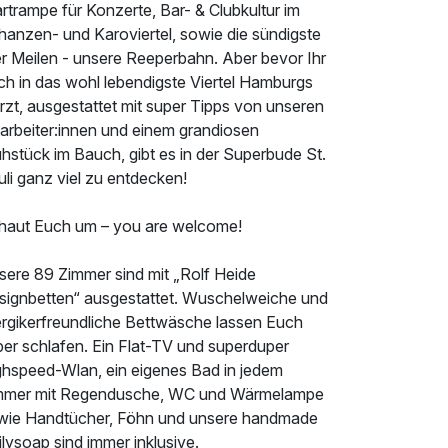
rtrampe für Konzerte, Bar- & Clubkultur im
hanzen- und Karoviertel, sowie die sündigste
er Meilen - unsere Reeperbahn. Aber bevor Ihr
ch in das wohl lebendigste Viertel Hamburgs
rzt, ausgestattet mit super Tipps von unseren
tarbeiter:innen und einem grandiosen
hstück im Bauch, gibt es in der Superbude St.
li ganz viel zu entdecken!
haut Euch um – you are welcome!
sere 89 Zimmer sind mit „Rolf Heide
signbetten“ ausgestattet. Wuschelweiche und
lergikerfreundliche Bettwäsche lassen Euch
per schlafen. Ein Flat-TV und superduper
ghspeed-Wlan, ein eigenes Bad in jedem
mmer mit Regendusche, WC und Wärmelampe
wie Handtücher, Föhn und unsere handmade
lysoap sind immer inklusive.