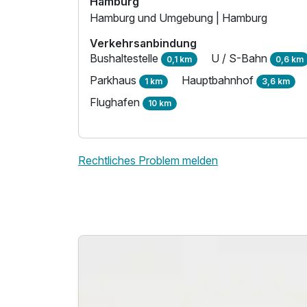
Hamburg
Hamburg und Umgebung | Hamburg
Verkehrsanbindung
Bushaltestelle
U / S-Bahn
0,1 km
0,6 km
Parkhaus
Hauptbahnhof
1 km
3,6 km
Flughafen
10 km
Rechtliches Problem melden
Ausstattung