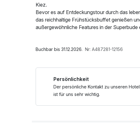
Kiez.
Bevor es auf Entdeckungstour durch das lebend
das reichhaltige Frühstücksbuffet genießen u
außergewöhnliche Features in der Superbude 
Im Angebot enthalten
W-LAN Nutzung / Internetnutzung, Nutzung Öff
Buchbar bis 31.12.2026.
Nr: A487281-12156
Persönlichkeit
Der persönliche Kontakt zu unseren Hotel
ist für uns sehr wichtig.