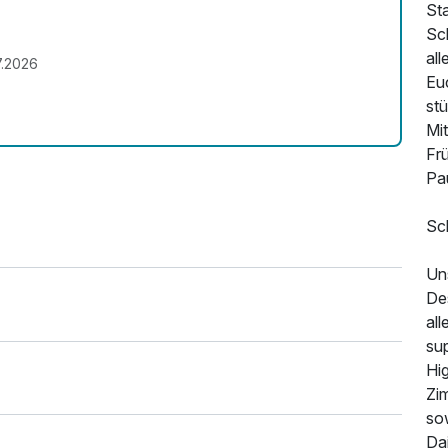
Sta
Sc
all
7.2026
Eu
stü
Mi
Frü
Pau
Sc
Un
De
al
su
Hi
Zi
so
Dai