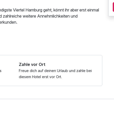
igste Viertel Hamburg geht, könnt ihr aber erst einmal
nd zahlreiche weitere Annehmlichkeiten und
erkunden.
entliches Internetterminal
Zahle vor Ort
s
Freue dich auf deinen Urlaub und zahle bei
diesem Hotel erst vor Ort.