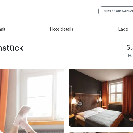
Gutschein vers
halt
Hotel
details
Lage
hstück
Su
Ha