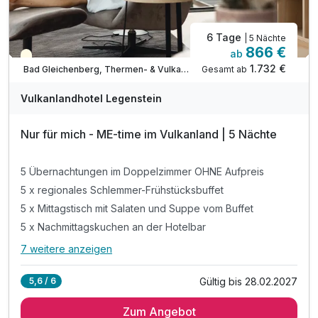
6 Tage
| 5 Nächte
866 €
ab
Teilweise ausgelastet
1.732 €
Gesamt ab
Bad Gleichenberg, Thermen- & Vulkanland Steiermark
Vulkanlandhotel Legenstein
Nur für mich - ME-time im Vulkanland | 5 Nächte
5 Übernachtungen im Doppelzimmer OHNE Aufpreis
5 x regionales Schlemmer-Frühstücksbuffet
5 x Mittagstisch mit Salaten und Suppe vom Buffet
5 x Nachmittagskuchen an der Hotelbar
7 weitere anzeigen
Alle Inklusivleistungen
11 enthalten
Gültig bis 28.02.2027
5,6 / 6
5 Übernachtungen im Doppelzimmer OHNE Aufpreis
Zum Angebot
5 x regionales Schlemmer-Frühstücksbuffet