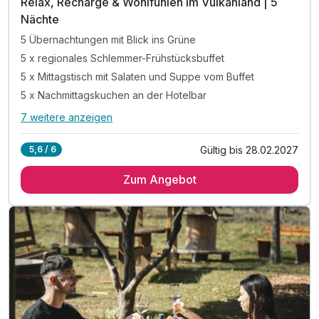
Relax, Recharge & Wohlfühlen im Vulkanland | 5
Nächte
5 Übernachtungen mit Blick ins Grüne
5 x regionales Schlemmer-Frühstücksbuffet
5 x Mittagstisch mit Salaten und Suppe vom Buffet
5 x Nachmittagskuchen an der Hotelbar
7 weitere anzeigen
Alle Inklusivleistungen
11 enthalten
Gültig bis 28.02.2027
5,6 / 6
5 Übernachtungen mit Blick ins Grüne
Zum Angebot
5 x regionales Schlemmer-Frühstücksbuffet
5 x Mittagstisch mit Salaten und Suppe vom Buffet
5 x Nachmittagskuchen an der Hotelbar
5 x 5-Gang-Wahlmenü am Abend
Nutzung des über 1.000m² Wellnessbereichs
Legenstein´s "Echt viel dabei"-Leistungen
Entspannungsmassage mit warmem Mandelöl à25min
Ganzkörper-Salz-Öl-Peeling in der Dampfkabine