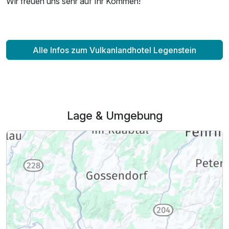
Wir freuen uns sehr auf Ihr Kommen!
Alle Infos zum Vulkanlandhotel Legenstein
Ausstattung
Zusatznächte
Lage & Umgebung
Für 3 Tage
474,00 €
p.P. ab
Familienzimmer
2 Erwachsene und 2 Kinder