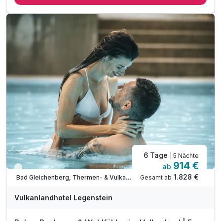
5 x Mittagstisch mit Salaten und Suppe vom Buffet
5 x Nachmittagskuchen an der Hotelbar
5 x 5-Gang-Wahlmenü am Abend
€ 20,00 Kosmetik- & Massagegutschein
Ätherische Ölmischung zum mit nach Hause nehmen
inkl. GenussCard mit über 200 Ausflugszielen
Legenstein´s "Echt viel dabei"-Leistungen
Nutzung des über 1.000m² Wellnessbereichs
inkl. Parkplatz & WLAN-Nutzung
6 Tage
| 5 Nächte
914 €
ab
Viele Termine frei
1.828 €
Gesamt ab
Bad Gleichenberg, Thermen- & Vulkanland Steiermark
Vulkanlandhotel Legenstein