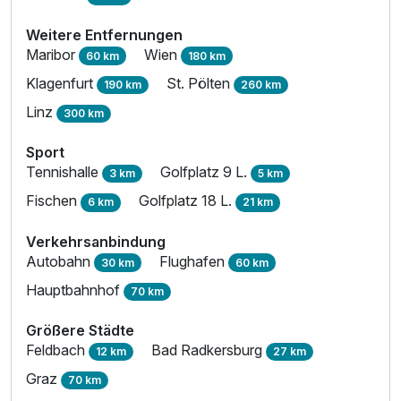
Weitere Entfernungen
Maribor
Wien
60 km
180 km
Klagenfurt
St. Pölten
190 km
260 km
Linz
300 km
Sport
Tennishalle
Golfplatz 9 L.
3 km
5 km
Fischen
Golfplatz 18 L.
6 km
21 km
Verkehrsanbindung
Autobahn
Flughafen
30 km
60 km
Hauptbahnhof
70 km
Größere Städte
Feldbach
Bad Radkersburg
12 km
27 km
Graz
70 km