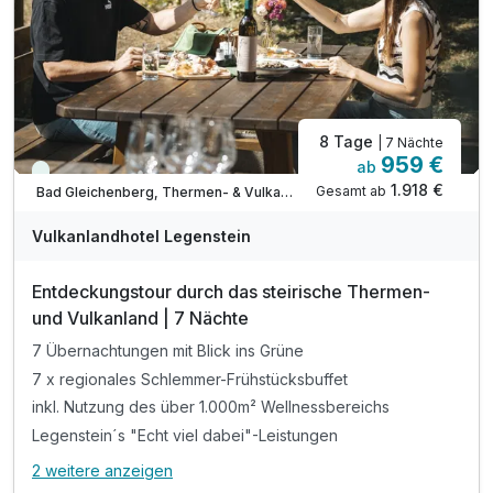
Ätherische Ölmischung zum mit nach Hause nehmen
inkl. Parkplatz & WLAN-Nutzung
8 Tage
| 7 Nächte
959 €
ab
Viele Termine frei
1.918 €
Gesamt ab
Bad Gleichenberg, Thermen- & Vulkanland Steiermark
Vulkanlandhotel Legenstein
Entdeckungstour durch das steirische Thermen-
und Vulkanland | 7 Nächte
7 Übernachtungen mit Blick ins Grüne
7 x regionales Schlemmer-Frühstücksbuffet
inkl. Nutzung des über 1.000m² Wellnessbereichs
Legenstein´s "Echt viel dabei"-Leistungen
2 weitere anzeigen
Alle Inklusivleistungen
6 enthalten