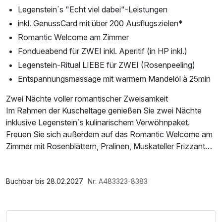
Legenstein´s "Echt viel dabei"-Leistungen
inkl. GenussCard mit über 200 Ausflugszielen*
Romantic Welcome am Zimmer
Fondueabend für ZWEI inkl. Aperitif (in HP inkl.)
Legenstein-Ritual LIEBE für ZWEI (Rosenpeeling)
Entspannungsmassage mit warmem Mandelöl à 25min
Zwei Nächte voller romantischer Zweisamkeit
Im Rahmen der Kuscheltage genießen Sie zwei Nächte
inklusive Legenstein´s kulinarischem Verwöhnpaket.
Freuen Sie sich außerdem auf das Romantic Welcome am
Zimmer mit Rosenblättern, Pralinen, Muskateller Frizzante
sowie einem Zirbenherz zum mit nach Hause nehmen.
Zudem erwartet Sie ein romantischer Fondueabend, das
Im Angebot enthalten
sinnliche Legenstein-Ritual „Liebe“, ein Rosen-
Saunabenutzung, Saunatuch, Leihbademantel, Parkplatz, 1
Buchbar bis 28.02.2027.
Nr: A483323-8383
Meersalzpeeling für ZWEI, sowie eine
x gefüllte Minibar, Nutzung des Fitnessbereichs, Nutzung
Entspannungsmassage mit warmem Mandelöl – perfekt
des Wellnessbereichs, W-LAN Nutzung / Internetnutzung,
verpackt in echte Quality Time.
Nutzung Öffentliches Internetterminal, Tageszeitung,