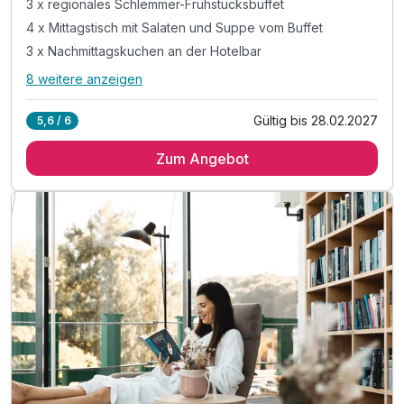
3 x regionales Schlemmer-Frühstücksbuffet
4 x Mittagstisch mit Salaten und Suppe vom Buffet
3 x Nachmittagskuchen an der Hotelbar
8 weitere anzeigen
Alle Inklusivleistungen
12 enthalten
Gültig bis 28.02.2027
5,6 / 6
3 Übernachtungen mit Blick ins Grüne
Zum Angebot
3 x regionales Schlemmer-Frühstücksbuffet
4 x Mittagstisch mit Salaten und Suppe vom Buffet
3 x Nachmittagskuchen an der Hotelbar
3 x 5-Gang-Wahlmenü am Abend
inkl. Nutzung des über 1.000m² Wellnessbereichs
Legenstein´s "Echt viel dabei"-Leistungen
inkl. GenussCard mit über 200 Ausflugszielen*
1x Vulkanland-Weinbegleitung zum 5-Gang Abendmenü
1x Buschenschankbesuch inkl. Jause & 1 Glas Wein
Rucksack mit Wanderkarten der Region zum Behalten
Wellness am Abreisetag bis 18.00 Uhr