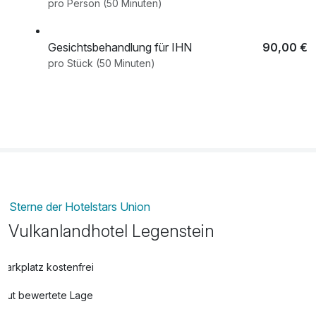
pro Person (50 Minuten)
Atmosphäre, die einfach gut tut.
Gesichtsbehandlung für IHN
90,00 €
pro Stück (50 Minuten)
Klassische Gesichtsbehandlung für SIE
90,00 €
pro Stück (50 Minuten)
Leihbademantel
gratis
pro Stück
Sterne der Hotelstars Union
Maniküre Relax
69,00 €
pro Stück (50 Minuten)
Vulkanlandhotel Legenstein
Parkplatz
gratis
Parkplatz kostenfrei
pro Tag (1 Tag/e)
Gut bewertete Lage
Pediküre Relax
79,00 €