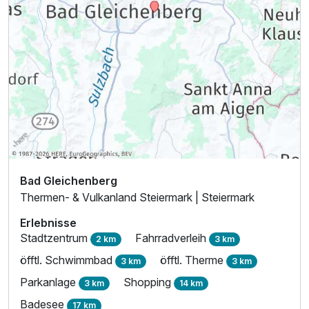
Bad Gleichenberg
Thermen- & Vulkanland Steiermark | Steiermark
Erlebnisse
Stadtzentrum
Fahrradverleih
2 km
3 km
öfftl. Schwimmbad
öfftl. Therme
3 km
3 km
Parkanlage
Shopping
3 km
14 km
Badesee
17 km