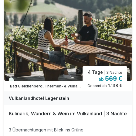
inkl. Nutzung des über 1.000m² Wellnessbereichs
Legenstein´s "Echt viel dabei"-Leistungen
inkl. GenussCard mit über 200 Ausflugszielen*
inkl. Parkplatz & WLAN-Nutzung
4 Tage
| 3 Nächte
569 €
ab
Viele Termine frei
1.138 €
Gesamt ab
Bad Gleichenberg, Thermen- & Vulkanland Steiermark
Vulkanlandhotel Legenstein
Kulinarik, Wandern & Wein im Vulkanland | 3 Nächte
3 Übernachtungen mit Blick ins Grüne