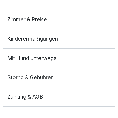
Zimmer & Preise
Doppelzimmer mit Terrasse
Kinderermäßigungen
2 Erwachsene
Mit Hund unterwegs
Storno & Gebühren
Zahlung & AGB