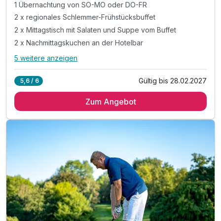
1 Übernachtung von SO-MO oder DO-FR
2 x regionales Schlemmer-Frühstücksbuffet
2 x Mittagstisch mit Salaten und Suppe vom Buffet
2 x Nachmittagskuchen an der Hotelbar
5 weitere anzeigen
Alle Inklusivleistungen
9 enthalten
Gültig bis 28.02.2027
5,6 / 6
1 Übernachtung von SO-MO oder DO-FR
Zum Angebot
2 x regionales Schlemmer-Frühstücksbuffet
2 x Mittagstisch mit Salaten und Suppe vom Buffet
2 x Nachmittagskuchen an der Hotelbar
2x 5-Gang Wahlmenü am Abend
inkl. Nutzung des über 1.000m² Wellnessbereichs
Legenstein´s "Echt viel dabei"-Leistungen
inkl. GenussCard mit über 200 Ausflugszielen
inkl. Parkplatz & WLAN-Nutzung