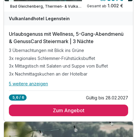
Viele Termine frei
1.002 €
Gesamt ab
Bad Gleichenberg, Thermen- & Vulkanland Steiermark
Vulkanlandhotel Legenstein
Urlaubsgenuss mit Wellness, 5-Gang-Abendmenü
& GenussCard Steiermark | 3 Nächte
3 Übernachtungen mit Blick ins Grüne
3x regionales Schlemmer-Frühstücksbuffet
3x Mittagstisch mit Salaten und Suppe vom Buffet
3x Nachmittagskuchen an der Hotelbar
5 weitere anzeigen
Alle Inklusivleistungen
9 enthalten
Gültig bis 28.02.2027
5,6 / 6
3 Übernachtungen mit Blick ins Grüne
Zum Angebot
3x regionales Schlemmer-Frühstücksbuffet
3x Mittagstisch mit Salaten und Suppe vom Buffet
3x Nachmittagskuchen an der Hotelbar
3x 5-Gang Wahlmenü am Abend