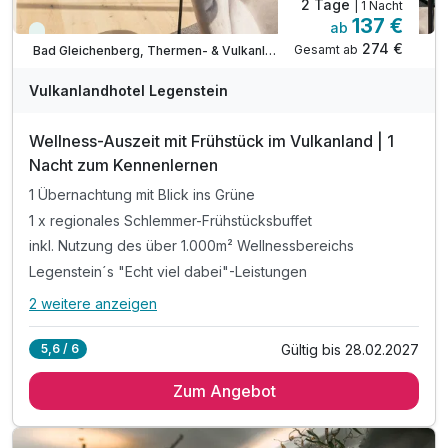
2 Tage
| 1 Nacht
137 €
ab
Viele Termine frei
274 €
Ausstattung
Gesamt ab
Bad Gleichenberg, Thermen- & Vulkanland Steiermark
Vulkanlandhotel Legenstein
Zusatznächte
Wellness-Auszeit mit Frühstück im Vulkanland | 1
Nacht zum Kennenlernen
Für 3 Tage
504,00 €
p.P. ab
1 Übernachtung mit Blick ins Grüne
1 x regionales Schlemmer-Frühstücksbuffet
inkl. Nutzung des über 1.000m² Wellnessbereichs
Legenstein´s "Echt viel dabei"-Leistungen
Suite/n
2 weitere anzeigen
Alle Inklusivleistungen
6 enthalten
2 Erwachsene und 1 Kind
Gültig bis 28.02.2027
5,6 / 6
1 Übernachtung mit Blick ins Grüne
Zum Angebot
1 x regionales Schlemmer-Frühstücksbuffet
inkl. Nutzung des über 1.000m² Wellnessbereichs
Legenstein´s "Echt viel dabei"-Leistungen