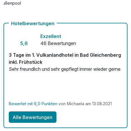
Außenpool
pro Stück (50 Minuten)
Vielseitiger Wellnessbereich
Hotelbewertungen
Romantic Welcome am Zimmer
59,00 €
Hunde im Hotel erlaubt für 24,00 € pro Stück / Nacht
pro Stück
Exzellent
Auch vegetarische Speisen
5,6
46 Bewertungen
Rückenmassage
49,00 €
Fahrradverleih
3 Tage im 1. Vulkanlandhotel in Bad Gleichenberg
pro Person (25 Minuten)
Fitnessgeräte stehen bereit
inkl. Frühstück
Sehr freundlich und sehr gepflegt immer wieder gerne
Zirbenöl-Ganzkörpermassage
92,00 €
Kostenloses W-LAN
pro Stück (50 Minuten)
Zimmerservice verfügbar
Mit Hotelbar
Bewertet mit 6,0 Punkten
von Michaela am 13.08.2021
Alle Bewertungen