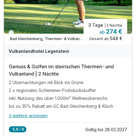
3 Tage
| 2 Nächte
274 €
ab
Viele Termine frei
548 €
Gesamt ab
Bad Gleichenberg, Thermen- & Vulkanland Steiermark
Vulkanlandhotel Legenstein
Ausstattung
Genuss & Golfen im steirischen Thermen- und
Zusatznächte
Vulkanland | 2 Nächte
2 Übernachtungen mit Blick ins Grüne
Für 3 Tage
2 x regionales Schlemmer-Frühstücksbuffet
484,00 €
p.P. ab
inkl. Nutzung des über 1.000m² Wellnessbereichs
bis zu 35% Rabatt am GC Bad Gleichenberg & Klöch
3 weitere anzeigen
Alle Inklusivleistungen
7 enthalten
Gültig bis 28.02.2027
5,6 / 6
2 Übernachtungen mit Blick ins Grüne