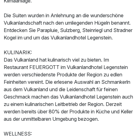
Klimaanlage.
Ausstattung
Die Suiten wurden in Anlehnung an die wunderschöne
Zusatznächte
Vulkanlandschaft nach den umliegenden Hügeln benannt.
Entdecken Sie Parapluie, Sulzberg, Steinriegl und Stradner
Kogel im und um das Vulkanlandhotel Legenstein.
Für 3 Tage
444,00 €
p.P. ab
KULINARIK:
Das Vulkanland hat kulinarisch viel zu bieten. Im
Restaurant FEUERGOTT im Vulkanlandhotel Legenstein
werden verschiedenste Produkte der Region zu edlen
Doppelzimmer Superior
Feinheiten vereint. Die erlesene Auswahl an Schmankerln
2 Erwachsene und 1 Kind
aus dem Vulkanland und die Leidenschaft für feinen
Geschmack machen das Vulkanlandhotel Legenstein auch
zu einem kulinarischen Leitbetrieb der Region. Derzeit
werden bereits über 80% der Produkte in Küche und Keller
aus der unmittelbaren Umgebung bezogen.
WELLNESS: