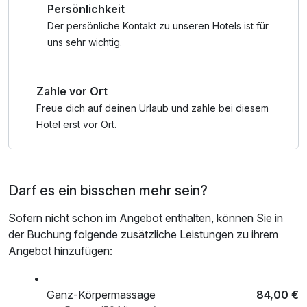
Persönlichkeit
Badetasche mit Bademantel und -tücher
Legenstein´s "Echt viel dabei"-Leistungen:
Der persönliche Kontakt zu unseren Hotels ist für
 Kostenfreie alkoholfreie Erstbefüllung der Minibar.
uns sehr wichtig.
 Kuscheliger Bademantel, stylische Badetasche mit Bade-
und Saunatüchern
Zahle vor Ort
 GenussCard mit über 200 Ausflugszielen von Jänner bis
Dezember (auf Anfrage)
Freue dich auf deinen Urlaub und zahle bei diesem
 Fitnessraum mit Panoramablick
Hotel erst vor Ort.
 Vulkanlandbar, Poolcafé und Raucherlounge
 Kostenfreie Nordic Walking-Stöcke zum Verleih
 E-Tankstellen und Parkplätze
Darf es ein bisschen mehr sein?
 Verschließbares Fahrraddepot für Ihr Fahrrad oder E-
Bike
Sofern nicht schon im Angebot enthalten, können Sie in
 Bücherwurmlounge
der Buchung folgende zusätzliche Leistungen zu ihrem
 Kostenfreies WLAN in der gesamten Hotelanlage
Angebot hinzufügen:
 Greenfee-Ermäßigung am GC Bad Gleichenberg
 Unbezahlbar und dennoch inkludiert: Herzlichkeit, echte
Ganz-Körpermassage
84,00 €
Gastfreundschaft, exzellente Kulinarik und eine