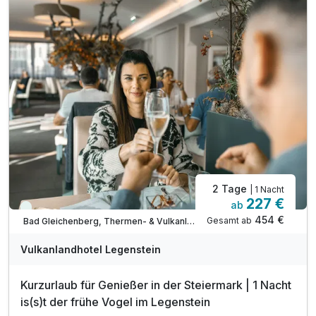
inkl. GenussCard mit über 200 Ausflugszielen*
inkl. Parkplatz & WLAN-Nutzung
2 Tage
| 1 Nacht
227 €
ab
Viele Termine frei
454 €
Gesamt ab
Bad Gleichenberg, Thermen- & Vulkanland Steiermark
Vulkanlandhotel Legenstein
Kurzurlaub für Genießer in der Steiermark | 1 Nacht
is(s)t der frühe Vogel im Legenstein