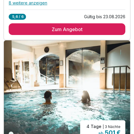
8 weitere anzeigen
Alle Inklusivleistungen
12 enthalten
Gültig bis 23.08.2026
5,6 / 6
2 Übernachtungen mit Blick ins Grüne
Zum Angebot
2 x regionales Schlemmer-Frühstücksbuffet
2 x Mittagstisch mit Salaten und Suppe vom Buffet
2 x Nachmittagskuchen an der Hotelbar
2 x 5-Gang-Wahlmenü am Abend
Nutzung des über 1.000m² Wellnessbereichs
Legenstein´s "Echt viel dabei"-Leistungen
Kräuterspaziergang durchs herbstliche Vulkanland
Verarbeitung der gesammelten Kräuter
Räucherbündel binden inkl. Räucherritual
Gehmeditation "Achtsamkeit & Wertschätzung"
inkl. Parkplatz & WLAN-Nutzung
4 Tage
| 3 Nächte
501 €
ab