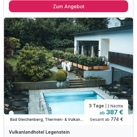
Zum Angebot
2 x regionales Schlemmer-Frühstücksbuffet
inkl. Nutzung des über 1.000m² Wellnessbereichs
bis zu 35% Rabatt am GC Bad Gleichenberg & Klöch
Legenstein´s "Echt viel dabei"-Leistungen
inkl. GenussCard mit über 200 Ausflugszielen
inkl. Parkplatz & WLAN-Nutzung
3 Tage
| 2 Nächte
387 €
ab
Viele Termine frei
774 €
Gesamt ab
Bad Gleichenberg, Thermen- & Vulkanland Steiermark
Vulkanlandhotel Legenstein