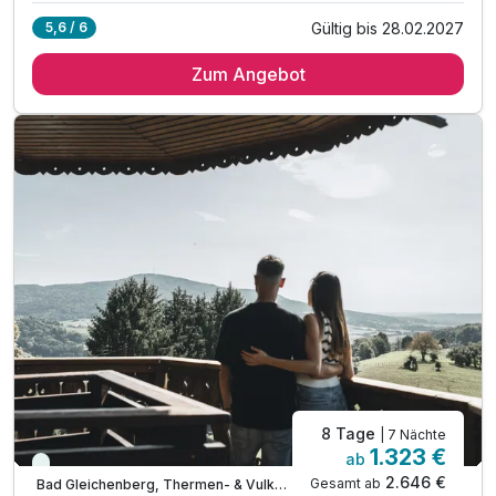
Gültig bis 28.02.2027
5,6 / 6
7 Übernachtungen mit Blick ins Grüne
Zum Angebot
7 x regionales Schlemmer-Frühstücksbuffet
inkl. Nutzung des über 1.000m² Wellnessbereichs
Legenstein´s "Echt viel dabei"-Leistungen
inkl. GenussCard mit über 200 Ausflugszielen
inkl. Parkplatz & WLAN-Nutzung
8 Tage
| 7 Nächte
1.323 €
ab
Viele Termine frei
2.646 €
Gesamt ab
Bad Gleichenberg, Thermen- & Vulkanland Steiermark