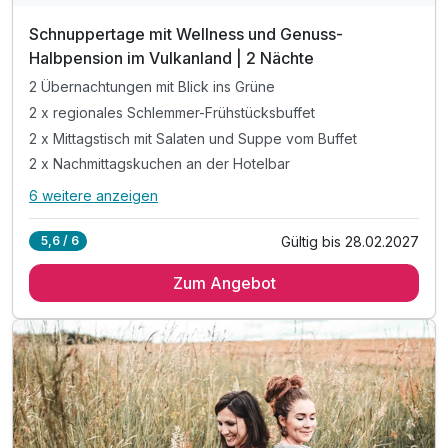
Schnuppertage mit Wellness und Genuss-
Halbpension im Vulkanland | 2 Nächte
2 Übernachtungen mit Blick ins Grüne
2 x regionales Schlemmer-Frühstücksbuffet
2 x Mittagstisch mit Salaten und Suppe vom Buffet
2 x Nachmittagskuchen an der Hotelbar
6 weitere anzeigen
Alle Inklusivleistungen
10 enthalten
Gültig bis 28.02.2027
5,6 / 6
2 Übernachtungen mit Blick ins Grüne
Zum Angebot
2 x regionales Schlemmer-Frühstücksbuffet
2 x Mittagstisch mit Salaten und Suppe vom Buffet
2 x Nachmittagskuchen an der Hotelbar
2 x 5-Gang-Wahlmenü am Abend
Nutzung des über 1.000m² Wellnessbereichs
Legenstein´s "Echt viel dabei"-Leistungen
Entspannungsmassage mit warmem Mandelöl