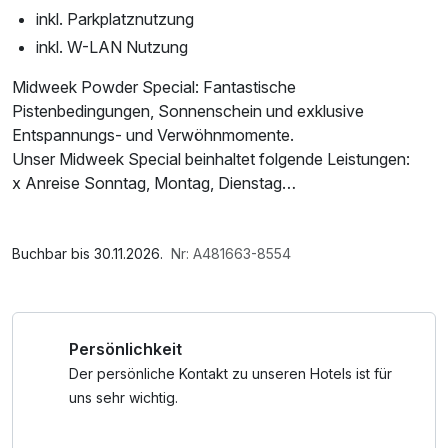
inkl. Parkplatznutzung
inkl. W-LAN Nutzung
Midweek Powder Special: Fantastische
Pistenbedingungen, Sonnenschein und exklusive
Entspannungs- und Verwöhnmomente.
Unser Midweek Special beinhaltet folgende Leistungen:
x Anreise Sonntag, Montag, Dienstag
x 3 Übernachtungen inklusive Frühstück
x 2.000qm GoldSpa auch am Ab- und Anreisetag inklusive
Im Angebot enthalten
1 Flasche Mineralwasser, Leihbademantel, Nutzung des
Buchbar bis 30.11.2026.
Nr: A481663-8554
Wellnessbereichs, W-LAN Nutzung / Internetnutzung,
ganztägige Nutzung Wellnessbereich nach check out
Persönlichkeit
Der persönliche Kontakt zu unseren Hotels ist für
uns sehr wichtig.