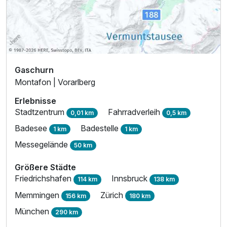
Gaschurn
Montafon | Vorarlberg
Erlebnisse
Stadtzentrum
Fahrradverleih
0,01 km
0,5 km
Badesee
Badestelle
1 km
1 km
Messegelände
50 km
Größere Städte
Friedrichshafen
Innsbruck
114 km
138 km
Memmingen
Zürich
156 km
180 km
München
290 km