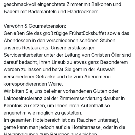
geschmackvoll eingerichtete Zimmer mit Balkonen und
Bädern mit Bademänteln und Haartrocknern.
Verwöhn & Gourmetpension:
Juniorsuite/n
Genießen Sie das großzügige Frühstücksbuffet sowie das
2 Erwachsene
Abendessen in den verschiedenen schönen Stuben
unseres Restaurants. Unsere erstklassigen
Servicemitarbeiter unter der Leitung von Christian Öller sind
darauf bedacht, Ihren Urlaub zu etwas ganz Besonderem
werden zu lassen und berät Sie gern in der Auswahl
verschiedener Getränke und die zum Abendmenü
korrespondierenden Weine.
Wir bitten Sie, uns bei einer vorhandenen Gluten oder
Laktoseintoleranz bei der Zimmerreservierung darüber in
Kenntnis zu setzen, um Ihnen ihren Aufenthalt so
angenehm wie möglich zu gestalten.
Im gesamten Hotelbereich ist das Rauchen untersagt,
gerne kann man jedoch auf die Hotelterrasse, oder in die
Havannalounge zum Rauchen ausweichen.