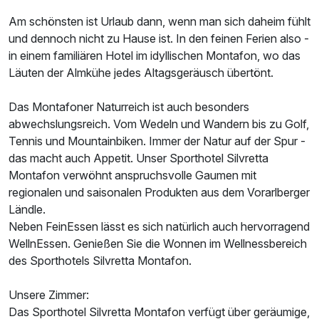
Am schönsten ist Urlaub dann, wenn man sich daheim fühlt
und dennoch nicht zu Hause ist. In den feinen Ferien also -
in einem familiären Hotel im idyllischen Montafon, wo das
Läuten der Almkühe jedes Altagsgeräusch übertönt.
Das Montafoner Naturreich ist auch besonders
abwechslungsreich. Vom Wedeln und Wandern bis zu Golf,
Tennis und Mountainbiken. Immer der Natur auf der Spur -
das macht auch Appetit. Unser Sporthotel Silvretta
Montafon verwöhnt anspruchsvolle Gaumen mit
regionalen und saisonalen Produkten aus dem Vorarlberger
Ländle.
Neben FeinEssen lässt es sich natürlich auch hervorragend
WellnEssen. Genießen Sie die Wonnen im Wellnessbereich
Ausstattung
des Sporthotels Silvretta Montafon.
Für 4 Tage
199,00 €
p.P. ab
Unsere Zimmer:
Das Sporthotel Silvretta Montafon verfügt über geräumige,