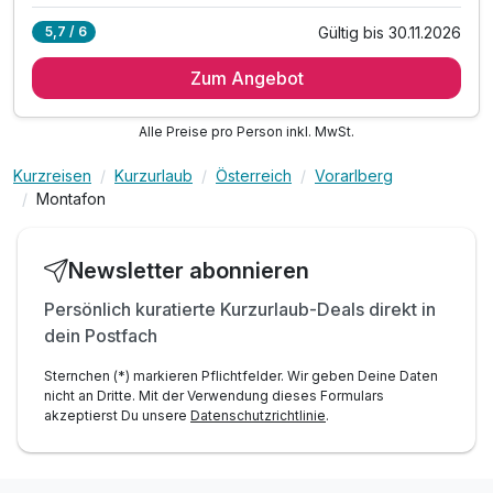
Gültig bis 30.11.2026
5,7 / 6
4 Übernachtungen
Zum Angebot
4 x reichhaltiges, regionales Frühstück vom Buffet
4 x Abendessen in Form eines Gourmet 3-Gang-Menüs
Alle Preise pro Person inkl. MwSt.
inkl. Benutzung unseres 2000 m² GoldSpa
inkl. Kristallpool Hallenbad, Saunawelt
Kurzreisen
Kurzurlaub
Österreich
Vorarlberg
inkl. unterschiedliche Ruheräume
Montafon
inkl. Tepidarium, Fitnessraum
inkl. Leihbademantel & -Slipper für den Aufenthalt
Newsletter abonnieren
inkl. Parkplatznutzung
inkl. W-LAN Nutzung
Persönlich kuratierte Kurzurlaub-Deals direkt in
dein Postfach
Sternchen (*) markieren Pflichtfelder. Wir geben Deine Daten
nicht an Dritte. Mit der Verwendung dieses Formulars
akzeptierst Du unsere
Datenschutzrichtlinie
.