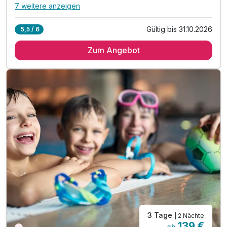
7 weitere anzeigen
Alle Inklusivleistungen
11 enthalten
Gültig bis 31.10.2026
5,5 / 6
2 Übernachtungen
Zum Angebot
2 x reichhaltiges Frühstück vom Buffet
2 x Abendessen vom Buffet
inkl. hauseigener Wellnessbereich
inkl. kostenfreies Parken am Hotel
inkl. kostenfreies WLAN
inkl. Burgenland Card
inkl. Eintritt in das Waldbad Neutal (Sommer)
Tipp: Sonnentherme Lutzmannsburg
Tipp: Sonnenland Seilgarten & Aktivpark
Tipp: Radverleih direkt im Hotel (gegen Gebühr)
3 Tage
| 2 Nächte
139 €
ab