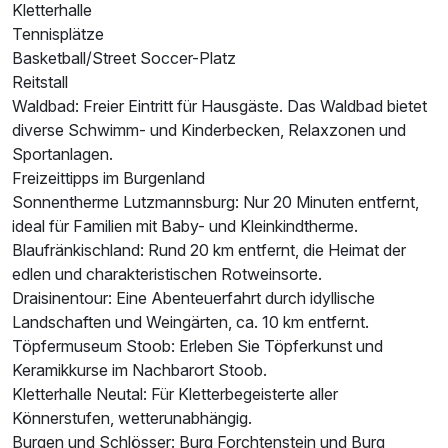
Kletterhalle
Tennisplätze
Basketball/Street Soccer-Platz
Reitstall
Waldbad: Freier Eintritt für Hausgäste. Das Waldbad bietet
diverse Schwimm- und Kinderbecken, Relaxzonen und
Sportanlagen.
Freizeittipps im Burgenland
Sonnentherme Lutzmannsburg: Nur 20 Minuten entfernt,
ideal für Familien mit Baby- und Kleinkindtherme.
Blaufränkischland: Rund 20 km entfernt, die Heimat der
edlen und charakteristischen Rotweinsorte.
Draisinentour: Eine Abenteuerfahrt durch idyllische
Ausstattung
Landschaften und Weingärten, ca. 10 km entfernt.
Töpfermuseum Stoob: Erleben Sie Töpferkunst und
Keramikkurse im Nachbarort Stoob.
Für 7 Tage
449,00 €
p.P. ab
Kletterhalle Neutal: Für Kletterbegeisterte aller
Könnerstufen, wetterunabhängig.
Burgen und Schlösser: Burg Forchtenstein und Burg