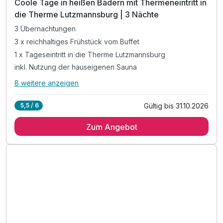
Coole Tage in heißen Bädern mit Thermeneintritt in
die Therme Lutzmannsburg | 3 Nächte
3 Übernachtungen
3 x reichhaltiges Frühstück vom Buffet
1 x Tageseintritt in die Therme Lutzmannsburg
inkl. Nutzung der hauseigenen Sauna
8 weitere anzeigen
Alle Inklusivleistungen
12 enthalten
Gültig bis 31.10.2026
5,5 / 6
3 Übernachtungen
Zum Angebot
3 x reichhaltiges Frühstück vom Buffet
1 x Tageseintritt in die Therme Lutzmannsburg
inkl. Nutzung der hauseigenen Sauna
inkl. freier Eintritt ins örtliche Waldbad Neutal
inkl. Indoor - Spielzimmer & Kräuter- & Nutzgarten
inkl. Streichelzoo & Abenteuerspielplatz
inkl. Burgenland Card mit gratis Leistungen,
Ermäßigungen und vergünstigten Angeboten z.B.: