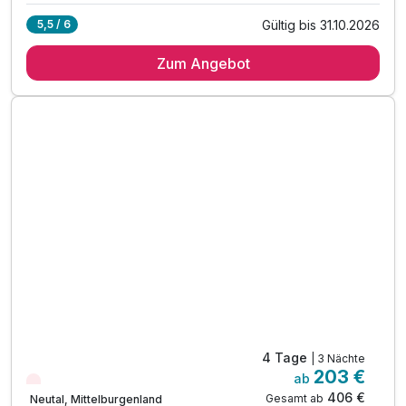
Gültig bis 31.10.2026
5,5 / 6
3 Übernachtungen
Zum Angebot
3 x reichhaltiges Frühstück vom Buffet
3 x Abendessen vom Buffet
inkl. Eintritt ins örtliche Waldbad Neutal
inkl. Nutzung der hauseigenen Sauna
inkl. Indoor - Spielzimmer & Kräuter- & Nutzgarten
inkl. Streichelzoo & Abenteuerspielplatz
inkl. Burgenland Card mit gratis Leistungen*
inkl. Eintritt in den Eis-Greissler Erlebnispark*
Tipp: Ritterburg Lockenhaus
Tipp: Sonnentherme Lutzmannsburg
Tipp: Draisientour im Sonnenland
4 Tage
| 3 Nächte
203 €
ab
Nur noch Restplätze
406 €
Gesamt ab
Neutal, Mittelburgenland