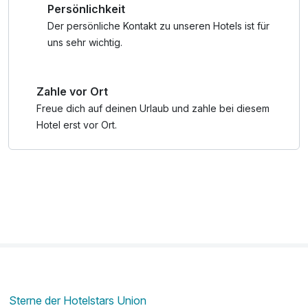
Persönlichkeit
mit Klettergerüsten, Rutschen und Schaukeln, während der
hoteleigene Streichelzoo die Herzen kleiner Tierfreunde
Der persönliche Kontakt zu unseren Hotels ist für
höherschlagen lässt. Wer sich an heißen Tagen nach einer
uns sehr wichtig.
Erfrischung sehnt, kann sich im direkt angrenzenden
Waldbad ins kühle Nass stürzen – der Eintritt ist für
Zahle vor Ort
Hotelgäste kostenlos.
Freue dich auf deinen Urlaub und zahle bei diesem
Egal ob ihr einen aktiven Familienurlaub mit viel Bewegung
Hotel erst vor Ort.
plant oder einfach eine gemütliche Auszeit in der Natur
genießen möchtet – das JUFA Hotel Neutal***/**** ist
die ideale Wahl für Erholung, Spaß und gemeinsame
Erlebnisse.
Sichert euch jetzt euren Familienurlaub im Burgenland und
genießt unvergessliche Momente mit euren Liebsten!
Sterne der Hotelstars Union