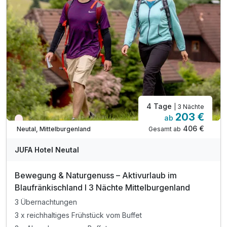
inkl. Burgenland Card
Tipp: Burgenland VIONOTHEK
Tipp: Sonnentherme Lutzmannsburg
Tipp: Ornithologische Exkursion Teichwiesen
4 Tage
| 3 Nächte
203 €
ab
Nur noch Restplätze
406 €
Gesamt ab
Neutal, Mittelburgenland
JUFA Hotel Neutal
Bewegung & Naturgenuss – Aktivurlaub im
Blaufränkischland I 3 Nächte Mittelburgenland
3 Übernachtungen
3 x reichhaltiges Frühstück vom Buffet