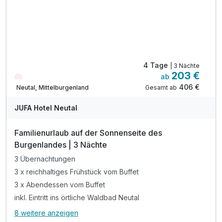
* Eintritt in den Reptilien Zoo Forchtenstein
* Eintritt in den Erlebnispark Eis-Greissler
* gratis Führung auf der Straussenfarm Wiesen
4 Tage
| 3 Nächte
203 €
ab
Nur noch Restplätze
406 €
Gesamt ab
Neutal, Mittelburgenland
JUFA Hotel Neutal
Familienurlaub auf der Sonnenseite des
Burgenlandes | 3 Nächte
3 Übernachtungen
3 x reichhaltiges Frühstück vom Buffet
3 x Abendessen vom Buffet
inkl. Eintritt ins örtliche Waldbad Neutal
8 weitere anzeigen
Alle Inklusivleistungen
12 enthalten