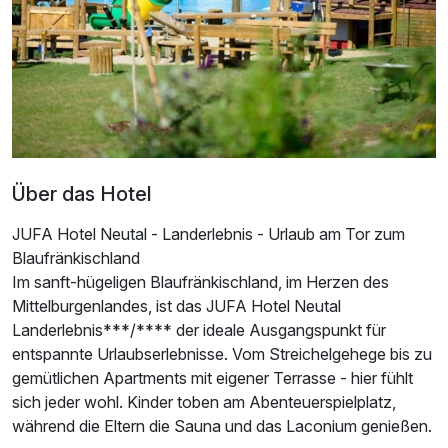
Für 7 Tage
299,00 €
p.P. ab
Doppelzimmer Basis
1 Erwachsenen und 1 Kind
Über das Hotel
JUFA Hotel Neutal - Landerlebnis - Urlaub am Tor zum
Blaufränkischland
Im sanft-hügeligen Blaufränkischland, im Herzen des
Mittelburgenlandes, ist das JUFA Hotel Neutal
Landerlebnis***/**** der ideale Ausgangspunkt für
entspannte Urlaubserlebnisse. Vom Streichelgehege bis zu
gemütlichen Apartments mit eigener Terrasse - hier fühlt
sich jeder wohl. Kinder toben am Abenteuerspielplatz,
während die Eltern die Sauna und das Laconium genießen.