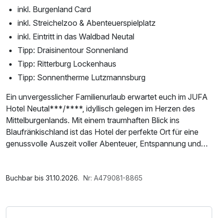
inkl. Burgenland Card
inkl. Streichelzoo & Abenteuerspielplatz
inkl. Eintritt in das Waldbad Neutal
Tipp: Draisinentour Sonnenland
Tipp: Ritterburg Lockenhaus
Tipp: Sonnentherme Lutzmannsburg
Ein unvergesslicher Familienurlaub erwartet euch im JUFA
Hotel Neutal***/****, idyllisch gelegen im Herzen des
Mittelburgenlands. Mit einem traumhaften Blick ins
Blaufränkischland ist das Hotel der perfekte Ort für eine
genussvolle Auszeit voller Abenteuer, Entspannung und
Naturerlebnisse. Familienfreundlichkeit wird hier
großgeschrieben – zahlreiche Freizeitmöglichkeiten sorgen
Im Angebot enthalten
für strahlende Kinderaugen und erholsame Momente für
Saunabenutzung, Parkplatz, W-LAN Nutzung /
Buchbar bis 31.10.2026.
Nr: A479081-8865
die Eltern.
Internetnutzung, ganztägige Nutzung Wellnessbereich
nach check out
Direkt am Hotel begeistert ein großer Abenteuerspielplatz