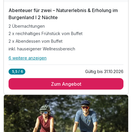
Abenteuer für zwei – Naturerlebnis & Erholung im
Burgenland I 2 Nächte
2 Übernachtungen
2 x reichhaltiges Frühstück vom Buffet
2 x Abendessen vom Buffet
inkl. hauseigener Wellnessbereich
6 weitere anzeigen
Alle Inklusivleistungen
10 enthalten
Gültig bis 31.10.2026
5,5 / 6
2 Übernachtungen
Zum Angebot
2 x reichhaltiges Frühstück vom Buffet
2 x Abendessen vom Buffet
inkl. hauseigener Wellnessbereich
inkl. kostenfreies Parken am Hotel
inkl. kostenfreies WLAN
inkl. Burgenland Card
Tipp: Burgenland VIONOTHEK