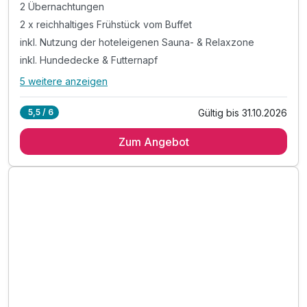
2 Übernachtungen
2 x reichhaltiges Frühstück vom Buffet
inkl. Nutzung der hoteleigenen Sauna- & Relaxzone
inkl. Hundedecke & Futternapf
5 weitere anzeigen
Alle Inklusivleistungen
9 enthalten
Gültig bis 31.10.2026
5,5 / 6
2 Übernachtungen
Zum Angebot
2 x reichhaltiges Frühstück vom Buffet
inkl. Nutzung der hoteleigenen Sauna- & Relaxzone
inkl. Hundedecke & Futternapf
inkl. Begrüßungspaket für Ihren Hund
inkl. Aufenthalt für Ihren Hund
inkl. Hundehandtücher für saubere Pfoten
Empfohlene Gassi-Routen in der Umgebung
inkl. Burgenland Card mit über 300 Vorteilen