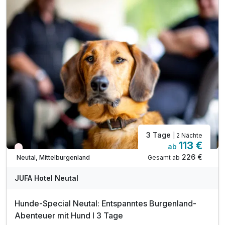
inkl. kostenfreies WLAN
inkl. Burgenland Card
inkl. Streichelzoo & Abenteuerspielplatz
inkl. Eintritt in das Waldbad Neutal (Sommer)
Tipp: Draisinentour Sonnenland
Tipp: Ritterburg Lockenhaus
Tipp: Sonnentherme Lutzmannsburg
3 Tage
| 2 Nächte
113 €
ab
Nur noch Restplätze
226 €
Gesamt ab
Neutal, Mittelburgenland
JUFA Hotel Neutal
Hunde-Special Neutal: Entspanntes Burgenland-
Abenteuer mit Hund I 3 Tage