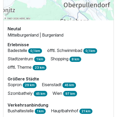
Ausstattung
Für 7 Tage
321,00 €
p.P. ab
Neutal
Mittelburgenland | Burgenland
Erlebnisse
Badestelle
öfftl. Schwimmbad
0,1 km
0,1 km
Stadtzentrum
Shopping
1 km
8 km
öfftl. Therme
23 km
Größere Städte
Sopron
Eisenstadt
29 km
45 km
Szombathely
Wien
45 km
97 km
Verkehrsanbindung
Bushaltestelle
Hauptbahnhof
1 km
21 km