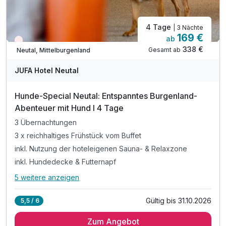
4 Tage
| 3 Nächte
169 €
ab
Nur noch Restplätze
338 €
Gesamt ab
Neutal, Mittelburgenland
JUFA Hotel Neutal
Hunde-Special Neutal: Entspanntes Burgenland-
Abenteuer mit Hund I 4 Tage
3 Übernachtungen
3 x reichhaltiges Frühstück vom Buffet
inkl. Nutzung der hoteleigenen Sauna- & Relaxzone
inkl. Hundedecke & Futternapf
5 weitere anzeigen
Alle Inklusivleistungen
9 enthalten
Gültig bis 31.10.2026
5,5 / 6
3 Übernachtungen
Zum Angebot
3 x reichhaltiges Frühstück vom Buffet