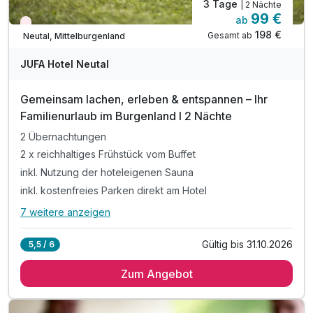
3 Tage
| 2 Nächte
99 €
ab
Nur noch Restplätze
198 €
Gesamt ab
Neutal, Mittelburgenland
JUFA Hotel Neutal
Gemeinsam lachen, erleben & entspannen – Ihr
Familienurlaub im Burgenland I 2 Nächte
2 Übernachtungen
2 x reichhaltiges Frühstück vom Buffet
inkl. Nutzung der hoteleigenen Sauna
inkl. kostenfreies Parken direkt am Hotel
7 weitere anzeigen
Alle Inklusivleistungen
11 enthalten
Gültig bis 31.10.2026
5,5 / 6
2 Übernachtungen
Zum Angebot
2 x reichhaltiges Frühstück vom Buffet
inkl. Nutzung der hoteleigenen Sauna
inkl. kostenfreies Parken direkt am Hotel