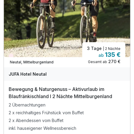
Tipp: Sonnentherme Lutzmannsburg
Tipp: Ornithologische Exkursion Teichwiesen
3 Tage
| 2 Nächte
135 €
ab
Nur noch Restplätze
270 €
Gesamt ab
Neutal, Mittelburgenland
JUFA Hotel Neutal
Bewegung & Naturgenuss – Aktivurlaub im
Blaufränkischland I 2 Nächte Mittelburgenland
2 Übernachtungen
2 x reichhaltiges Frühstück vom Buffet
2 x Abendessen vom Buffet
inkl. hauseigener Wellnessbereich