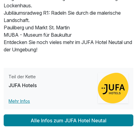
Lockenhaus.
Jubiläumsradweg R1: Radeln Sie durch die malerische
Familienzimmer A
Landschaft.
2 Erwachsene und 1 Kind
Pauliberg und Markt St. Martin
MUBA - Museum für Baukultur
Entdecken Sie noch vieles mehr im JUFA Hotel Neutal und
der Umgebung!
Teil der Kette
JUFA Hotels
Mehr Infos
Ausstattung
Alle Infos zum JUFA Hotel Neutal
Für 7 Tage