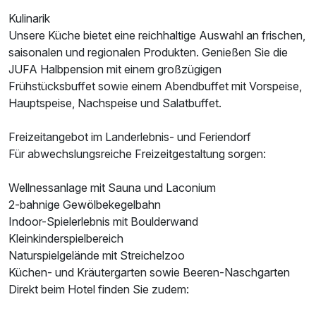
Ausstattung
Kulinarik
Unsere Küche bietet eine reichhaltige Auswahl an frischen,
saisonalen und regionalen Produkten. Genießen Sie die
Für 7 Tage
405,00 €
p.P. ab
JUFA Halbpension mit einem großzügigen
Frühstücksbuffet sowie einem Abendbuffet mit Vorspeise,
Hauptspeise, Nachspeise und Salatbuffet.
Freizeitangebot im Landerlebnis- und Feriendorf
Doppelzimmer zur Einzelnutzung
Für abwechslungsreiche Freizeitgestaltung sorgen:
1 Erwachsenen
Wellnessanlage mit Sauna und Laconium
2-bahnige Gewölbekegelbahn
Indoor-Spielerlebnis mit Boulderwand
Kleinkinderspielbereich
Naturspielgelände mit Streichelzoo
Küchen- und Kräutergarten sowie Beeren-Naschgarten
Direkt beim Hotel finden Sie zudem: