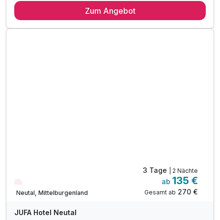
Zum Angebot
2 x reichhaltiges Frühstück vom Buffet
2 x Abendessen vom Buffet
inkl. Eintritt ins Waldbad Neutal (Sommer)
inkl. Nutzung der hauseigenen Sauna
inkl. Indoor - Spielzimmer & Kräuter- & Nutzgarten
inkl. Streichelzoo & Abenteuerspielplatz
inkl. Burgenland Card mit gratis Leistungen*
inkl. Eintritt in den Eis-Greissler Erlebnispark*
Tipp: Ritterburg Lockenhaus
Tipp: Sonnentherme Lutzmannsburg
Tipp: Draisientour im Sonnenland
3 Tage
| 2 Nächte
135 €
ab
Nur noch Restplätze
270 €
Gesamt ab
Neutal, Mittelburgenland
JUFA Hotel Neutal