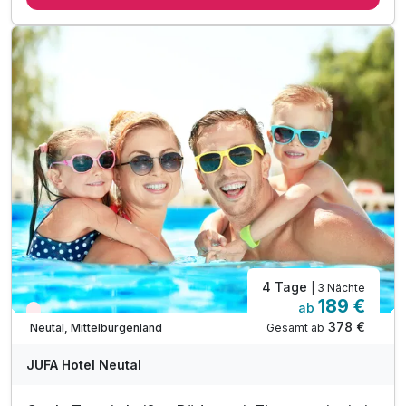
inkl. Nutzung der hoteleigenen Sauna- & Relaxzone
inkl. Hundedecke & Futternapf
inkl. Begrüßungspaket für Ihren Hund
inkl. Aufenthalt für Ihren Hund
inkl. Hundehandtücher für saubere Pfoten
Empfohlene Gassi-Routen in der Umgebung
inkl. Burgenland Card mit über 300 Vorteilen
4 Tage
| 3 Nächte
189 €
ab
Nur noch Restplätze
378 €
Gesamt ab
Neutal, Mittelburgenland
JUFA Hotel Neutal