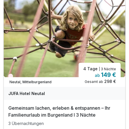
inkl. Streichelzoo & Abenteuerspielplatz
inkl. freier Eintritt ins Waldbad Neutal (Sommer)
inkl. Burgenland Card mit gratis Leistungen*
Ermäßigungen und vergünstigten Angeboten z.B.:
* Eintritt in den Reptilien Zoo Forchtenstein
* Eintritt in den Erlebnispark Eis-Greissler
* gratis Führung auf der Straussenfarm Wiesen
4 Tage
| 3 Nächte
149 €
ab
Nur noch Restplätze
298 €
Gesamt ab
Neutal, Mittelburgenland
JUFA Hotel Neutal
Gemeinsam lachen, erleben & entspannen – Ihr
Familienurlaub im Burgenland I 3 Nächte
3 Übernachtungen