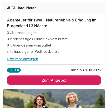
JUFA Hotel Neutal
Abenteuer für zwei – Naturerlebnis & Erholung im
Burgenland I 3 Nächte
3 Übernachtungen
3 x reichhaltiges Frühstück vom Buffet
3 x Abendessen vom Buffet
inkl. hauseigener Wellnessbereich
6 weitere anzeigen
Alle Inklusivleistungen
10 enthalten
Gültig bis 31.10.2026
5,5 / 6
3 Übernachtungen
Zum Angebot
3 x reichhaltiges Frühstück vom Buffet
3 x Abendessen vom Buffet
inkl. hauseigener Wellnessbereich
inkl. kostenfreies Parken am Hotel
inkl. kostenfreies WLAN