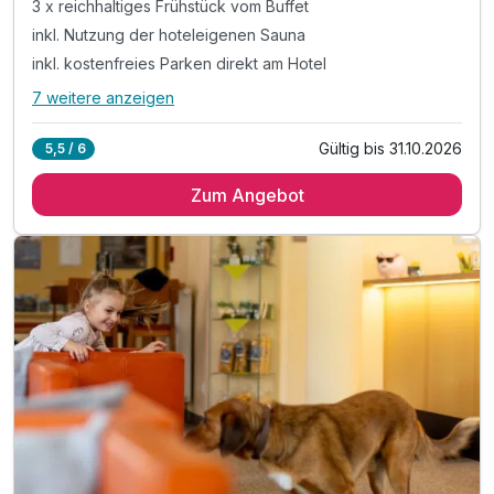
3 x reichhaltiges Frühstück vom Buffet
inkl. Nutzung der hoteleigenen Sauna
inkl. kostenfreies Parken direkt am Hotel
7 weitere anzeigen
Alle Inklusivleistungen
11 enthalten
Gültig bis 31.10.2026
5,5 / 6
3 Übernachtungen
Zum Angebot
3 x reichhaltiges Frühstück vom Buffet
inkl. Nutzung der hoteleigenen Sauna
inkl. kostenfreies Parken direkt am Hotel
inkl. kostenfreies WLAN
inkl. Burgenland Card
inkl. Streichelzoo & Abenteuerspielplatz
inkl. Eintritt in das Waldbad Neutal
Tipp: Draisinentour Sonnenland
Tipp: Ritterburg Lockenhaus
Tipp: Sonnentherme Lutzmannsburg