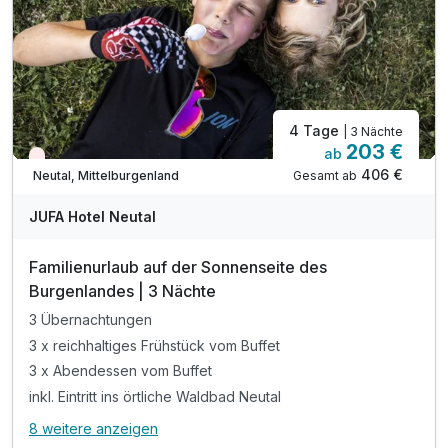
* Eintritt in den Reptilien Zoo Forchtenstein
* Eintritt in den Erlebnispark Eis-Greissler
* gratis Führung auf der Straussenfarm Wiesen
4 Tage
| 3 Nächte
203 €
ab
Nur noch Restplätze
406 €
Gesamt ab
Neutal, Mittelburgenland
JUFA Hotel Neutal
Familienurlaub auf der Sonnenseite des
Burgenlandes | 3 Nächte
3 Übernachtungen
3 x reichhaltiges Frühstück vom Buffet
3 x Abendessen vom Buffet
inkl. Eintritt ins örtliche Waldbad Neutal
8 weitere anzeigen
Alle Inklusivleistungen
12 enthalten