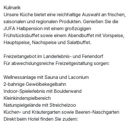
Ausstattung
Kulinarik
Unsere Küche bietet eine reichhaltige Auswahl an frischen,
saisonalen und regionalen Produkten. Genießen Sie die
Für 6 Tage
337,00 €
p.P. ab
JUFA Halbpension mit einem großzügigen
Frühstücksbuffet sowie einem Abendbuffet mit Vorspeise,
Hauptspeise, Nachspeise und Salatbuffet.
Freizeitangebot im Landerlebnis- und Feriendorf
Doppelzimmer zur Einzelnutzung
Für abwechslungsreiche Freizeitgestaltung sorgen:
1 Erwachsenen
Wellnessanlage mit Sauna und Laconium
2-bahnige Gewölbekegelbahn
Indoor-Spielerlebnis mit Boulderwand
Kleinkinderspielbereich
Naturspielgelände mit Streichelzoo
Küchen- und Kräutergarten sowie Beeren-Naschgarten
Direkt beim Hotel finden Sie zudem: