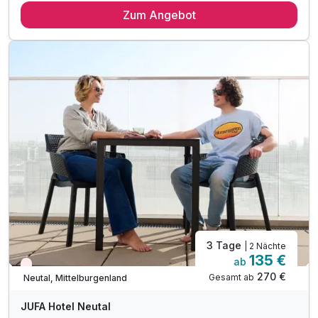
Zum Angebot
2 x reichhaltiges Frühstück vom Buffet
2 x Abendessen vom Buffet
inkl. Eintritt ins Waldbad Neutal (Sommer)
inkl. Nutzung der hauseigenen Sauna
inkl. Indoor - Spielzimmer & Kräuter- & Nutzgarten
inkl. Streichelzoo & Abenteuerspielplatz
inkl. Burgenland Card mit gratis Leistungen*
inkl. Eintritt in den Eis-Greissler Erlebnispark*
Tipp: Ritterburg Lockenhaus
Tipp: Sonnentherme Lutzmannsburg
Tipp: Draisientour im Sonnenland
3 Tage
| 2 Nächte
135 €
ab
Nur noch Restplätze
270 €
Gesamt ab
Neutal, Mittelburgenland
JUFA Hotel Neutal