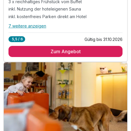
3 x reichhaltiges Frühstück vom Buffet
inkl. Nutzung der hoteleigenen Sauna
inkl. kostenfreies Parken direkt am Hotel
7 weitere anzeigen
Alle Inklusivleistungen
11 enthalten
Gültig bis 31.10.2026
5,5 / 6
3 Übernachtungen
Zum Angebot
3 x reichhaltiges Frühstück vom Buffet
inkl. Nutzung der hoteleigenen Sauna
inkl. kostenfreies Parken direkt am Hotel
inkl. kostenfreies WLAN
inkl. Burgenland Card
inkl. Streichelzoo & Abenteuerspielplatz
inkl. Eintritt in das Waldbad Neutal
Tipp: Draisinentour Sonnenland
Tipp: Ritterburg Lockenhaus
Tipp: Sonnentherme Lutzmannsburg