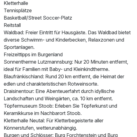
Kletterhalle
Tennisplätze
Basketball/Street Soccer-Platz
Reitstall
Waldbad: Freier Eintritt für Hausgäste. Das Waldbad bietet
diverse Schwimm- und Kinderbecken, Relaxzonen und
Sportanlagen.
Freizeittipps im Burgenland
Sonnentherme Lutzmannsburg: Nur 20 Minuten entfernt,
ideal für Familien mit Baby- und Kleinkindtherme.
Blaufränkischland: Rund 20 km entfernt, die Heimat der
edlen und charakteristischen Rotweinsorte.
Draisinentour: Eine Abenteuerfahrt durch idyllische
Ausstattung
Landschaften und Weingärten, ca. 10 km entfernt.
Töpfermuseum Stoob: Erleben Sie Töpferkunst und
Keramikkurse im Nachbarort Stoob.
Für 6 Tage
375,00 €
p.P. ab
Kletterhalle Neutal: Für Kletterbegeisterte aller
Könnerstufen, wetterunabhängig.
Burgen und Schlösser: Burg Forchtenstein und Burg