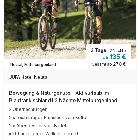
Tipp: Sonnentherme Lutzmannsburg
Tipp: Ornithologische Exkursion Teichwiesen
3 Tage
| 2 Nächte
135 €
ab
Nur noch Restplätze
270 €
Gesamt ab
Neutal, Mittelburgenland
JUFA Hotel Neutal
Bewegung & Naturgenuss – Aktivurlaub im
Blaufränkischland I 2 Nächte Mittelburgenland
2 Übernachtungen
2 x reichhaltiges Frühstück vom Buffet
2 x Abendessen vom Buffet
inkl. hauseigener Wellnessbereich