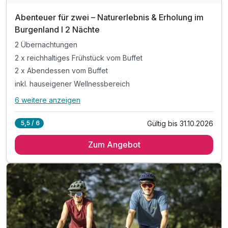
Abenteuer für zwei – Naturerlebnis & Erholung im
Burgenland I 2 Nächte
2 Übernachtungen
2 x reichhaltiges Frühstück vom Buffet
2 x Abendessen vom Buffet
inkl. hauseigener Wellnessbereich
6 weitere anzeigen
Alle Inklusivleistungen
10 enthalten
Gültig bis 31.10.2026
5,5 / 6
2 Übernachtungen
Zum Angebot
2 x reichhaltiges Frühstück vom Buffet
2 x Abendessen vom Buffet
inkl. hauseigener Wellnessbereich
inkl. kostenfreies Parken am Hotel
inkl. kostenfreies WLAN
inkl. Burgenland Card
Tipp: Burgenland VIONOTHEK