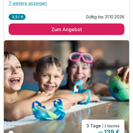
7 weitere anzeigen
Alle Inklusivleistungen
11 enthalten
Gültig bis 31.10.2026
5,5 / 6
2 Übernachtungen
Zum Angebot
2 x reichhaltiges Frühstück vom Buffet
2 x Abendessen vom Buffet
inkl. hauseigener Wellnessbereich
inkl. kostenfreies Parken am Hotel
inkl. kostenfreies WLAN
inkl. Burgenland Card
inkl. Eintritt in das Waldbad Neutal (Sommer)
Tipp: Sonnentherme Lutzmannsburg
Tipp: Sonnenland Seilgarten & Aktivpark
Tipp: Radverleih direkt im Hotel (gegen Gebühr)
3 Tage
| 2 Nächte
139 €
ab