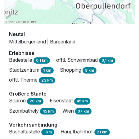
Ausstattung
Für 6 Tage
267,00 €
p.P. ab
Neutal
Mittelburgenland | Burgenland
Erlebnisse
Badestelle
öfftl. Schwimmbad
0,1 km
0,1 km
Stadtzentrum
Shopping
1 km
8 km
öfftl. Therme
23 km
Größere Städte
Sopron
Eisenstadt
29 km
45 km
Szombathely
Wien
45 km
97 km
Verkehrsanbindung
Bushaltestelle
Hauptbahnhof
1 km
21 km