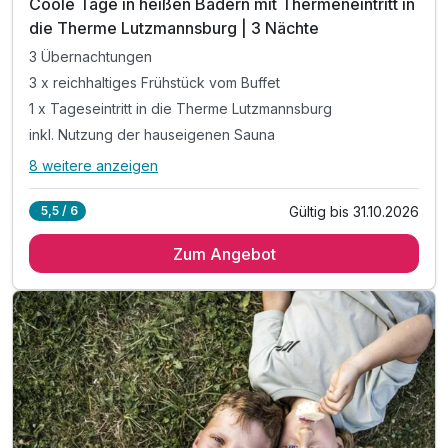
Coole Tage in heißen Bädern mit Thermeneintritt in
die Therme Lutzmannsburg | 3 Nächte
3 Übernachtungen
3 x reichhaltiges Frühstück vom Buffet
1 x Tageseintritt in die Therme Lutzmannsburg
inkl. Nutzung der hauseigenen Sauna
8 weitere anzeigen
Alle Inklusivleistungen
12 enthalten
Gültig bis 31.10.2026
5,5 / 6
3 Übernachtungen
Zum Angebot
3 x reichhaltiges Frühstück vom Buffet
1 x Tageseintritt in die Therme Lutzmannsburg
inkl. Nutzung der hauseigenen Sauna
inkl. freier Eintritt ins örtliche Waldbad Neutal
inkl. Indoor - Spielzimmer & Kräuter- & Nutzgarten
inkl. Streichelzoo & Abenteuerspielplatz
inkl. Burgenland Card mit gratis Leistungen,
Ermäßigungen und vergünstigten Angeboten z.B.: