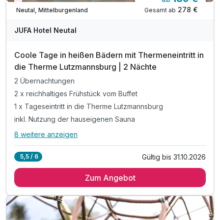
Nur noch Restplätze
278 €
Gesamt ab
Neutal, Mittelburgenland
JUFA Hotel Neutal
Coole Tage in heißen Bädern mit Thermeneintritt in
die Therme Lutzmannsburg | 2 Nächte
2 Übernachtungen
2 x reichhaltiges Frühstück vom Buffet
1 x Tageseintritt in die Therme Lutzmannsburg
inkl. Nutzung der hauseigenen Sauna
8 weitere anzeigen
Alle Inklusivleistungen
12 enthalten
Gültig bis 31.10.2026
5,5 / 6
2 Übernachtungen
Zum Angebot
2 x reichhaltiges Frühstück vom Buffet
1 x Tageseintritt in die Therme Lutzmannsburg
inkl. Nutzung der hauseigenen Sauna
inkl. Indoor - Spielzimmer & Kräuter- & Nutzgarten