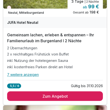
3 Tage
| 2 Nächte
99 €
ab
Nur noch Restplätze
198 €
Gesamt ab
Neutal, Mittelburgenland
JUFA Hotel Neutal
Gemeinsam lachen, erleben & entspannen – Ihr
Familienurlaub im Burgenland I 2 Nächte
2 Übernachtungen
2 x reichhaltiges Frühstück vom Buffet
inkl. Nutzung der hoteleigenen Sauna
inkl. kostenfreies Parken direkt am Hotel
7 weitere anzeigen
Alle Inklusivleistungen
11 enthalten
Gültig bis 31.10.2026
5,5 / 6
2 Übernachtungen
Zum Angebot
2 x reichhaltiges Frühstück vom Buffet
inkl. Nutzung der hoteleigenen Sauna
inkl. kostenfreies Parken direkt am Hotel