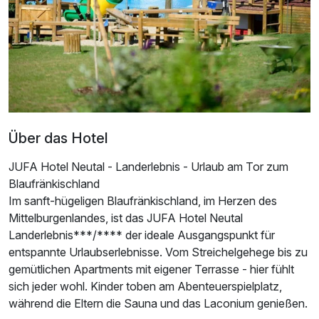
Für 6 Tage
249,00 €
p.P. ab
Doppelzimmer Basis
1 Erwachsenen und 1 Kind
Über das Hotel
JUFA Hotel Neutal - Landerlebnis - Urlaub am Tor zum
Blaufränkischland
Im sanft-hügeligen Blaufränkischland, im Herzen des
Mittelburgenlandes, ist das JUFA Hotel Neutal
Landerlebnis***/**** der ideale Ausgangspunkt für
entspannte Urlaubserlebnisse. Vom Streichelgehege bis zu
gemütlichen Apartments mit eigener Terrasse - hier fühlt
sich jeder wohl. Kinder toben am Abenteuerspielplatz,
während die Eltern die Sauna und das Laconium genießen.