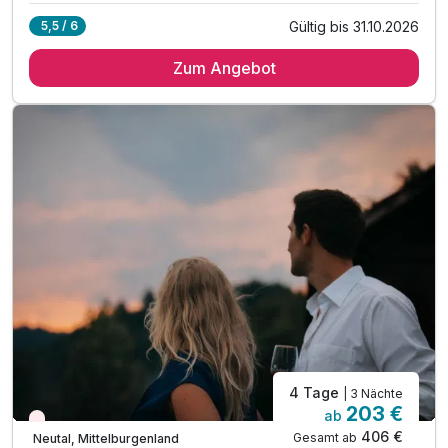
Gültig bis 31.10.2026
5,5 / 6
3 Übernachtungen
Zum Angebot
3 x reichhaltiges Frühstück vom Buffet
3 x Abendessen vom Buffet
inkl. Eintritt ins örtliche Waldbad Neutal
inkl. Nutzung der hauseigenen Sauna
inkl. Indoor - Spielzimmer & Kräuter- & Nutzgarten
inkl. Streichelzoo & Abenteuerspielplatz
inkl. Burgenland Card mit gratis Leistungen*
inkl. Eintritt in den Eis-Greissler Erlebnispark*
Tipp: Ritterburg Lockenhaus
Tipp: Sonnentherme Lutzmannsburg
Tipp: Draisientour im Sonnenland
4 Tage
| 3 Nächte
203 €
ab
Nur noch Restplätze
406 €
Gesamt ab
Neutal, Mittelburgenland