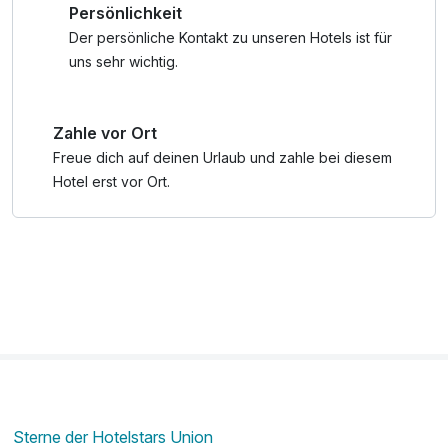
Persönlichkeit
mit Klettergerüsten, Rutschen und Schaukeln, während der
hoteleigene Streichelzoo die Herzen kleiner Tierfreunde
Der persönliche Kontakt zu unseren Hotels ist für
höherschlagen lässt. Wer sich an heißen Tagen nach einer
uns sehr wichtig.
Erfrischung sehnt, kann sich im direkt angrenzenden
Waldbad ins kühle Nass stürzen – der Eintritt ist für
Zahle vor Ort
Hotelgäste kostenlos.
Freue dich auf deinen Urlaub und zahle bei diesem
Egal ob ihr einen aktiven Familienurlaub mit viel Bewegung
Hotel erst vor Ort.
plant oder einfach eine gemütliche Auszeit in der Natur
genießen möchtet – das JUFA Hotel Neutal***/**** ist
die ideale Wahl für Erholung, Spaß und gemeinsame
Erlebnisse.
Sichert euch jetzt euren Familienurlaub im Burgenland und
genießt unvergessliche Momente mit euren Liebsten!
Sterne der Hotelstars Union