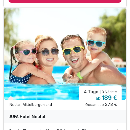
inkl. Nutzung der hoteleigenen Sauna- & Relaxzone
inkl. Hundedecke & Futternapf
inkl. Begrüßungspaket für Ihren Hund
inkl. Aufenthalt für Ihren Hund
inkl. Hundehandtücher für saubere Pfoten
Empfohlene Gassi-Routen in der Umgebung
inkl. Burgenland Card mit über 300 Vorteilen
4 Tage
| 3 Nächte
189 €
ab
Nur noch Restplätze
378 €
Gesamt ab
Neutal, Mittelburgenland
JUFA Hotel Neutal