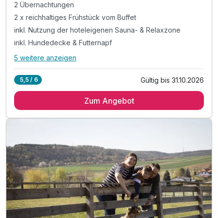
2 Übernachtungen
2 x reichhaltiges Frühstück vom Buffet
inkl. Nutzung der hoteleigenen Sauna- & Relaxzone
inkl. Hundedecke & Futternapf
5 weitere anzeigen
Alle Inklusivleistungen
9 enthalten
Gültig bis 31.10.2026
5,5 / 6
2 Übernachtungen
Zum Angebot
2 x reichhaltiges Frühstück vom Buffet
inkl. Nutzung der hoteleigenen Sauna- & Relaxzone
inkl. Hundedecke & Futternapf
inkl. Begrüßungspaket für Ihren Hund
inkl. Aufenthalt für Ihren Hund
inkl. Hundehandtücher für saubere Pfoten
Empfohlene Gassi-Routen in der Umgebung
inkl. Burgenland Card mit über 300 Vorteilen