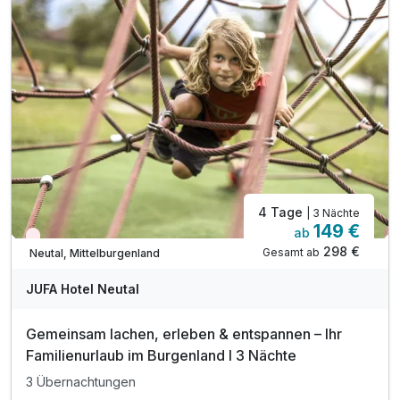
inkl. Streichelzoo & Abenteuerspielplatz
inkl. freier Eintritt ins Waldbad Neutal (Sommer)
inkl. Burgenland Card mit gratis Leistungen*
Ermäßigungen und vergünstigten Angeboten z.B.:
* Eintritt in den Reptilien Zoo Forchtenstein
* Eintritt in den Erlebnispark Eis-Greissler
* gratis Führung auf der Straussenfarm Wiesen
4 Tage
| 3 Nächte
149 €
ab
Nur noch Restplätze
298 €
Gesamt ab
Neutal, Mittelburgenland
JUFA Hotel Neutal
Gemeinsam lachen, erleben & entspannen – Ihr
Familienurlaub im Burgenland I 3 Nächte
3 Übernachtungen