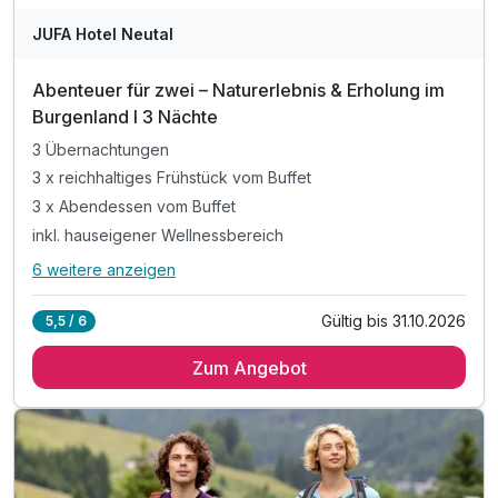
JUFA Hotel Neutal
Abenteuer für zwei – Naturerlebnis & Erholung im
Burgenland I 3 Nächte
3 Übernachtungen
3 x reichhaltiges Frühstück vom Buffet
3 x Abendessen vom Buffet
inkl. hauseigener Wellnessbereich
6 weitere anzeigen
Alle Inklusivleistungen
10 enthalten
Gültig bis 31.10.2026
5,5 / 6
3 Übernachtungen
Zum Angebot
3 x reichhaltiges Frühstück vom Buffet
3 x Abendessen vom Buffet
inkl. hauseigener Wellnessbereich
inkl. kostenfreies Parken am Hotel
inkl. kostenfreies WLAN