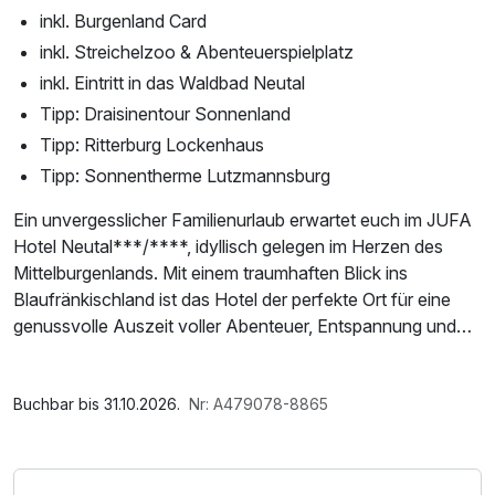
inkl. Burgenland Card
inkl. Streichelzoo & Abenteuerspielplatz
inkl. Eintritt in das Waldbad Neutal
Tipp: Draisinentour Sonnenland
Tipp: Ritterburg Lockenhaus
Tipp: Sonnentherme Lutzmannsburg
Ein unvergesslicher Familienurlaub erwartet euch im JUFA
Hotel Neutal***/****, idyllisch gelegen im Herzen des
Mittelburgenlands. Mit einem traumhaften Blick ins
Blaufränkischland ist das Hotel der perfekte Ort für eine
genussvolle Auszeit voller Abenteuer, Entspannung und
Naturerlebnisse. Familienfreundlichkeit wird hier
großgeschrieben – zahlreiche Freizeitmöglichkeiten sorgen
Im Angebot enthalten
für strahlende Kinderaugen und erholsame Momente für
Saunabenutzung, Parkplatz, W-LAN Nutzung /
Buchbar bis 31.10.2026.
Nr: A479078-8865
die Eltern.
Internetnutzung, ganztägige Nutzung Wellnessbereich
nach check out
Direkt am Hotel begeistert ein großer Abenteuerspielplatz