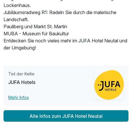
Lockenhaus.
Jubiläumsradweg R1: Radeln Sie durch die malerische
Familienzimmer A
Landschaft.
2 Erwachsene und 1 Kind
Pauliberg und Markt St. Martin
MUBA - Museum für Baukultur
Entdecken Sie noch vieles mehr im JUFA Hotel Neutal und
der Umgebung!
Teil der Kette
JUFA Hotels
Mehr Infos
Ausstattung
Alle Infos zum JUFA Hotel Neutal
Für 6 Tage