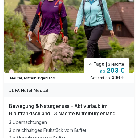
inkl. Burgenland Card
Tipp: Burgenland VIONOTHEK
Tipp: Sonnentherme Lutzmannsburg
Tipp: Ornithologische Exkursion Teichwiesen
4 Tage
| 3 Nächte
203 €
ab
Nur noch Restplätze
406 €
Gesamt ab
Neutal, Mittelburgenland
JUFA Hotel Neutal
Bewegung & Naturgenuss – Aktivurlaub im
Blaufränkischland I 3 Nächte Mittelburgenland
3 Übernachtungen
3 x reichhaltiges Frühstück vom Buffet