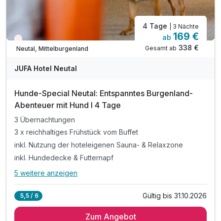
4 Tage
| 3 Nächte
169 €
ab
Nur noch Restplätze
338 €
Gesamt ab
Neutal, Mittelburgenland
JUFA Hotel Neutal
Hunde-Special Neutal: Entspanntes Burgenland-
Abenteuer mit Hund I 4 Tage
3 Übernachtungen
3 x reichhaltiges Frühstück vom Buffet
inkl. Nutzung der hoteleigenen Sauna- & Relaxzone
inkl. Hundedecke & Futternapf
5 weitere anzeigen
Alle Inklusivleistungen
9 enthalten
Gültig bis 31.10.2026
5,5 / 6
3 Übernachtungen
Zum Angebot
3 x reichhaltiges Frühstück vom Buffet