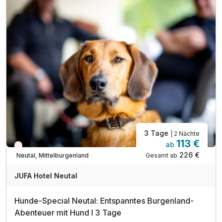
inkl. kostenfreies WLAN
inkl. Burgenland Card
inkl. Streichelzoo & Abenteuerspielplatz
inkl. Eintritt in das Waldbad Neutal (Sommer)
Tipp: Draisinentour Sonnenland
Tipp: Ritterburg Lockenhaus
Tipp: Sonnentherme Lutzmannsburg
3 Tage
| 2 Nächte
113 €
ab
Nur noch Restplätze
226 €
Gesamt ab
Neutal, Mittelburgenland
JUFA Hotel Neutal
Hunde-Special Neutal: Entspanntes Burgenland-
Abenteuer mit Hund I 3 Tage