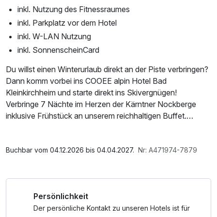
inkl. Nutzung des Fitnessraumes
inkl. Parkplatz vor dem Hotel
inkl. W-LAN Nutzung
inkl. SonnenscheinCard
Du willst einen Winterurlaub direkt an der Piste verbringen?
Dann komm vorbei ins COOEE alpin Hotel Bad
Kleinkirchheim und starte direkt ins Skivergnügen!
Verbringe 7 Nächte im Herzen der Kärntner Nockberge
inklusive Frühstück an unserem reichhaltigen Buffet.
Mit über 100 Pistenkilometern und 24 Liftanlagen kommen
Im Angebot enthalten
im Skigebiet Bad Kleinkirchheim alle auf ihre Kosten. Erlebe
Saunabenutzung, Saunatuch, Parkplatz, Nutzung des
Buchbar vom 04.12.2026 bis 04.04.2027.
Nr: A471974-7879
abwechslungsreiche Abfahrten im Snowpark und auf der
Fitnessbereichs, W-LAN Nutzung / Internetnutzung
Funline, eine Kidsslope für kleine Skifans und Rodel- wie
Snowtubing-Strecken. Es gibt außerdem vier Skischulen
Persönlichkeit
und einen Ski-Kindergarten direkt im Ort und
Skitourengeher:innen können auf den gekennzeichneten
Der persönliche Kontakt zu unseren Hotels ist für