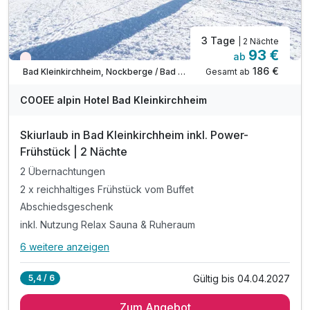
3 Tage
| 2 Nächte
93 €
ab
Wieder frei ab Dezember
186 €
Gesamt ab
Bad Kleinkirchheim, Nockberge / Bad Kleinkirchheim
COOEE alpin Hotel Bad Kleinkirchheim
Skiurlaub in Bad Kleinkirchheim inkl. Power-
Frühstück | 2 Nächte
2 Übernachtungen
2 x reichhaltiges Frühstück vom Buffet
Abschiedsgeschenk
inkl. Nutzung Relax Sauna & Ruheraum
6 weitere anzeigen
Alle Inklusivleistungen
10 enthalten
Gültig bis 04.04.2027
5,4 / 6
2 Übernachtungen
Zum Angebot
2 x reichhaltiges Frühstück vom Buffet