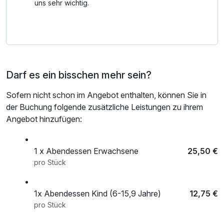
Routen die unberührte Natur Kärntens genießen.
uns sehr wichtig.
Das COOEE alpin Hotel Bad Kleinkirchheim liegt direkt
neben der Kaiserburgbahn und dem Thermal Römerbad.
Hier kannst du nach einem aktiven Tag entspannte
Stunden verbringen mit Blick auf die Piste. Freu dich auf
Darf es ein bisschen mehr sein?
Ski-in/Ski-out-Komfort und einen Winterurlaub voller
Möglichkeiten – inklusive beheiztem Skiraum und Sauna im
Sofern nicht schon im Angebot enthalten, können Sie in
Hotel!
der Buchung folgende zusätzliche Leistungen zu ihrem
Angebot hinzufügen:
1 x Abendessen Erwachsene
25,50 €
pro Stück
1x Abendessen Kind (6-15,9 Jahre)
12,75 €
pro Stück