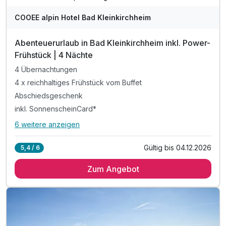
COOEE alpin Hotel Bad Kleinkirchheim
Abenteuerurlaub in Bad Kleinkirchheim inkl. Power-
Frühstück | 4 Nächte
4 Übernachtungen
4 x reichhaltiges Frühstück vom Buffet
Abschiedsgeschenk
inkl. SonnenscheinCard*
6 weitere anzeigen
Alle Inklusivleistungen
10 enthalten
Gültig bis 04.12.2026
5,4 / 6
4 Übernachtungen
Zum Angebot
4 x reichhaltiges Frühstück vom Buffet
Abschiedsgeschenk
inkl. SonnenscheinCard*
inkl. Nutzung Relax Sauna & Ruheraum
inkl. Nutzung des Fitnessraumes