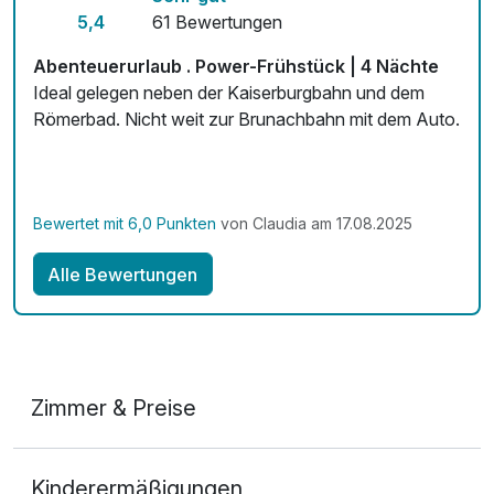
Kostenloses W-LAN
5,4
61 Bewertungen
Mit Hotelbar
Abenteuerurlaub . Power-Frühstück | 4 Nächte
Ideal gelegen neben der Kaiserburgbahn und dem
Römerbad. Nicht weit zur Brunachbahn mit dem Auto.
Bewertet mit 6,0 Punkten
von Claudia am 17.08.2025
Alle Bewertungen
Zimmer & Preise
Doppelzimmer Bergblick
Kinderermäßigungen
2 Erwachsene und 1 Kind