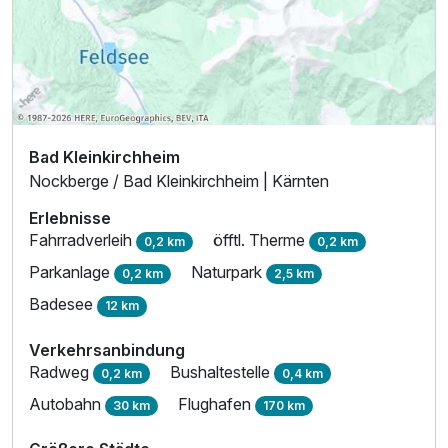
Bad Kleinkirchheim
Nockberge / Bad Kleinkirchheim | Kärnten
Erlebnisse
Fahrradverleih
öfftl. Therme
0,2 km
0,2 km
Parkanlage
Naturpark
0,2 km
2,5 km
Badesee
12 km
Verkehrsanbindung
Radweg
Bushaltestelle
0,2 km
0,4 km
Autobahn
Flughafen
30 km
170 km