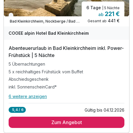
6 Tage
| 5 Nächte
221 €
ab
Verfügbar bis November
441 €
Gesamt ab
Bad Kleinkirchheim, Nockberge / Bad Kleinkirchheim
COOEE alpin Hotel Bad Kleinkirchheim
Abenteuerurlaub in Bad Kleinkirchheim inkl. Power-
Frühstück | 5 Nächte
5 Übernachtungen
5 x reichhaltiges Frühstück vom Buffet
Abschiedsgeschenk
inkl. SonnenscheinCard*
6 weitere anzeigen
Alle Inklusivleistungen
10 enthalten
Gültig bis 04.12.2026
5,4 / 6
5 Übernachtungen
Zum Angebot
5 x reichhaltiges Frühstück vom Buffet
Abschiedsgeschenk