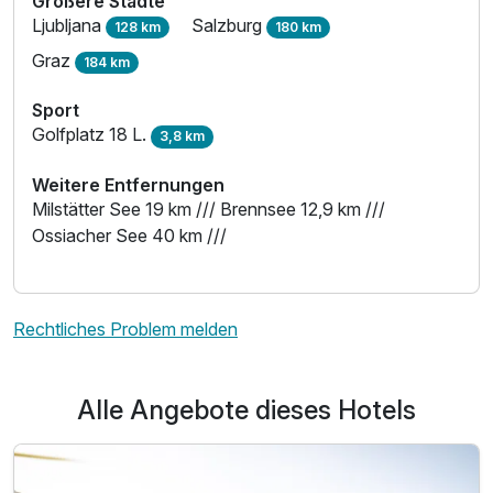
Größere Städte
Ljubljana
Salzburg
128 km
180 km
Graz
184 km
Sport
Golfplatz 18 L.
3,8 km
Weitere Entfernungen
Milstätter See 19 km /// Brennsee 12,9 km ///
Ossiacher See 40 km ///
Ausstattung
Für 8 Tage
441,00 €
p.P. ab
Rechtliches Problem melden
Alle Angebote dieses Hotels