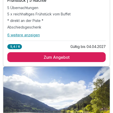
Frühstück | 5 Nächte
5 Übernachtungen
5 x reichhaltiges Frühstück vom Buffet
* direkt an der Piste *
Abschiedsgeschenk
6 weitere anzeigen
Alle Inklusivleistungen
10 enthalten
Gültig bis 04.04.2027
5,4 / 6
5 Übernachtungen
Zum Angebot
5 x reichhaltiges Frühstück vom Buffet
* direkt an der Piste *
Abschiedsgeschenk
inkl. Nutzung Relax Sauna & Ruheraum
inkl. Nutzung von Skiraum
inkl. Nutzung des Fitnessraumes
inkl. Parkplatz vor dem Hotel
inkl. W-LAN Nutzung
inkl. SonnenscheinCard