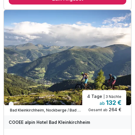
Abschiedsgeschenk
inkl. Nutzung Relax Sauna & Ruheraum
inkl. Nutzung von Skiraum
inkl. Nutzung des Fitnessraumes
inkl. Parkplatz vor dem Hotel
inkl. W-LAN Nutzung
inkl. SonnenscheinCard
* direkt an der Piste *
4 Tage
| 3 Nächte
132 €
ab
Verfügbar bis Dezember
264 €
Gesamt ab
Bad Kleinkirchheim, Nockberge / Bad Kleinkirchheim
COOEE alpin Hotel Bad Kleinkirchheim