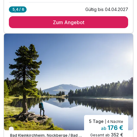
Gültig bis 04.04.2027
5,4 / 6
3 Übernachtungen
Zum Angebot
3 x reichhaltiges Frühstück vom Buffet
* direkt an der Piste *
Abschiedsgeschenk
inkl. Nutzung Relax Sauna & Ruheraum
inkl. Nutzung von Skiraum
inkl. Nutzung des Fitnessraumes
inkl. Parkplatz vor dem Hotel
inkl. W-LAN Nutzung
inkl. SonnenscheinCard
5 Tage
| 4 Nächte
176 €
ab
Verfügbar bis November
352 €
Gesamt ab
Bad Kleinkirchheim, Nockberge / Bad Kleinkirchheim