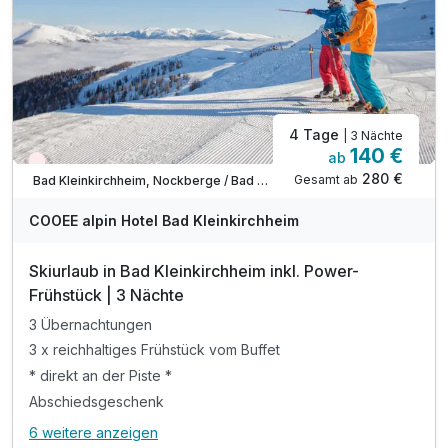
Tipp: Baden im Millstätter See
4 Tage
| 3 Nächte
140 €
ab
Wieder frei ab Dezember
280 €
Gesamt ab
Bad Kleinkirchheim, Nockberge / Bad Kleinkirchheim
COOEE alpin Hotel Bad Kleinkirchheim
Skiurlaub in Bad Kleinkirchheim inkl. Power-
Frühstück | 3 Nächte
3 Übernachtungen
3 x reichhaltiges Frühstück vom Buffet
* direkt an der Piste *
Abschiedsgeschenk
6 weitere anzeigen
Alle Inklusivleistungen
10 enthalten