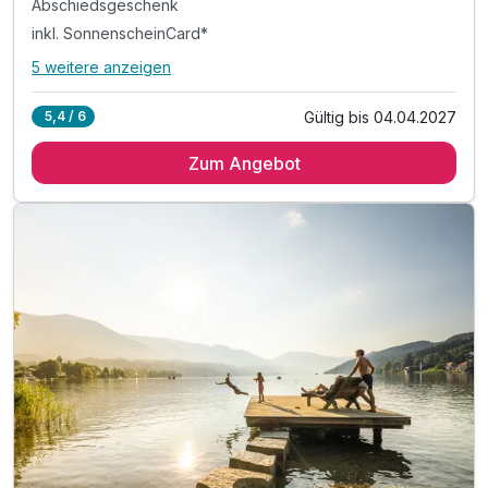
Abschiedsgeschenk
inkl. SonnenscheinCard*
5 weitere anzeigen
Alle Inklusivleistungen
9 enthalten
Gültig bis 04.04.2027
5,4 / 6
4 Übernachtungen
Zum Angebot
4 x reichhaltiges Frühstück vom Buffet
Abschiedsgeschenk
inkl. SonnenscheinCard*
inkl. Nutzung Relax Sauna & Ruheraum
inkl. Nutzung von Skiraum
inkl. Nutzung des Fitnessraumes
inkl. Parkplatz vor dem Hotel
inkl. W-LAN Nutzung