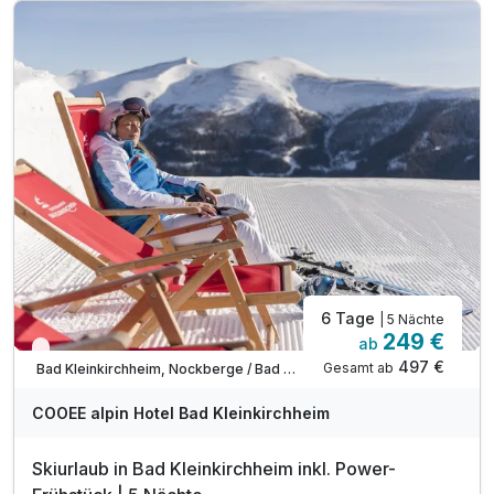
inkl. SonnenscheinCard*
inkl. Nutzung Relax Sauna & Ruheraum
inkl. Nutzung des Fitnessraumes
inkl. Informationen & Ausflugstipps der Region
inkl. W-LAN Nutzung & Parkplatz vor dem Hotel
Tipp: Wandertrails
Tipp: Badespaß am Millstätter See
6 Tage
| 5 Nächte
249 €
ab
Wieder frei ab Dezember
497 €
Gesamt ab
Bad Kleinkirchheim, Nockberge / Bad Kleinkirchheim
COOEE alpin Hotel Bad Kleinkirchheim
Skiurlaub in Bad Kleinkirchheim inkl. Power-