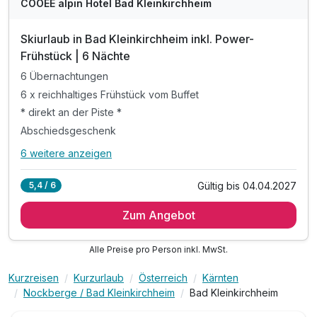
COOEE alpin Hotel Bad Kleinkirchheim
Skiurlaub in Bad Kleinkirchheim inkl. Power-
Frühstück | 6 Nächte
6 Übernachtungen
6 x reichhaltiges Frühstück vom Buffet
* direkt an der Piste *
Abschiedsgeschenk
6 weitere anzeigen
Alle Inklusivleistungen
10 enthalten
Gültig bis 04.04.2027
5,4 / 6
6 Übernachtungen
Zum Angebot
6 x reichhaltiges Frühstück vom Buffet
* direkt an der Piste *
Alle Preise pro Person inkl. MwSt.
Abschiedsgeschenk
inkl. Nutzung Relax Sauna & Ruheraum
Kurzreisen
Kurzurlaub
Österreich
Kärnten
inkl. Nutzung von Skiraum
Nockberge / Bad Kleinkirchheim
Bad Kleinkirchheim
inkl. Nutzung des Fitnessraumes