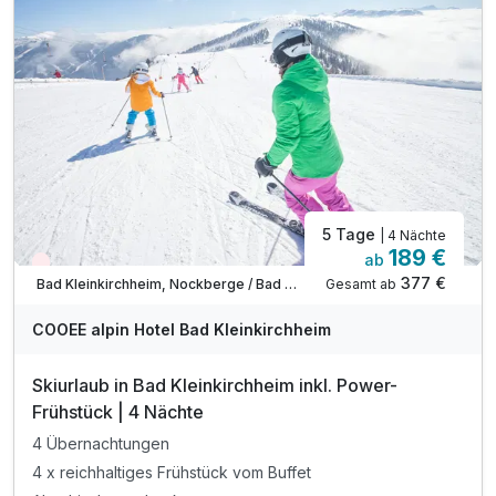
inkl. Informationen & Ausflugstipps der Region
inkl. W-LAN Nutzung & Parkplatz vor dem Hotel
Tipp: Therme Römerbad
Tipp: Badespaß am Millstätter See
5 Tage
| 4 Nächte
189 €
ab
Wieder frei ab Dezember
377 €
Gesamt ab
Bad Kleinkirchheim, Nockberge / Bad Kleinkirchheim
COOEE alpin Hotel Bad Kleinkirchheim
Skiurlaub in Bad Kleinkirchheim inkl. Power-
Frühstück | 4 Nächte
4 Übernachtungen
4 x reichhaltiges Frühstück vom Buffet