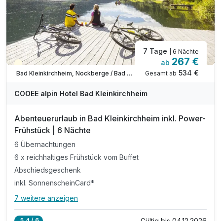
7 Tage
| 6 Nächte
267 €
ab
Teilweise ausgelastet
534 €
Gesamt ab
Bad Kleinkirchheim, Nockberge / Bad Kleinkirchheim
COOEE alpin Hotel Bad Kleinkirchheim
Abenteuerurlaub in Bad Kleinkirchheim inkl. Power-
Frühstück | 6 Nächte
6 Übernachtungen
6 x reichhaltiges Frühstück vom Buffet
Abschiedsgeschenk
inkl. SonnenscheinCard*
7 weitere anzeigen
Alle Inklusivleistungen
11 enthalten
Gültig bis 04.12.2026
5,4 / 6