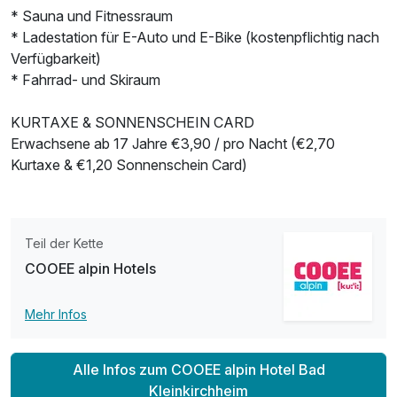
* Sauna und Fitnessraum
* Ladestation für E-Auto und E-Bike (kostenpflichtig nach
Verfügbarkeit)
* Fahrrad- und Skiraum
KURTAXE & SONNENSCHEIN CARD
Ausstattung
Erwachsene ab 17 Jahre €3,90 / pro Nacht (€2,70
Kurtaxe & €1,20 Sonnenschein Card)
Für 8 Tage
315,50 €
p.P. ab
Teil der Kette
COOEE alpin Hotels
Doppelzimmer zur Einzelnutzung
Mehr Infos
1 Erwachsenen und 2 Kinder
Alle Infos zum COOEE alpin Hotel Bad
Kleinkirchheim