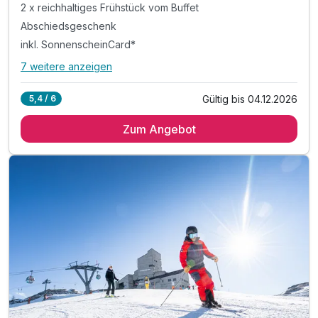
2 x reichhaltiges Frühstück vom Buffet
Abschiedsgeschenk
inkl. SonnenscheinCard*
7 weitere anzeigen
Alle Inklusivleistungen
11 enthalten
Gültig bis 04.12.2026
5,4 / 6
2 Übernachtungen
Zum Angebot
2 x reichhaltiges Frühstück vom Buffet
Abschiedsgeschenk
inkl. SonnenscheinCard*
inkl. Nutzung Relax Sauna & Ruheraum
inkl. Nutzung des Fitnessraumes
inkl. Informationen & Ausflugstipps der Region
inkl. W-LAN Nutzung & Parkplatz vor dem Hotel
Tipp: Wandertrails
Tipp: Fahrradtrails
Tipp: Baden im Millstätter See