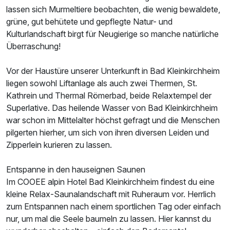
lassen sich Murmeltiere beobachten, die wenig bewaldete,
grüne, gut behütete und gepflegte Natur- und
Kulturlandschaft birgt für Neugierige so manche natürliche
Ausstattung
Überraschung!
Vor der Haustüre unserer Unterkunft in Bad Kleinkirchheim
Für 8 Tage
348,00 €
p.P. ab
liegen sowohl Liftanlage als auch zwei Thermen, St.
Kathrein und Thermal Römerbad, beide Relaxtempel der
Superlative. Das heilende Wasser von Bad Kleinkirchheim
war schon im Mittelalter höchst gefragt und die Menschen
pilgerten hierher, um sich von ihren diversen Leiden und
Doppelzimmer Standard
Zipperlein kurieren zu lassen.
2 Erwachsene und 1 Kind
Entspanne in den hauseignen Saunen
Im COOEE alpin Hotel Bad Kleinkirchheim findest du eine
kleine Relax-Saunalandschaft mit Ruheraum vor. Herrlich
zum Entspannen nach einem sportlichen Tag oder einfach
nur, um mal die Seele baumeln zu lassen. Hier kannst du