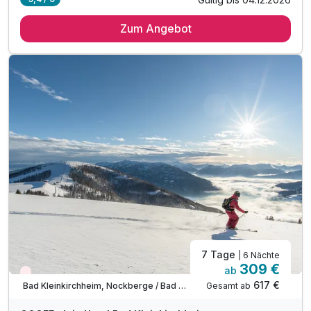
6 Übernachtungen
Zum Angebot
6 x reichhaltiges Frühstück vom Buffet
Abschiedsgeschenk
inkl. SonnenscheinCard*
inkl. Nutzung Relax Sauna & Ruheraum
inkl. Nutzung des Fitnessraumes
inkl. Informationen & Ausflugstipps der Region
inkl. W-LAN Nutzung & Parkplatz vor dem Hotel
Tipp: Fahrrad Trails
Tipp: Therme Römerbad
Tipp: Badespaß am Millstätter See
7 Tage
| 6 Nächte
309 €
ab
Wieder frei ab Dezember
617 €
Gesamt ab
Bad Kleinkirchheim, Nockberge / Bad Kleinkirchheim