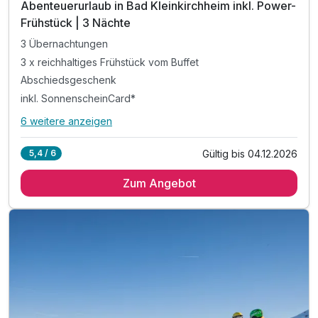
Abenteuerurlaub in Bad Kleinkirchheim inkl. Power-
Frühstück | 3 Nächte
3 Übernachtungen
3 x reichhaltiges Frühstück vom Buffet
Abschiedsgeschenk
inkl. SonnenscheinCard*
6 weitere anzeigen
Alle Inklusivleistungen
10 enthalten
Gültig bis 04.12.2026
5,4 / 6
3 Übernachtungen
Zum Angebot
3 x reichhaltiges Frühstück vom Buffet
Abschiedsgeschenk
inkl. SonnenscheinCard*
inkl. Nutzung des Fitnessraumes
inkl. W-LAN Nutzung & Parkplatz vor dem Hotel
inkl. Informationen & Ausflugstipps der Region
Tipp: Wandertrails
Tipp: Fahrradtrails