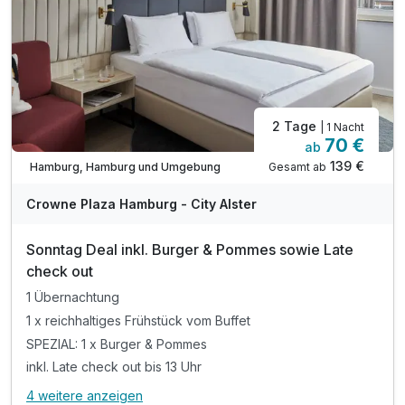
2 Tage
| 1 Nacht
70 €
ab
139 €
Gesamt ab
Hamburg, Hamburg und Umgebung
A
WAR
Crowne Plaza Hamburg - City Alster
D
202
Sonntag Deal inkl. Burger & Pommes sowie Late
6
check out
1 Übernachtung
1 x reichhaltiges Frühstück vom Buffet
SPEZIAL: 1 x Burger & Pommes
inkl. Late check out bis 13 Uhr
4 weitere anzeigen
Alle Inklusivleistungen
8 enthalten