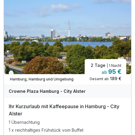
inkl. Parken*
2 Tage
| 1 Nacht
95 €
ab
Viele Termine frei
189 €
Gesamt ab
Hamburg, Hamburg und Umgebung
A
WAR
Crowne Plaza Hamburg - City Alster
D
202
Ihr Kurzurlaub mit Kaffeepause in Hamburg - City
6
Alster
1 Übernachtung
1 x reichhaltiges Frühstück vom Buffet