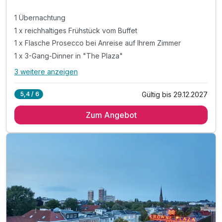
6
1 Übernachtung
1 x reichhaltiges Frühstück vom Buffet
1 x Flasche Prosecco bei Anreise auf Ihrem Zimmer
1 x 3-Gang-Dinner in "The Plaza"
3 weitere anzeigen
Alle Inklusivleistungen
7 enthalten
Gültig bis 29.12.2027
5,4 / 6
1 Übernachtung
Zum Angebot
1 x reichhaltiges Frühstück vom Buffet
1 x Flasche Prosecco bei Anreise auf Ihrem Zimmer
1 x 3-Gang-Dinner in "The Plaza"
inklusive 1 Flasche Hauswein und Tafelwasser
kostenfreie Nutzung von Saunen und Fitnessraum
kostenfreies Mineralwasser bei Ankunft im Zimmer