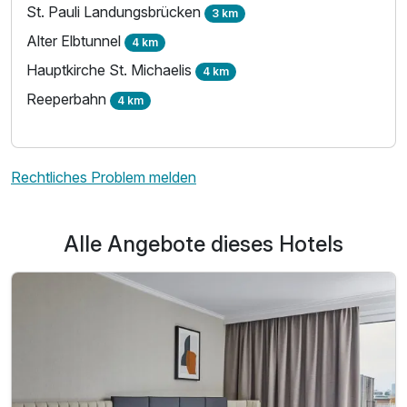
St. Pauli Landungsbrücken
3 km
Alter Elbtunnel
4 km
Hauptkirche St. Michaelis
4 km
Reeperbahn
4 km
Ausstattung
Rechtliches Problem melden
Zusatznächte
Alle Angebote dieses Hotels
Für 3 Tage
238,00 €
p.P. ab
Familienzimmer
2 Erwachsene und 1 Kind