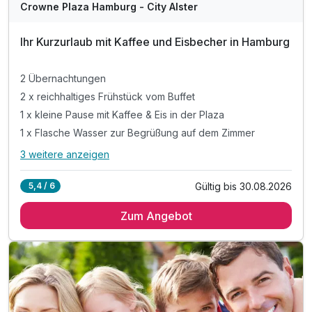
WAR
Crowne Plaza Hamburg - City Alster
D
202
Ihr Kurzurlaub mit Kaffee und Eisbecher in Hamburg
6
2 Übernachtungen
2 x reichhaltiges Frühstück vom Buffet
1 x kleine Pause mit Kaffee & Eis in der Plaza
1 x Flasche Wasser zur Begrüßung auf dem Zimmer
3 weitere anzeigen
Alle Inklusivleistungen
7 enthalten
Gültig bis 30.08.2026
5,4 / 6
2 Übernachtungen
Zum Angebot
2 x reichhaltiges Frühstück vom Buffet
1 x kleine Pause mit Kaffee & Eis in der Plaza
1 x Flasche Wasser zur Begrüßung auf dem Zimmer
inkl. Tee- und Kaffee Zubereiter auf dem Zimmer
inkl. Nutzung des Fitnessbereiches
inkl. Nutzung W-Lan