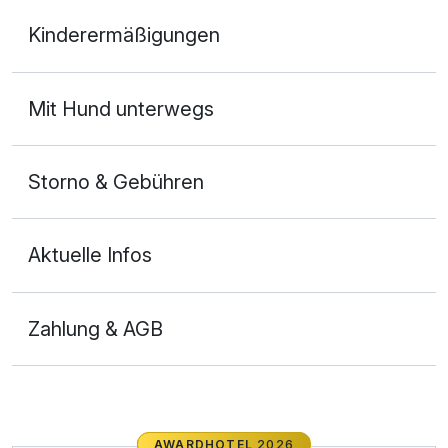
Doppelzimmer Premium
Kinderermäßigungen
2 Erwachsene
Mit Hund unterwegs
Storno & Gebühren
Aktuelle Infos
Zahlung & AGB
AWARDHOTEL
2026