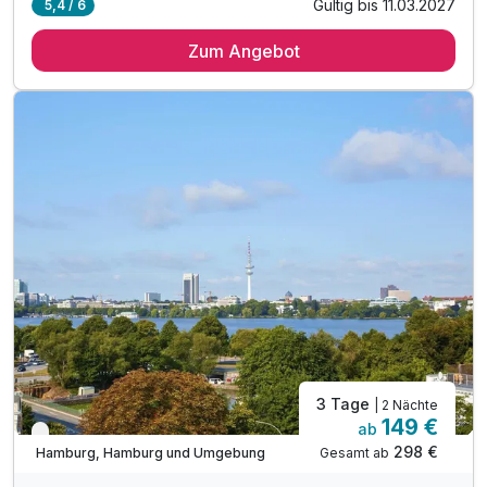
Gültig bis 11.03.2027
5,4 / 6
2 Übernachtungen
Zum Angebot
2 x reichhaltiges Frühstück vom Buffet
inkl. Parken (Parkplatz oder Garage n.V.)
1 x Flasche Wasser zur Begrüßung im Zimmer
inkl. Tee- & Kaffee Zubereiter auf dem Zimmer
inkl. Nutzung des Fitnessbereiches
inkl. Nutzung W-Lan
3 Tage
| 2 Nächte
149 €
ab
Nur noch bis August
298 €
Gesamt ab
Hamburg, Hamburg und Umgebung
A