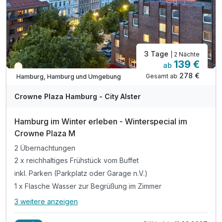
3 Tage
| 2 Nächte
139 €
ab
Saisonal verfügbar
278 €
Gesamt ab
Hamburg, Hamburg und Umgebung
A
WAR
Crowne Plaza Hamburg - City Alster
D
202
Hamburg im Winter erleben - Winterspecial im
6
Crowne Plaza M
2 Übernachtungen
2 x reichhaltiges Frühstück vom Buffet
inkl. Parken (Parkplatz oder Garage n.V.)
1 x Flasche Wasser zur Begrüßung im Zimmer
3 weitere anzeigen
Alle Inklusivleistungen
7 enthalten