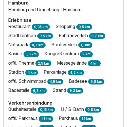
Hamburg
Ausstattung
Hamburg und Umgebung | Hamburg
Erlebnisse
Zusatznächte
Restaurant
Shopping
0,35 km
0,5 km
Stadtzentrum
Fahrradverleih
0,5 km
0,7 km
Für 3 Tage
159,00 €
p.P. ab
Naturpark
Bootsverleih
0,7 km
1,1 km
Kasino
Kongreßzentrum
1,6 km
2 km
öfftl. Therme
Messegelände
2,5 km
4 km
Stadion
Parkanlage
4 km
4,2 km
Einzelzimmer Standard
öfftl. Schwimmbad
Badesee
4,5 km
6,8 km
1 Erwachsenen und 1 Kind
Badestelle
Strand
6,8 km
9,3 km
Verkehrsanbindung
Bushaltestelle
U / S-Bahn
0,16 km
0,8 km
öfftl. Parkhaus
Parkhaus
1,1 km
1,1 km