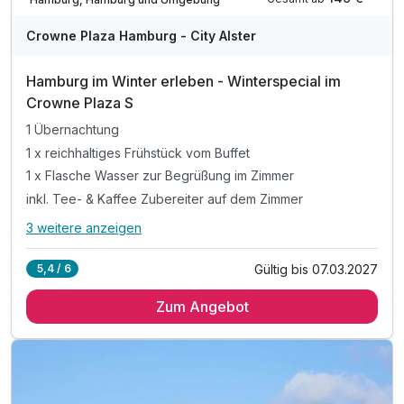
A
WAR
Crowne Plaza Hamburg - City Alster
D
Ausstattung
202
Hamburg im Winter erleben - Winterspecial im
6
Crowne Plaza S
Zusatznächte
1 Übernachtung
1 x reichhaltiges Frühstück vom Buffet
Für 3 Tage
229,00 €
p.P. ab
1 x Flasche Wasser zur Begrüßung im Zimmer
inkl. Tee- & Kaffee Zubereiter auf dem Zimmer
3 weitere anzeigen
Alle Inklusivleistungen
7 enthalten
Gültig bis 07.03.2027
5,4 / 6
Twinbettzimmer
1 Übernachtung
2 Erwachsene
Zum Angebot
1 x reichhaltiges Frühstück vom Buffet
1 x Flasche Wasser zur Begrüßung im Zimmer
inkl. Tee- & Kaffee Zubereiter auf dem Zimmer
inkl. Nutzung des Fitnessbereiches
inkl. Nutzung W-Lan