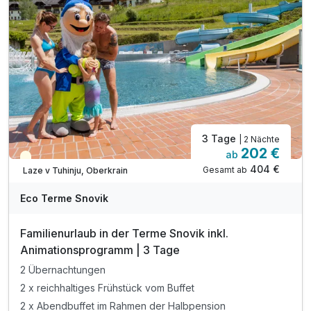
inkl. Kneippbäder & geführte Wassergymnastik
inkl. Nachtschwimmen in den Thermalbädern*
inkl. traditionell slowenisches Abendessen**
inkl. unbegrenzt heilendes Thermalwasser
inkl. Outdoor-Fitnessbereich & Kneipp-Barfußwege
inkl. Parkplatz
3 Tage
| 2 Nächte
202 €
ab
Teilweise ausgelastet
404 €
Gesamt ab
Laze v Tuhinju, Oberkrain
Eco Terme Snovik
Familienurlaub in der Terme Snovik inkl.
Animationsprogramm | 3 Tage
2 Übernachtungen
2 x reichhaltiges Frühstück vom Buffet
2 x Abendbuffet im Rahmen der Halbpension