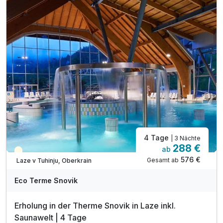
inkl. Eintritt in die Innen- und Außenthermalbäder
inkl. Kneippbäder & geführte Wassergymnastik
inkl. Nachtschwimmen in den Thermalbädern*
inkl. traditionell slowenisches Abendessen**
inkl. unbegrenzt heilendes Thermalwasser
inkl. Outdoor-Fitnessbereich & Kneipp-Barfußwege
inkl. Parkplatz
4 Tage
| 3 Nächte
288 €
ab
Teilweise ausgelastet
576 €
Gesamt ab
Laze v Tuhinju, Oberkrain
Eco Terme Snovik
Erholung in der Therme Snovik in Laze inkl.
Saunawelt | 4 Tage