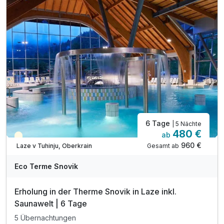
inkl. Nachtschwimmen in den Thermalbädern*
inkl. traditionell slowenisches Abendessen**
inkl. unbegrenzt heilendes Thermalwasser
inkl. Outdoor-Fitnessbereich & Kneipp-Barfußwege
inkl. Parkplatz
6 Tage
| 5 Nächte
480 €
ab
Teilweise ausgelastet
960 €
Gesamt ab
Laze v Tuhinju, Oberkrain
Eco Terme Snovik
Erholung in der Therme Snovik in Laze inkl.
Saunawelt | 6 Tage
5 Übernachtungen