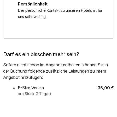
Persönlichkeit
Planina, Arboretum, Stadt Kamnik vor.
Verbringen Sie Ihren Familienurlaub in einer gesunden und
Der persönliche Kontakt zu unseren Hotels ist für
sicheren Umgebung des Tuhinj-Tals.
uns sehr wichtig.
* Je nach Animationsprogramm während Ihres Besuchs:
Suche nach versteckten Schätzen, Freiluftkino, Mini-
Disco, Besuch des Zwergs Snovička, kreative Workshops,
Wasserspiele mit Animator.
Darf es ein bisschen mehr sein?
Wir behalten uns das Recht vor, das Programm zu ändern!
**„50 Dinge, die du tun solltest, bevor du 11 und 3⁄4 Jahre
Sofern nicht schon im Angebot enthalten, können Sie in
alt bist“
der Buchung folgende zusätzliche Leistungen zu ihrem
***Freitags bzw. Montags - Bei schlechtem Wetter wird
Angebot hinzufügen:
die Wanderung auf einen anderen Termin verschoben
****Nachtschwimmen in den Thermalbädern am
E-Bike Verleih
35,00 €
Mittwoch, Freitag und Samstag
pro Stück (1 Tag/e)
*****Jeden Samstag slowenisches Abendessen mit
traditionellen Gerichten