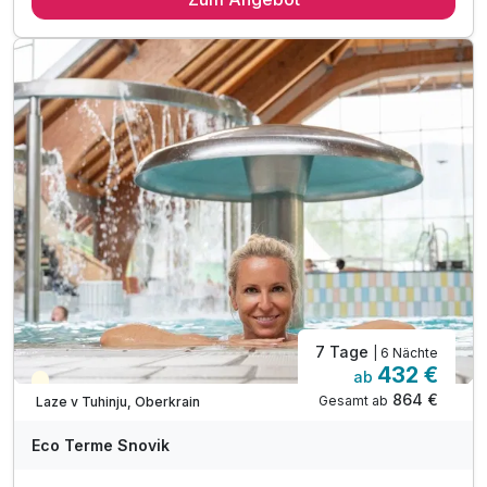
5 x Abendbuffet im Rahmen der Halbpension
2 x Animationsaktivitäten für Kinder*
inkl. Eintritt in die Innen- und Außenthermalbäder
inkl. Leitfaden zur Familienerforschung**
inkl. Snovicek Malbuch für Kinder
inkl. Nacht-Fackelwanderung zur Thermalquelle***
inkl. Eintritt in die Innen- und Außenthermalbäder
inkl. Nachtschwimmen in den Thermalbädern****
inkl. Outdoor-Fitnessbereich & Kneipp-Barfußwege
inkl. traditionell slowenisches Abendessen*****
7 Tage
| 6 Nächte
432 €
ab
Teilweise ausgelastet
864 €
Gesamt ab
Laze v Tuhinju, Oberkrain
Eco Terme Snovik