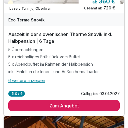
360 €
ab
Teilweise ausgelastet
720 €
Gesamt ab
Laze v Tuhinju, Oberkrain
Eco Terme Snovik
Auszeit in der slowenischen Therme Snovik inkl.
Halbpension | 6 Tage
5 Übernachtungen
5 x reichhaltiges Frühstück vom Buffet
5 x Abendbuffet im Rahmen der Halbpension
inkl. Eintritt in die Innen- und Außenthermalbäder
6 weitere anzeigen
Alle Inklusivleistungen
10 enthalten
Gültig bis 03.01.2027
5,0 / 6
5 Übernachtungen
Zum Angebot
5 x reichhaltiges Frühstück vom Buffet
5 x Abendbuffet im Rahmen der Halbpension
inkl. Eintritt in die Innen- und Außenthermalbäder
inkl. Kneippbäder & geführte Wassergymnastik