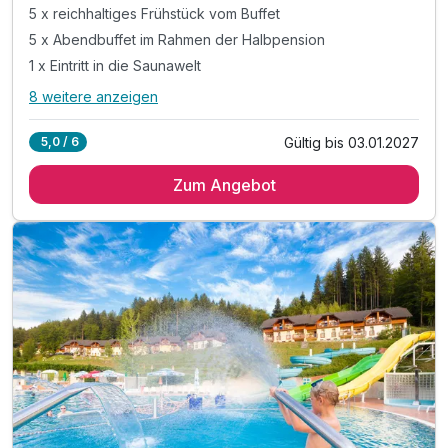
5 x reichhaltiges Frühstück vom Buffet
5 x Abendbuffet im Rahmen der Halbpension
1 x Eintritt in die Saunawelt
8 weitere anzeigen
Alle Inklusivleistungen
12 enthalten
Gültig bis 03.01.2027
5,0 / 6
5 Übernachtungen
Zum Angebot
5 x reichhaltiges Frühstück vom Buffet
5 x Abendbuffet im Rahmen der Halbpension
1 x Eintritt in die Saunawelt
inkl. 10% Ermäßigung auf Wellnessbehandlungen
inkl. Eintritt in die Innen- und Außenthermalbäder
inkl. Kneippbäder & geführte Wassergymnastik
inkl. Nachtschwimmen in den Thermalbädern*
inkl. traditionell slowenisches Abendessen**
inkl. unbegrenzt heilendes Thermalwasser
inkl. Outdoor-Fitnessbereich & Kneipp-Barfußwege
inkl. Parkplatz