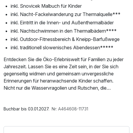
inkl. Snovicek Malbuch für Kinder
inkl. Nacht-Fackelwanderung zur Thermalquelle***
inkl. Eintritt in die Innen- und Außenthermalbäder
inkl. Nachtschwimmen in den Thermalbädern****
inkl. Outdoor-Fitnessbereich & Kneipp-Barfußwege
inkl. traditionell slowenisches Abendessen*****
Entdecken Sie die Öko-Erlebniswelt für Familien zu jeder
Jahreszeit. Lassen Sie es eine Zeit sein, in der Sie sich
gegenseitig widmen und gemeinsam unvergessliche
Erinnerungen für heranwachsende Kinder schaffen.
Nicht nur die Wasservragolien und Rutschen, die
wunderschöne Natur lädt Sie ein, Ihre Freizeit aktiv zu
verbringen. Die Kinder werden in kreativen Workshops
Im Angebot enthalten
Spaß haben und kreativ sein können, während die Eltern
Parkplatz
Buchbar bis 03.01.2027.
Nr: A464608-11731
sich mit Wellness-Behandlungen entspannen können. Wir
bereiten für Sie zahlreiche Animationsaktivitäten vor, aber
wir schlagen auch selbständige Ausflüge nach Velika