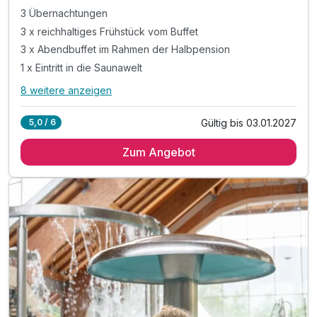
3 Übernachtungen
3 x reichhaltiges Frühstück vom Buffet
3 x Abendbuffet im Rahmen der Halbpension
1 x Eintritt in die Saunawelt
8 weitere anzeigen
Alle Inklusivleistungen
12 enthalten
Gültig bis 03.01.2027
5,0 / 6
3 Übernachtungen
Zum Angebot
3 x reichhaltiges Frühstück vom Buffet
3 x Abendbuffet im Rahmen der Halbpension
1 x Eintritt in die Saunawelt
inkl. 10% Ermäßigung auf Wellnessbehandlungen
inkl. Eintritt in die Innen- und Außenthermalbäder
inkl. Kneippbäder & geführte Wassergymnastik
inkl. Nachtschwimmen in den Thermalbädern*
inkl. Outdoor-Fitnessbereich & Kneipp-Barfußwege
inkl. traditionell slowenisches Abendessen**
inkl. unbegrenzt heilendes Thermalwasser