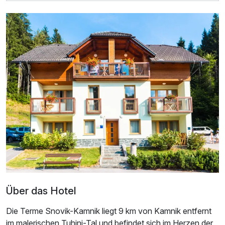
Doppelzimmer
2 Erwachsene
Ausstattung
Für 4 Tage
303,00 €
p.P. ab
Über das Hotel
Doppelzimmer mit Balkon
2 Erwachsene
Die Terme Snovik-Kamnik liegt 9 km von Kamnik entfernt
im malerischen Tuhinj-Tal und befindet sich im Herzen der