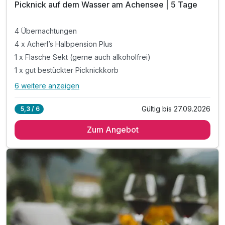
Picknick auf dem Wasser am Achensee | 5 Tage
Juniorsuite Design
4 Übernachtungen
2 Erwachsene und 2 Kinder
4 x Acherl’s Halbpension Plus
1 x Flasche Sekt (gerne auch alkoholfrei)
1 x gut bestückter Picknickkorb
6 weitere anzeigen
Alle Inklusivleistungen
10 enthalten
Gültig bis 27.09.2026
5,3 / 6
4 Übernachtungen
Zum Angebot
4 x Acherl’s Halbpension Plus
1 x Flasche Sekt (gerne auch alkoholfrei)
1 x gut bestückter Picknickkorb
inkl. Achenseecard
inkl. Nutzung privates Elektroboot
inkl. Nutzung Wellness & Spa
inkl. Early Check In & Late Check out
inkl. geführte Wanderungen Montag bis Freitag