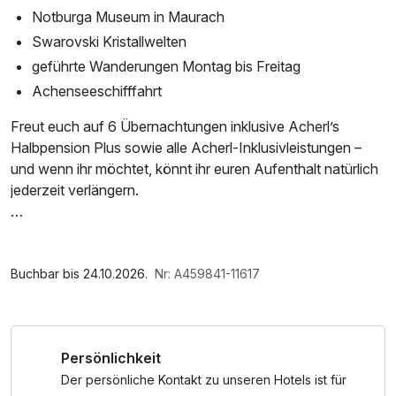
Notburga Museum in Maurach
Swarovski Kristallwelten
geführte Wanderungen Montag bis Freitag
Achenseeschifffahrt
Freut euch auf 6 Übernachtungen inklusive Acherl’s
Halbpension Plus sowie alle Acherl-Inklusivleistungen –
und wenn ihr möchtet, könnt ihr euren Aufenthalt natürlich
jederzeit verlängern.
Mit der Erlebniscard entdeckt ihr die Region rund um den
Achensee besonders bequem: Die Karwendel-Bergbahn
Im Angebot enthalten
und die Rofanseilbahn könnt ihr während der
Saunabenutzung, Saunatuch, Leihbademantel, Parkplatz,
Buchbar bis 24.10.2026.
Nr: A459841-11617
Gültigkeitsdauer unbegrenzt nutzen. Auch eine Fahrt mit
Nutzung des Fitnessbereichs, Nutzung des
der Achenseeschifffahrt über Tirols größten See oder eine
Wellnessbereichs, W-LAN Nutzung / Internetnutzung,
nostalgische Tour mit der Achensee Dampf-Zahnradbahn
kostenfreier Kaffee/Tee im Zimmer, kostenfreie Nutzung
Persönlichkeit
sind möglich.
öffentl. Nahverkehr, täglich gefüllte Minibar, ganztägige
Nutzung Wellnessbereich nach check out, Badetasche mit
Der persönliche Kontakt zu unseren Hotels ist für