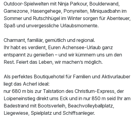
Outdoor-Spielwelten mit Ninja Parkour, Boulderwand,
Gamezone, Hasengehege, Ponyreiten, Miniquadbahn im
Sommer und Rutschhügel im Winter sorgen für Abenteuer,
Spaß und unvergessliche Urlaubsmomente.
Charmant, familiär, gemütlich und regional.
Ausstattung
Ihr habt es verdient, Euren Achensee-Urlaub ganz
entspannt zu genießen – und wir kümmern uns um den
Rest. Feiert das Leben, wir machen’s möglich.
Für 7 Tage
966,00 €
p.P. ab
Als perfektes Boutiquehotel für Familien und Aktivurlauber
liegt das Acherl ideal:
nur 680 m bis zur Talstation des Christlum-Express, der
Loipeneinstieg direkt ums Eck und in nur 850 m seid Ihr am
Doppelzimmer mit Balkon
Badestrand mit Bootsverleih, Beachvolleyballplatz,
2 Erwachsene
Liegewiese, Spielplatz und Schiffsanleger.