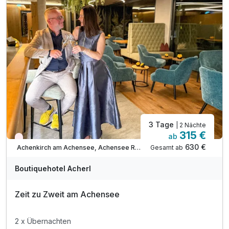
Für 7 Tage
1.104,00 €
p.P. ab
Familienzimmer
2 Erwachsene und 3 Kinder
3 Tage
| 2 Nächte
315 €
ab
Wieder frei ab September
630 €
Gesamt ab
Achenkirch am Achensee, Achensee Region
Boutiquehotel Acherl
Zeit zu Zweit am Achensee
2 x Übernachten