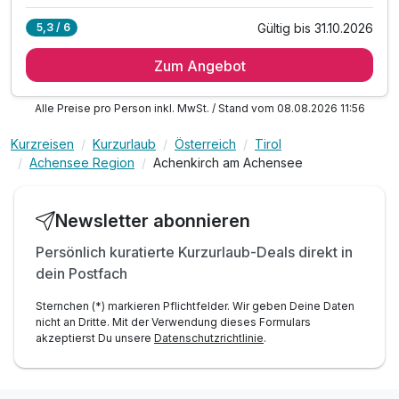
Gültig bis 31.10.2026
5,3 / 6
7 Übernachtungen
Zum Angebot
6 x Acherl’s Halbpension Plus
Wellness & Spa inklusive
Alle Preise pro Person inkl. MwSt. / Stand vom 08.08.2026 11:56
Early Check In
Late Check out
Kurzreisen
Kurzurlaub
Österreich
Tirol
Achensee Gästekarte
Achensee Region
Achenkirch am Achensee
Geführtes Wanderprogramm
Regiobus Achensee
Newsletter abonnieren
Kostenloser Eintritt im Naturparkhaus Hinterriß
Persönlich kuratierte Kurzurlaub-Deals direkt in
dein Postfach
Sternchen (*) markieren Pflichtfelder. Wir geben Deine Daten
nicht an Dritte. Mit der Verwendung dieses Formulars
akzeptierst Du unsere
Datenschutzrichtlinie
.