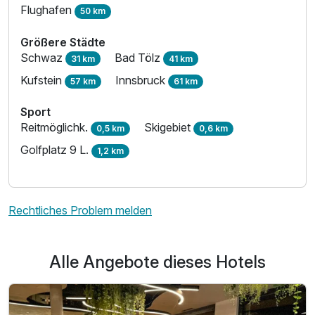
Flughafen
50 km
Größere Städte
Schwaz
Bad Tölz
31 km
41 km
Kufstein
Innsbruck
57 km
61 km
Sport
Reitmöglichk.
Skigebiet
0,5 km
0,6 km
Golfplatz 9 L.
1,2 km
Rechtliches Problem melden
Alle Angebote dieses Hotels
Ausstattung