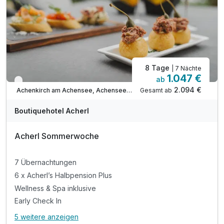
inkl. Kostenfreie Nutzung der Öffis
8 Tage
| 7 Nächte
1.047 €
ab
Nur noch bis Oktober
2.094 €
Gesamt ab
Achenkirch am Achensee, Achensee Region
Boutiquehotel Acherl
Acherl Sommerwoche
7 Übernachtungen
6 x Acherl’s Halbpension Plus
Wellness & Spa inklusive
Early Check In
5 weitere anzeigen
Alle Inklusivleistungen
9 enthalten