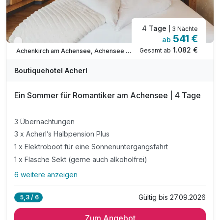
4 Tage
| 3 Nächte
541 €
ab
Nur noch bis September
1.082 €
Gesamt ab
Achenkirch am Achensee, Achensee Region
Boutiquehotel Acherl
Ein Sommer für Romantiker am Achensee | 4 Tage
3 Übernachtungen
3 x Acherl’s Halbpension Plus
1 x Elektroboot für eine Sonnenuntergangsfahrt
1 x Flasche Sekt (gerne auch alkoholfrei)
6 weitere anzeigen
Alle Inklusivleistungen
10 enthalten
Gültig bis 27.09.2026
5,3 / 6
3 Übernachtungen
Zum Angebot
3 x Acherl’s Halbpension Plus