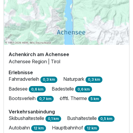
Achenkirch am Achensee
Achensee Region | Tirol
Erlebnisse
Fahrradverleih
Naturpark
0,3 km
0,3 km
Badesee
Badestelle
0,6 km
0,6 km
Bootsverleih
öfftl. Therme
0,7 km
5 km
Verkehrsanbindung
Skibushaltestelle
Bushaltestelle
0,1 km
0,5 km
Autobahn
Hauptbahnhof
12 km
12 km