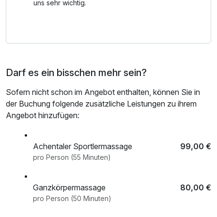
Wer Kultur entdecken möchte, findet ebenfalls viele
Bademantel und -tücher
uns sehr wichtig.
spannende Ziele – vom Tiroler Steinöl Vitalberg über das
Notburga Museum bis hin zur Achenseer Museumswelt
und dem Heimatmuseum Sixenhof. Ein besonderes
Highlight sind außerdem die funkelnden Swarovski
Kristallwelten.
Darf es ein bisschen mehr sein?
Abgerundet wird euer Urlaub durch geführte Wanderungen
Sofern nicht schon im Angebot enthalten, können Sie in
von Montag bis Freitag sowie alle weiteren Vorteile der
der Buchung folgende zusätzliche Leistungen zu ihrem
Achensee Card.
Angebot hinzufügen:
Achentaler Sportlermassage
99,00 €
pro Person (55 Minuten)
Ganzkörpermassage
80,00 €
pro Person (50 Minuten)