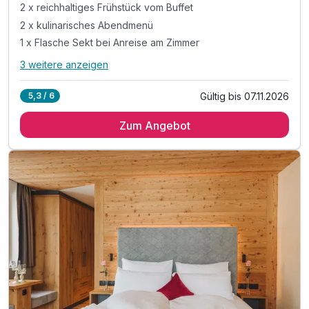
2 x reichhaltiges Frühstück vom Buffet
2 x kulinarisches Abendmenü
1 x Flasche Sekt bei Anreise am Zimmer
3 weitere anzeigen
Alle Inklusivleistungen
7 enthalten
Gültig bis 07.11.2026
5,3 / 6
2 x Übernachten
Zum Angebot
2 x reichhaltiges Frühstück vom Buffet
2 x kulinarisches Abendmenü
1 x Flasche Sekt bei Anreise am Zimmer
inkl. Achensee Gästekarte
inkl. Early Check In
inkl. Late Check out