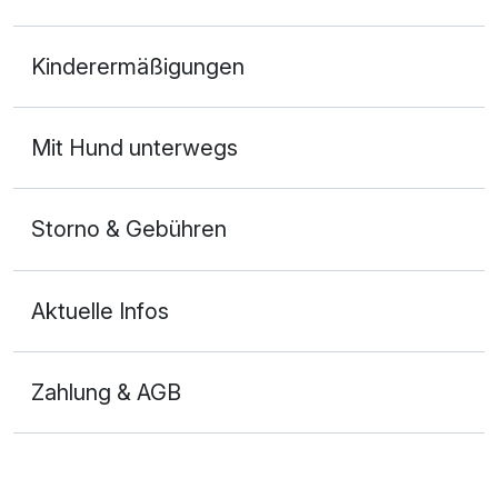
Kostenloses W-LAN
Doppelzimmer
Mit Hotelbar
Kinderermäßigungen
2 Erwachsene
Mit Hund unterwegs
Storno & Gebühren
Aktuelle Infos
Zahlung & AGB