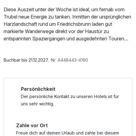
Diese Auszeit unter der Woche ist ideal, um fernab vom
Trubel neue Energie zu tanken. Inmitten der ursprünglichen
Harzlandschaft rund um Friedrichsbrunn laden gut
markierte Wanderwege direkt vor der Haustür zu
entspannten Spaziergängen und ausgedehnten Touren
ein. Der nahegelegene Nationalpark Harz begeistert mit
abwechslungsreichen Routen – ob in Richtung Brocken
Im Angebot enthalten
oder entlang des idyllischen Selketalstiegs.
1 Flasche Mineralwasser, Parkplatz, W-LAN Nutzung /
Buchbar bis 21.12.2027.
Nr: A448443-4190
Internetnutzung, kostenfreie Nutzung öffentl. Nahverkehr
Für zusätzliche Erholung sorgt die Bodetal-Therme,
während der Hexentanzplatz mit beeindruckenden
Persönlichkeit
Ausblicken und mystischer Atmosphäre lockt. Kulturelle
Abwechslung bietet die nahegelegene UNESCO-
Der persönliche Kontakt zu unseren Hotels ist für
Welterbestadt Quedlinburg mit ihrer historischen Altstadt
uns sehr wichtig.
und dem besonderen Fachwerkflair. Ein Arrangement für
alle, die Ruhe, Natur und Entdeckungen harmonisch
Zahle vor Ort
miteinander verbinden möchten.
Freue dich auf deinen Urlaub und zahle bei diesem