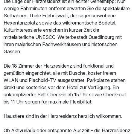
Die Lage der Harzresidenz ist ein echter Geheimtipp: Nur
wenige Fahrminuten entfernt erwarten Sie die spektakuläre
Seilbahnen Thale Erlebniswelt, der sagenumwobene
Ausstattung
Hexentanzplatz sowie das wildromantische Bodetal.
Kulturinteressierte erreichen in kurzer Zeit die
mittelalterliche UNESCO-Welterbestadt Quedlinburg mit
Zusatznächte
ihren malerischen Fachwerkhäusern und historischen
Gassen.
Für 2 Tage
42,00 €
p.P. ab
Die 18 Zimmer der Harzresidenz sind funktional und
gemütlich eingerichtet, alle mit Dusche, kostenfreiem
WLAN und Flachbild-TV ausgestattet. Parkplätze stehen
direkt und kostenlos vor dem Hotel zur Verfügung. Ein
Dreibettzimmer
unkomplizierter Self Check-in ab 15 Uhr sowie Check-out
2 Erwachsene und 1 Kind
bis 11 Uhr sorgen für maximale Flexibilität.
Haustiere sind in der Harzresidenz herzlich willkommen.
Ob Aktivurlaub oder entspannte Auszeit – die Harzresidenz