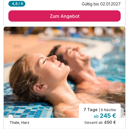
Gültig bis 02.01.2027
4,8 / 6
3 Übernachtungen
Zum Angebot
2 x reichhaltiges Frühstücksbuffet
1 x Ticket Silvester Gala Thale
Bustransfer zum Event (Hin- und Rückfahrt)
1 x Katerfrühstück am 01.01. 8:30 Uhr - 11:30 Uhr
inkl. Nutzung der hauseigenen Sauna
inkl. 1 Flasche Wasser auf dem Zimmer
inkl. Nutzung des öffentlichen Nahverkehr
inkl. Parkplatz
inkl. W-LAN
7 Tage
| 6 Nächte
245 €
ab
Wieder frei ab September
490 €
Gesamt ab
Thale, Harz