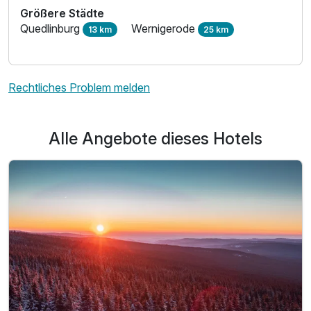
Größere Städte
Zusatznächte
Quedlinburg
Wernigerode
13 km
25 km
Für 2 Tage
52,00 €
p.P. ab
Rechtliches Problem melden
Alle Angebote dieses Hotels
Einzelzimmer
1 Erwachsenen