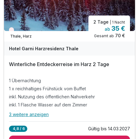
2 Tage
| 1 Nacht
35 €
ab
Wieder frei ab November
70 €
Gesamt ab
Thale, Harz
Hotel Garni Harzresidenz Thale
Winterliche Entdeckerreise im Harz 2 Tage
1 Übernachtung
1 x reichhaltiges Frühstück vom Buffet
inkl. Nutzung des öffentlichen Nahverkehr
inkl. 1 Flasche Wasser auf dem Zimmer
3 weitere anzeigen
Alle Inklusivleistungen
7 enthalten
Gültig bis 14.03.2027
4,8 / 6
1 Übernachtung