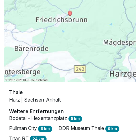
Thale
Harz | Sachsen-Anhalt
Weitere Entfernungen
Bodetal - Hexentanzplatz
5 km
Pullman City
DDR Museum Thale
8 km
9 km
Titan RT
24 km