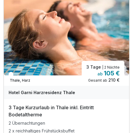
inkl. Parkplatz
Ausstattung
inkl. W-LAN
Für 2 Tage
89,00 €
p.P. ab
Twinbettzimmer
3 Tage
| 2 Nächte
2 Erwachsene
105 €
ab
In 1 Woche wieder frei
210 €
Gesamt ab
Thale, Harz
Hotel Garni Harzresidenz Thale
3 Tage Kurzurlaub in Thale inkl. Eintritt
Bodetaltherme
2 Übernachtungen
2 x reichhaltiges Frühstücksbuffet