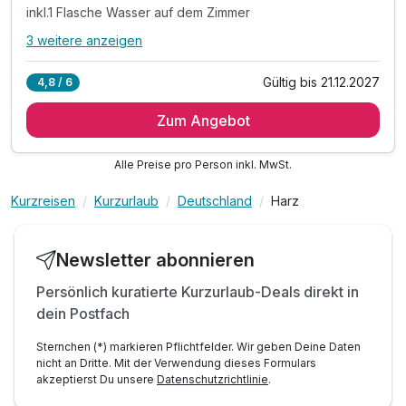
inkl.1 Flasche Wasser auf dem Zimmer
3 weitere anzeigen
Alle Inklusivleistungen
7 enthalten
Gültig bis 21.12.2027
4,8 / 6
7 Übernachtungen
Zum Angebot
7 x reichhaltiges Frühstücksbuffet
inkl. Entspannung in unserer Sauna & Spa
Alle Preise pro Person inkl. MwSt.
inkl.1 Flasche Wasser auf dem Zimmer
inkl. Nutzung des öffentlichen Nahverkehrs
Kurzreisen
Kurzurlaub
Deutschland
Harz
inkl. Parkplatz
inkl. W-LAN
Newsletter abonnieren
Persönlich kuratierte Kurzurlaub-Deals direkt in
dein Postfach
Sternchen (*) markieren Pflichtfelder. Wir geben Deine Daten
nicht an Dritte. Mit der Verwendung dieses Formulars
akzeptierst Du unsere
Datenschutzrichtlinie
.