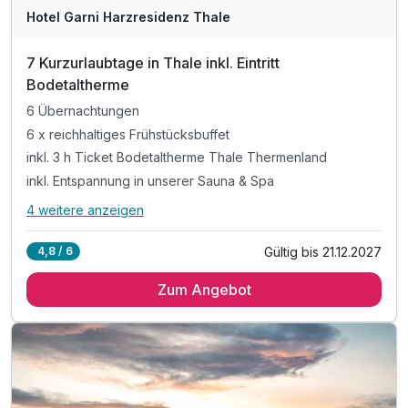
Hotel Garni Harzresidenz Thale
7 Kurzurlaubtage in Thale inkl. Eintritt
Bodetaltherme
6 Übernachtungen
6 x reichhaltiges Frühstücksbuffet
inkl. 3 h Ticket Bodetaltherme Thale Thermenland
inkl. Entspannung in unserer Sauna & Spa
4 weitere anzeigen
Alle Inklusivleistungen
8 enthalten
Gültig bis 21.12.2027
4,8 / 6
6 Übernachtungen
Zum Angebot
6 x reichhaltiges Frühstücksbuffet
inkl. 3 h Ticket Bodetaltherme Thale Thermenland
inkl. Entspannung in unserer Sauna & Spa
inkl. einer Flasche Wasser auf dem Zimmer
inkl. Nutzung des öffentlichen Nahverkehrs
inkl. Parkplatz