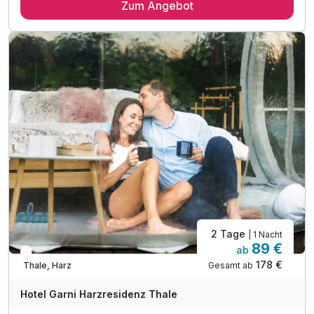
Zum Angebot
1 x reichhaltiges Frühstück vom Buffet
inkl. Nutzung des öffentlichen Nahverkehr
inkl. 1 Flasche Wasser auf dem Zimmer
inkl. Entspannungszeit in unserer Sauna
inkl. Parkplatz
inkl. W-LAN
2 Tage
| 1 Nacht
89 €
ab
In 1 Woche wieder frei
178 €
Gesamt ab
Thale, Harz
Hotel Garni Harzresidenz Thale