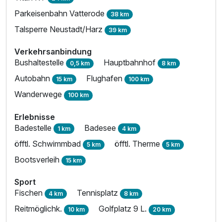
Parkeisenbahn Vatterode
38 km
Talsperre Neustadt/Harz
39 km
Verkehrsanbindung
Bushaltestelle
Hauptbahnhof
0,5 km
8 km
Autobahn
Flughafen
15 km
100 km
Wanderwege
100 km
Erlebnisse
Badestelle
Badesee
1 km
4 km
öfftl. Schwimmbad
öfftl. Therme
5 km
5 km
Bootsverleih
15 km
Sport
Fischen
Tennisplatz
4 km
8 km
Reitmöglichk.
Golfplatz 9 L.
Ausstattung
10 km
20 km