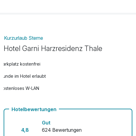
Bodetal Therme Thale Erwachsene
18,00 €
pro Person (3 Stunde/n)
Haustiere im Zimmer
17,00 €
Kurzurlaub Sterne
pro Nacht
Hotel Garni Harzresidenz Thale
Late Check Out
23,00 €
Parkplatz kostenfrei
pro Zimmer
Hunde im Hotel erlaubt
Leihbademantel
11,00 €
Kostenloses W-LAN
pro Stück
Hotelbewertungen
Quick Check In
23,00 €
pro Zimmer
Gut
4,8
624 Bewertungen