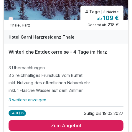
4 Tage
| 3 Nächte
109 €
ab
Wieder frei ab November
218 €
Gesamt ab
Thale, Harz
Hotel Garni Harzresidenz Thale
Winterliche Entdeckerreise - 4 Tage im Harz
3 Übernachtungen
3 x reichhaltiges Frühstück vom Buffet
inkl. Nutzung des öffentlichen Nahverkehr
inkl. 1 Flasche Wasser auf dem Zimmer
3 weitere anzeigen
Alle Inklusivleistungen
7 enthalten
Gültig bis 19.03.2027
4,8 / 6
3 Übernachtungen
Zum Angebot
3 x reichhaltiges Frühstück vom Buffet