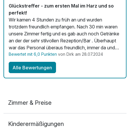
Glückstreffer - zum ersten Mal im Harz und so
perfekt!
Wir kamen 4 Stunden zu früh an und wurden
trotzdem freundlich empfangen. Nach 30 min waren
unsere Zimmer fertig und es gab auch noch Getränke
an der der sehr stilvollen Rezeption/Bar . Überhaupt
war das Personal überaus freundlich, immer da und
fröhlich um uns und die Kinder bemüht. Frühstück war
Bewertet mit 6,0 Punkten
von Dirk am 28.07.2024
sehr gut, das Abendessen haben wir immer auswärts
Alle Bewertungen
gegessen. Achtung: Es gibt hier eine phantastische,
nagelneue Sauna - für ein 3 Sterne Hotel eine
absolute Sensation - unbedingt probieren! Wir sagen
Danke !
Zimmer & Preise
Doppelzimmer
Kinderermäßigungen
2 Erwachsene