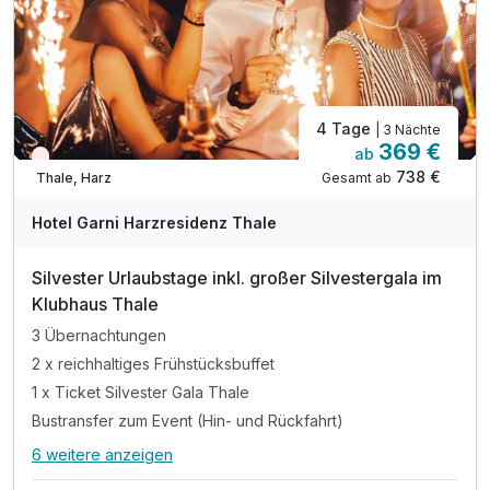
4 Tage
| 3 Nächte
369 €
ab
Aktuell ausgebucht
738 €
Gesamt ab
Thale, Harz
Hotel Garni Harzresidenz Thale
Silvester Urlaubstage inkl. großer Silvestergala im
Klubhaus Thale
3 Übernachtungen
2 x reichhaltiges Frühstücksbuffet
1 x Ticket Silvester Gala Thale
Bustransfer zum Event (Hin- und Rückfahrt)
6 weitere anzeigen
Alle Inklusivleistungen
10 enthalten