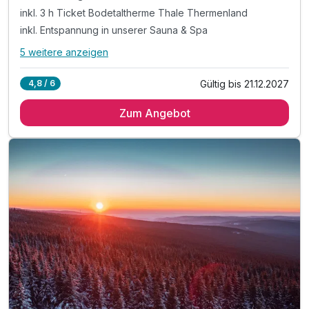
inkl. 3 h Ticket Bodetaltherme Thale Thermenland
inkl. Entspannung in unserer Sauna & Spa
5 weitere anzeigen
Alle Inklusivleistungen
9 enthalten
Gültig bis 21.12.2027
4,8 / 6
2 Übernachtungen
Zum Angebot
2 x reichhaltiges Frühstücksbuffet
inkl. 3 h Ticket Bodetaltherme Thale Thermenland
inkl. Entspannung in unserer Sauna & Spa
inkl. Bademantel und Saunahandtuch
inkl. 1 Flasche Wasser auf dem Zimmer
inkl. Nutzung des öffentlichen Nahverkehrs
inkl. Parkplatz
inkl. W-LAN