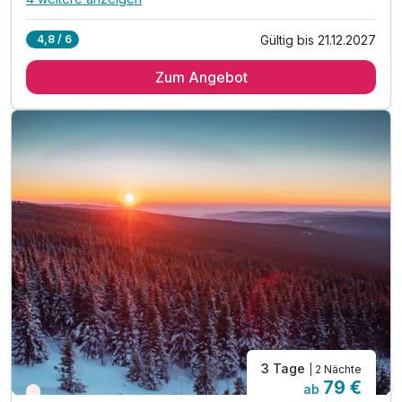
Alle Inklusivleistungen
8 enthalten
Gültig bis 21.12.2027
4,8 / 6
2 Übernachtungen
Zum Angebot
2 x reichhaltiges Frühstücksbuffet
inkl. 1 Flasche Wasser auf dem Zimmer
inkl. Entspannung in unserer Sauna & Spa
inkl. Bodetal-Ticket im Rahmen des Gästebeitrags*
inkl. Nutzung des öffentlichen Nahverkehrs
inkl. Parkplatz
inkl. W-LAN
3 Tage
| 2 Nächte
79 €
ab
Wieder frei ab November