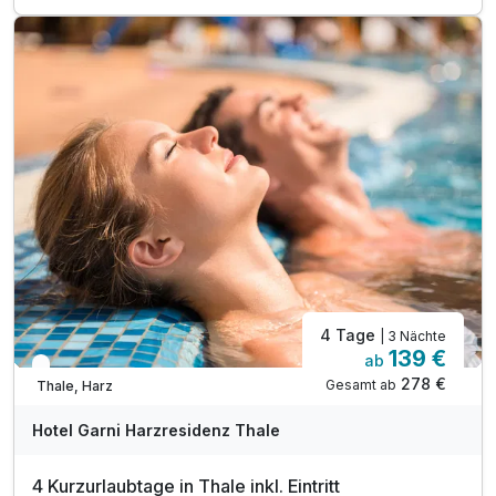
inkl. Nutzung des öffentlichen Nahverkehr
inkl. 1 Flasche Wasser auf dem Zimmer
inkl. Entspannungszeit in unserer Sauna
inkl. Parkplatz
inkl. W-LAN
4 Tage
| 3 Nächte
Ausstattung
139 €
ab
In 1 Woche wieder frei
278 €
Gesamt ab
Thale, Harz
Zusatznächte
Hotel Garni Harzresidenz Thale
Für 2 Tage
40,00 €
p.P. ab
4 Kurzurlaubtage in Thale inkl. Eintritt