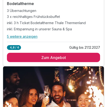
Bodetaltherme
3 Übernachtungen
3 x reichhaltiges Frühstücksbuffet
inkl. 3 h Ticket Bodetaltherme Thale Thermenland
inkl. Entspannung in unserer Sauna & Spa
5 weitere anzeigen
Alle Inklusivleistungen
9 enthalten
Gültig bis 21.12.2027
4,8 / 6
3 Übernachtungen
Zum Angebot
3 x reichhaltiges Frühstücksbuffet
inkl. 3 h Ticket Bodetaltherme Thale Thermenland
inkl. Entspannung in unserer Sauna & Spa
inkl. Bademantel und Saunahandtuch
inkl. einer Flasche Wasser auf dem Zimmer
inkl. Nutzung des öffentlichen Nahverkehrs
inkl. Parkplatz
inkl. W-LAN