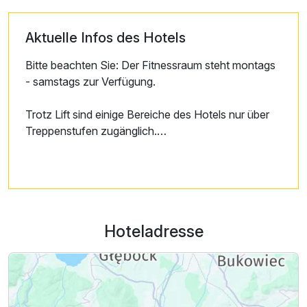
Aktuelle Infos des Hotels
Bitte beachten Sie: Der Fitnessraum steht montags
- samstags zur Verfügung.
Trotz Lift sind einige Bereiche des Hotels nur über
Treppenstufen zugänglich.
Für Leistungen, die vor Ort im Hotel mit Karte
gezahlt werden, wählen Sie am Kartengerät
unbedingt die Zahlung in PLN aus. Bei Auswahl der
Zahlung in EUR können durch die Umrechnung
Hoteladresse
zusätzliche Gebühren entstehen.