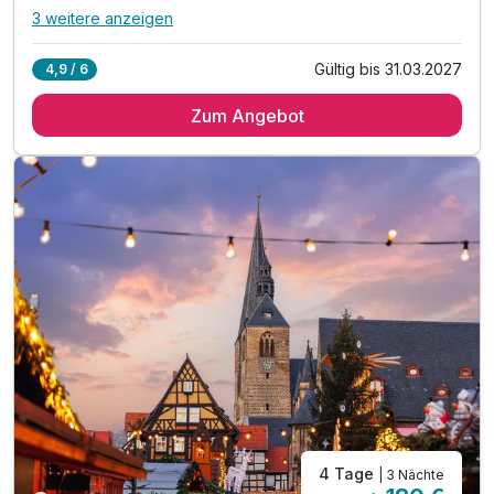
3 weitere anzeigen
Alle Inklusivleistungen
7 enthalten
Gültig bis 31.03.2027
4,9 / 6
3 Übernachtungen
Zum Angebot
3 x reichhaltiges Frühstück vom Buffet
1 x 3-Gang-Menü am Anreisetag (Mittwoch Ruhetag)
1 x Welcome Drink zur Einstimmung auf den Urlaub
1 x Stadtplan zur Mitnahme an der Rezeption
inkl. Nutzung der Sauna und des Ruhebereiches
inkl. W-Lan-Nutzung
4 Tage
| 3 Nächte