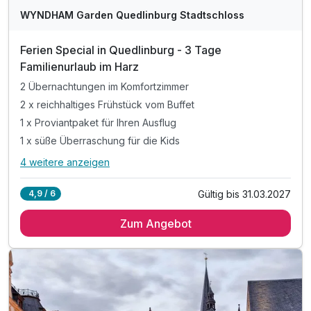
WYNDHAM Garden Quedlinburg Stadtschloss
Ferien Special in Quedlinburg - 3 Tage
Familienurlaub im Harz
2 Übernachtungen im Komfortzimmer
2 x reichhaltiges Frühstück vom Buffet
1 x Proviantpaket für Ihren Ausflug
1 x süße Überraschung für die Kids
4 weitere anzeigen
Alle Inklusivleistungen
8 enthalten
Gültig bis 31.03.2027
4,9 / 6
2 Übernachtungen im Komfortzimmer
Zum Angebot
2 x reichhaltiges Frühstück vom Buffet
1 x Proviantpaket für Ihren Ausflug
1 x süße Überraschung für die Kids
1 x Stadtplan zur Mitnahme an der Rezeption
inkl. Saunanutzung im Hotel