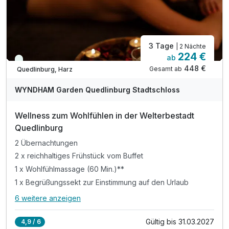
3 Tage
| 2 Nächte
224 €
ab
Viele Termine frei
448 €
Gesamt ab
Quedlinburg, Harz
WYNDHAM Garden Quedlinburg Stadtschloss
Wellness zum Wohlfühlen in der Welterbestadt
Quedlinburg
2 Übernachtungen
2 x reichhaltiges Frühstück vom Buffet
1 x Wohlfühlmassage (60 Min.)**
1 x Begrüßungssekt zur Einstimmung auf den Urlaub
6 weitere anzeigen
Alle Inklusivleistungen
10 enthalten
Gültig bis 31.03.2027
4,9 / 6