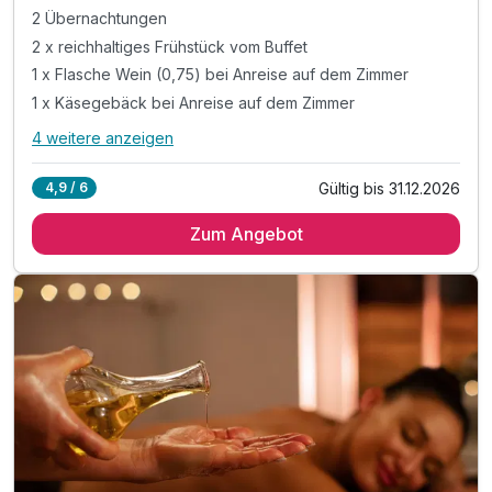
2 Übernachtungen
2 x reichhaltiges Frühstück vom Buffet
1 x Flasche Wein (0,75) bei Anreise auf dem Zimmer
1 x Käsegebäck bei Anreise auf dem Zimmer
4 weitere anzeigen
Alle Inklusivleistungen
8 enthalten
Gültig bis 31.12.2026
4,9 / 6
2 Übernachtungen
Zum Angebot
2 x reichhaltiges Frühstück vom Buffet
1 x Flasche Wein (0,75) bei Anreise auf dem Zimmer
1 x Käsegebäck bei Anreise auf dem Zimmer
1 x Stadtplan zur Mitnahme an der Rezeption
inkl. Saunanutzung im Hotel
inkl. Parken am Steinweg 2 (ca. 150m entfernt)
inkl. W-Lan-Nutzung