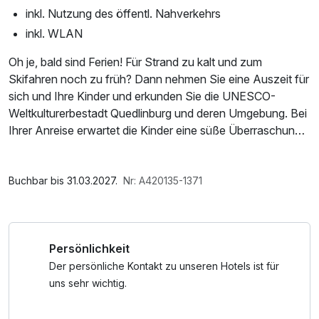
inkl. Nutzung des öffentl. Nahverkehrs
inkl. WLAN
Oh je, bald sind Ferien! Für Strand zu kalt und zum
Skifahren noch zu früh? Dann nehmen Sie eine Auszeit für
sich und Ihre Kinder und erkunden Sie die UNESCO-
Weltkulturerbestadt Quedlinburg und deren Umgebung. Bei
Ihrer Anreise erwartet die Kinder eine süße Überraschung
auf dem Zimmer und dann kann es auch schon losgehen.
Im Angebot enthalten
Unser Wyndham Garden Quedlinburg steht Ihnen für
1 Flasche Mineralwasser, Saunabenutzung, Saunatuch,
Buchbar bis 31.03.2027.
Nr: A420135-1371
diesen Zeitraum nicht nur als zentrales "Basis Camp",
Leihbademantel, W-LAN Nutzung / Internetnutzung,
sondern auch als gemütlicher Rückzugsort zur Verfügung.
kostenfreier Kaffee/Tee im Zimmer, kostenfreie Nutzung
Für Ihren Ausflug, egal ob zum Hexentanzplatz, zur
öffentl. Nahverkehr
Persönlichkeit
Rappbodetalsperre mit der „Titan-RT“ Hängebrücke oder
einfach zu einem Städtetrip, bereitet Ihnen unsere Küche
Der persönliche Kontakt zu unseren Hotels ist für
ein tolles Proviantpaket zu. Und wenn die Wege mal etwas
uns sehr wichtig.
weiter sind oder die Füße nicht mehr wollen, nutzen Sie im
gesamten Landkreis Harz den öffentlichen Nahverkehr