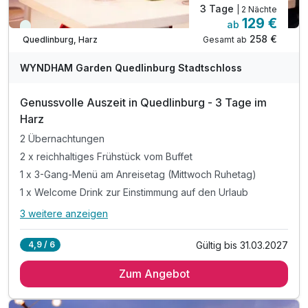
3 Tage
| 2 Nächte
129 €
ab
Viele Termine frei
258 €
Gesamt ab
Quedlinburg, Harz
WYNDHAM Garden Quedlinburg Stadtschloss
Genussvolle Auszeit in Quedlinburg - 3 Tage im
Harz
2 Übernachtungen
2 x reichhaltiges Frühstück vom Buffet
1 x 3-Gang-Menü am Anreisetag (Mittwoch Ruhetag)
1 x Welcome Drink zur Einstimmung auf den Urlaub
3 weitere anzeigen
Alle Inklusivleistungen
7 enthalten
Gültig bis 31.03.2027
4,9 / 6
2 Übernachtungen
Zum Angebot
2 x reichhaltiges Frühstück vom Buffet
1 x 3-Gang-Menü am Anreisetag (Mittwoch Ruhetag)