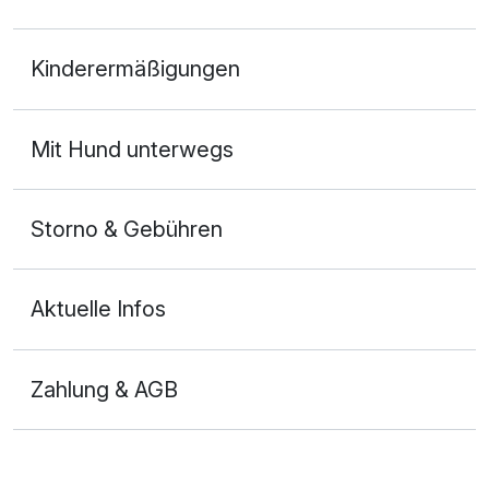
Doppelzimmer Komfort
Kinderermäßigungen
2 Erwachsene und 2 Kinder
Mit Hund unterwegs
Storno & Gebühren
Aktuelle Infos
Zahlung & AGB