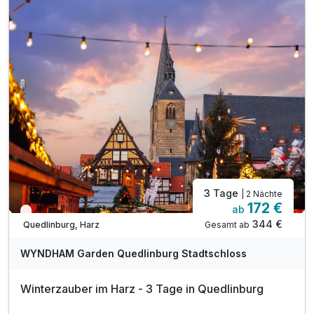
1 x Welcome Drink zur Einstimmung auf den Urlaub
1 x Stadtplan zur Mitnahme an der Rezeption
inkl. Nutzung der Sauna und des Ruhebereiches
inkl. W-Lan-Nutzung
3 Tage
| 2 Nächte
172 €
ab
Wieder frei ab November
344 €
Gesamt ab
Quedlinburg, Harz
WYNDHAM Garden Quedlinburg Stadtschloss
Winterzauber im Harz - 3 Tage in Quedlinburg