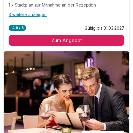
1 x Stadtplan zur Mitnahme an der Rezeption
3 weitere anzeigen
Alle Inklusivleistungen
7 enthalten
Gültig bis 31.03.2027
4,9 / 6
2 Übernachtungen
Zum Angebot
2 x reichhaltiges Frühstück vom Buffet
1 x Flasche Sekt zur Begrüßung auf dem Zimmer
1 x Stadtplan zur Mitnahme an der Rezeption
inkl. Saunanutzung im Hotel
inkl. Parken am Steinweg (150 Meter vom Hotel)
inkl. W-Lan im Hotel