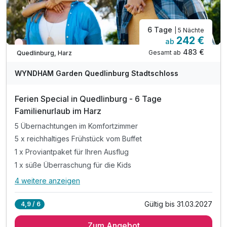
6 Tage
| 5 Nächte
242 €
ab
Wieder frei ab September
483 €
Gesamt ab
Quedlinburg, Harz
WYNDHAM Garden Quedlinburg Stadtschloss
Ferien Special in Quedlinburg - 6 Tage
Familienurlaub im Harz
5 Übernachtungen im Komfortzimmer
5 x reichhaltiges Frühstück vom Buffet
1 x Proviantpaket für Ihren Ausflug
1 x süße Überraschung für die Kids
4 weitere anzeigen
Alle Inklusivleistungen
8 enthalten
Gültig bis 31.03.2027
4,9 / 6
5 Übernachtungen im Komfortzimmer
Zum Angebot
5 x reichhaltiges Frühstück vom Buffet