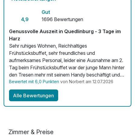
Zimmerservice verfügbar
Gut
Mit Hotelbar
4,9
1696 Bewertungen
Genussvolle Auszeit in Quedlinburg - 3 Tage im
Harz
Sehr ruhiges Wohnen, Reichhaltiges
Frühstücksbuffet, sehr freundliches und
aufmerksames Personal, leider eine Ausnahme am 2.
Tag beim Frühstücksbuffet war der junge Mann hinter
den Tresen mehr mit seinem Handy beschäftigt und
konnte auch unser "Guten Morgen" nicht erwidern,
Bewertet mit 6,0 Punkten
von Norbert am 12.07.2026
wegen der in den Ohren befindlichen Pods. Obwohl
Alle Bewertungen
mehrere Tische nicht mehr besetzt waren, waren
diese nicht abgeräumt und bereits abgeräumte nicht
abgewischt worden (Essen Reste, Krümel usw.). Wir
haben das an dem Tisch an dem wir Platz nehmen
wollten dann selbst erledigt. Aber ansonsten rundum
Zimmer & Preise
alles super toll !!!