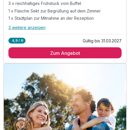
3 x reichhaltiges Frühstück vom Buffet
1 x Flasche Sekt zur Begrüßung auf dem Zimmer
1 x Stadtplan zur Mitnahme an der Rezeption
3 weitere anzeigen
Alle Inklusivleistungen
7 enthalten
Gültig bis 31.03.2027
4,9 / 6
3 Übernachtungen
Zum Angebot
3 x reichhaltiges Frühstück vom Buffet
1 x Flasche Sekt zur Begrüßung auf dem Zimmer
1 x Stadtplan zur Mitnahme an der Rezeption
inkl. Saunanutzung im Hotel
inkl. Parken am Steinweg (150 Meter vom Hotel)
inkl. Wlan im Hotel