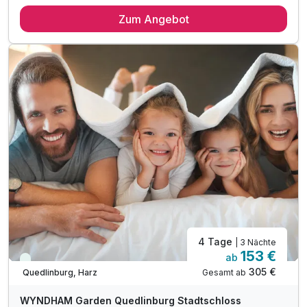
2 Übernachtungen
Zum Angebot
2 x reichhaltiges Frühstück vom Buffet
1 x Wohlfühlmassage (60 Min.)**
1 x Begrüßungssekt zur Einstimmung auf den Urlaub
1 x Stadtplan zur Mitnahme an der Rezeption
inkl. Leihbademantel bei Anreise auf dem Zimmer
inkl. Entspannungszeit in Sauna & Dampfbad
inkl. Parkplatz 150m vom Hotel entfernt
inkl. Nutzung des öffentlichen Nahverkehrs
inkl. WLAN Nutzung
4 Tage
| 3 Nächte
153 €
ab
Viele Termine frei
305 €
Gesamt ab
Quedlinburg, Harz
WYNDHAM Garden Quedlinburg Stadtschloss