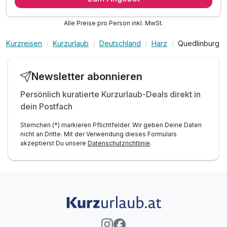
1 x Proviantpaket für Ihren Ausflug
Alle Preise pro Person inkl. MwSt.
1 x süße Überraschung für die Kids
1 x Stadtplan zur Mitnahme an der Rezeption
Kurzreisen
Kurzurlaub
Deutschland
Harz
Quedlinburg
inkl. Saunanutzung im Hotel
inkl. Nutzung des öffentl. Nahverkehrs
Newsletter abonnieren
inkl. WLAN
Persönlich kuratierte Kurzurlaub-Deals direkt in
dein Postfach
Sternchen (*) markieren Pflichtfelder. Wir geben Deine Daten
nicht an Dritte. Mit der Verwendung dieses Formulars
akzeptierst Du unsere
Datenschutzrichtlinie
.