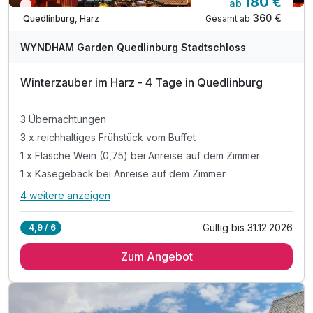
180 €
ab
Wieder frei ab November
360 €
Gesamt ab
Quedlinburg, Harz
WYNDHAM Garden Quedlinburg Stadtschloss
Winterzauber im Harz - 4 Tage in Quedlinburg
3 Übernachtungen
3 x reichhaltiges Frühstück vom Buffet
1 x Flasche Wein (0,75) bei Anreise auf dem Zimmer
1 x Käsegebäck bei Anreise auf dem Zimmer
4 weitere anzeigen
Alle Inklusivleistungen
8 enthalten
Gültig bis 31.12.2026
4,9 / 6
3 Übernachtungen
Zum Angebot
3 x reichhaltiges Frühstück vom Buffet
1 x Flasche Wein (0,75) bei Anreise auf dem Zimmer
1 x Käsegebäck bei Anreise auf dem Zimmer
1 x Stadtplan zur Mitnahme an der Rezeption