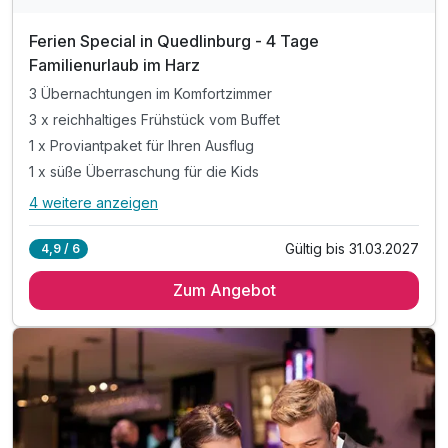
Ferien Special in Quedlinburg - 4 Tage
Familienurlaub im Harz
3 Übernachtungen im Komfortzimmer
3 x reichhaltiges Frühstück vom Buffet
1 x Proviantpaket für Ihren Ausflug
1 x süße Überraschung für die Kids
4 weitere anzeigen
Alle Inklusivleistungen
8 enthalten
Gültig bis 31.03.2027
4,9 / 6
3 Übernachtungen im Komfortzimmer
Zum Angebot
3 x reichhaltiges Frühstück vom Buffet
1 x Proviantpaket für Ihren Ausflug
1 x süße Überraschung für die Kids
1 x Stadtplan zur Mitnahme an der Rezeption
inkl. Saunanutzung im Hotel
inkl. Nutzung des öffentl. Nahverkehrs
inkl. WLAN