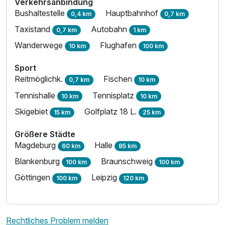
Verkehrsanbindung
Bushaltestelle
Hauptbahnhof
0,4 km
0,7 km
Taxistand
Autobahn
0,7 km
1 km
Wanderwege
Flughafen
10 km
100 km
Sport
Reitmöglichk.
Fischen
0,7 km
10 km
Tennishalle
Tennisplatz
10 km
10 km
Skigebiet
Golfplatz 18 L.
15 km
25 km
Größere Städte
Magdeburg
Halle
60 km
85 km
Blankenburg
Braunschweig
100 km
100 km
Göttingen
Leipzig
100 km
120 km
Rechtliches Problem melden