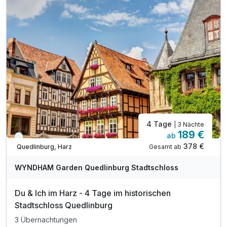
inkl. Saunanutzung im Hotel
inkl. Parken am Steinweg 2 (ca. 150m entfernt)
inkl. W-Lan-Nutzung
4 Tage
| 3 Nächte
189 €
ab
Viele Termine frei
378 €
Gesamt ab
Quedlinburg, Harz
WYNDHAM Garden Quedlinburg Stadtschloss
Du & Ich im Harz - 4 Tage im historischen
Stadtschloss Quedlinburg
3 Übernachtungen