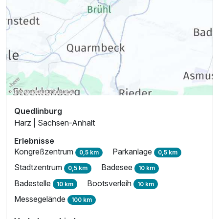
Quedlinburg
Harz | Sachsen-Anhalt
Erlebnisse
Kongreßzentrum
Parkanlage
0,5 km
0,5 km
Stadtzentrum
Badesee
0,5 km
10 km
Badestelle
Bootsverleih
10 km
10 km
Messegelände
100 km