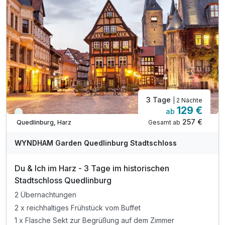
inkl. Nutzung des öffentl. Nahverkehrs
inkl. WLAN
3 Tage
| 2 Nächte
129 €
ab
Viele Termine frei
257 €
Gesamt ab
Quedlinburg, Harz
WYNDHAM Garden Quedlinburg Stadtschloss
Du & Ich im Harz - 3 Tage im historischen
Stadtschloss Quedlinburg
2 Übernachtungen
2 x reichhaltiges Frühstück vom Buffet
1 x Flasche Sekt zur Begrüßung auf dem Zimmer